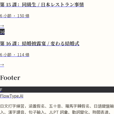
第 15 課：同級生 / 日本レストラン事情
6
小節
·
150
條
→
16
第 16 課：結婚披露宴 / 変わる結婚式
6
小節
·
114
條
→
Footer
F
FlowType.AI
日文打字練習，涵蓋假名、五十音、羅馬字轉假名、日語鍵盤輸
入、漢字讀音、句子輸入、JLPT 詞彙、動詞變化、時間表達、