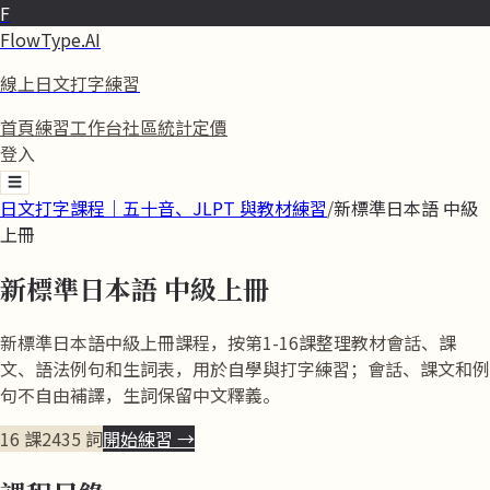
F
FlowType.AI
線上日文打字練習
首頁
練習
工作台
社區
統計
定價
登入
☰
日文打字課程｜五十音、JLPT 與教材練習
/
新標準日本語 中級
上冊
新標準日本語 中級上冊
新標準日本語中級上冊課程，按第1-16課整理教材會話、課
文、語法例句和生詞表，用於自學與打字練習；會話、課文和例
句不自由補譯，生詞保留中文釋義。
16 課
2435
詞
開始練習 →