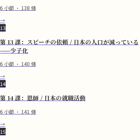
6
小節
·
138
條
→
13
第 13 課：スピーチの依頼 / 日本の人口が減っている
——少子化
6
小節
·
140
條
→
14
第 14 課：恩師 / 日本の就職活動
6
小節
·
141
條
→
15