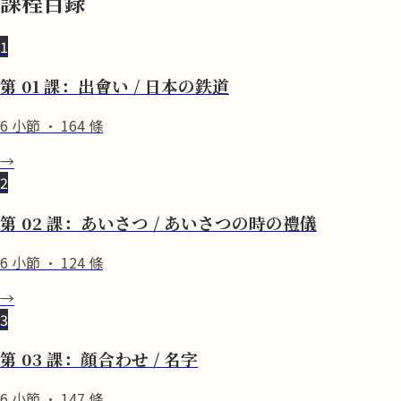
課程目錄
1
第 01 課：出會い / 日本の鉄道
6
小節
·
164
條
→
2
第 02 課：あいさつ / あいさつの時の禮儀
6
小節
·
124
條
→
3
第 03 課：顔合わせ / 名字
6
小節
·
147
條