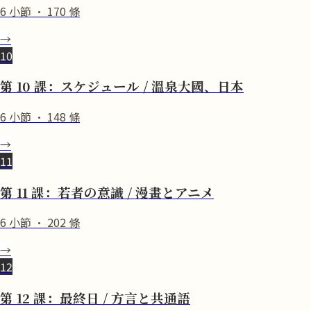
6
小節
·
170
條
→
10
第 10 課：スケジュール / 溫泉大國、日本
6
小節
·
148
條
→
11
第 11 課：若者の意識 / 漫畫とアニメ
6
小節
·
202
條
→
12
第 12 課：最終日 / 方言と共通語