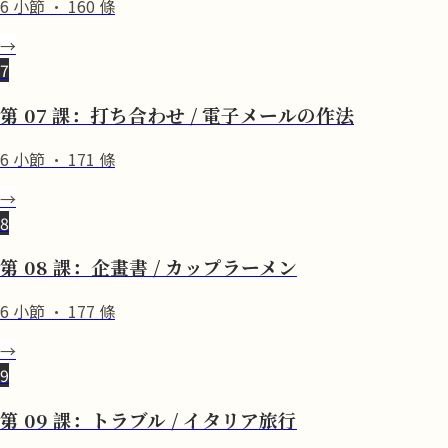
6
小節
·
160
條
→
7
第 07 課：打ち合わせ / 電子メールの作法
6
小節
·
171
條
→
8
第 08 課：企畫書 / カップラーメン
6
小節
·
177
條
→
9
第 09 課：トラブル / イタリア旅行