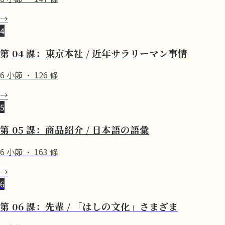
→
4
第 04 課：東京本社 / 近年サラリーマン事情
6
小節
·
126
條
→
5
第 05 課：商品紹介 / 日本語の語彙
6
小節
·
163
條
→
6
第 06 課：先輩 / 「はしの文化」さまざま