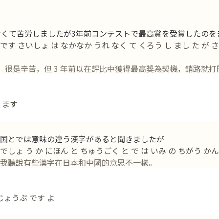
なくて苦労しましたが3年前コンテストで最高賞を受賞したのを
 です さいしょ は なかなか うれ なく て くろう し まし た が
，很是辛苦，但 3 年前以在評比中獲得最高獎為契機，銷路就打
 ます
国とでは意味の違う漢字があると聞きましたが
ょ う か にほん と ちゅうごく と で は いみ の ちがう かんじ
我聽說有些漢字在日本和中國的意思不一樣。
じょうぶ です よ