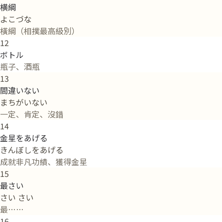
横綱
よこづな
橫綱（相撲最高級別）
12
ボトル
瓶子、酒瓶
13
間違いない
まちがいない
一定、肯定、沒錯
14
金星をあげる
きんぼしをあげる
成就非凡功績、獲得金星
15
最さい
さい さい
最……
16