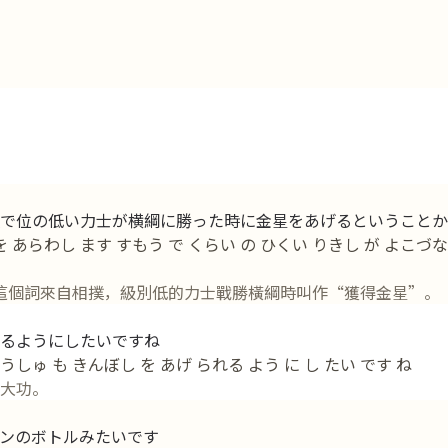
で位の低い力士が横綱に勝った時に金星をあげるということか
 あらわし ます すもう で くらい の ひくい りきし が よこづな 
績”。這個詞來自相撲，級別低的力士戰勝橫綱時叫作“獲得金星”。
るようにしたいですね
こうしゅ も きんぼし を あげ られる よう に し たい です ね
大功。
ンのボトルみたいです