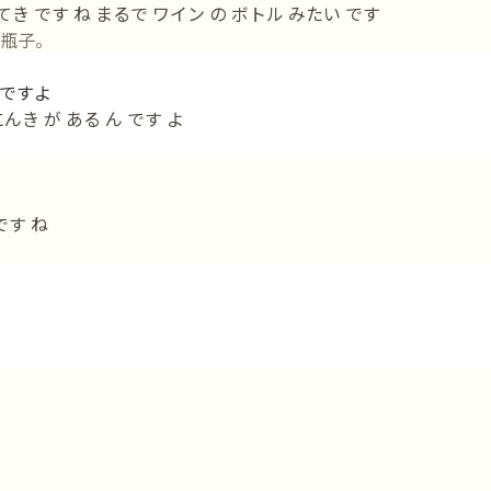
てき です ね まるで ワイン の ボトル みたい です
瓶子。
ですよ
んき が ある ん です よ
です ね