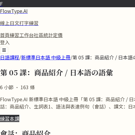
F
FlowType.AI
線上日文打字練習
首頁
練習
工作台
社區
統計
定價
登入
☰
日語課程
/
新標準日本語 中級上冊
/
第 05 課：商品紹介 / 日本
第 05 課：商品紹介 / 日本語の語彙
6
小節
·
163
條
FlowType.AI 新標準日本語 中級上冊「第 05 課：商
話：商品紹介、生詞表1、語法與表達例句（會話）、課文：日
練習本課
會話：商品紹介