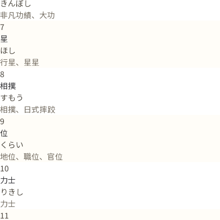
きんぼし
非凡功績、大功
7
星
ほし
行星、星星
8
相撲
すもう
相撲、日式摔跤
9
位
くらい
地位、職位、官位
10
力士
りきし
力士
11