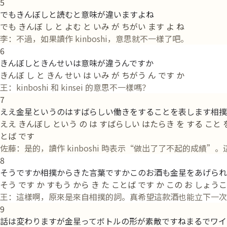
5
でもきんぼしと読むと意味が違いますよね
でも きんぼ し と よむ と いみ が ちがい ます よ ね
李：不過，如果讀作 kinboshi，意思就不一樣了吧。
6
きんぼしときんせいは意味が違うんですか
きんぼ し と きん せい は いみ が ちがう ん です か
王：kinboshi 和 kinsei 的意思不一樣嗎？
7
ええ金星というのはすばらしい働きをすることを表します相撲
ええ きんぼし という の は すばらしい はたらき を する こと を
とば です
佐藤：是的，讀作 kinboshi 時表示“做出了了不起的成
8
そうですか相撲からきた言葉ですかこのお酒も金星をあげられ
そう です か すもう から き た ことば です か この お しょう
王：這樣啊，原來是來自相撲的詞。真希望這款酒也能立下一次
9
話は変わりますが金星ってボトルの形が素敵ですねまるでワイ