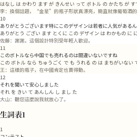
はなし は かわり ます が きんせい って ボトル の かたち が す
李：換個話題，“金星”的瓶子形狀真漂亮，簡直就像葡萄酒的
10
ありがとうございます特にこのデザインは若者に人気があるん
ありがとう ござい ます とくに この デザイン は わかもの に に
佐藤：謝謝。這個設計特別受年輕人歡迎。
11
このボトルなら中国でも売れるのは間違いないですね
この ボトル なら ちゅうごく で も うれる の は まちがいない 
王：這樣的瓶子，在中國肯定也賣得動。
12
それを聞いて安心しました
それ を きい て あんしん し まし た
大山：聽您這麼說我就放心了。
生詞表1
1
コンテスト