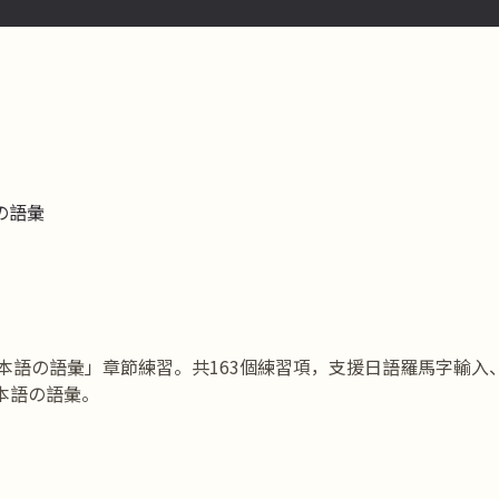
語の語彙
品紹介 / 日本語の語彙」章節練習。共163個練習項，支援日語羅馬
本語の語彙。