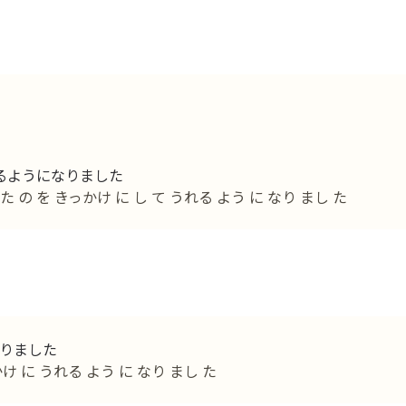
るようになりました
の を きっかけ に し て うれる よう に なり まし た
りました
け に うれる よう に なり まし た