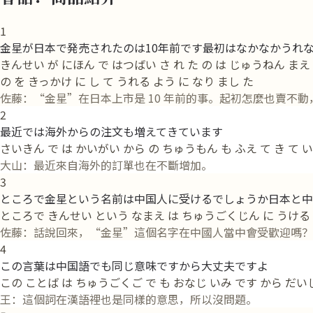
1
金星が日本で発売されたのは10年前です最初はなかなかうれ
きんせい が にほん で はつばい さ れ た の は じゅうねん まえ
の を きっかけ に し て うれる よう に なり まし た
佐藤：“金星”在日本上市是 10 年前的事。起初怎麼也賣不動
2
最近では海外からの注文も増えてきています
さいきん で は かいがい から の ちゅうもん も ふえ て き て い
大山：最近來自海外的訂單也在不斷增加。
3
ところで金星という名前は中国人に受けるでしょうか日本と中
ところで きんせい という なまえ は ちゅうごくじん に うける でし
佐藤：話說回來，“金星”這個名字在中國人當中會受歡迎嗎？
4
この言葉は中国語でも同じ意味ですから大丈夫ですよ
この ことば は ちゅうごくご で も おなじ いみ です から だい
王：這個詞在漢語裡也是同樣的意思，所以沒問題。