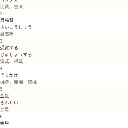
比賽、會演
2
最高賞
さいこうしょう
最高獎
3
受賞する
じゅしょうする
獲獎、得獎
4
きっかけ
機會、開端、契機
5
金星
きんせい
金星
6
金星