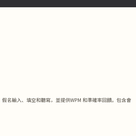
字輸入、假名輸入、填空和聽寫，並提供WPM 和準確率回饋。包含會