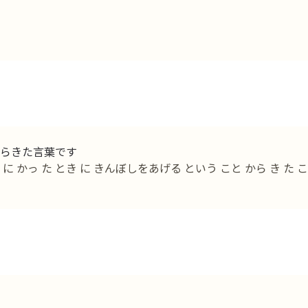
らきた言葉です
に かっ た とき に きんぼしをあげる という こと から き た こ