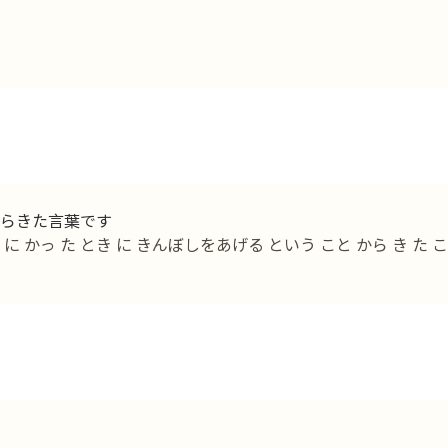
らきた言葉です
に かっ た とき に きんぼしをあげる という こと から き た こ