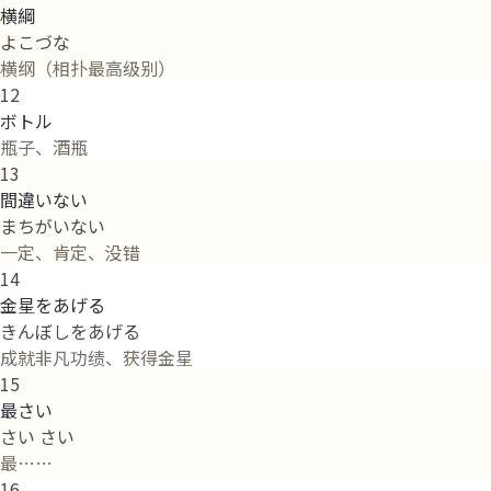
横綱
よこづな
横纲（相扑最高级别）
12
ボトル
瓶子、酒瓶
13
間違いない
まちがいない
一定、肯定、没错
14
金星をあげる
きんぼしをあげる
成就非凡功绩、获得金星
15
最さい
さい さい
最……
16