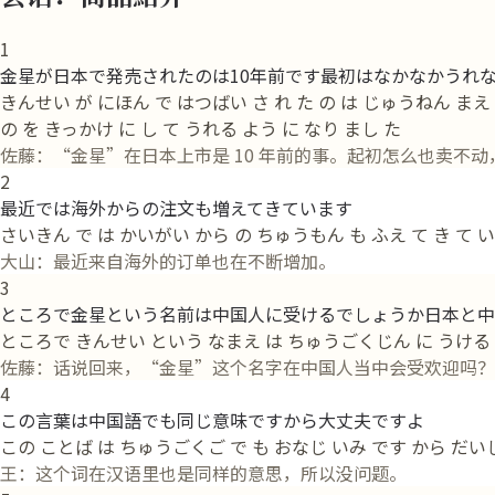
1
金星が日本で発売されたのは10年前です最初はなかなかうれ
きんせい が にほん で はつばい さ れ た の は じゅうねん まえ
の を きっかけ に し て うれる よう に なり まし た
佐藤：“金星”在日本上市是 10 年前的事。起初怎么也卖不动
2
最近では海外からの注文も増えてきています
さいきん で は かいがい から の ちゅうもん も ふえ て き て い
大山：最近来自海外的订单也在不断增加。
3
ところで金星という名前は中国人に受けるでしょうか日本と中
ところで きんせい という なまえ は ちゅうごくじん に うける でし
佐藤：话说回来，“金星”这个名字在中国人当中会受欢迎吗？
4
この言葉は中国語でも同じ意味ですから大丈夫ですよ
この ことば は ちゅうごくご で も おなじ いみ です から だい
王：这个词在汉语里也是同样的意思，所以没问题。