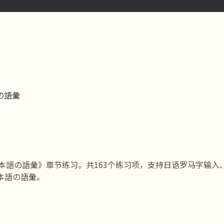
語の語彙
品紹介 / 日本語の語彙》章节练习。共163个练习项，支持日语罗马
本語の語彙。