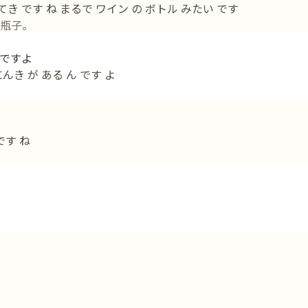
てき です ね まるで ワイン の ボトル みたい です
瓶子。
ですよ
んき が ある ん です よ
です ね