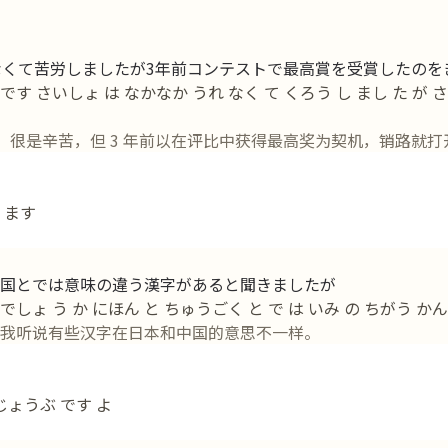
なくて苦労しましたが3年前コンテストで最高賞を受賞したのを
 です さいしょ は なかなか うれ なく て くろう し まし た が
，很是辛苦，但 3 年前以在评比中获得最高奖为契机，销路就打
 ます
国とでは意味の違う漢字があると聞きましたが
ょ う か にほん と ちゅうごく と で は いみ の ちがう かんじ
我听说有些汉字在日本和中国的意思不一样。
じょうぶ です よ