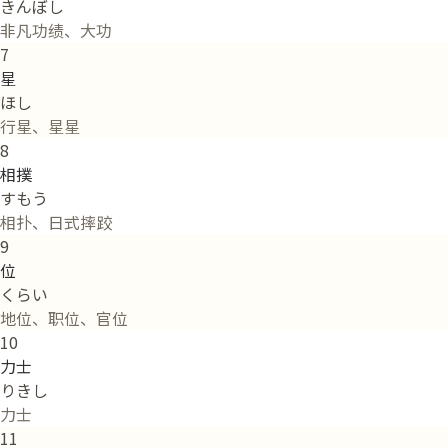
きんぼし
非凡功绩、大功
7
星
ほし
行星、星星
8
相撲
すもう
相扑、日式摔跤
9
位
くらい
地位、职位、官位
10
力士
りきし
力士
11