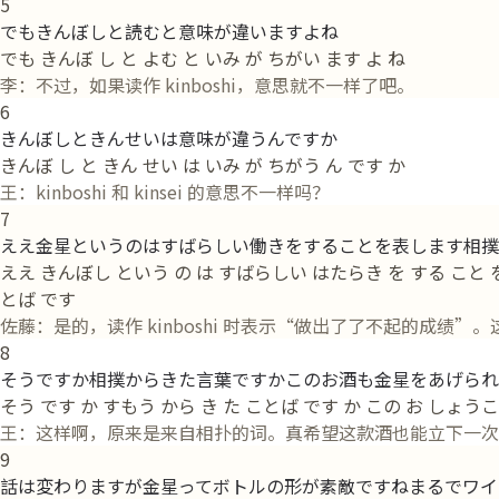
5
でもきんぼしと読むと意味が違いますよね
でも きんぼ し と よむ と いみ が ちがい ます よ ね
李：不过，如果读作 kinboshi，意思就不一样了吧。
6
きんぼしときんせいは意味が違うんですか
きんぼ し と きん せい は いみ が ちがう ん です か
王：kinboshi 和 kinsei 的意思不一样吗？
7
ええ金星というのはすばらしい働きをすることを表します相撲
ええ きんぼし という の は すばらしい はたらき を する こと を
とば です
佐藤：是的，读作 kinboshi 时表示“做出了了不起的成
8
そうですか相撲からきた言葉ですかこのお酒も金星をあげられ
そう です か すもう から き た ことば です か この お しょう
王：这样啊，原来是来自相扑的词。真希望这款酒也能立下一次
9
話は変わりますが金星ってボトルの形が素敵ですねまるでワイ