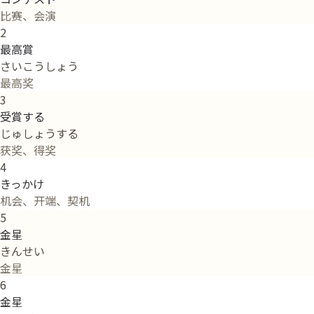
比赛、会演
2
最高賞
さいこうしょう
最高奖
3
受賞する
じゅしょうする
获奖、得奖
4
きっかけ
机会、开端、契机
5
金星
きんせい
金星
6
金星