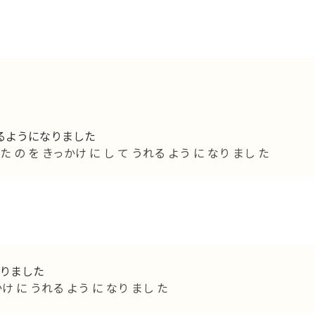
るようになりました
の を きっかけ に し て うれる よう に なり まし た
りました
け に うれる よう に なり まし た