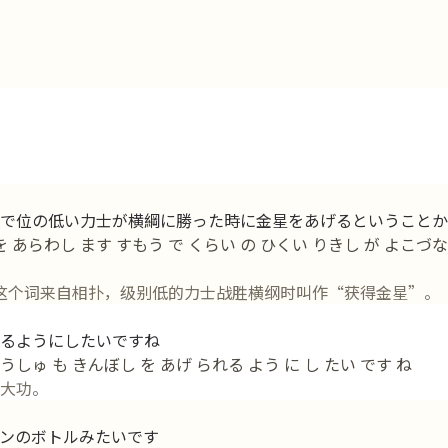
で位の低い力士が横綱に勝った時に金星をあげるということか
 あらわし ます すもう で くらい の ひくい りきし が よこづな 
绩”。这个词来自相扑，级别低的力士战胜横纲时叫作“获得金星”。
るようにしたいですね
こうしゅ も きんぼし を あげ られる よう に し たい です ね
大功。
ンのボトルみたいです