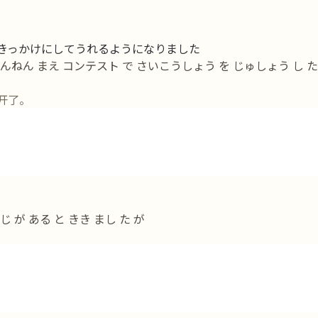
きっかけにしてうれるようになりました
 さんねん まえ コンテスト で さいこうしょう を じゅしょう し た
开了。
 が ある と きき まし た が