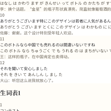
はなし は かわり ます が きんせい って ボトル の かたち が す
李：换个话题，“金星”的瓶子形状真漂亮，简直就像葡萄酒的
10
ありがとうございます特にこのデザインは若者に人気があるん
ありがとう ござい ます とくに この デザイン は わかもの に に
佐藤：谢谢。这个设计特别受年轻人欢迎。
11
このボトルなら中国でも売れるのは間違いないですね
この ボトル なら ちゅうごく で も うれる の は まちがいない 
王：这样的瓶子，在中国肯定也卖得动。
12
それを聞いて安心しました
それ を きい て あんしん し まし た
大山：听您这么说我就放心了。
生词表1
1
コンテスト