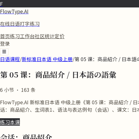
F
FlowType.AI
在线日语打字练习
首页
练习
工作台
社区
统计
定价
登录
☰
日语课程
/
新标准日本语 中级上册
/
第 05 课：商品紹介 / 日本
第 05 课：商品紹介 / 日本語の語彙
6
小节
·
163
条
FlowType.AI 新标准日本语 中级上册《第 05 课：商
话：商品紹介、生词表1、语法与表达例句（会话）、课文：日
练习本课
会话：商品紹介