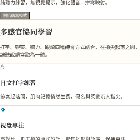
純聽力練習，無視覺提示，強化語音—拼寫映射。
開始聽寫模式
多感官協同學習
打字、觀察、聽力、跟讀四種練習方式結合，在指尖起落之間，
讓聽說讀寫融為一體。
✋
日文打字練習
節奏起落間，肌肉記憶悄然生長，假名與詞彙沉入指尖。
👁️
視覺專注
高對比、低干擾的版式設計，聚焦詞形與語序，保持專注。