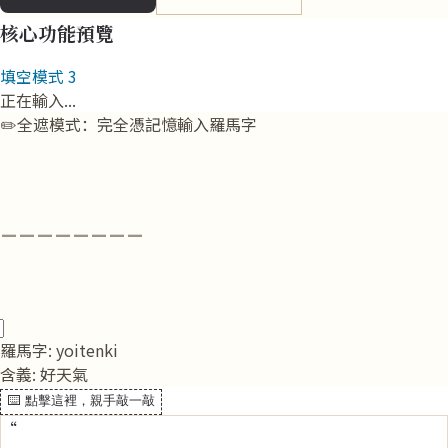
核心功能預覽
填空模式 3
等待中
✏️
全遮模式：完全憑記憶輸入羅馬字
_
_
_
_
_
_
_
_
_
_
_
_
羅馬字: subarashiihi
含義: 美好的一天
⌨️
點擊這裡，親手敲一敲
“