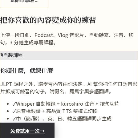
查看全部課程
→
把你喜歡的內容變成你的練習
上傳一段日劇、Podcast、Vlog 音影片，自動轉寫、注音、切
句，3 分鐘生成專屬課程。
🎙️
自製課程
你聽什麼，就練什麼
JLPT 課程之外，讓學習內容由你決定。AI 幫你把任何日語音影
片拆成可練習的句子，附假名、羅馬字與多語翻譯。
✓
Whisper 自動轉錄 + kuroshiro 注音 + 按句切片
✓
原音檔跟讀 + 高品質 TTS 雙模式切換
✓
中（簡/繁）、英、日、韓五語翻譯同步生成
免費試用一次
→