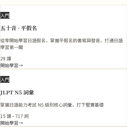
あ
入門
五十音 · 平假名
從零開始學習日語假名，掌握平假名的書寫與發音，打通日語
學習第一關
29 課
開始學習
→
N5
入門
JLPT N5 詞彙
掌握日語能力考試 N5 級別核心詞彙，打下堅實基礎
15 課
·
717 詞
開始學習
→