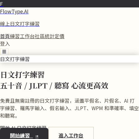
F
FlowType.AI
線上日文打字練習
首頁
練習
工作台
社區
統計
定價
登入
☰
日文打字練習
日文打字練習
五十音 / JLPT / 聽寫
心流更高效
免費且無需註冊的日文打字練習，涵蓋平假名、片假名、AI 打
字練習、羅馬字輸入、假名輸入、JLPT、WPM 和準確率、填空
和聽寫。
開啟 AI 日文打字練習
→
進入工作台
開始練習
→