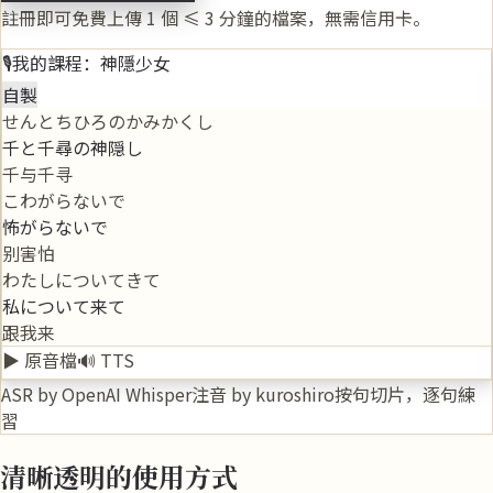
註冊即可免費上傳 1 個 ≤ 3 分鐘的檔案，無需信用卡。
🎙️
我的課程：神隱少女
自製
せんとちひろのかみかくし
千と千尋の神隠し
千与千寻
こわがらないで
怖がらないで
别害怕
わたしについてきて
私について来て
跟我来
▶
原音檔
🔊
TTS
ASR by OpenAI Whisper
注音 by kuroshiro
按句切片，逐句練
習
清晰透明的使用方式