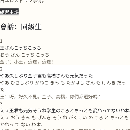
日本レストラン事情。
練習本課
會話：同級生
1
王さんこっちこっち
おう さん こっち こっち
金子：小王，這邊，這邊！
2
やあ久しぶり金子君も高橋さんも元気だった
やあ ひさしぶり かねこ きみ も たかはし さん も げんき だっ
た
王：呀，好久不見。金子、高橋，你們都還好嗎？
3
ええ王君も元気そうね学生のころとちっとも変わってないわね
ええ おう きみ も げんき そう ね がくせい の ころ と ちっとも
かわっ て ない わ ね