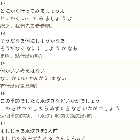
13
とにかく行ってみましょうよ
とにかく いっ て み ましょ う よ
總之，我們先去看看吧。
14
そうだなあ何にしようかなあ
そうだなあ なに に しよ う か なあ
是啊，點什麼好呢？
15
何かいい考えはない
なに か いい かんがえ は ない
有什麼好主意嗎？
16
この季節でしたら水炊きなどいかがでしょう
この きせつ でし たら みずたき など いかが でしょ う
這個季節的話，「水炊」雞肉火鍋怎麼樣？
17
よしじゃあ水炊きを3人前
よし じゃあ みずたき を さん にんまえ