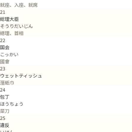
就座、入座、就席
21
総理大臣
そうりだいじん
總理、首相
22
国会
こっかい
國會
23
ウェットティッシュ
溼紙巾
24
包丁
ほうちょう
菜刀
25
違反
いはん