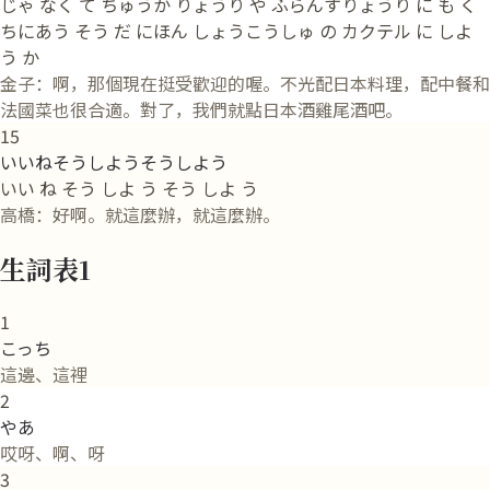
じゃ なく て ちゅうか りょうり や ふらんすりょうり に も く
ちにあう そう だ にほん しょうこうしゅ の カクテル に しよ
う か
金子：啊，那個現在挺受歡迎的喔。不光配日本料理，配中餐和
法國菜也很合適。對了，我們就點日本酒雞尾酒吧。
15
いいねそうしようそうしよう
いい ね そう しよ う そう しよ う
高橋：好啊。就這麼辦，就這麼辦。
生詞表1
1
こっち
這邊、這裡
2
やあ
哎呀、啊、呀
3