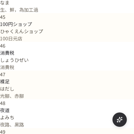
なま
生、鮮，為加工過
45
100円ショップ
ひゃくえんショップ
100日元店
46
消費税
しょうひぜい
消費稅
47
裸足
はだし
光腳、赤腳
48
夜道
よみち
夜路、黑路
49