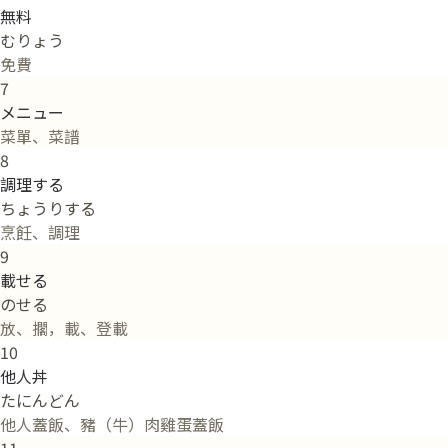
無料
むりょう
免費
7
メニュー
菜單、菜譜
8
調理する
ちょうりする
烹飪、調理
9
載せる
のせる
放、擱，載、登載
10
他人丼
たにんどん
他人蓋飯、豬（牛）肉雞蛋蓋飯
11