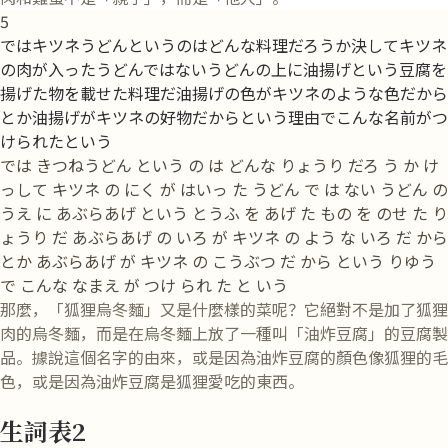
5
ではキツネうどんというのはどんな料理だろうか決してキツネ
の肉が入ったうどんではないうどんの上に油揚げという豆腐を
揚げた物を載せた料理だ油揚げの色がキツネのような色だから
とか油揚げがキツネの好物だからという理由でこんな名前がつ
けられたという
では きつねうどん という の は どんな りょうり だろ う か け
っして キツネ の にく が はいっ た うどん で は ない うどん の
うえ に あぶらあげ という とうふ を あげ た もの を のせ た り
ょうり だ あぶらあげ の いろ が キツネ の よう な いろ だ から
とか あぶらあげ が キツネ の こうぶつ だ から という りゆう
で こんな なまえ が つけ られ た と いう
那麼，「狐狸烏冬麵」又是什麼樣的菜呢？它絕對不是加了狐狸
肉的烏冬麵，而是在烏冬麵上放了一種叫「油炸豆腐」的豆腐製
品。據說這個名字的由來，或是因為油炸豆腐的顏色像狐狸的毛
色，或是因為油炸豆腐是狐狸愛吃的東西。
生詞表2