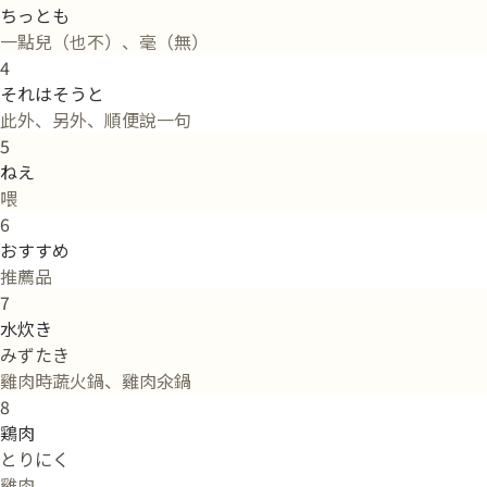
ちっとも
一點兒（也不）、毫（無）
4
それはそうと
此外、另外、順便說一句
5
ねえ
喂
6
おすすめ
推薦品
7
水炊き
みずたき
雞肉時蔬火鍋、雞肉氽鍋
8
鶏肉
とりにく
雞肉