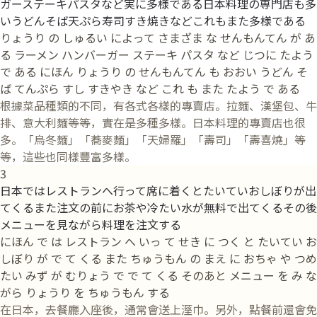
ガーステーキパスタなど実に多様である日本料理の専門店も多
いうどんそば天ぷら寿司すき焼きなどこれもまた多様である
りょうり の しゅるい によって さまざま な せんもんてん が あ
る ラーメン ハンバーガー ステーキ パスタ など じつに たよう
で ある にほん りょうり の せんもんてん も おおい うどん そ
ば てんぷら すし すきやき など これ も また たよう で ある
根據菜品種類的不同，有各式各樣的專賣店。拉麵、漢堡包、牛
排、意大利麵等等，實在是多種多樣。日本料理的專賣店也很
多。「烏冬麵」「蕎麥麵」「天婦羅」「壽司」「壽喜燒」等
等，這些也同樣豐富多樣。
3
日本ではレストランへ行って席に着くとたいていおしぼりが出
てくるまた注文の前にお茶や冷たい水が無料で出てくるその後
メニューを見ながら料理を注文する
にほん で は レストラン へ いっ て せき に つく と たいてい お
しぼり が で て くる また ちゅうもん の まえ に おちゃ や つめ
たい みず が むりょう で で て くる そのあと メニュー を み な
がら りょうり を ちゅうもん する
在日本，去餐廳入座後，通常會送上溼巾。另外，點餐前還會免