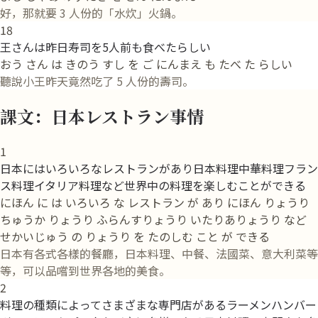
好，那就要 3 人份的「水炊」火鍋。
18
王さんは昨日寿司を5人前も食べたらしい
おう さん は きのう すし を ご にんまえ も たべ た らしい
聽說小王昨天竟然吃了 5 人份的壽司。
課文：日本レストラン事情
1
日本にはいろいろなレストランがあり日本料理中華料理フラン
ス料理イタリア料理など世界中の料理を楽しむことができる
にほん に は いろいろ な レストラン が あり にほん りょうり
ちゅうか りょうり ふらんすりょうり いたりありょうり など
せかいじゅう の りょうり を たのしむ こと が できる
日本有各式各樣的餐廳，日本料理、中餐、法國菜、意大利菜等
等，可以品嚐到世界各地的美食。
2
料理の種類によってさまざまな専門店があるラーメンハンバー