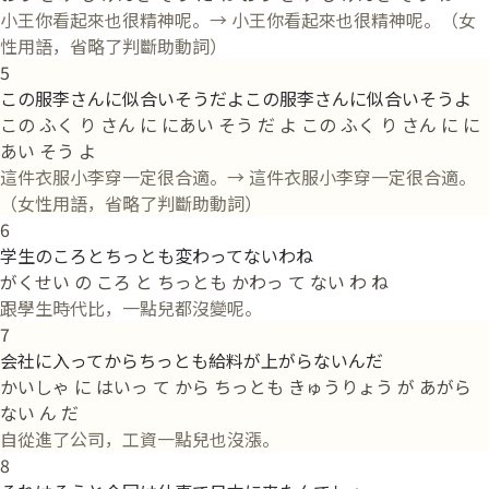
小王你看起來也很精神呢。→ 小王你看起來也很精神呢。（女
性用語，省略了判斷助動詞）
5
この服李さんに似合いそうだよこの服李さんに似合いそうよ
この ふく り さん に にあい そう だ よ この ふく り さん に に
あい そう よ
這件衣服小李穿一定很合適。→ 這件衣服小李穿一定很合適。
（女性用語，省略了判斷助動詞）
6
学生のころとちっとも変わってないわね
がくせい の ころ と ちっとも かわっ て ない わ ね
跟學生時代比，一點兒都沒變呢。
7
会社に入ってからちっとも給料が上がらないんだ
かいしゃ に はいっ て から ちっとも きゅうりょう が あがら
ない ん だ
自從進了公司，工資一點兒也沒漲。
8