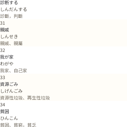
診断する
しんだんする
診斷，判斷
31
親戚
しんせき
親戚、親屬
32
我が家
わがや
我家、自己家
33
資源ごみ
しげんごみ
資源性垃圾、再生性垃圾
34
貧困
ひんこん
貧困、貧窮，貧乏