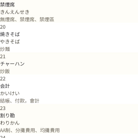
禁煙席
きんえんせき
無煙席、禁煙席、禁煙區
20
焼きそば
やきそば
炒麵
21
チャーハン
炒飯
22
会計
かいけい
結帳、付款，會計
23
割り勘
わりかん
AA制、分攤費用、均攤費用
24