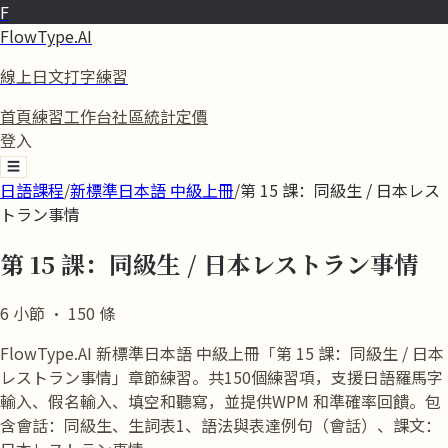
F
FlowType.AI
線上日文打字練習
首頁
練習
工作台
社區
統計
定價
登入
☰
日語課程
/
新標準日本語 中級上冊
/
第 15 課：同級生 / 日本レス
トラン事情
第 15 課：同級生 / 日本レストラン事情
6
小節
·
150
條
FlowType.AI 新標準日本語 中級上冊「第 15 課：同級生 / 日本
レストラン事情」章節練習。共150個練習項，支援日語羅馬字
輸入、假名輸入、填空和聽寫，並提供WPM 和準確率回饋。包
含會話：同級生、生詞表1、語法與表達例句（會話）、課文：