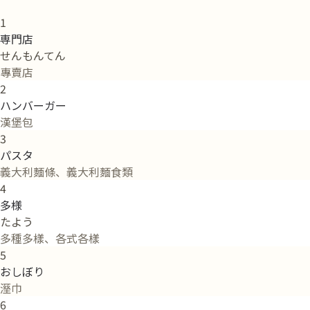
1
専門店
せんもんてん
專賣店
2
ハンバーガー
漢堡包
3
パスタ
義大利麵條、義大利麵食類
4
多様
たよう
多種多樣、各式各樣
5
おしぼり
溼巾
6