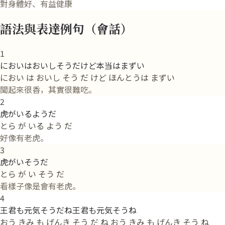
對身體好、有益健康
語法與表達例句（會話）
1
においはおいしそうだけど本当はまずい
におい は おいし そう だ けど ほんとうは まずい
聞起來很香，其實很難吃。
2
虎がいるようだ
とら が いる よう だ
好像有老虎。
3
虎がいそうだ
とら が い そう だ
看樣子像是會有老虎。
4
王君も元気そうだね王君も元気そうね
おう きみ も げんき そう だ ね おう きみ も げんき そう ね