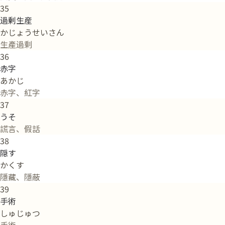
35
過剰生産
かじょうせいさん
生產過剩
36
赤字
あかじ
赤字、紅字
37
うそ
謊言、假話
38
隠す
かくす
隱藏、隱蔽
39
手術
しゅじゅつ
手術