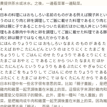
費提供茶水或冰水。之後，一邊看菜單一邊點菜。
4
日本の料理にはおもしろい名前のものがある例えば親子丼とい
うのはとり肉と卵を調理してご飯に載せた料理であるとり肉と
卵は親と子であることからついた名前だほかに他人丼という料
理もある豚肉や牛肉と卵を調理してご飯に載せた料理である豚
肉と卵は親子ではなく他人だからである
にほん の りょうり に は おもしろい なまえ の もの が ある た
とえば おやこ たにんどん という の は とり にく と たまご を
ちょうり し て ごはん に のせ た りょうり で ある とり にく と
たまご は おや と こ で ある こと から つい た なまえ だ ほか
に たにんどん という りょうり も ある ぶたにく や ぎゅうにく
と たまご を ちょうり し て ごはん に のせ た りょうり で ある
ぶたにく と たまご は おやこ で は なく たにん だ から で ある
日本料理中有一些名字很有意思的菜。比如「親子蓋飯」，是把
雞肉和雞蛋一起烹調後蓋在米飯上的菜。這個名字來源於雞肉和
雞蛋是父母與孩子的關係。此外，還有一種叫「他人蓋飯」的
菜，是把豬肉或牛肉和雞蛋一起烹調後蓋在米飯上的菜。因為豬
肉和雞蛋不是「親子」，而是「他人」。