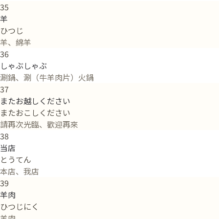
35
羊
ひつじ
羊、綿羊
36
しゃぶしゃぶ
涮鍋、涮（牛羊肉片）火鍋
37
またお越しください
またおこしください
請再次光臨、歡迎再來
38
当店
とうてん
本店、我店
39
羊肉
ひつじにく
羊肉