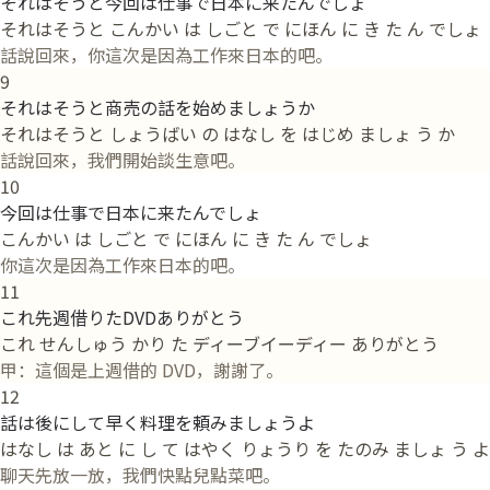
それはそうと今回は仕事で日本に来たんでしょ
それはそうと こんかい は しごと で にほん に き た ん でしょ
話說回來，你這次是因為工作來日本的吧。
9
それはそうと商売の話を始めましょうか
それはそうと しょうばい の はなし を はじめ ましょ う か
話說回來，我們開始談生意吧。
10
今回は仕事で日本に来たんでしょ
こんかい は しごと で にほん に き た ん でしょ
你這次是因為工作來日本的吧。
11
これ先週借りたDVDありがとう
これ せんしゅう かり た ディーブイーディー ありがとう
甲：這個是上週借的 DVD，謝謝了。
12
話は後にして早く料理を頼みましょうよ
はなし は あと に し て はやく りょうり を たのみ ましょ う よ
聊天先放一放，我們快點兒點菜吧。