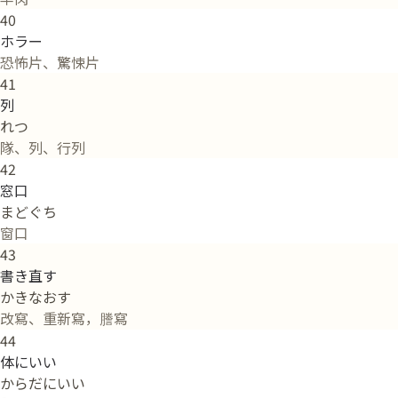
40
ホラー
恐怖片、驚悚片
41
列
れつ
隊、列、行列
42
窓口
まどぐち
窗口
43
書き直す
かきなおす
改寫、重新寫，謄寫
44
体にいい
からだにいい