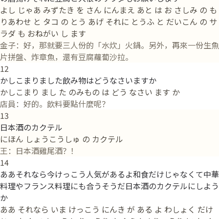
よし じゃあ みずたき を さん にんまえ あと は お さしみ の も
りあわせ と タコ の とう あげ それに とうふ と だいこん の サ
ラダ も おねがい し ます
金子：好，那就要三人份的「水炊」火鍋。另外，再來一份生魚
片拼盤、炸章魚，還有豆腐蘿蔔沙拉。
12
かしこまりました飲み物はどうなさいますか
かしこまり まし た のみもの は どう なさい ます か
店員：好的。飲料要點什麼呢？
13
日本酒のカクテル
にほん しょうこうしゅ の カクテル
王：日本酒雞尾酒？！
14
ああそれなら今けっこう人気があるよ和食だけじゃなくて中華
料理やフランス料理にも合うそうだ日本酒のカクテルにしよう
か
ああ それなら いま けっこう にんき が ある よ わしょく だけ