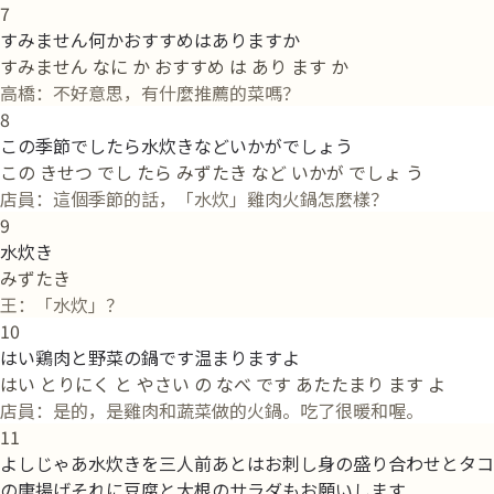
7
すみません何かおすすめはありますか
すみません なに か おすすめ は あり ます か
高橋：不好意思，有什麼推薦的菜嗎？
8
この季節でしたら水炊きなどいかがでしょう
この きせつ でし たら みずたき など いかが でしょ う
店員：這個季節的話，「水炊」雞肉火鍋怎麼樣？
9
水炊き
みずたき
王：「水炊」？
10
はい鶏肉と野菜の鍋です温まりますよ
はい とりにく と やさい の なべ です あたたまり ます よ
店員：是的，是雞肉和蔬菜做的火鍋。吃了很暖和喔。
11
よしじゃあ水炊きを三人前あとはお刺し身の盛り合わせとタコ
の唐揚げそれに豆腐と大根のサラダもお願いします