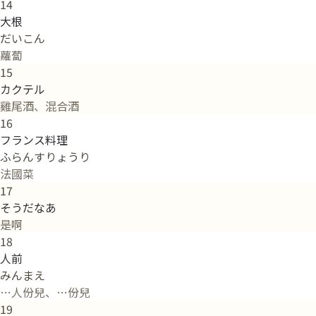
14
大根
だいこん
蘿蔔
15
カクテル
雞尾酒、混合酒
16
フランス料理
ふらんすりょうり
法國菜
17
そうだなあ
是啊
18
人前
みんまえ
…人份兒、…份兒
19