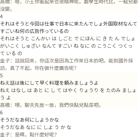
高橋：嗯，小王你看起來也很精神呢。跟學生時代比，一點兒都
沒變。
4
それはそうと今回は仕事で日本に来たんでしょ外国取材なんて
すごいね何の広告作っているの
それはそうと こんかい は しごと で にほん に き た ん でしょ
がいこく しゅざい なんて すごい ね なに の こうこく つくっ
て いる の
金子：話說回來，你這次是因為工作來日本的吧。能到國外採
訪，真了不起。你在做什麼廣告呢？
5
ねえ話は後にして早く料理を頼みましょうよ
ねえ はなし は あと に し て はやく りょうり を たのみ ましょ
う よ
高橋：喂，聊天先放一放，我們快點兒點菜吧。
6
そうだなあ何にしようかな
そうだなあ なに に しよ う か な
金子：是啊。點什麼好呢？