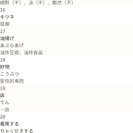
絕對（不）、決（不）、斷然（不）
16
キツネ
狐狸
17
油揚げ
あぶらあげ
油炸豆腐，油炸食品
18
好物
こうぶつ
愛吃的東西
19
店
てん
…店
20
着席する
ちゃくせきする