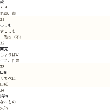
虎
とら
老虎、虎
31
少しも
すこしも
一點也（不）
32
商売
しょうばい
生意、買賣
33
口紅
くちべに
口紅
34
鍋物
なべもの
火鍋