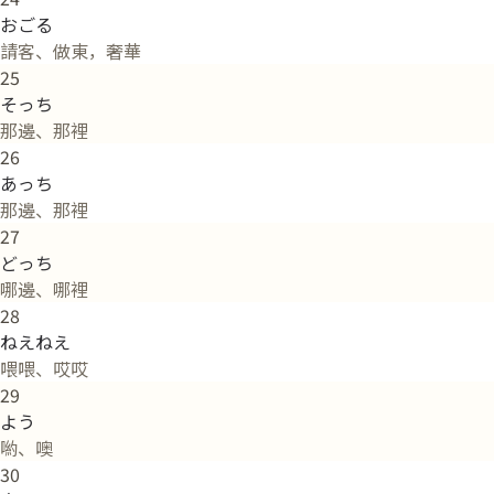
おごる
請客、做東，奢華
25
そっち
那邊、那裡
26
あっち
那邊、那裡
27
どっち
哪邊、哪裡
28
ねえねえ
喂喂、哎哎
29
よう
喲、噢
30