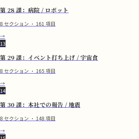
第 28 課：病院 / ロボット
8
セクション
·
161
項目
→
13
第 29 課：イベント打ち上げ / 宇宙食
8
セクション
·
165
項目
→
14
第 30 課：本社での報告 / 地震
8
セクション
·
148
項目
→
15