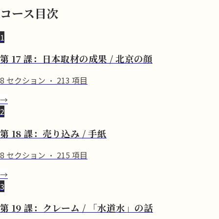
コース目次
1
第 17 課：日本取材の成果 / 北京の顔
8
セクション
·
213
項目
→
2
第 18 課：売り込み / 手紙
8
セクション
·
215
項目
→
3
第 19 課：クレーム / 「水道水」の話