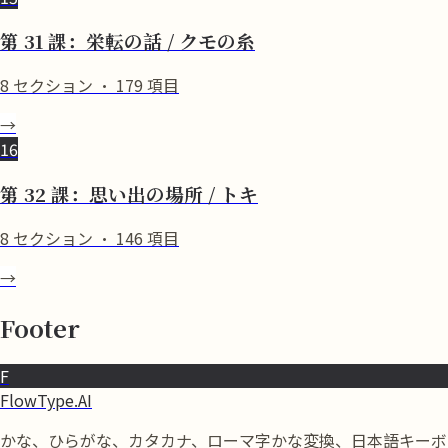
第 31 課：栄転の話 / クモの糸
8
セクション
·
179
項目
→
16
第 32 課：思い出の場所 / トキ
8
セクション
·
146
項目
→
Footer
F
FlowType.AI
かな、ひらがな、カタカナ、ローマ字かな変換、日本語キーボ