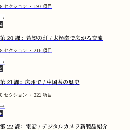
8
セクション
·
197
項目
→
4
第 20 課：希望の灯 / 太極拳で広がる交流
8
セクション
·
216
項目
→
5
第 21 課：広州で / 中国茶の歴史
8
セクション
·
221
項目
→
6
第 22 課：電話 / デジタルカメラ新製品紹介