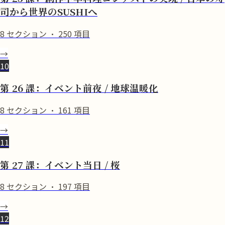
司から世界のSUSHIへ
8
セクション
·
250
項目
→
10
第 26 課：イベント前夜 / 地球温暖化
8
セクション
·
161
項目
→
11
第 27 課：イベント当日 / 桜
8
セクション
·
197
項目
→
12