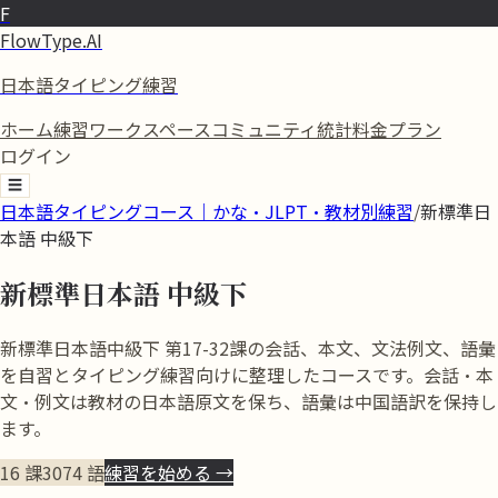
F
FlowType.AI
日本語タイピング練習
ホーム
練習
ワークスペース
コミュニティ
統計
料金プラン
ログイン
☰
日本語タイピングコース｜かな・JLPT・教材別練習
/
新標準日
本語 中級下
新標準日本語 中級下
新標準日本語中級下 第17-32課の会話、本文、文法例文、語彙
を自習とタイピング練習向けに整理したコースです。会話・本
文・例文は教材の日本語原文を保ち、語彙は中国語訳を保持し
ます。
16 課
3074
語
練習を始める →