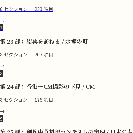
8
セクション
·
223
項目
→
7
第 23 課：紹興を訪ねる / 水郷の町
8
セクション
·
207
項目
→
8
第 24 課：香港ーCM撮影の下見 / CM
8
セクション
·
175
項目
→
9
第 25 課：創作中華料理コンテストの実現 / 日本の寿