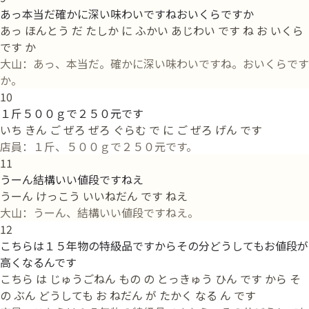
あっ本当だ確かに深い味わいですねおいくらですか
あっ ほんとう だ たしか に ふかい あじわい です ね お いくら
です か
大山：あっ、本当だ。確かに深い味わいですね。おいくらです
か。
10
１斤５００ｇで２５０元です
いち きん ご ぜろ ぜろ ぐらむ で に ご ぜろ げん です
店員：１斤、５００ｇで２５０元です。
11
うーん結構いい値段ですねえ
うーん けっこう いいねだん です ねえ
大山：うーん、結構いい値段ですねえ。
12
こちらは１５年物の特級品ですからその分どうしてもお値段が
高くなるんです
こちら は じゅうごねん もの の とっきゅう ひん です から そ
の ぶん どうしても お ねだん が たかく なる ん です