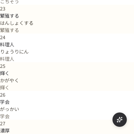
ごちそう
23
繁殖する
はんしょくする
繁殖する
24
料理人
りょうりにん
料理人
25
輝く
かがやく
輝く
26
学会
がっかい
学会
27
濃厚