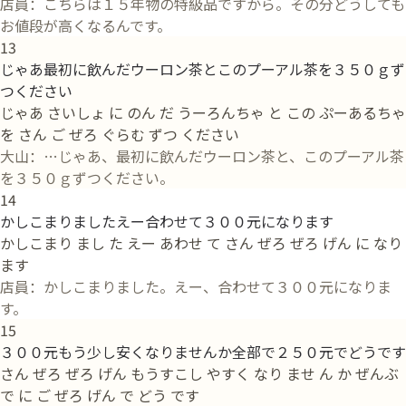
店員：こちらは１５年物の特級品ですから。その分どうしても
お値段が高くなるんです。
13
じゃあ最初に飲んだウーロン茶とこのプーアル茶を３５０ｇず
つください
じゃあ さいしょ に のん だ うーろんちゃ と この ぷーあるちゃ
を さん ご ぜろ ぐらむ ずつ ください
大山：…じゃあ、最初に飲んだウーロン茶と、このプーアル茶
を３５０ｇずつください。
14
かしこまりましたえー合わせて３００元になります
かしこまり まし た えー あわせ て さん ぜろ ぜろ げん に なり
ます
店員：かしこまりました。えー、合わせて３００元になりま
す。
15
３００元もう少し安くなりませんか全部で２５０元でどうです
さん ぜろ ぜろ げん もうすこし やすく なり ませ ん か ぜんぶ
で に ご ぜろ げん で どう です