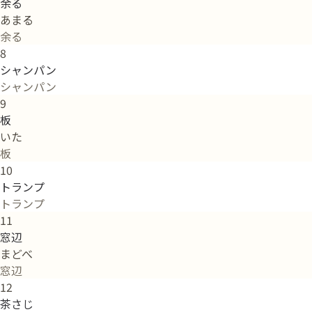
余る
あまる
余る
8
シャンパン
シャンパン
9
板
いた
板
10
トランプ
トランプ
11
窓辺
まどべ
窓辺
12
茶さじ