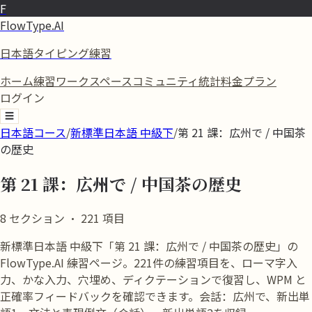
F
FlowType.AI
日本語タイピング練習
ホーム
練習
ワークスペース
コミュニティ
統計
料金プラン
ログイン
☰
日本語コース
/
新標準日本語 中級下
/
第 21 課：広州で / 中国茶
の歴史
第 21 課：広州で / 中国茶の歴史
8
セクション
·
221
項目
新標準日本語 中級下「第 21 課：広州で / 中国茶の歴史」の
FlowType.AI 練習ページ。221件の練習項目を、ローマ字入
力、かな入力、穴埋め、ディクテーションで復習し、WPM と
正確率フィードバックを確認できます。会話：広州で、新出単