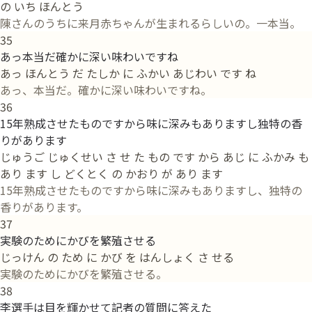
の いち ほんとう
陳さんのうちに来月赤ちゃんが生まれるらしいの。一本当。
35
あっ本当だ確かに深い味わいですね
あっ ほんとう だ たしか に ふかい あじわい です ね
あっ、本当だ。確かに深い味わいですね。
36
15年熟成させたものですから味に深みもありますし独特の香
りがあります
じゅうご じゅくせい さ せ た もの です から あじ に ふかみ も
あり ます し どくとく の かおり が あり ます
15年熟成させたものですから味に深みもありますし、独特の
香りがあります。
37
実験のためにかびを繁殖させる
じっけん の ため に かび を はんしょく さ せる
実験のためにかびを繁殖させる。
38
李選手は目を輝かせて記者の質問に答えた