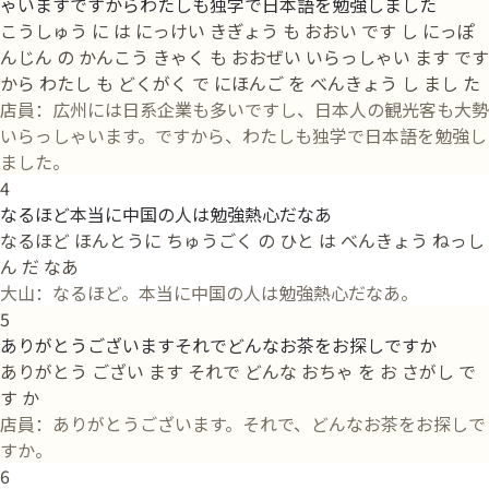
ゃいますですからわたしも独学で日本語を勉強しました
こうしゅう に は にっけい きぎょう も おおい です し にっぽ
んじん の かんこう きゃく も おおぜい いらっしゃい ます です
から わたし も どくがく で にほんご を べんきょう し まし た
店員：広州には日系企業も多いですし、日本人の観光客も大勢
いらっしゃいます。ですから、わたしも独学で日本語を勉強し
ました。
4
なるほど本当に中国の人は勉強熱心だなあ
なるほど ほんとうに ちゅうごく の ひと は べんきょう ねっし
ん だ なあ
大山：なるほど。本当に中国の人は勉強熱心だなあ。
5
ありがとうございますそれでどんなお茶をお探しですか
ありがとう ござい ます それで どんな おちゃ を お さがし で
す か
店員：ありがとうございます。それで、どんなお茶をお探しで
すか。
6