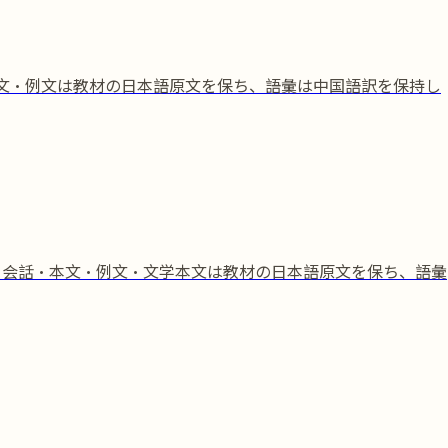
本文・例文は教材の日本語原文を保ち、語彙は中国語訳を保持し
。会話・本文・例文・文学本文は教材の日本語原文を保ち、語彙