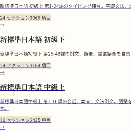
新標準日本語 初級上 第1-24課のタイピング練習。基礎文
24
セクション
3066
項目
→
新標準日本語 初級下
新標準日本語初級下 第25-48課の例文、語彙、拡張語彙を
24
セクション
3164
項目
→
新標準日本語 中級上
新標準日本語中級上 第1-16課の会話、本文、文法例文、語
す。
16
セクション
2435
項目
→