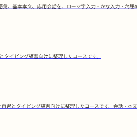
法、語彙、基本本文、応用会話を、ローマ字入力・かな入力・穴
自習とタイピング練習向けに整理したコースです。
彙を自習とタイピング練習向けに整理したコースです。会話・本