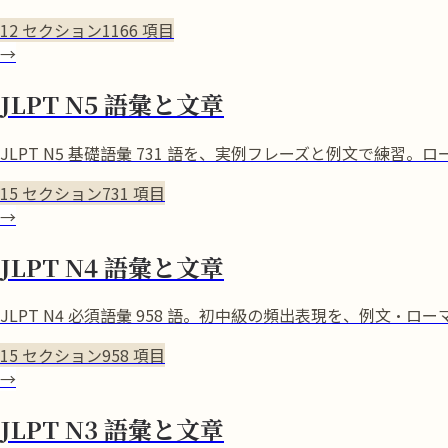
12
セクション
1166
項目
→
JLPT N5 語彙と文章
JLPT N5 基礎語彙 731 語を、実例フレーズと例文で練
15
セクション
731
項目
→
JLPT N4 語彙と文章
JLPT N4 必須語彙 958 語。初中級の頻出表現を、例文
15
セクション
958
項目
→
JLPT N3 語彙と文章