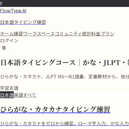
F
FlowType.AI
日本語タイピング練習
ホーム
練習
ワークスペース
コミュニティ
統計
料金プラン
ログイン
☰
日本語タイピングコース｜かな・JLPT
ひらがな・カタカナ、JLPT N5〜N1語彙、定番教材から
学習言語
日本語
英語
すべて
ひらがな・カタカナタイピング練習
ひらがな・カタカナをゼロから練習。ローマ字入力、かな入力