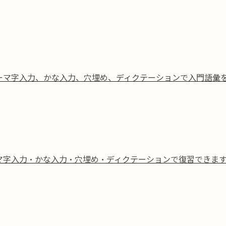
習。ローマ字入力、かな入力、穴埋め、ディクテーションで入門語彙
・ローマ字入力・かな入力・穴埋め・ディクテーションで復習できま