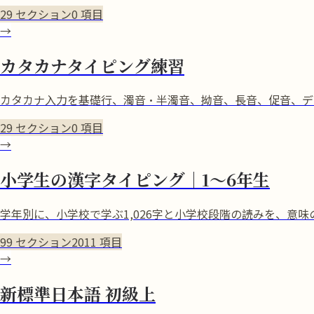
29
セクション
0
項目
→
カタカナタイピング練習
カタカナ入力を基礎行、濁音・半濁音、拗音、長音、促音、デ
29
セクション
0
項目
→
小学生の漢字タイピング｜1〜6年生
学年別に、小学校で学ぶ1,026字と小学校段階の読みを、意
99
セクション
2011
項目
→
新標準日本語 初級上