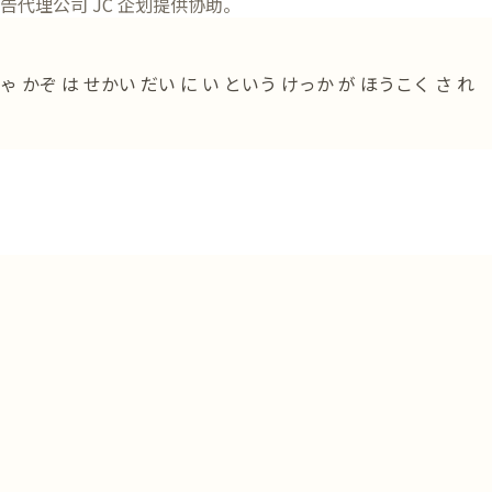
代理公司 JC 企划提供协助。
かぞ は せかい だい に い という けっか が ほうこく さ れ