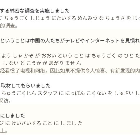
する綿密な調査を実施しました
て ちゅうごく しじょう にたいする めんみつ な ちょうさ を じっ
的调查。
ということは中国の人たちがテレビやインターネットを見慣れ
よう しゃ かぞ が おおい という こと は ちゅうごく の ひと た
し ない と こうか が あがり ませ ん
经看惯了电视和网络，因此如果不提供令人惊喜、有新发现的内
を取材してもらいました
 ちゅうごくじん スタッフ に にっぽん こくない を しゅざい し 
采访。
にしました
ジ に けいさいする こと に し まし た
上。