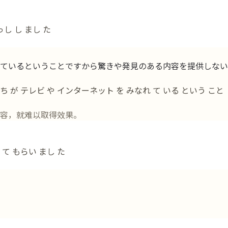
し し まし た
ているということですから驚きや発見のある内容を提供しない
ち が テレビ や インターネット を みなれ て いる という こと
容，就难以取得效果。
て もらい まし た