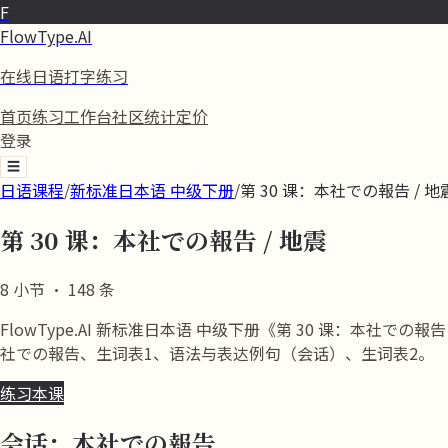
F
FlowType.AI
在线日语打字练习
首页
练习
工作台
社区
统计
定价
登录
☰
日语课程
/
新标准日本语 中级下册
/
第 30 课：本社での報告 / 地
第 30 课：本社での報告 / 地震
8
小节
·
148
条
FlowType.AI 新标准日本语 中级下册《第 30 课：本
社での報告、生词表1、语法与表达例句（会话）、生词表2。
练习本课
会话：本社での報告