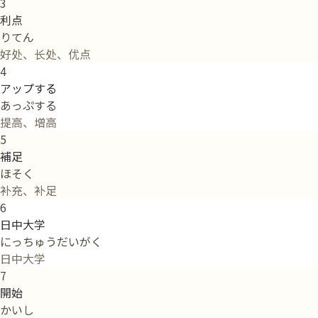
3
利点
りてん
好处、长处、优点
4
アップする
あっぷする
提高、增高
5
補足
ほそく
补充、补足
6
日中大学
にっちゅうだいがく
日中大学
7
開始
かいし