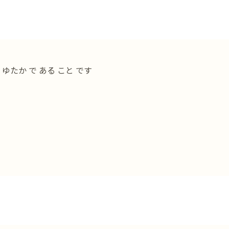
 ゆたか で ある こと です