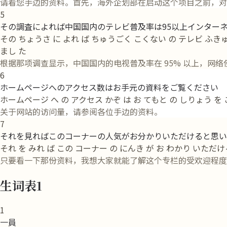
请看您手边的资料。首先，海外企划部在启动这个项目之前，对
5
その調査によれば中国国内のテレビ普及率は95以上インター
その ちょうさ に よれ ば ちゅうごく こくない の テレビ ふきゅ
まし た
根据那项调查显示，中国国内的电视普及率在 95% 以上，网
6
ホームページへのアクセス数はお手元の資料をご覧ください
ホームページ へ の アクセス かぞ は お てもと の しりょう を
关于网站的访问量，请参阅各位手边的资料。
7
それを見ればこのコーナーの人気がお分かりいただけると思い
それ を みれ ば この コーナー の にんき が お わかり いただけ
只要看一下那份资料，我想大家就能了解这个专栏的受欢迎程度
生词表1
1
一員