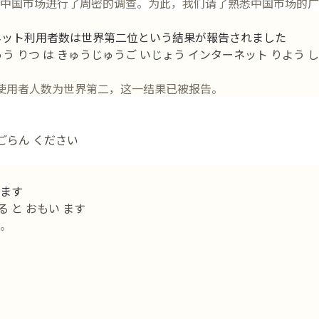
中国市场进行了周密的调查。为此，我们请了熟悉中国市场的广告
ネット利用者数は世界第二位という結果が報告されました
う りつ は きゅうじゅうご いじょう インターネット りよう しゃ 
络使用者人数为世界第二，这一结果已被报告。
 ごらん ください
ます
る と おもい ます
。