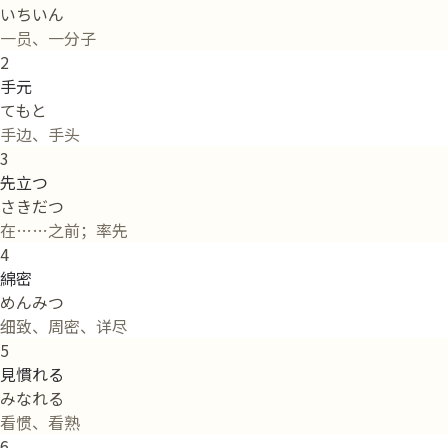
いちいん
一员、一分子
2
手元
てもと
手边、手头
3
先立つ
さきだつ
在……之前；率先
4
綿密
めんみつ
细致、周密、详尽
5
見慣れる
みなれる
看惯、看熟
6