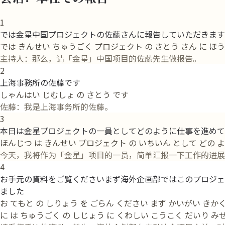
1
では金星中国プロジェクトの佐藤さんに報告していただきます
では きんせい ちゅうごく プロジェクト の さとう さん に ほう
主持人：那么，请「金星」中国项目的佐藤先生做报告。
2
上海事務所の佐藤です
しゃんはい じむしょ の さとう です
佐藤：我是上海事务所的佐藤。
3
本日は金星プロジェクトの一員としてどのように仕事を進めて
ほんじつ は きんせい プロジェクト の いちいん として どの よう 
今天，我将作为「金星」项目的一员，简单汇报一下工作的进展
4
お手元の資料をご覧くださいまず海外企画部ではこのプロジェ
ました
お てもと の しりょう を ごらん ください まず かいがい きかく
に は ちゅうごく の しじょう に くわしい こうこく だいり みせ