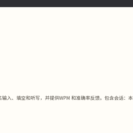
入、假名输入、填空和听写，并提供WPM 和准确率反馈。包含会话：本