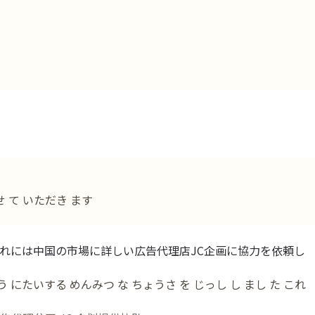
せ て いただき ます
れには中国の市場に詳しい広告代理店JC企画に協力を依頼し
う にたいする めんみつ な ちょうさ を じっし し まし た これ