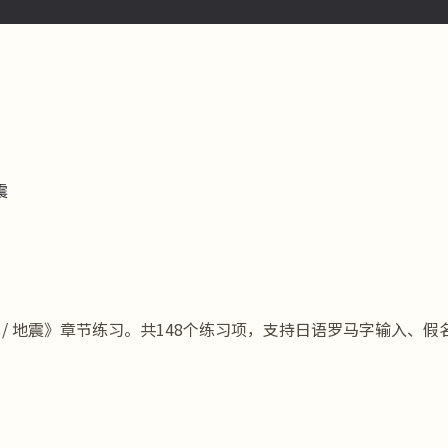
震
社での報告 / 地震》章节练习。共148个练习项，支持日语罗马字输