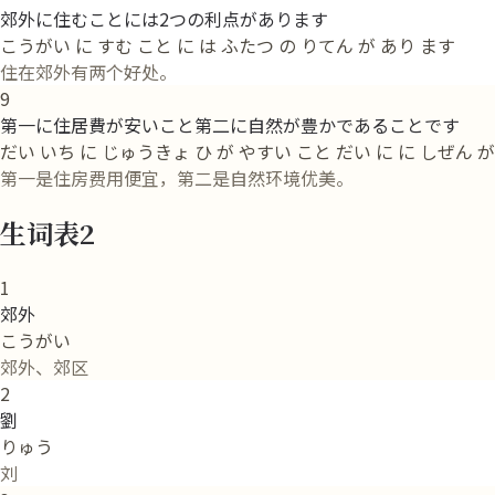
郊外に住むことには2つの利点があります
こうがい に すむ こと に は ふたつ の りてん が あり ます
住在郊外有两个好处。
9
第一に住居費が安いこと第二に自然が豊かであることです
だい いち に じゅうきょ ひ が やすい こと だい に に しぜん が
第一是住房费用便宜，第二是自然环境优美。
生词表2
1
郊外
こうがい
郊外、郊区
2
劉
りゅう
刘