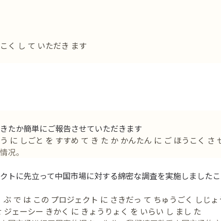
こく し て いただき ます
きたか簡単にご報告させていただきます
に しごと を すすめ て き た か かんたん に ご ほうこく さ 
情况。
クトに先立って中国市場に対する綿密な調査を実施しましたこ
 ぶ で は この プロジェクト に さきだっ て ちゅうごく しじょ
 ジェーシー きかく に きょうりょく を いらい し まし た