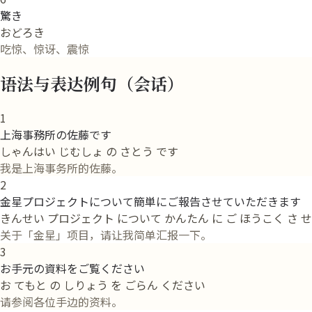
驚き
おどろき
吃惊、惊讶、震惊
语法与表达例句（会话）
1
上海事務所の佐藤です
しゃんはい じむしょ の さとう です
我是上海事务所的佐藤。
2
金星プロジェクトについて簡単にご報告させていただきます
きんせい プロジェクト について かんたん に ご ほうこく さ せ
关于「金星」项目，请让我简单汇报一下。
3
お手元の資料をご覧ください
お てもと の しりょう を ごらん ください
请参阅各位手边的资料。