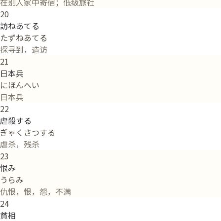
在别人家中寄宿；低级旅社
20
訪ねあてる
たずねあてる
探寻到，造访
21
日本兵
にほんへい
日本兵
22
虐殺する
ぎゃくさつする
虐杀，残杀
23
恨み
うらみ
仇恨，恨，怨，不满
24
貧相