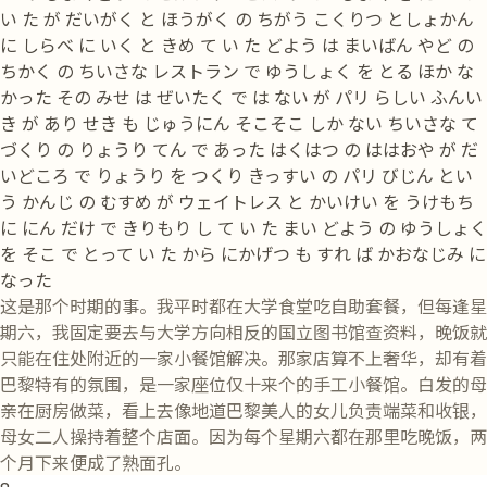
い た が だいがく と ほうがく の ちがう こくりつ としょかん
に しらべ に いく と きめ て い た どよう は まいばん やど の
ちかく の ちいさな レストラン で ゆうしょく を とる ほか な
かった その みせ は ぜいたく で は ない が パリ らしい ふんい
き が あり せき も じゅうにん そこそこ しか ない ちいさな て
づくり の りょうり てん で あった はくはつ の ははおや が だ
いどころ で りょうり を つくり きっすい の パリ びじん とい
う かんじ の むすめ が ウェイトレス と かいけい を うけもち
に にん だけ で きりもり し て い た まい どよう の ゆうしょく
を そこ で とって い た から にかげつ も すれ ば かおなじみ に
なった
这是那个时期的事。我平时都在大学食堂吃自助套餐，但每逢星
期六，我固定要去与大学方向相反的国立图书馆查资料，晚饭就
只能在住处附近的一家小餐馆解决。那家店算不上奢华，却有着
巴黎特有的氛围，是一家座位仅十来个的手工小餐馆。白发的母
亲在厨房做菜，看上去像地道巴黎美人的女儿负责端菜和收银，
母女二人操持着整个店面。因为每个星期六都在那里吃晚饭，两
个月下来便成了熟面孔。