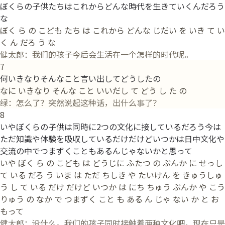
ぼくらの子供たちはこれからどんな時代を生きていくんだろう
な
ぼく ら の こども たち は これから どんな じだい を いき て い
く ん だろ う な
健太郎：我们的孩子今后会生活在一个怎样的时代呢。
7
何いきなりそんなこと言い出してどうしたの
なに いきなり そんな こと いいだし て どう し た の
绿：怎么了？突然说起这种话，出什么事了？
8
いやぼくらの子供は同時に2つの文化に接しているだろう今は
ただ知識や体験を吸収しているだけだけどいつかは日中文化や
交流の中でつまずくこともあるんじゃないかと思って
いや ぼく ら の こども は どうじに ふたつ の ぶんか に せっし
て いる だろ う いま は ただ ちしき や たいけん を きゅうしゅ
う し て いる だけ だけど いつか は にち ちゅう ぶんか や こう
りゅう の なか で つまずく こと も ある ん じゃ ない か と お
もって
健太郎：没什么。我们的孩子同时接触着两种文化吧。现在只是