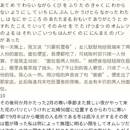
あて め で わらい ながら くび を ふり た の きゃく に わから
ない よう に し て いち にん ぶん しか うけとら なかった わた
し は なに か こころ の あたたまる おもいで ありがとう と か
すれ た こえ で いって その みせ を で た げつまつ の オムレツ
の よる は それ いご いつも はんがく の に にんまえ の パン
が あった
有一天晚上，我又说“只要煎蛋卷”，女儿默默地给我端来了两
人份的面包。面包便宜，我便都吃了，可结账时却只按一人份
算，于是我主动说：“面包是两人份的。”她把食指轻轻按在唇
上，眼里含着笑摇了摇头，为了不让别的客人察觉，只收了一人
份的钱。我心头一热，用沙哑的声音说了句“谢谢”，便走出了
那家店。此后每逢月末吃煎蛋卷的夜晚，总会有半价的两人份面
包。
10
その後何か月かたった2月の寒い季節また貧しい夜がやって来
た花のパリというけれど北緯50度に位置するからわりに寒い
都で9月半ばから暖房の入る所である冬は底冷えがするその夜
は雹が降った私は例によって無理に明るい顔をしてオムレツだ