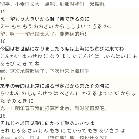
彻平：小希再长大一点吧。到那时我们一起舞狮。
15
えー望もう大きいから獅子舞できるのに
えー もち もう おおきい から ししまい できる のに
望：啊——望已经长大了，能舞狮的嘛！
16
今回はお世話になりました今度は上海にも遊びに来てね
こんかい は おせわ に なり まし た こんど は しゃんはい に も
あそび に き て ね
绿：这次承蒙照顾了。下次也来上海玩吧。
17
来年の春節は北京に帰る予定だからまたその時に
らいねん の しゅんせつ は ぺきん に かえる よてい だ から ま
た その とき に
光一：明年春节我们打算回北京，到时候再聚吧。
18
それじゃあ再见望に向かって望あいさつは
それ じゃあ さい けん もち に むかって もち あいさつ は
秀丽：那么，再见。（转向望）望，该说什么呀？