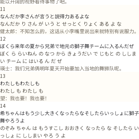
能以开阔的视野看待事物了吧。
11
なんだか李さんが言うと説得力あるよな
なんだか り さん が いう と せっとく りょく ある よ な
健太郎：不知怎么的，这话从小李嘴里说出来就特别有说服力。
12
ぼくら来年の夏から兄弟で地元の獅子舞チームに入るんだぜ
ぼく ら らいねん の なつ から きょうだい で じもと の ししま
い チーム に はいる ん だ ぜ
瑛士：我们兄弟俩明年夏天开始要加入当地的舞狮队呢。
13
わたしもわたしも
わたし も わたし も
望：我也要！我也要！
14
希ちゃんはもう少し大きくなったらなそしたらいっしょに獅子
舞やろうよ
のぞみ ちゃん は もうすこし おおきく なったら な そしたら い
っしょ に ししまい やろ う よ