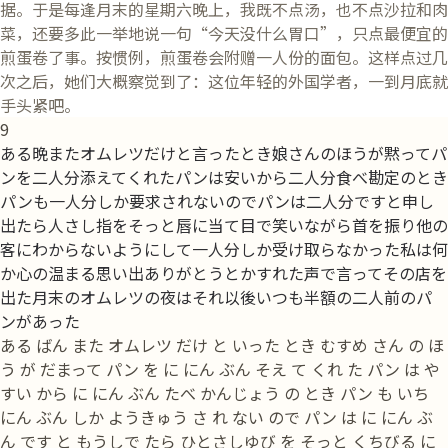
据。于是每逢月末的星期六晚上，我既不点汤，也不点沙拉和肉
菜，还要多此一举地说一句“今天没什么胃口”，只点最便宜的
煎蛋卷了事。按惯例，煎蛋卷会附赠一人份的面包。这样点过几
次之后，她们大概察觉到了：这位年轻的外国学者，一到月底就
手头紧吧。
9
ある晩またオムレツだけと言ったとき娘さんのほうが黙ってパ
ンを二人分添えてくれたパンは安いから二人分食べ勘定のとき
パンも一人分しか要求されないのでパンは二人分ですと申し
出たら人さし指をそっと唇に当て目で笑いながら首を振り他の
客にわからないようにして一人分しか受け取らなかった私は何
か心の温まる思い出ありがとうとかすれた声で言ってその店を
出た月末のオムレツの夜はそれ以後いつも半額の二人前のパ
ンがあった
ある ばん また オムレツ だけ と いった とき むすめ さん の ほ
う が だまって パン を に にん ぶん そえ て くれ た パン は や
すい から に にん ぶん たべ かんじょう の とき パン も いち
にん ぶん しか ようきゅう さ れ ない ので パン は に にん ぶ
ん です と もうしで たら ひとさしゆび を そっと くちびる に