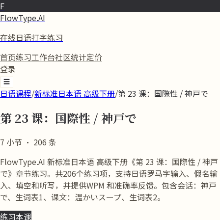
F
FlowType.AI
在线日语打字练习
首页
练习
工作台
社区
统计
定价
登录
☰
日语课程
/
新标准日本语 高级下册
/
第 23 课：国際性 / 神戸で
第 23 课：国際性 / 神戸で
7
小节
·
206
条
FlowType.AI 新标准日本语 高级下册《第 23 课：国際性 / 神戸
で》章节练习。共206个练习项，支持日语罗马字输入、假名输
入、填空和听写，并提供WPM 和准确率反馈。包含会话：神戸
で、生词表1、课文：温かいスープ、生词表2。
练习本课