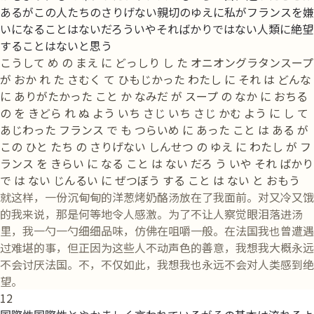
あるがこの人たちのさりげない親切のゆえに私がフランスを嫌
いになることはないだろういやそればかりではない人類に絶望
することはないと思う
こうして め の まえ に どっしり し た オニオングラタンスープ
が おか れ た さむく て ひもじかった わたし に それ は どんな
に ありがたかった こと か なみだ が スープ の なか に おちる
の を きどら れ ぬ よう いち さじ いち さじ かむ よう に し て
あじわった フランス で も つらいめ に あった こと は ある が
この ひと たち の さりげない しんせつ の ゆえ に わたし が フ
ランス を きらい に なる こと は ない だろ う いや それ ばかり
で は ない じんるい に ぜつぼう する こと は ない と おもう
就这样，一份沉甸甸的洋葱烤奶酪汤放在了我面前。对又冷又饿
的我来说，那是何等地令人感激。为了不让人察觉眼泪落进汤
里，我一勺一勺细细品味，仿佛在咀嚼一般。在法国我也曾遭遇
过难堪的事，但正因为这些人不动声色的善意，我想我大概永远
不会讨厌法国。不，不仅如此，我想我也永远不会对人类感到绝
望。
12