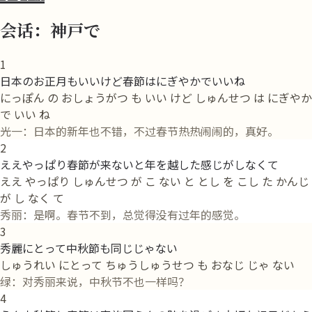
会话：神戸で
1
日本のお正月もいいけど春節はにぎやかでいいね
にっぽん の おしょうがつ も いい けど しゅんせつ は にぎやか
で いい ね
光一：日本的新年也不错，不过春节热热闹闹的，真好。
2
ええやっぱり春節が来ないと年を越した感じがしなくて
ええ やっぱり しゅんせつ が こ ない と とし を こし た かんじ
が し なく て
秀丽：是啊。春节不到，总觉得没有过年的感觉。
3
秀麗にとって中秋節も同じじゃない
しゅうれい にとって ちゅうしゅうせつ も おなじ じゃ ない
绿：对秀丽来说，中秋节不也一样吗？
4