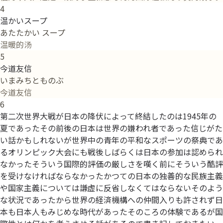
4
温かいスープ
あたたかい スープ
温暖的汤
5
今道友信
いまみちとものぶ
今道友信
6
第二次世界大戦が日本の降伏によって終結したのは1945年の
夏であったその前後の日本は世界の嫌われ者であった信じがた
い話かもしれないが世界中の青年の平和なスポーツの祭典であ
るオリンピック大会にも戦後しばらくは日本の参加は認められ
なかったそういう国際的評価の厳しさを嘆く前にそういう酷評
を受けなければならなかったかつての日本の独善的な民族主義
や国家主義については謙虚に反省しなくてはならないそのよう
な状況であったから世界の経済機構への仲間入りも許されず日
本も日本人もみじめな時代があったそのころの体験であるが国