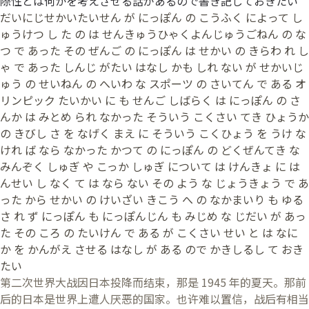
際性とは何かを考えさせる話があるので書き記しておきたい
だいにじせかいたいせん が にっぽん の こうふく によって し
ゅうけつ し た の は せんきゅうひゃくよんじゅうごねん の な
つ で あった その ぜんご の にっぽん は せかい の きらわ れ し
ゃ で あった しんじ がたい はなし かも しれ ない が せかいじ
ゅう の せいねん の へいわ な スポーツ の さいてん で ある オ
リンピック たいかい に も せんご しばらく は にっぽん の さ
んか は みとめ られ なかった そういう こくさい てき ひょうか
の きびし さ を なげく まえ に そういう こくひょう を うけ な
けれ ば なら なかった かつて の にっぽん の どくぜんてき な
みんぞく しゅぎ や こっか しゅぎ について は けんきょ に は
んせい し なく て は なら ない その よう な じょうきょう で あ
った から せかい の けいざい きこう へ の なかまいり も ゆる
さ れ ず にっぽん も にっぽんじん も みじめ な じだい が あっ
た その ころ の たいけん で ある が こくさい せい と は なに
か を かんがえ させる はなし が ある ので かきしるし て おき
たい
第二次世界大战因日本投降而结束，那是 1945 年的夏天。那前
后的日本是世界上遭人厌恶的国家。也许难以置信，战后有相当