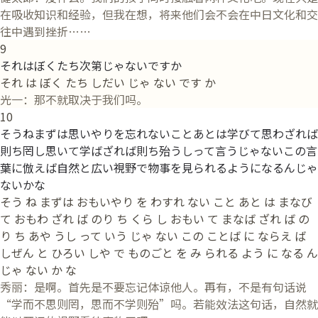
在吸收知识和经验，但我在想，将来他们会不会在中日文化和交
往中遇到挫折……
9
それはぼくたち次第じゃないですか
それ は ぼく たち しだい じゃ ない です か
光一：那不就取决于我们吗。
10
そうねまずは思いやりを忘れないことあとは学びて思わざれば
則ち罔し思いて学ばざれば則ち殆うしって言うじゃないこの言
葉に倣えば自然と広い視野で物事を見られるようになるんじゃ
ないかな
そう ね まずは おもいやり を わすれ ない こと あと は まなび
て おもわ ざれ ば のり ち くら し おもい て まなば ざれ ば の
り ち あや うし って いう じゃ ない この ことば に ならえ ば
しぜん と ひろい しや で ものごと を み られる よう に なる ん
じゃ ない か な
秀丽：是啊。首先是不要忘记体谅他人。再有，不是有句话说
“学而不思则罔，思而不学则殆”吗。若能效法这句话，自然就