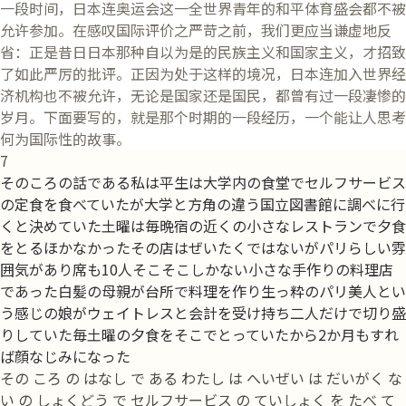
一段时间，日本连奥运会这一全世界青年的和平体育盛会都不被
允许参加。在感叹国际评价之严苛之前，我们更应当谦虚地反
省：正是昔日日本那种自以为是的民族主义和国家主义，才招致
了如此严厉的批评。正因为处于这样的境况，日本连加入世界经
济机构也不被允许，无论是国家还是国民，都曾有过一段凄惨的
岁月。下面要写的，就是那个时期的一段经历，一个能让人思考
何为国际性的故事。
7
そのころの話である私は平生は大学内の食堂でセルフサービス
の定食を食べていたが大学と方角の違う国立図書館に調べに行
くと決めていた土曜は毎晩宿の近くの小さなレストランで夕食
をとるほかなかったその店はぜいたくではないがパリらしい雰
囲気があり席も10人そこそこしかない小さな手作りの料理店
であった白髪の母親が台所で料理を作り生っ粋のパリ美人とい
う感じの娘がウェイトレスと会計を受け持ち二人だけで切り盛
りしていた毎土曜の夕食をそこでとっていたから2か月もすれ
ば顔なじみになった
その ころ の はなし で ある わたし は へいぜい は だいがく な
い の しょくどう で セルフサービス の ていしょく を たべ て