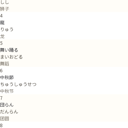
しし
狮子
4
龍
りゅう
龙
5
舞い踊る
まいおどる
舞蹈
6
中秋節
ちゅうしゅうせつ
中秋节
7
団らん
だんらん
团圆
8