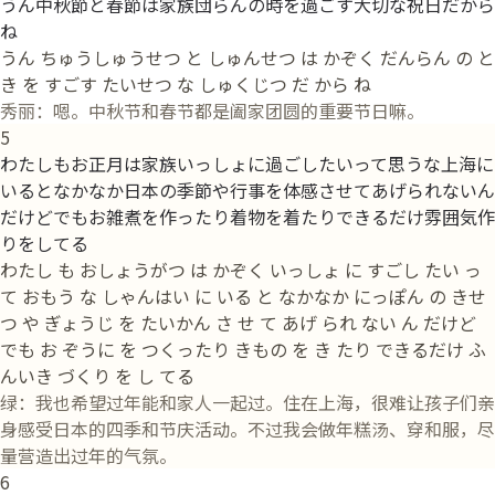
うん中秋節と春節は家族団らんの時を過ごす大切な祝日だから
ね
うん ちゅうしゅうせつ と しゅんせつ は かぞく だんらん の と
き を すごす たいせつ な しゅくじつ だ から ね
秀丽：嗯。中秋节和春节都是阖家团圆的重要节日嘛。
5
わたしもお正月は家族いっしょに過ごしたいって思うな上海に
いるとなかなか日本の季節や行事を体感させてあげられないん
だけどでもお雑煮を作ったり着物を着たりできるだけ雰囲気作
りをしてる
わたし も おしょうがつ は かぞく いっしょ に すごし たい っ
て おもう な しゃんはい に いる と なかなか にっぽん の きせ
つ や ぎょうじ を たいかん さ せ て あげ られ ない ん だけど
でも お ぞうに を つくったり きもの を き たり できるだけ ふ
んいき づくり を し てる
绿：我也希望过年能和家人一起过。住在上海，很难让孩子们亲
身感受日本的四季和节庆活动。不过我会做年糕汤、穿和服，尽
量营造出过年的气氛。
6