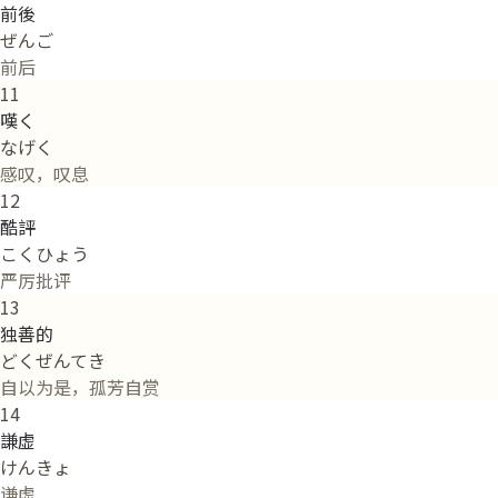
前後
ぜんご
前后
11
嘆く
なげく
感叹，叹息
12
酷評
こくひょう
严厉批评
13
独善的
どくぜんてき
自以为是，孤芳自赏
14
謙虚
けんきょ
谦虚