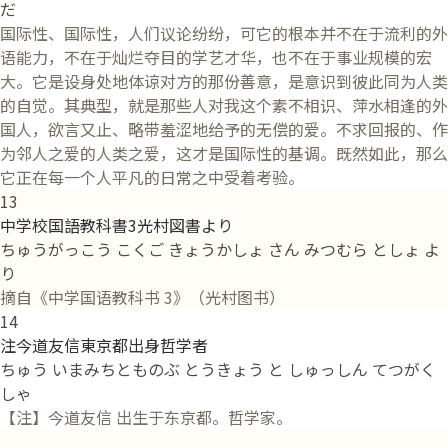
だ
国际性、国际性，人们议论纷纷，可它的根本并不在于流利的外
语能力，不在于灿烂夺目的学艺才华，也不在于事业规模的宏
大。它是设身处地体谅对方的那份善意，是意识到彼此同为人类
的自觉。其典型，就是那些人对我这个素不相识、萍水相逢的外
国人，欲言又止、略带羞涩地给予的无偿的爱。不求回报的、作
为邻人之爱的人类之爱，这才是国际性的基调。既然如此，那么
它正在每一个人平凡的日常之中受着考验。
13
中学校国語教科書3光村図書より
ちゅうがっこう こくご きょうかしょ さん みつむら としょ よ
り
摘自《中学国语教科书 3》（光村图书）
14
注今道友信東京都出身哲学者
ちゅう いまみちとものぶ とうきょう と しゅっしん てつがく
しゃ
【注】今道友信 出生于东京都。哲学家。