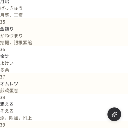
月給
げっきゅう
月薪，工资
35
金詰り
かねづまり
拮据，银根紧缩
36
余計
よけい
多余
37
オムレツ
煎鸡蛋卷
38
添える
そえる
添，附加，附上
39