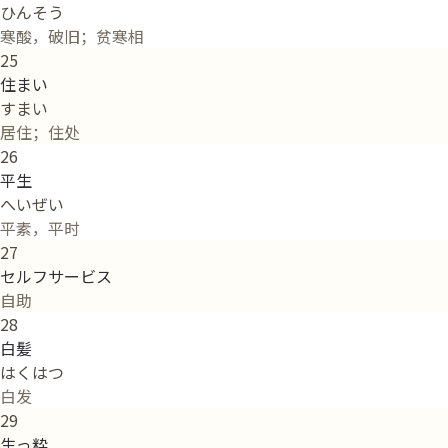
ひんそう
寒酸，破旧；贫寒相
25
住まい
すまい
居住；住处
26
平生
へいぜい
平素，平时
27
セルフサービス
自助
28
白髪
はくはつ
白发
29
生っ粋