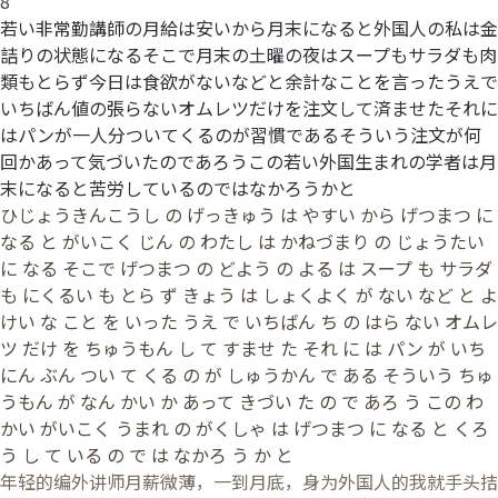
8
若い非常勤講師の月給は安いから月末になると外国人の私は金
詰りの状態になるそこで月末の土曜の夜はスープもサラダも肉
類もとらず今日は食欲がないなどと余計なことを言ったうえで
いちばん値の張らないオムレツだけを注文して済ませたそれに
はパンが一人分ついてくるのが習慣であるそういう注文が何
回かあって気づいたのであろうこの若い外国生まれの学者は月
末になると苦労しているのではなかろうかと
ひじょうきんこうし の げっきゅう は やすい から げつまつ に
なる と がいこく じん の わたし は かねづまり の じょうたい
に なる そこで げつまつ の どよう の よる は スープ も サラダ
も にくるい も とら ず きょう は しょくよく が ない など と よ
けい な こと を いった うえ で いちばん ち の はら ない オムレ
ツ だけ を ちゅうもん し て すませ た それ に は パン が いち
にん ぶん つい て くる の が しゅうかん で ある そういう ちゅ
うもん が なん かい か あって きづい た の で あろ う この わ
かい がいこく うまれ の がくしゃ は げつまつ に なる と くろ
う し て いる の で は なかろ う か と
年轻的编外讲师月薪微薄，一到月底，身为外国人的我就手头拮