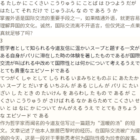
る たしか に こくさい こうりゅう に ことば は ひつよう だが
はたして それ だけ で じゅうぶん な の で あろ う か
掌握外语是国际交流的重要手段之一，如果精通外语，就更容易
理解异国的文化。诚然，国际交流离不开语言，但仅凭这一点果
真就足够了吗？
3
哲学者として知られる今道友信に温かいスープと題する一文が
ある自身がパリに滞在した時の体験を著したものであるが国際
交流が叫ばれる中改めて国際性とは何かについて考えるうえで
とても貴重なエピソードである
てつがく しゃ として しら れる いまみちとものぶ に あたたか
い スープ と だいする いちぶん が ある じしん が パリ に たい
ざい し た とき の たいけん を あらわし た もの で ある が こ
くさい こうりゅう が さけば れる なか あらためて こくさい せ
い と は なに か について かんがえる うえ で とても きちょう
な エピソード で ある
作为哲学家而闻名的今道友信写过一篇题为“温暖的汤”的短
文。文章记述了他本人旅居巴黎时的经历。在国际交流被广为提
倡的今天，这是一段对于重新思考何为国际性极为珍贵的故事。