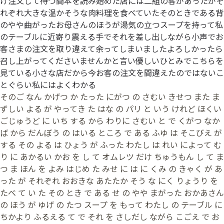
け注文して待つ間本を読み始めた店には二組の客があったがそ
れぞれ大きな温かそうな肉料理を食べていたそのときである背
のやや曲がったお母さんのほうが湯気の立つスープを持って私
のテーブルに近寄り震える手でそれを差し出しながら小声でお
客さまの注文を取り違えて余ってしまいましたよろしかったら
召し上がってくださいませんかと言い優しいひとみでこちらを
見ている小さな店だから今お客の注文を間違えたのではないこ
とぐらい私にはよくわかる
そのご なん かげつ か たった にがつ の さむい きせつ また ま
ずしい よる が やってき た はな の パリ と いう けれど ほくい
ごじゅうど に いち する から わりに さむい と で くがつ なか
ば から だんぼう の はいる ところ で ある ふゆ は そこびえ が
する その よる は ひょう が ふった わたし は れい によって む
り に あかるい かお を し て オムレツ だけ ちゅうもん し て ま
つ ま ほん を よみ はじめ た みせ に は に くみ の きゃく が あ
った が それぞれ おおきな あたたか そう な にく りょうり を
たべ て い た その とき で ある せ の やや まがった おかあさん
の ほう が ゆげ の たつ スープ を もって わたし の テーブル に
ちかより ふるえる て で それ を さしだし ながら こごえ で お