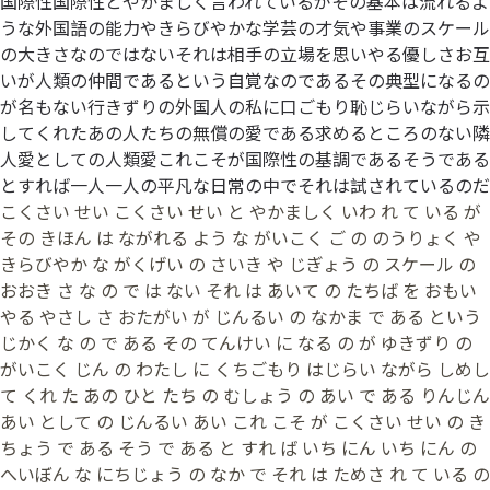
国際性国際性とやかましく言われているがその基本は流れるよ
うな外国語の能力やきらびやかな学芸の才気や事業のスケール
の大きさなのではないそれは相手の立場を思いやる優しさお互
いが人類の仲間であるという自覚なのであるその典型になるの
が名もない行きずりの外国人の私に口ごもり恥じらいながら示
してくれたあの人たちの無償の愛である求めるところのない隣
人愛としての人類愛これこそが国際性の基調であるそうである
とすれば一人一人の平凡な日常の中でそれは試されているのだ
こくさい せい こくさい せい と やかましく いわ れ て いる が
その きほん は ながれる よう な がいこく ご の のうりょく や
きらびやか な がくげい の さいき や じぎょう の スケール の
おおき さ な の で は ない それ は あいて の たちば を おもい
やる やさし さ おたがい が じんるい の なかま で ある という
じかく な の で ある その てんけい に なる の が ゆきずり の
がいこく じん の わたし に くちごもり はじらい ながら しめし
て くれ た あの ひと たち の むしょう の あい で ある りんじん
あい として の じんるい あい これ こそ が こくさい せい の き
ちょう で ある そう で ある と すれ ば いち にん いち にん の
へいぼん な にちじょう の なか で それ は ためさ れ て いる の