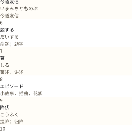
今道友信
いまみちとものぶ
今道友信
6
題する
だいする
命题；题字
7
著
しる
著述，讲述
8
エピソード
小故事，插曲，花絮
9
降伏
こうふく
投降；归降
10