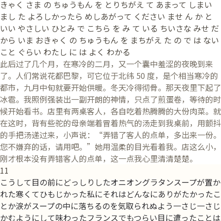
きゃく さま の ちゅうもん を とりちがえ て あまって しまい
まし た よろしかったら めしあがって ください ませ ん か と
いい やさしい ひとみ で こちら を み て いる ちいさな みせ だ
から いま おきゃく の ちゅうもん を まちがえ た の で は ない
こと ぐらい わたし に は よく わかる
此后过了几个月，在寒冷的二月，又一个囊中羞涩的夜晚到来
了。人们常说花都巴黎，可它位于北纬 50 度，是个相当寒冷的
都市，九月中旬就要开始供暖。冬天冷得彻骨。那天夜里下起了
冰雹。我照例强装出一副开朗的神情，只点了煎蛋卷，等待的时
候开始看书。店里有两桌客人，各自吃着热腾腾的大份肉菜。就
在这时，背有些驼的母亲端着冒着热气的汤走到我桌前，用颤抖
的手把汤递过来，小声说：“弄错了客人的点单，多出来一份。
您不嫌弃的话，请用吧。”她用温柔的目光看着我。店这么小，
刚才根本没有弄错客人的点单，这一点我心里清清楚楚。
11
こうして目の前にどっしりしたオニオングラタンスープが置か
れた寒くてひもじかった私にそれはどんなにありがたかったこ
とか涙がスープの中に落ちるのを気取られぬよう一さじ一さじ
かむようにして味わったフランスでもつらい目に遭ったことは