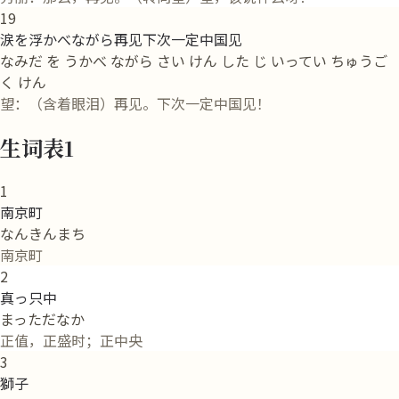
19
涙を浮かべながら再见下次一定中国见
なみだ を うかべ ながら さい けん した じ いってい ちゅうご
く けん
望：（含着眼泪）再见。下次一定中国见！
生词表1
1
南京町
なんきんまち
南京町
2
真っ只中
まっただなか
正值，正盛时；正中央
3
獅子