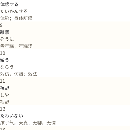
体感する
たいかんする
体验；身体所感
9
雑煮
ぞうに
煮年糕，年糕汤
10
倣う
ならう
效仿，仿照；效法
11
視野
しや
视野
12
たわいない
孩子气，天真；无聊，无谓
13