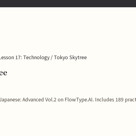
Lesson 17: Technology / Tokyo Skytree
ee
panese: Advanced Vol.2 on FlowType.AI. Includes 189 practic