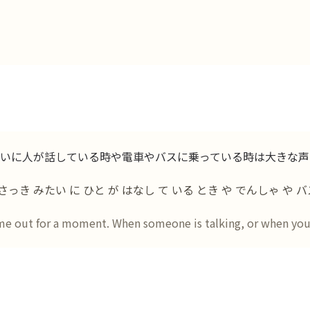
いに人が話している時や電車やバスに乗っている時は大きな声
さっき みたい に ひと が はなし て いる とき や でんしゃ や バ
me out for a moment. When someone is talking, or when you'r