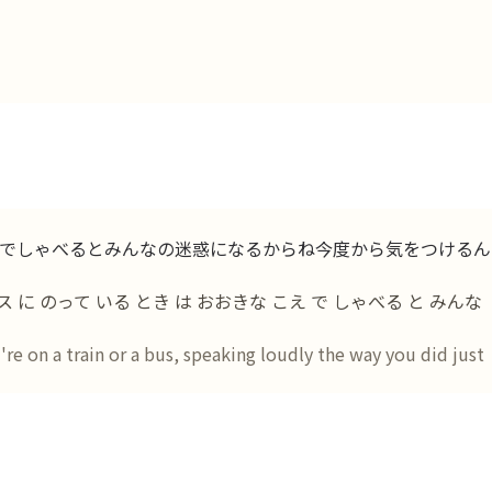
でしゃべるとみんなの迷惑になるからね今度から気をつけるん
ス に のって いる とき は おおきな こえ で しゃべる と みんな
e on a train or a bus, speaking loudly the way you did just