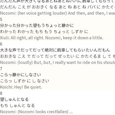
だんだん声が大きくなるあとねあとねパパに肩車してもらって
だんだん こえ が おおきく なる あと ね あと ね パパ に かたぐ
Nozomi: (her voice getting louder) And then, and then, I wan
5
分かった分かった望もうちょっと静かに
わかった わかった もち もう ちょっと しずか に
Xiuli: All right, all right. Nozomi, keep it down a little.
6
大きな声でだってだって絶対に肩車してもらいたいんだもん
おおきな こえ で だって だって ぜったい に かたぐるま し て 
Nozomi: (loudly) But, but, I really want to ride on his shoul
7
こらっ静かにしなさい
こらっ しずか に し なさい
Koichi: Hey! Be quiet.
8
望しゅんとなる
もち しゅんと なる
Nozomi: (Nozomi looks crestfallen) ...