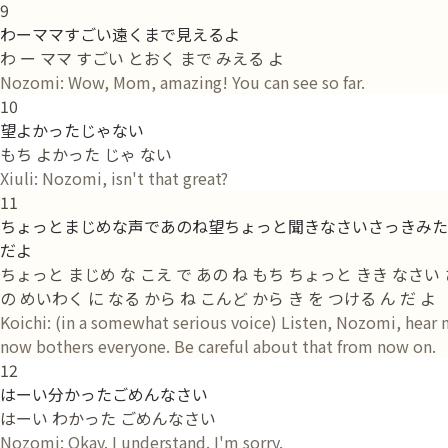
9
わーママすごい遠くまで見えるよ
わ ー ママ すごい とおく まで みえる よ
Nozomi: Wow, Mom, amazing! You can see so far.
10
望よかったじゃない
もち よかった じゃ ない
Xiuli: Nozomi, isn't that great?
11
ちょっとまじめな声であのね望ちょっと聞きなさいさっきみた
だよ
ちょっと まじめ な こえ で あの ね もち ちょっと きき なさい 
の めいわく に なる から ね こんど から き を つける ん だ よ
Koichi: (in a somewhat serious voice) Listen, Nozomi, hear 
now bothers everyone. Be careful about that from now on.
12
はーい分かったごめんなさい
はーい わかった ごめんなさい
Nozomi: Okay. I understand. I'm sorry.