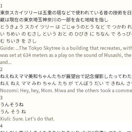
1
東京スカイツリーは五重の塔などで使われている昔の技術を日
蔵は現在の東京埼玉神奈川の一部を含む地域を指し
とうきょう スカイ ツリー は ごじゅうのとう など で つかわ れ 
い ちめい の むさし という おと の ひびき に ちなん で ろっ
む ちいき を さし
Guide: ...The Tokyo Skytree is a building that recreates, wi
was set at 634 meters as a play on the sound of Musashi, th
and...
2
ねえねえママ美和ちゃんたちが展望台で記念撮影したってわた
ねえ ねえ ママ みわ ちゃん たち が てんぼう だい で きねん さ
Nozomi: Hey, hey, Mom. Miwa and the others took a commem
3
うんそうね
うん そう ね
Xiuli: Sure. Let's do that.
4