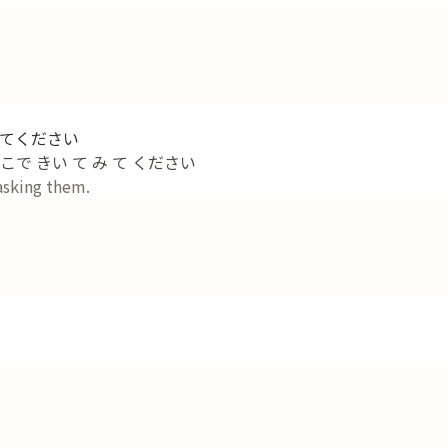
てください
こで きい て み て ください
 asking them.