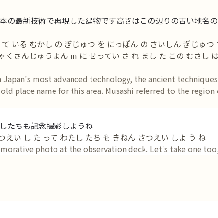
本の最新技術で再現した建物です高さはこの辺りの古い地名の武
て いる むかし の ぎじゅつ を にっぽん の さいしん ぎじゅつ で
ぴゃくさんじゅうよん m に せってい さ れ まし た この むさし 
th Japan's most advanced technology, the ancient techniques 
e old place name for this area. Musashi referred to the regi
したちも記念撮影しようね
つえい し た って わたし たち も きねん さつえい しよ う ね
orative photo at the observation deck. Let's take one too