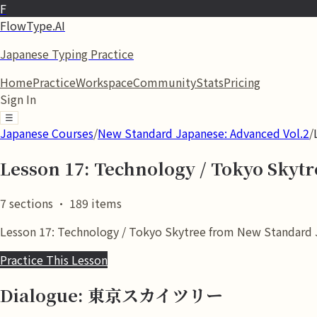
F
FlowType.AI
Japanese Typing Practice
Home
Practice
Workspace
Community
Stats
Pricing
Sign In
☰
Japanese Courses
/
New Standard Japanese: Advanced Vol.2
/
Lesson 17: Technology / Tokyo Skytr
7
sections
·
189
items
Lesson 17: Technology / Tokyo Skytree from New Standard Ja
Practice This Lesson
Dialogue: 東京スカイツリー