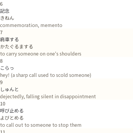
6
記念
きねん
commemoration, memento
7
肩車する
かたぐるまする
to carry someone on one's shoulders
8
こらっ
hey! (a sharp call used to scold someone)
9
しゅんと
dejectedly, falling silent in disappointment
10
呼び止める
よびとめる
to call out to someone to stop them
11