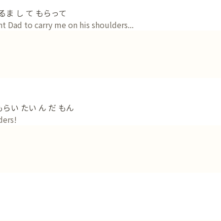
るま し て もらって
t Dad to carry me on his shoulders...
もらい たい ん だ もん
ders!