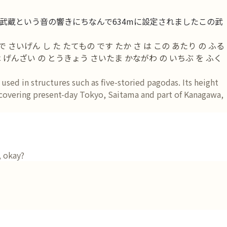
蔵という音の響きにちなんで634mに設定されましたこの武
 さいげん し た たてもの です たか さ は この あたり の ふる
は げんざい の とうきょう さいたま かながわ の いちぶ を ふく
used in structures such as five-storied pagodas. Its height
on covering present-day Tokyo, Saitama and part of Kanagawa,
, okay?