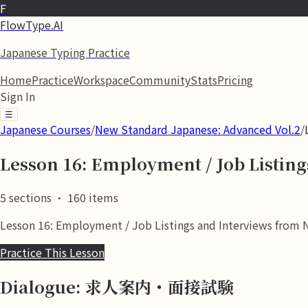
F
FlowType.AI
Japanese Typing Practice
Home
Practice
Workspace
Community
Stats
Pricing
Sign In
☰
Japanese Courses
/
New Standard Japanese: Advanced Vol.2
/
Lesson 16: Employment / Job Listing
5
sections
·
160
items
Lesson 16: Employment / Job Listings and Interviews from N
Practice This Lesson
Dialogue: 求人案内・面接試験