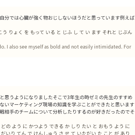
自分では心臓が強く物おじしないほうだと思っています例えば
う りょく を もって いる と じふ し て い ます それと じぶん
o. I also see myself as bold and not easily intimidated. For
と思うようになりましたそこで3年生の時ゼミの先生のすすめ
ないマーケティング現場の知識を学ぶことができたと思います
戦相手のチームについて分析したりするのが好きだったのでそ
どの よう に かつよう できる か しり たい と おもう よう に
だいり てん で けんしゅう さ せ て いただい た こと が あり