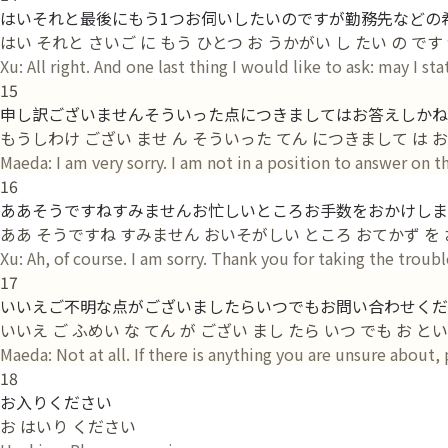
はいそれと最後にもう1つお伺いしたいのですが勤務先などの
はい それと さいご に もう ひとつ お うかがい し たい の です 
Xu: All right. And one last thing I would like to ask: may I s
15
申し訳ございませんそういった点につきましてはお答えしかね
もうしわけ ござい ませ ん そういった てん につきまして は お
Maeda: I am very sorry. I am not in a position to answer on t
16
ああそうですねすみませんお忙しいところお手数をおかけしま
ああ そうですね すみません おいそがしい ところ おてかず を 
Xu: Ah, of course. I am sorry. Thank you for taking the troub
17
いいえご不明な点がございましたらいつでもお問い合わせくだ
いいえ ご ふめい な てん が ござい まし たら いつ でも お 
Maeda: Not at all. If there is anything you are unsure about,
18
お入りください
お はいり ください