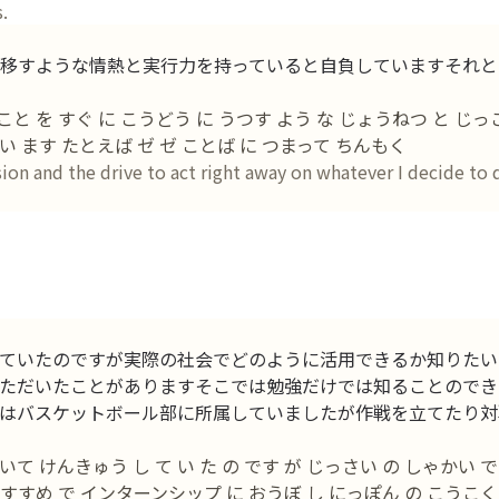
.
移すような情熱と実行力を持っていると自負していますそれと
こと を すぐ に こうどう に うつす よう な じょうねつ と じっこ
 い ます たとえば ゼ ゼ ことば に つまって ちんもく
ion and the drive to act right away on whatever I decide to d
ていたのですが実際の社会でどのように活用できるか知りたい
ただいたことがありますそこでは勉強だけでは知ることのでき
はバスケットボール部に所属していましたが作戦を立てたり対
 けんきゅう し て い た の です が じっさい の しゃかい で 
 すすめ で インターンシップ に おうぼ し にっぽん の こうこく 