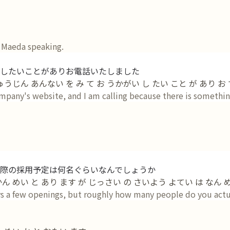
 Maeda speaking.
したいことがありお電話いたしました
うじん あんない を み て お うかがい し たい こと が あり お
mpany's website, and I am calling because there is something
際の採用予定は何名ぐらいなんでしょうか
 めい と あり ます が じっさい の さいよう よてい は なん め
ays a few openings, but roughly how many people do you actua
す