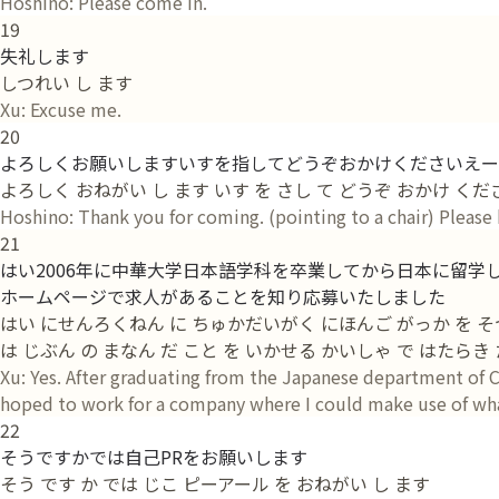
Hoshino: Please come in.
19
失礼します
しつれい し ます
Xu: Excuse me.
20
よろしくお願いしますいすを指してどうぞおかけくださいえー
よろしく おねがい し ます いす を さし て どうぞ おかけ くだ
Hoshino: Thank you for coming. (pointing to a chair) Please ha
21
はい2006年に中華大学日本語学科を卒業してから日本に留
ホームページで求人があることを知り応募いたしました
はい にせんろくねん に ちゅかだいがく にほんご がっか を そつ
は じぶん の まなん だ こと を いかせる かいしゃ で はたらき
Xu: Yes. After graduating from the Japanese department of C
hoped to work for a company where I could make use of what
22
そうですかでは自己PRをお願いします
そう です か では じこ ピーアール を おねがい し ます