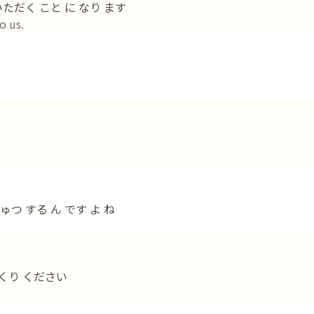
いただく こと に なり ます
o us.
ゅつ する ん です よ ね
おくり ください