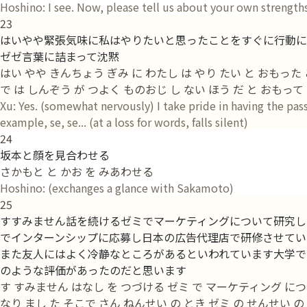
Hoshino: I see. Now, please tell us about your own strengths
23
はいやや緊張気味に私はやりたいと思ったことをすぐに行動に
ゼゼ言葉に詰まって沈黙
はい やや きんちょう ぎみ に わたし は やり たい と おもった 
で は しんぞう が つよく ものおじ し ない ほう だ と おもって
Xu: Yes. (somewhat nervously) I take pride in having the pass
example, se, se... (at a loss for words, falls silent)
24
坂本と顔を見合わせる
さかもと と かお を みあわせる
Hoshino: (exchanges a glance with Sakamoto)
25
すすみません話を続けるゼミでマーケティングについて研究し
でインターンシップに応募し日本の広告代理店で研修させてい
また友人にはよく冷静なところがあるといわれています大学で
のような評価があったのだと思います
す すみません はなし を つづける ゼミ で マーケティング について
なり まし た そこで さん ねんせい の とき ゼミ の せんせい の