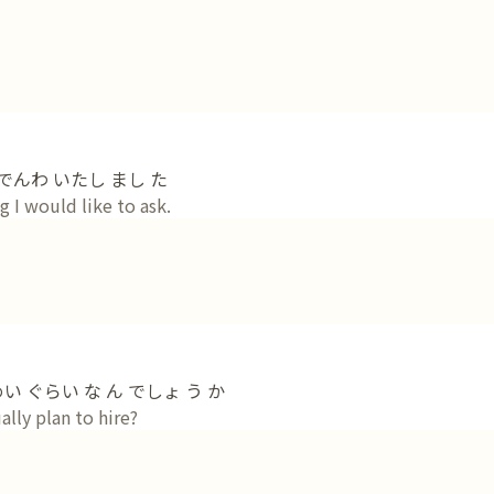
 でんわ いたし まし た
 I would like to ask.
い ぐらい な ん でしょ う か
lly plan to hire?