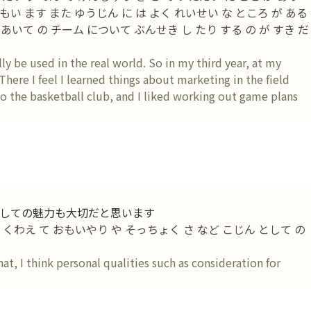
おもい ます また ゆうじん に は よく れいせい な ところ が ある
 あいて の チーム について ぶんせき し たり する の が すき だ
ly be used in the real world. So in my third year, at my
There I feel I learned things about marketing in the field
 to the basketball club, and I liked working out game plans
しての魅力も大切だと思います
 くわえ て おもいやり や そっちょく さ など こじん として の
at, I think personal qualities such as consideration for