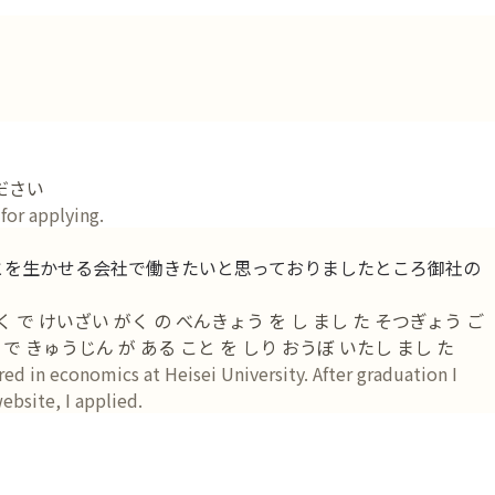
ください
 for applying.
とを生かせる会社で働きたいと思っておりましたところ御社の
で けいざい がく の べんきょう を し まし た そつぎょう ご
 で きゅうじん が ある こと を しり おうぼ いたし まし た
ed in economics at Heisei University. After graduation I
bsite, I applied.