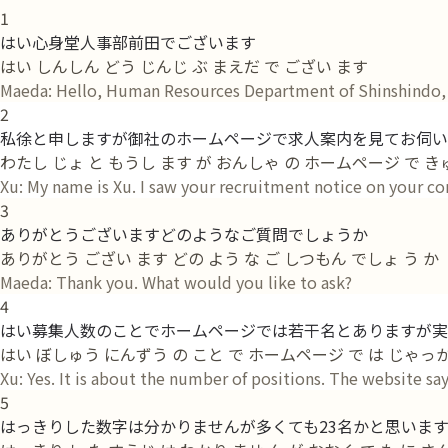
1
はい心身堂人事部前田でございます
はい しんしん どう じんじ ぶ まえだ で ござい ます
Maeda: Hello, Human Resources Department of Shinshindo,
2
私徐と申しますが御社のホームページで求人案内を見てお伺い
わたし じょ と もうし ます が おんしゃ の ホームページ で きゅ
Xu: My name is Xu. I saw your recruitment notice on your co
3
ありがとうございますどのようなご質問でしょうか
ありがとう ござい ます どの よう な ご しつもん でしょ う か
Maeda: Thank you. What would you like to ask?
4
はい募集人数のことでホームページでは若干名とありますが実
はい ぼしゅう にんずう の こと で ホームページ で は じゃっかん
Xu: Yes. It is about the number of positions. The website s
5
はっきりした数字は分かりませんが多くても23名かと思いま