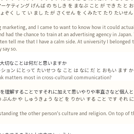
 マーケティング げんば の ちしき を まなぶ こと が でき た と 
しょぞく し て い まし た が さくせん を くみたて たり たいせん
ing marketing, and I came to want to know how it could actual
nd had the chance to train at an advertising agency in Japan. 
ten tell me that I have a calm side. At university I belonged
 say so.
大切なことは何だと思いますか
ション にとって たいせつ な こと は なに だ と おもい ます か
ink matters most in cross-cultural communication?
を理解することですそれに加えて思いやりや率直さなど個人と
 ぶんか や しゅうきょう など を りかい する こと です それ に
standing the other person's culture and religion. On top of th