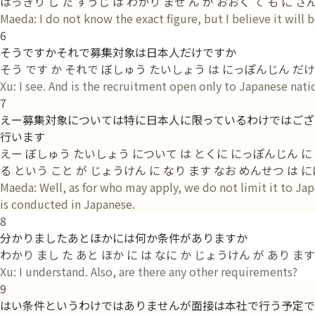
はっきり し た すうじ は わかり ませ ん が おおく て も に さ
Maeda: I do not know the exact figure, but I believe it will 
6
そうですかそれで募集対象は日本人だけですか
そう です か それで ぼしゅう たいしょう は にっぽんじん だけ
Xu: I see. And is the recruitment open only to Japanese nati
7
えー募集対象については特に日本人に限っているわけではござ
行います
えー ぼしゅう たいしょう について は とくに にっぽんじん に かぎ
る という こと が じょうけん に なり ます なお めんせつ は 
Maeda: Well, as for who may apply, we do not limit it to Jap
is conducted in Japanese.
8
分かりましたあとほかには何か条件がありますか
わかり まし た あと ほか に は なに か じょうけん が あり ます
Xu: I understand. Also, are there any other requirements?
9
はい条件というわけではありませんが面接は本社で行う予定で