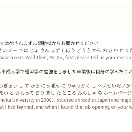
では徐さんまず志望動機からお聞かせください
さい えー では じょ さん まず しぼう どうき から お きか せ 
ve a seat. Well then, Mr. Xu, first please tell us your reason
学し平成大学で経済学の勉強をしました卒業後は自分の学んだこ
ぎょう し て から にっぽん に りゅうがく し へいせいだいがく 
 たい と おもって おり まし た ところ おんしゃ の ホームページ
huka University in 2006, I studied abroad in Japan and major
 I had learned, and when I found the job opening on your we