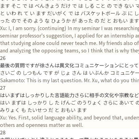
ます そこ で は べんきょう だけ で は しる こと の でき ない
と いわ れ て い ます だいがく で は バスケットボール ぶ に 
った ので その よう な ひょうか が あった の だ と おもい ます
Xu: I, I am sorry. (continuing) In my seminar I was research
seminar professor's suggestion, I applied for an internship a
that studying alone could never teach me. My friends also of
and analyzing the opposing teams, so I think that is why they
26
最後の質問ですが徐さんは異文化コミュニケーションにとって
さいご の しつもん です が じょ さん は いぶんか コミュニケー
Sakamoto: This is my last question. Mr. Xu, what do you th
27
はいまずはしっかりした言語能力さらに相手の文化や宗教など
はい まずは しっかり し た げんご のうりょく さらに あいて の
みりょく も たいせつ だ と おもい ます
Xu: Yes. First, solid language ability, and beyond that, under
others and openness matter as well.
28