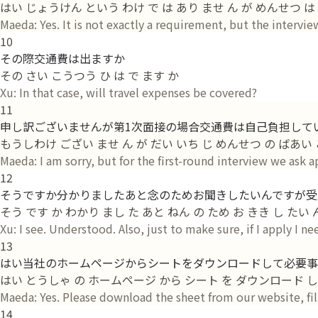
はい じょうけん という わけ で は あり ませ ん が めんせつ 
Maeda: Yes. It is not exactly a requirement, but the intervie
10
その際交通費は出ますか
その さい こうつう ひ は で ます か
Xu: In that case, will travel expenses be covered?
11
申し訳ございませんが第1次面接の場合交通費は自己負担して
もうしわけ ござい ませ ん が だい いち じ めんせつ の ばあい 
Maeda: I am sorry, but for the first-round interview we ask a
12
そうですか分かりましたあと念のためお聞きしたいんですが受
そう です か わかり まし た あと ねん の ため お きき し たい
Xu: I see. Understood. Also, just to make sure, if I apply I n
13
はい当社のホームページからシートをダウンロードして必要事
はい とうしゃ の ホームページ から シート を ダウンロード し
Maeda: Yes. Please download the sheet from our website, fill
14