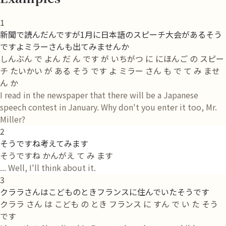
1
新聞で読んだんですが1月に日本語のスピーチ大会があるそう
ですよミラーさんも出てみませんか
しんぶん で よん だ ん です が いちがつ に にほんご の スピー
チ たいかい が ある そう です よ ミラー さん も で て み ませ
ん か
I read in the newspaper that there will be a Japanese
speech contest in January. Why don't you enter it too, Mr.
Miller?
2
そうですね考えてみます
そうですね かんがえ て み ます
... Well, I'll think about it.
3
クララさんはこどものときフランスに住んでいたそうです
クララ さん は こども の とき フランス に すん で い た そう
です