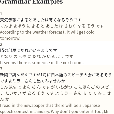
Grammar Examples
1
天気予報によるとあしたは寒くなるそうです
てんき よほう に よる と あした は さむく なる そう です
According to the weather forecast, it will get cold
tomorrow.
2
隣の部屋にだれかいるようです
となり の へや に だれ か いる よう です
It seems there is someone in the next room.
3
新聞で読んだんですが1月に日本語のスピーチ大会があるそう
ですよミラーさんも出てみませんか
しんぶん で よん だ ん です が いちがつ に にほんご の スピー
チ たいかい が ある そう です よ ミラー さん も で て み ませ
ん か
I read in the newspaper that there will be a Japanese
speech contest in January. Why don't you enter it too, Mr.