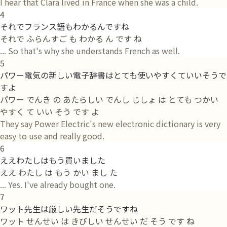
I hear that Clara lived in France when she was a child.
4
それでフランス語もわかるんですね
それで ふらんすご も わかる ん です ね
... So that's why she understands French as well.
5
パワー電気の新しい電子辞書はとても使いやすくていいそうで
すよ
パワー でんき の あたらしい でんし じしょ は とても つかい
やすく て いい そう です よ
They say Power Electric's new electronic dictionary is very
easy to use and really good.
6
ええわたしはもう買いました
ええ わたし は もう かい まし た
... Yes. I've already bought one.
7
ワット先生は厳しい先生だそうですね
ワット せんせい は きびしい せんせい だ そう です ね