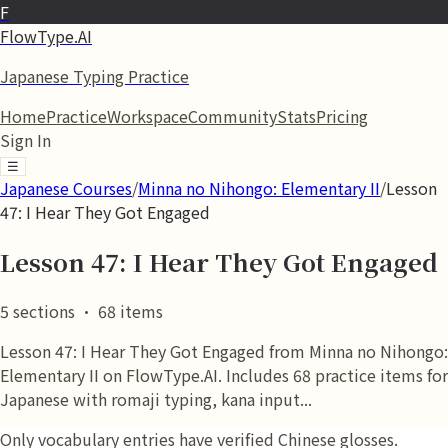
F
FlowType.AI
Japanese Typing Practice
Home
Practice
Workspace
Community
Stats
Pricing
Sign In
☰
Japanese Courses
/
Minna no Nihongo: Elementary II
/
Lesson
47: I Hear They Got Engaged
Lesson 47: I Hear They Got Engaged
5
sections
·
68
items
Lesson 47: I Hear They Got Engaged from Minna no Nihongo:
Elementary II on FlowType.AI. Includes 68 practice items for
Japanese with romaji typing, kana input...
Only vocabulary entries have verified Chinese glosses.