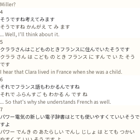
Miller?
4
そうですね考えてみます
そうですね かんがえ て み ます
... Well, I'll think about it.
5
クララさんはこどものときフランスに住んでいたそうです
クララ さん は こども の とき フランス に すん で い た そう
です
I hear that Clara lived in France when she was a child.
6
それでフランス語もわかるんですね
それで ふらんすご も わかる ん です ね
... So that's why she understands French as well.
7
パワー電気の新しい電子辞書はとても使いやすくていいそうで
すよ
パワー でんき の あたらしい でんし じしょ は とても つかい
やすく て いい そう です よ