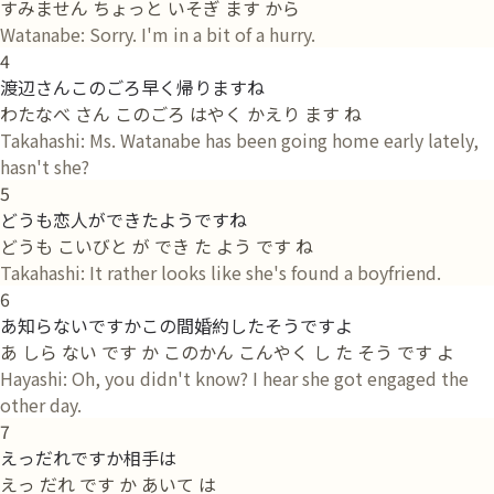
すみません ちょっと いそぎ ます から
Watanabe: Sorry. I'm in a bit of a hurry.
4
渡辺さんこのごろ早く帰りますね
わたなべ さん このごろ はやく かえり ます ね
Takahashi: Ms. Watanabe has been going home early lately,
hasn't she?
5
どうも恋人ができたようですね
どうも こいびと が でき た よう です ね
Takahashi: It rather looks like she's found a boyfriend.
6
あ知らないですかこの間婚約したそうですよ
あ しら ない です か このかん こんやく し た そう です よ
Hayashi: Oh, you didn't know? I hear she got engaged the
other day.
7
えっだれですか相手は
えっ だれ です か あいて は