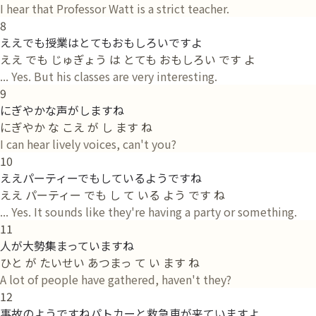
I hear that Professor Watt is a strict teacher.
8
ええでも授業はとてもおもしろいですよ
ええ でも じゅぎょう は とても おもしろい です よ
... Yes. But his classes are very interesting.
9
にぎやかな声がしますね
にぎやか な こえ が し ます ね
I can hear lively voices, can't you?
10
ええパーティーでもしているようですね
ええ パーティー でも し て いる よう です ね
... Yes. It sounds like they're having a party or something.
11
人が大勢集まっていますね
ひと が たいせい あつまっ て い ます ね
A lot of people have gathered, haven't they?
12
事故のようですねパトカーと救急車が来ていますよ