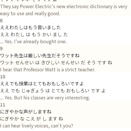
They say Power Electric's new electronic dictionary is very
easy to use and really good.
8
ええわたしはもう買いました
ええ わたし は もう かい まし た
... Yes. I've already bought one.
9
ワット先生は厳しい先生だそうですね
ワット せんせい は きびしい せんせい だ そう です ね
I hear that Professor Watt is a strict teacher.
10
ええでも授業はとてもおもしろいですよ
ええ でも じゅぎょう は とても おもしろい です よ
... Yes. But his classes are very interesting.
11
にぎやかな声がしますね
にぎやか な こえ が し ます ね
I can hear lively voices, can't you?