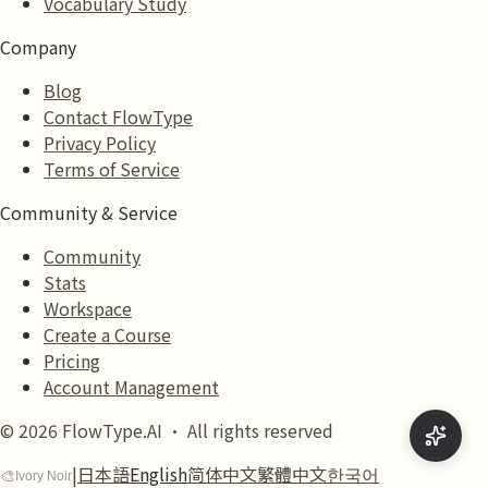
Vocabulary Study
Company
Blog
Contact FlowType
Privacy Policy
Terms of Service
Community & Service
Community
Stats
Workspace
Create a Course
Pricing
Account Management
© 2026 FlowType.AI · All rights reserved
|
日本語
English
简体中文
繁體中文
한국어
🎨
Ivory Noir