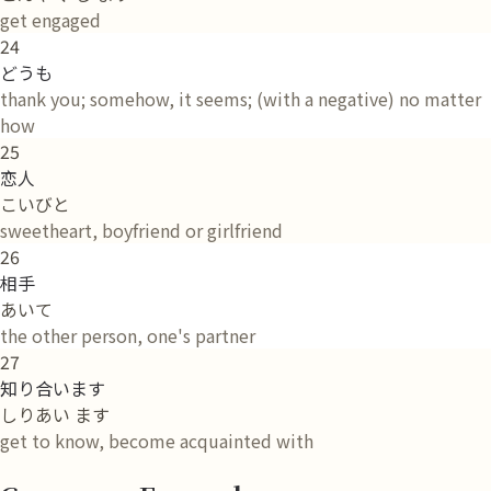
get engaged
24
どうも
thank you; somehow, it seems; (with a negative) no matter
how
25
恋人
こいびと
sweetheart, boyfriend or girlfriend
26
相手
あいて
the other person, one's partner
27
知り合います
しりあい ます
get to know, become acquainted with