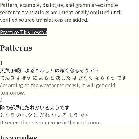
Pattern, example, dialogue, and grammar-example
sentence translations are intentionally omitted until
verified source translations are added.
Practice This Lesson
Patterns
1
天気予報によるとあしたは寒くなるそうです
てんき よほう に よる と あした は さむく なる そう です
According to the weather forecast, it will get cold
tomorrow.
2
隣の部屋にだれかいるようです
となり の へや に だれ か いる よう です
It seems there is someone in the next room.
Examples