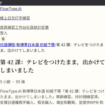
F
FlowType.AI
線上日文打字練習
首頁
練習
工作台
社區
統計
定價
登入
☰
日語課程
/
新標準日本語 初級下冊
/
第 42 課：テレビをつけたま
ま，出かけてしまいました
第 42 課：テレビをつけたまま，出かけて
しまいました
5
小節
·
95
條
FlowType.AI 新標準日本語 初級下冊「第 42 課：テレビをつけ
たまま，出かけてしまいました」章節練習。共95個練習項，
支援日語羅馬字輸入、假名輸入、填空和聽寫，並提供WPM 和