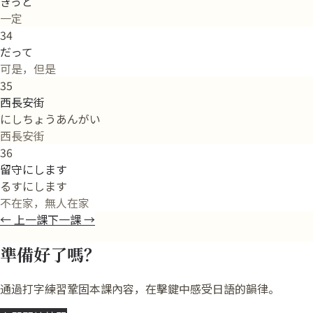
きっと
一定
34
だって
可是，但是
35
西長安街
にしちょうあんがい
西長安街
36
留守にします
るすにします
不在家，無人在家
←
上一課
下一課
→
準備好了嗎？
通過打字練習鞏固本課內容，在擊鍵中感受日語的韻律。