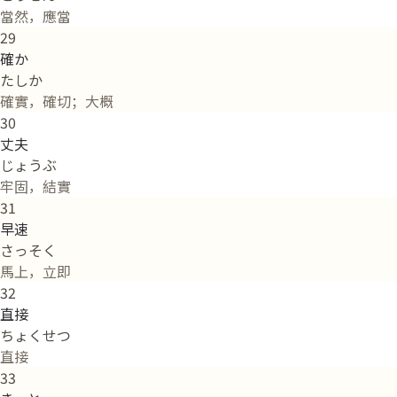
當然，應當
29
確か
たしか
確實，確切；大概
30
丈夫
じょうぶ
牢固，結實
31
早速
さっそく
馬上，立即
32
直接
ちょくせつ
直接
33