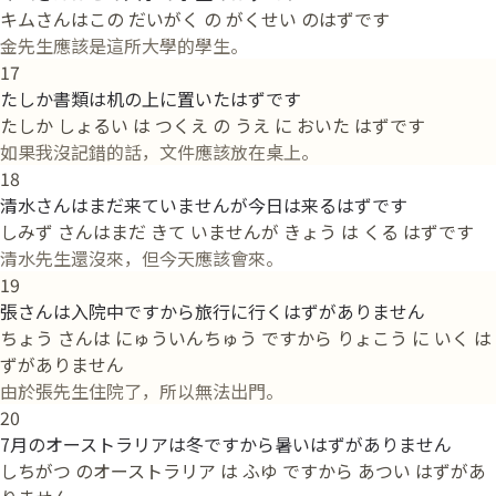
キムさんはこの だいがく の がくせい のはずです
金先生應該是這所大學的學生。
17
たしか書類は机の上に置いたはずです
たしか しょるい は つくえ の うえ に おいた はずです
如果我沒記錯的話，文件應該放在桌上。
18
清水さんはまだ来ていませんが今日は来るはずです
しみず さんはまだ きて いませんが きょう は くる はずです
清水先生還沒來，但今天應該會來。
19
張さんは入院中ですから旅行に行くはずがありません
ちょう さんは にゅういんちゅう ですから りょこう に いく は
ずがありません
由於張先生住院了，所以無法出門。
20
7月のオーストラリアは冬ですから暑いはずがありません
しちがつ のオーストラリア は ふゆ ですから あつい はずがあ