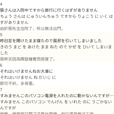
4
張さんは入院中ですから旅行に行くはずがありません
ちょう さんは にゅういんちゅう ですから りょこう に いく は
ずがありません
由於張先生住院了，所以無法出門。
5
昨日窓を開けたまま寝たので風邪を引いてしまいました
きのう まど を あけた まま ねた ので かぜ を ひいて しまいま
した
我昨天因為開窗睡覺而感冒了。
6
それはいけませんねお大事に
それはいけません ね だいじ に
那可不好。多保重。
7
すみませんこのパソコン電源を入れたのに動かないんですが…
すみません このパソコン でんげん を いれた のに うごかない
んですが
抱歉，儘管我打開了這臺計算機，但它還是無法工作...