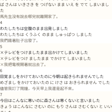
ば さんは いきさき を つげない まま いえ を でて しまいまし
た
馬先生沒有說去哪兒就離開家了。
4
わたしたちは空腹のまま出発しました
わたしたちは くうふく のまま しゅっぱつ しました
我們餓著肚子出發了。
5
×テレビをつけましたまま出かけてしまいました
×テレビをつけ ましたまま でかけて しまいました
×我把電視開著就出去了。
6
目覚ましをかけておいたのに今朝は起きられませんでした
めざまし をかけておいたの に けさ は おきられません でした
儘管我訂了鬧鐘，今天早上我還是起不來。
7
今日はこんなに寒いのに森さんは寒くないと言いました
きょう はこんなに さむい のに もり さんは さむくない と いい