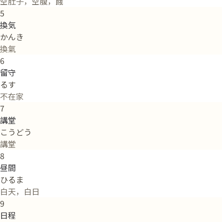
空肚子，空腹，餓
5
換気
かんき
換氣
6
留守
るす
不在家
7
講堂
こうどう
講堂
8
昼間
ひるま
白天，白日
9
日程