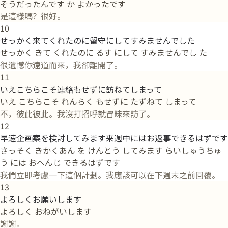
そうだったんです か よかったです
是這樣嗎？很好。
10
せっかく来てくれたのに留守にしてすみませんでした
せっかく きて くれたのに るす にして すみませんでし た
很遺憾你遠道而來，我卻離開了。
11
いえこちらこそ連絡もせずに訪ねてしまって
いえ こちらこそ れんらく もせずに たずねて しまって
不，彼此彼此。我沒打招呼就冒昧來訪了。
12
早速企画案を検討してみます来週中にはお返事できるはずです
さっそく きかくあん を けんとう してみます らいしゅうちゅ
う には おへんじ できるはずです
我們立即考慮一下這個計劃。我應該可以在下週末之前回覆。
13
よろしくお願いします
よろしく おねがいします
謝謝。