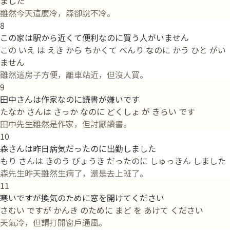
ました
雖然今天這麼冷，森卻說不冷。
8
この家は駅から近くて便利なのに買う人がいません
この いえ は えき から ちかくて べんり なのに かう ひと がい
ません
雖然這房子方便，離車站近，但沒人買。
9
田中さんは作家なのに読書が嫌いです
たなか さんは さっか なのに どくしょ が きらい です
田中先生雖然是作家，但討厭讀書。
10
森さんは昨日病気だったのに出勤しました
もり さんは きのう びょうき だったのに しゅっきん しました
森先生昨天雖然生病了，還是去上班了。
11
寒いですが換気のために窓を開けてください
さむい ですが かんき のために まど を あけて ください
天氣冷，但請打開窗戶通風。