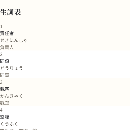
生詞表
1
責任者
せきにんしゃ
負責人
2
同僚
どうりょう
同事
3
観客
かんきゃく
觀眾
4
空腹
くうふく