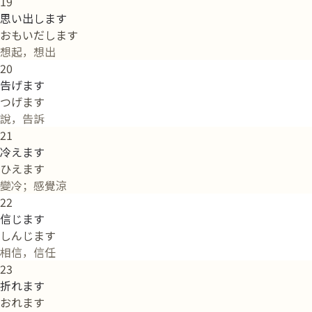
19
思い出します
おもいだします
想起，想出
20
告げます
つげます
說，告訴
21
冷えます
ひえます
變冷；感覺涼
22
信じます
しんじます
相信，信任
23
折れます
おれます