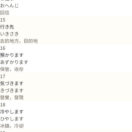
おへんじ
回信
15
行き先
いきさき
去的地方，目的地
16
預かります
あずかります
保管，收存
17
気づきます
きづきます
發覺，發現
18
冷やします
ひやします
冰鎮，冷卻