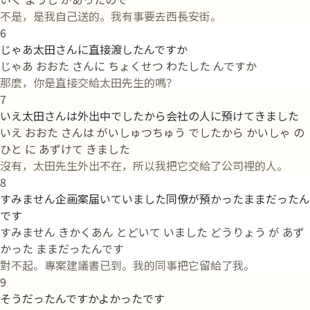
不是，是我自己送的。我有事要去西長安街。
6
じゃあ太田さんに直接渡したんですか
じゃあ おおた さんに ちょくせつ わたした んですか
那麼，你是直接交給太田先生的嗎？
7
いえ太田さんは外出中でしたから会社の人に預けてきました
いえ おおた さんは がいしゅつちゅう でしたから かいしゃ の
ひと に あずけて きました
沒有，太田先生外出不在，所以我把它交給了公司裡的人。
8
すみません企画案届いていました同僚が預かったままだったん
です
すみません きかくあん とどいて いました どうりょう が あず
かった ままだったんです
對不起。專案建議書已到。我的同事把它留給了我。
9
そうだったんですかよかったです