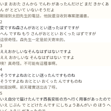
いま おおた さんから でんわ があったんだけど まだ きかくあ
ん が とどいて いないそうだよ
剛接到太田先生的電話，他說還沒收到專案建議書。
2
変ですね森さんがおととい送ったはずですが
へん ですね もり さんがおととい おくった はずですが
這很奇怪。森先生一定是前天寄來的。
3
ええおかしいなそんなはずはないですよ
ええ おかしいな そんなはずはない ですよ
咦？真奇怪。不可能有這種事啊。
4
そうですよねおととい送ったんですものね
そうですよね おととい おくった んですものね
就是說啊。前天確實送出去了呀。
5
いえ自分で届けたんです西長安街の方へ行く用事があったので
いえ じぶん で とどけた んです にしちょうあんがい の ほう へ
いく ようじ があったので