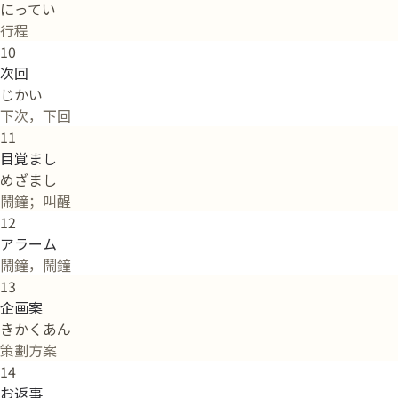
にってい
行程
10
次回
じかい
下次，下回
11
目覚まし
めざまし
鬧鐘；叫醒
12
アラーム
鬧鐘，鬧鐘
13
企画案
きかくあん
策劃方案
14
お返事