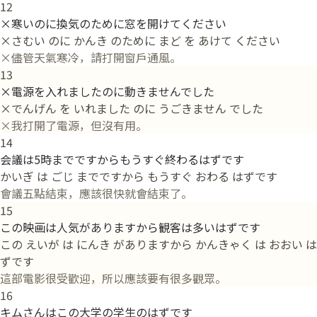
12
×寒いのに換気のために窓を開けてください
×さむい のに かんき のために まど を あけて ください
×儘管天氣寒冷，請打開窗戶通風。
13
×電源を入れましたのに動きませんでした
×でんげん を いれました のに うごきません でした
×我打開了電源，但沒有用。
14
会議は5時までですからもうすぐ終わるはずです
かいぎ は ごじ までですから もうすぐ おわる はずです
會議五點結束，應該很快就會結束了。
15
この映画は人気がありますから観客は多いはずです
この えいが は にんき がありますから かんきゃく は おおい は
ずです
這部電影很受歡迎，所以應該要有很多觀眾。
16
キムさんはこの大学の学生のはずです