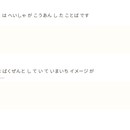
 は へいしゃ が こうあん し た ことば です
 ばくぜんと し て い て いまいち イメージ が
…