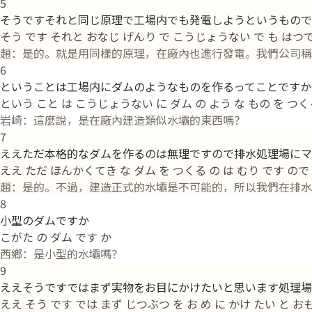
5
そうですそれと同じ原理で工場内でも発電しようというもので
そう です それと おなじ げんり で こうじょうない で も はつで
趙：是的。就是用同樣的原理，在廠內也進行發電。我們公司稱
6
ということは工場内にダムのようなものを作るってことですか
という こと は こうじょうない に ダム の よう な もの を つく
岩崎：這麼說，是在廠內建造類似水壩的東西嗎？
7
ええただ本格的なダムを作るのは無理ですので排水処理場にマ
ええ ただ ほんかくてき な ダム を つくる の は むり です の
趙：是的。不過，建造正式的水壩是不可能的，所以我們在排水
8
小型のダムですか
こがた の ダム です か
西鄉：是小型的水壩嗎？
9
ええそうですではまず実物をお目にかけたいと思います処理場
ええ そう です では まず じつぶつ を お め に かけ たい と 