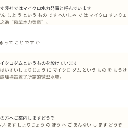
す弊社ではマイクロ水力発電と呼んでいます
ん しよ う という もの です へいしゃ で は マイクロ すいりょ
之為“微型水力發電”。
る って こと です か
イクロダムというものを設けています
で はいすいしょりじょう に マイクロ ダム という もの を もうけ 
處理場設置了所謂的微型水壩。
の方へご案内しますどうぞ
おもい ます しょりじょう の ほう へ ご あんない し ます どうぞ