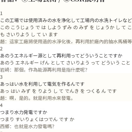
1
この工場では使用済みの水を浄化して工場内の水洗トイレなど
この こうじょう で は しよう ずみ の みず を じょうか し て 
も さいりよう し て い ます
趙：這家工廠將使用過的水淨化後，再利用於廠內的抽水馬桶等
2
あのうエネルギー源として再利用ってどういうことですか
あのう エネルギー げん として さいりよう って どういう こと 
岩崎：那個，作為能源再利用是指什麼呢？
3
あっはい水を利用して電気を作るんです
あっ はい みず を りよう し て でんき を つくる ん です
趙：啊，是的。就是利用水來發電。
4
つまり水力発電ですか
つまり すいりょくはつでん です か
西鄉：也就是水力發電嗎？