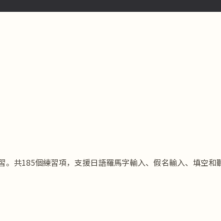
SR」章節練習。共185個練習項，支援日語羅馬字輸入、假名輸入、填