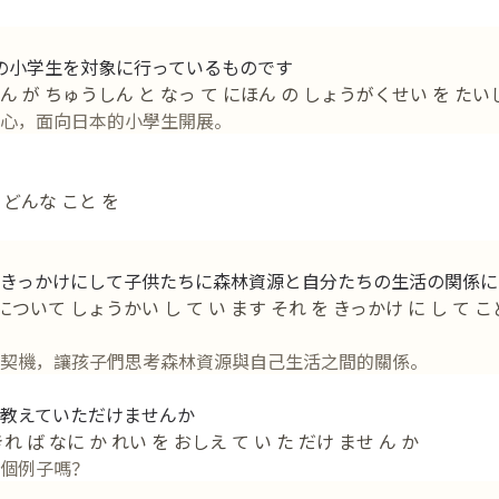
の小学生を対象に行っているものです
 が ちゅうしん と なっ て にほん の しょうがくせい を たいし
心，面向日本的小學生開展。
 どんな こと を
きっかけにして子供たちに森林資源と自分たちの生活の関係に
いて しょうかい し て い ます それ を きっかけ に し て こ
契機，讓孩子們思考森林資源與自己生活之間的關係。
教えていただけませんか
 ば なに か れい を おしえ て い た だけ ませ ん か
個例子嗎？