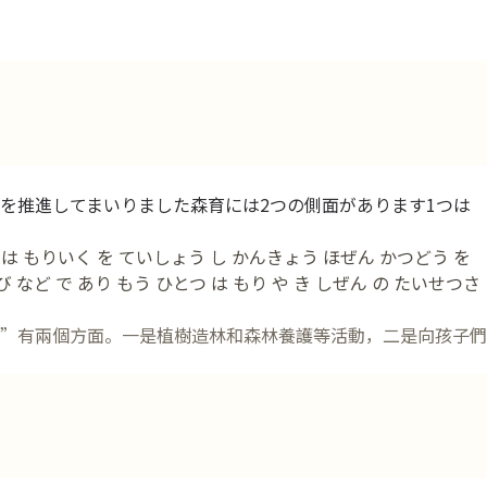
を推進してまいりました森育には2つの側面があります1つは
 は もりいく を ていしょう し かんきょう ほぜん かつどう を
 など で あり もう ひとつ は もり や き しぜん の たいせつさ
”有兩個方面。一是植樹造林和森林養護等活動，二是向孩子們