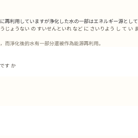
に再利用していますが浄化した水の一部はエネルギー源として
こうじょうない の すいせんといれ など に さいりよう し て い ま
，而淨化後的水有一部分還被作為能源再利用。
です か