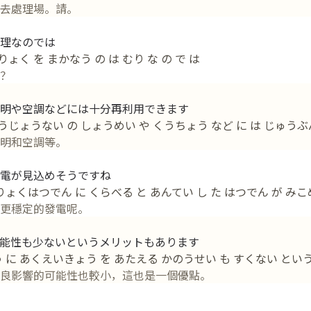
去處理場。請。
理なのでは
ょく を まかなう の は むり な の で は
？
明や空調などには十分再利用できます
 こうじょうない の しょうめい や くうちょう など に は じゅう
明和空調等。
電が見込めそうですね
くはつでん に くらべる と あんてい し た はつでん が みこめ
更穩定的發電呢。
能性も少ないというメリットもあります
う に あくえいきょう を あたえる かのうせい も すくない という
良影響的可能性也較小，這也是一個優點。