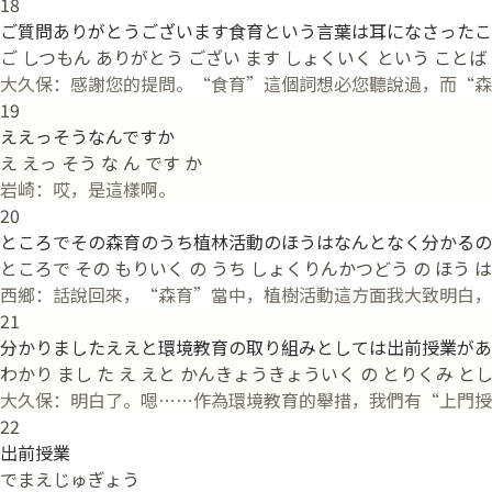
18
ご質問ありがとうございます食育という言葉は耳になさったこ
ご しつもん ありがとう ござい ます しょくいく という ことば は 
大久保：感謝您的提問。“食育”這個詞想必您聽說過，而“森
19
ええっそうなんですか
え えっ そう な ん です か
岩崎：哎，是這樣啊。
20
ところでその森育のうち植林活動のほうはなんとなく分かる
ところで その もりいく の うち しょくりんかつどう の ほう は
西鄉：話說回來，“森育”當中，植樹活動這方面我大致明白，
21
分かりましたええと環境教育の取り組みとしては出前授業があ
わかり まし た え えと かんきょうきょういく の とりくみ とし
大久保：明白了。嗯……作為環境教育的舉措，我們有“上門授
22
出前授業
でまえじゅぎょう