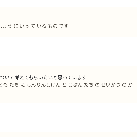
ょう に いっ て いる もの です
ついて考えてもらいたいと思っています
ども たち に しんりんしげん と じぶん たち の せいかつ の か