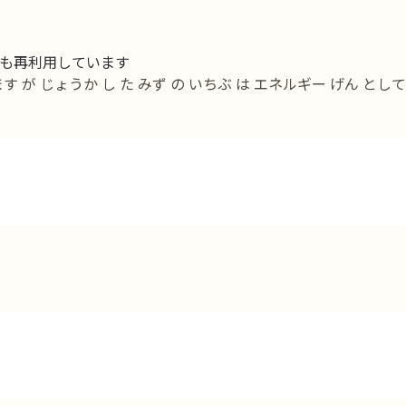
も再利用しています
す が じょうか し た みず の いちぶ は エネルギー げん として