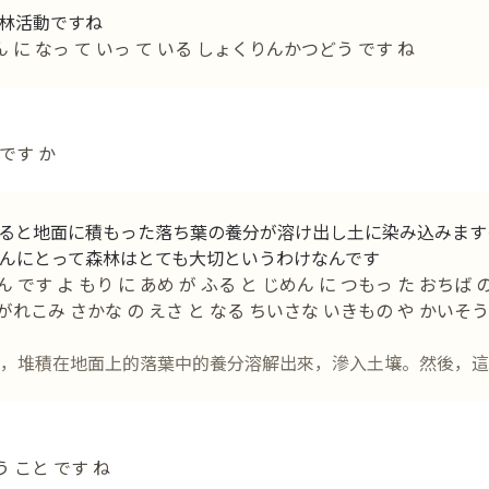
林活動ですね
ん に なっ て いっ て いる しょくりんかつどう です ね
です か
ると地面に積もった落ち葉の養分が溶け出し土に染み込みます
んにとって森林はとても大切というわけなんです
 です よ もり に あめ が ふる と じめん に つもっ た おちば 
ながれこみ さかな の えさ と なる ちいさな いきもの や かいそ
，堆積在地面上的落葉中的養分溶解出來，滲入土壤。然後，這
 こと です ね