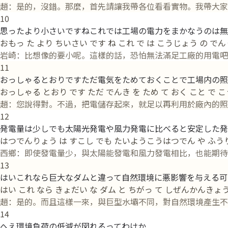
趙：是的，沒錯。那麼，首先請讓我帶各位看看實物。我帶大家
10
思ったより小さいですねこれでは工場の電力をまかなうのは無
おもっ た より ちいさい です ね これ で は こうじょう の でんり
岩崎：比想像的要小呢。這樣的話，恐怕無法滿足工廠的用電吧
11
おっしゃるとおりですただ電気をためておくことで工場内の照
おっしゃる とおり です ただ でんき を ため て おく こと で
趙：您說得對。不過，把電儲存起來，就足以再利用於廠內的照
12
発電量は少しでも太陽光発電や風力発電に比べると安定した発
はつでんりょう は すこし でも たいようこうはつでん や ふうりょ
西鄉：即使發電量少，與太陽能發電和風力發電相比，也能期待
13
はいこれなら巨大なダムと違って自然環境に悪影響を与える可
はい これ なら きょだい な ダム と ちがっ て しぜんかんきょ
趙：是的。而且這樣一來，與巨型水壩不同，對自然環境產生不
14
へえ環境負荷の低減が図れるってわけか