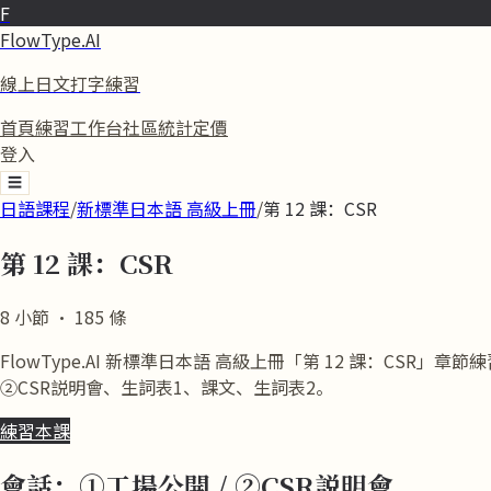
F
FlowType.AI
線上日文打字練習
首頁
練習
工作台
社區
統計
定價
登入
☰
日語課程
/
新標準日本語 高級上冊
/
第 12 課：CSR
第 12 課：CSR
8
小節
·
185
條
FlowType.AI 新標準日本語 高級上冊「第 12 課：C
②CSR説明會、生詞表1、課文、生詞表2。
練習本課
會話：①工場公開 / ②CSR説明會