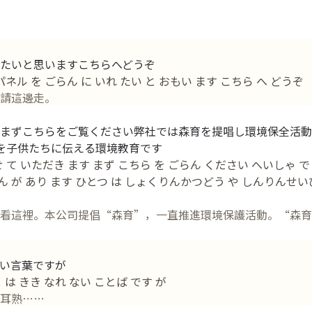
たいと思いますこちらへどうぞ
ル を ごらん に いれ たい と おもい ます こちら へ どうぞ
請這邊走。
まずこちらをご覧ください弊社では森育を提唱し環境保全活動
を子供たちに伝える環境教育です
 て いただき ます まず こちら を ごらん ください へいしゃ で
めん が あり ます ひとつ は しょくりんかつどう や しんりんせいび
看這裡。本公司提倡“森育”，一直推進環境保護活動。“森育
い言葉ですが
 は きき なれ ない ことば です が
耳熟……