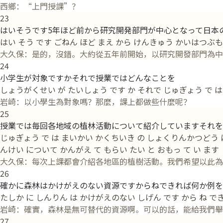
西鄉：“上門授課”？
23
はいそうです5年ほど前から研究開発部門が中心となって日本
はい そう です ごねん ほど まえ から けんきゅう かいはつぶもん
大久保：是的，沒錯。大約從五年前開始，以研究開發部門為中
24
小学生が対象ですかそれで授業ではどんなことを
しょうがくせい が たいしょう です か それで じゅぎょう で は
岩崎：以小學生為對象嗎？那麼，課上都做些什麼呢？
25
授業では毎回各地域の植林活動について紹介していますそれを
じゅぎょう で は まいかい かくちいき の しょくりんかつどう につ
んけい について かんがえ て もらい たい と おもっ て い ます
大久保：每次上課都會介紹各地區的植樹活動。我們希望以此為
26
確かに森林はかけがえのない資源ですからねできれば何か例を
たしか に しんりん は かけがえのない しげん です から ね できれ
岩崎：確實，森林是無可替代的資源啊。可以的話，能給我們舉
27