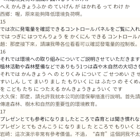
へえ かんきょうふか の ていげん が はかれる って わけ か
西鄉：喔，原來能夠降低環境負荷啊。
15
では次に発電量を確認できるコントロールパネルをご覧に入れ
では つぎに はつでんりょう を かくにん できる コントロールパネ
趙：那麼接下來，請讓我帶各位看看可以確認發電量的控制板。
16
それでは環境への取り組みについてご説明させていただきます
植林活動や森林整備などでありもう1つは森や木自然の大切さ
それでは かんきょう へ の とりくみ について ご せつめい さ せ
すいしん し て まいり まし た もりいく に は ふたつ の そく
を こども たち に つたえる かんきょうきょういく です
大久保：那麼，請允許我就本公司的環保舉措進行說明。首先請
傳達森林、樹木和自然的重要性的環境教育。
17
プレゼンとても参考になりましたところで森育とは聞き慣れな
プレゼン とても さんこう に なり まし た ところで もりいく と
岩崎：這次演示非常有參考價值。不過，“森育”這個詞我不太