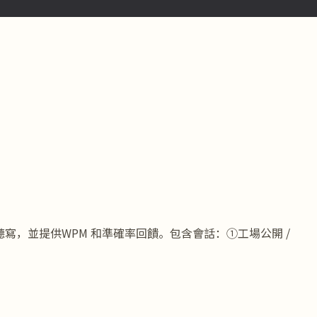
空和聽寫，並提供WPM 和準確率回饋。包含會話：①工場公開 /