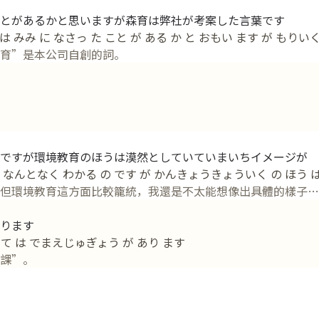
とがあるかと思いますが森育は弊社が考案した言葉です
みみ に なさっ た こと が ある か と おもい ます が もりいく
育”是本公司自創的詞。
のですが環境教育のほうは漠然としていていまいちイメージが
 なんとなく わかる の です が かんきょうきょういく の ほう は
但環境教育這方面比較籠統，我還是不太能想像出具體的樣子…
ります
て は でまえじゅぎょう が あり ます
課”。