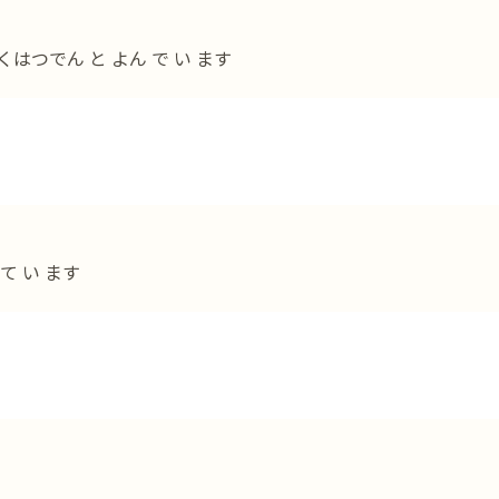
くはつでん と よん で い ます
て い ます