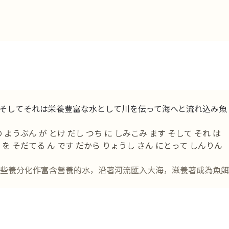
そしてそれは栄養豊富な水として川を伝って海へと流れ込み魚
の ようぶん が とけ だし つち に しみこみ ます そして それ は
う を そだてる ん です だから りょうし さん にとって しんりん
些養分化作富含營養的水，沿著河流匯入大海，滋養著成為魚餌