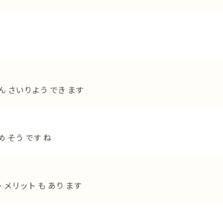
ぶん さいりよう でき ます
 そう です ね
 メリット も あり ます