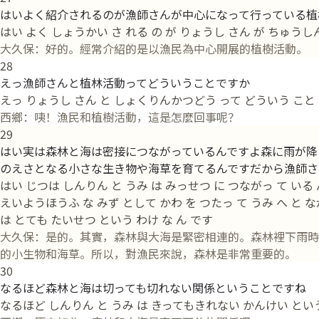
はいよく紹介されるのが漁師さんが中心になって行っている植
はい よく しょうかい さ れる の が りょうし さん が ちゅうし
大久保：好的。經常介紹的是以漁民為中心開展的植樹活動。
28
えっ漁師さんと植林活動ってどういうことですか
えっ りょうし さん と しょくりんかつどう って どういう こと 
西鄉：咦！漁民和植樹活動，這是怎麼回事呢？
29
はい実は森林と海は密接につながっているんですよ森に雨が降
のえさとなる小さな生き物や海草を育てるんですだから漁師さ
はい じつは しんりん と うみ は みっせつ に つながっ て いる ん
えいようほうふ な みず として かわ を つたっ て うみ へ と 
は とても たいせつ という わけ な ん です
大久保：是的。其實，森林與大海是緊密相連的。森林裡下雨時
的小生物和海草。所以，對漁民來說，森林是非常重要的。
30
なるほど森林と海は切っても切れない関係ということですね
なるほど しんりん と うみ は きってもきれない かんけい という