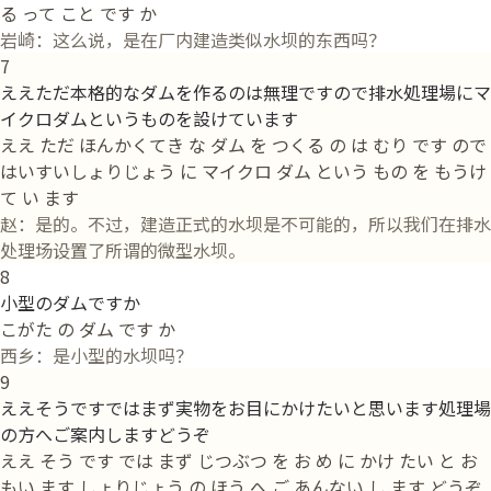
る って こと です か
岩崎：这么说，是在厂内建造类似水坝的东西吗？
7
ええただ本格的なダムを作るのは無理ですので排水処理場にマ
イクロダムというものを設けています
ええ ただ ほんかくてき な ダム を つくる の は むり です ので
はいすいしょりじょう に マイクロ ダム という もの を もうけ
て い ます
赵：是的。不过，建造正式的水坝是不可能的，所以我们在排水
处理场设置了所谓的微型水坝。
8
小型のダムですか
こがた の ダム です か
西乡：是小型的水坝吗？
9
ええそうですではまず実物をお目にかけたいと思います処理場
の方へご案内しますどうぞ
ええ そう です では まず じつぶつ を お め に かけ たい と お
もい ます しょりじょう の ほう へ ご あんない し ます どうぞ