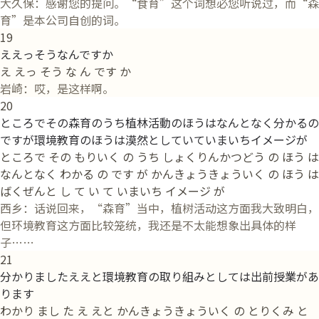
大久保：感谢您的提问。“食育”这个词想必您听说过，而“森
育”是本公司自创的词。
19
ええっそうなんですか
え えっ そう な ん です か
岩崎：哎，是这样啊。
20
ところでその森育のうち植林活動のほうはなんとなく分かるの
ですが環境教育のほうは漠然としていていまいちイメージが
ところで その もりいく の うち しょくりんかつどう の ほう は
なんとなく わかる の です が かんきょうきょういく の ほう は
ばくぜんと し て い て いまいち イメージ が
西乡：话说回来，“森育”当中，植树活动这方面我大致明白，
但环境教育这方面比较笼统，我还是不太能想象出具体的样
子……
21
分かりましたええと環境教育の取り組みとしては出前授業があ
ります
わかり まし た え えと かんきょうきょういく の とりくみ と