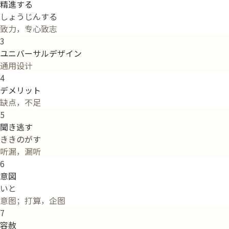
精進する
しょうじんする
致力，专心致志
3
ユニバーサルデザイン
通用设计
4
デメリット
缺点，不足
5
聞き逃す
ききのがす
听漏，漏听
6
意図
いと
意图；打算，企图
7
容赦