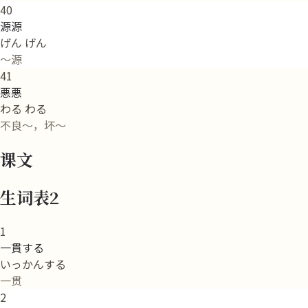
40
源源
げん げん
～源
41
悪悪
わる わる
不良～，坏～
课文
生词表2
1
一貫する
いっかんする
一贯
2