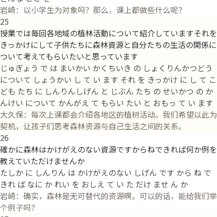
岩崎：以小学生为对象吗？那么，课上都做些什么呢？
25
授業では毎回各地域の植林活動について紹介していますそれを
きっかけにして子供たちに森林資源と自分たちの生活の関係に
ついて考えてもらいたいと思っています
じゅぎょう で は まいかい かくちいき の しょくりんかつどう
について しょうかい し て い ます それ を きっかけ に し て こ
ども たち に しんりんしげん と じぶん たち の せいかつ の か
んけい について かんがえ て もらい たい と おもっ て い ます
大久保：每次上课都会介绍各地区的植树活动。我们希望以此为
契机，让孩子们思考森林资源与自己生活之间的关系。
26
確かに森林はかけがえのない資源ですからねできれば何か例を
教えていただけませんか
たしか に しんりん は かけがえのない しげん です から ね で
きれ ば なに か れい を おしえ て い た だけ ませ ん か
岩崎：确实，森林是无可替代的资源啊。可以的话，能给我们举
个例子吗？