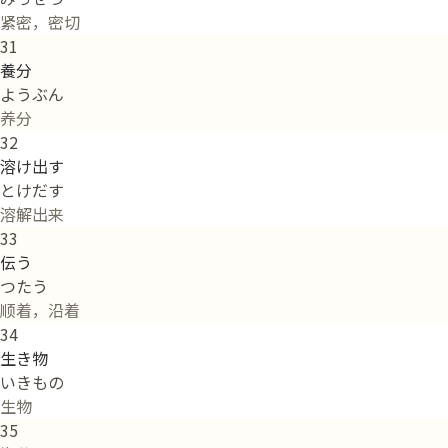
紧密，密切
31
養分
ようぶん
养分
32
溶け出す
とけだす
溶解出来
33
伝う
つたう
顺着，沿着
34
生き物
いきもの
生物
35