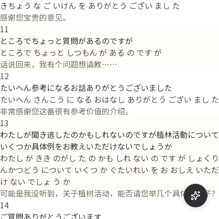
きちょう な ご いけん を ありがとう ござい まし た
感谢您宝贵的意见。
11
ところでちょっと質問があるのですが
ところで ちょっと しつもん が ある の です が
话说回来，我有个问题想请教……
12
たいへん参考になるお話ありがとうございました
たいへん さんこう に なる おはなし ありがとう ござい まし た
非常感谢您这番很有参考价值的介绍。
13
わたしが聞き逃したのかもしれないのですが植林活動について
いくつか具体例をお教えいただけないでしょうか
わたし が きき のがし た の かも しれ ない の です が しょくり
んかつどう について いくつ か ぐたいれい を お おしえ いただ
け ない でしょ う か
可能是我没听到，关于植树活动，能否请您举几个具体的例子？
14
ご質問ありがとうございます