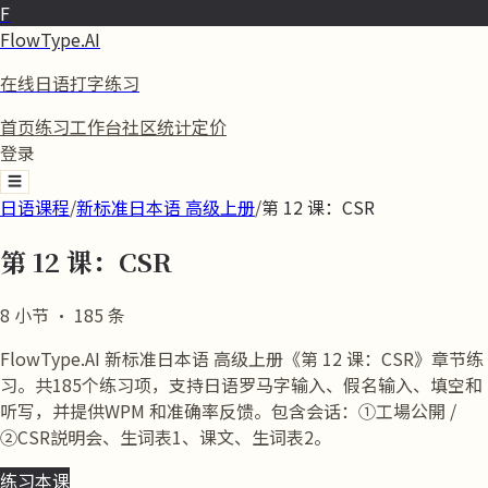
F
FlowType.AI
在线日语打字练习
首页
练习
工作台
社区
统计
定价
登录
☰
日语课程
/
新标准日本语 高级上册
/
第 12 课：CSR
第 12 课：CSR
8
小节
·
185
条
FlowType.AI 新标准日本语 高级上册《第 12 课：CSR》章节练
习。共185个练习项，支持日语罗马字输入、假名输入、填空和
听写，并提供WPM 和准确率反馈。包含会话：①工場公開 /
②CSR説明会、生词表1、课文、生词表2。
练习本课