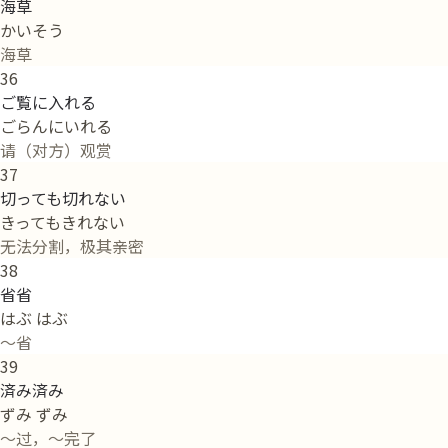
海草
かいそう
海草
36
ご覧に入れる
ごらんにいれる
请（对方）观赏
37
切っても切れない
きってもきれない
无法分割，极其亲密
38
省省
はぶ はぶ
～省
39
済み済み
ずみ ずみ
～过，～完了