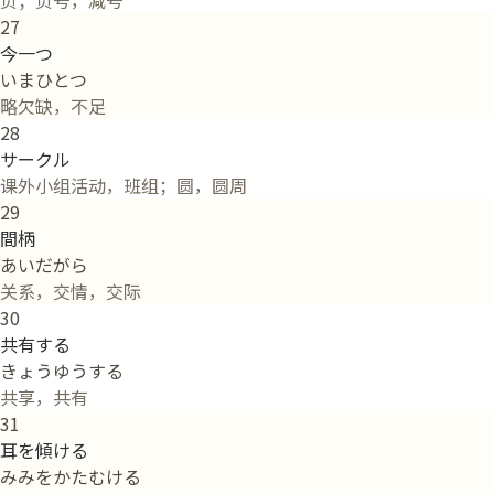
负；负号，减号
27
今一つ
いまひとつ
略欠缺，不足
28
サークル
课外小组活动，班组；圆，圆周
29
間柄
あいだがら
关系，交情，交际
30
共有する
きょうゆうする
共享，共有
31
耳を傾ける
みみをかたむける