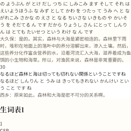
の ようぶん が とけ だし つち に しみこみ ます そして それ は
えいようほうふ な みず として かわ を つたっ て うみ へ と な
がれこみ さかな の えさ と なる ちいさな いきもの や かいそ
う を そだてる ん です だから りょうし さん にとって しんり
ん は とても たいせつ という わけ な ん です
大久保：是的。其实，森林与大海是紧密相连的。森林里下雨
时，堆积在地面上的落叶中的养分溶解出来，渗入土壤。然后，
这些养分化作富含营养的水，沿着河流汇入大海，滋养着成为鱼
饵的小生物和海草。所以，对渔民来说，森林是非常重要的。
30
なるほど森林と海は切っても切れない関係ということですね
なるほど しんりん と うみ は きってもきれない かんけい とい
う こと です ね
西乡：原来如此。森林和大海是密不可分的关系啊。
生词表1
1
CSR