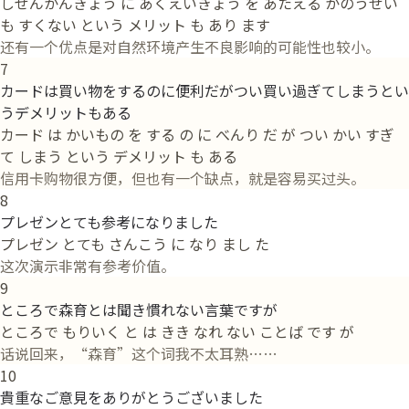
しぜんかんきょう に あくえいきょう を あたえる かのうせい
も すくない という メリット も あり ます
还有一个优点是对自然环境产生不良影响的可能性也较小。
7
カードは買い物をするのに便利だがつい買い過ぎてしまうとい
うデメリットもある
カード は かいもの を する の に べんり だ が つい かい すぎ
て しまう という デメリット も ある
信用卡购物很方便，但也有一个缺点，就是容易买过头。
8
プレゼンとても参考になりました
プレゼン とても さんこう に なり まし た
这次演示非常有参考价值。
9
ところで森育とは聞き慣れない言葉ですが
ところで もりいく と は きき なれ ない ことば です が
话说回来，“森育”这个词我不太耳熟……
10
貴重なご意見をありがとうございました