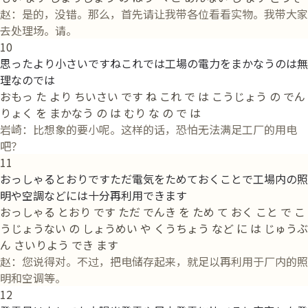
赵：是的，没错。那么，首先请让我带各位看看实物。我带大家
去处理场。请。
10
思ったより小さいですねこれでは工場の電力をまかなうのは無
理なのでは
おもっ た より ちいさい です ね これ で は こうじょう の でん
りょく を まかなう の は むり な の で は
岩崎：比想象的要小呢。这样的话，恐怕无法满足工厂的用电
吧？
11
おっしゃるとおりですただ電気をためておくことで工場内の照
明や空調などには十分再利用できます
おっしゃる とおり です ただ でんき を ため て おく こと で こ
うじょうない の しょうめい や くうちょう など に は じゅうぶ
ん さいりよう でき ます
赵：您说得对。不过，把电储存起来，就足以再利用于厂内的照
明和空调等。
12