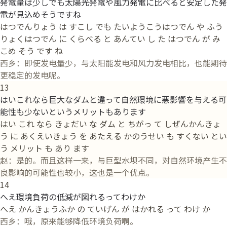
発電量は少しでも太陽光発電や風力発電に比べると安定した発
電が見込めそうですね
はつでんりょう は すこし でも たいようこうはつでん や ふう
りょくはつでん に くらべる と あんてい し た はつでん が み
こめ そう です ね
西乡：即使发电量少，与太阳能发电和风力发电相比，也能期待
更稳定的发电呢。
13
はいこれなら巨大なダムと違って自然環境に悪影響を与える可
能性も少ないというメリットもあります
はい これ なら きょだい な ダム と ちがっ て しぜんかんきょ
う に あくえいきょう を あたえる かのうせい も すくない とい
う メリット も あり ます
赵：是的。而且这样一来，与巨型水坝不同，对自然环境产生不
良影响的可能性也较小，这也是一个优点。
14
へえ環境負荷の低減が図れるってわけか
へえ かんきょうふか の ていげん が はかれる って わけ か
西乡：哦，原来能够降低环境负荷啊。