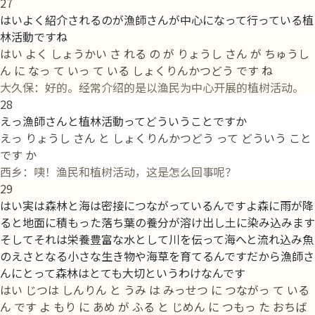
27
はいよく紹介されるのが漁師さんが中心になって行っている植
林活動ですね
はい よく しょうかい さ れる の が りょうし さん が ちゅうし
ん に なっ て いっ て いる しょくりんかつどう です ね
大久保：好的。经常介绍的是以渔民为中心开展的植树活动。
28
えっ漁師さんと植林活動ってどういうことですか
えっ りょうし さん と しょくりんかつどう って どういう こと
です か
西乡：咦！渔民和植树活动，这是怎么回事呢？
29
はい実は森林と海は密接につながっているんですよ森に雨が降
ると地面に積もった落ち葉の養分が溶け出し土に染み込みます
そしてそれは栄養豊富な水として川を伝って海へと流れ込み魚
のえさとなる小さな生き物や海草を育てるんですだから漁師さ
んにとって森林はとても大切というわけなんです
はい じつは しんりん と うみ は みっせつ に つながっ て いる
ん です よ もり に あめ が ふる と じめん に つもっ た おちば