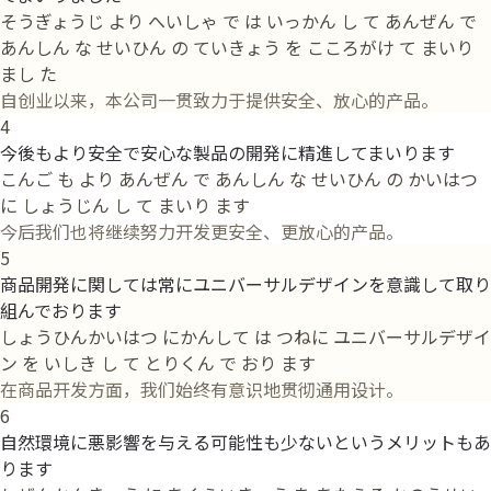
そうぎょうじ より へいしゃ で は いっかん し て あんぜん で
あんしん な せいひん の ていきょう を こころがけ て まいり
まし た
自创业以来，本公司一贯致力于提供安全、放心的产品。
4
今後もより安全で安心な製品の開発に精進してまいります
こんご も より あんぜん で あんしん な せいひん の かいはつ
に しょうじん し て まいり ます
今后我们也将继续努力开发更安全、更放心的产品。
5
商品開発に関しては常にユニバーサルデザインを意識して取り
組んでおります
しょうひんかいはつ にかんして は つねに ユニバーサルデザイ
ン を いしき し て とりくん で おり ます
在商品开发方面，我们始终有意识地贯彻通用设计。
6
自然環境に悪影響を与える可能性も少ないというメリットもあ
ります