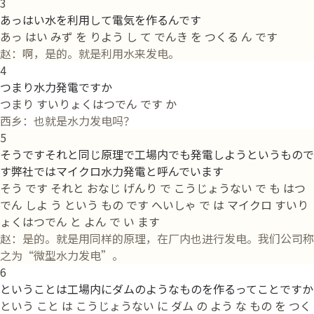
3
あっはい水を利用して電気を作るんです
あっ はい みず を りよう し て でんき を つくる ん です
赵：啊，是的。就是利用水来发电。
4
つまり水力発電ですか
つまり すいりょくはつでん です か
西乡：也就是水力发电吗？
5
そうですそれと同じ原理で工場内でも発電しようというもので
す弊社ではマイクロ水力発電と呼んでいます
そう です それと おなじ げんり で こうじょうない で も はつ
でん しよ う という もの です へいしゃ で は マイクロ すいり
ょくはつでん と よん で い ます
赵：是的。就是用同样的原理，在厂内也进行发电。我们公司称
之为“微型水力发电”。
6
ということは工場内にダムのようなものを作るってことですか
という こと は こうじょうない に ダム の よう な もの を つく