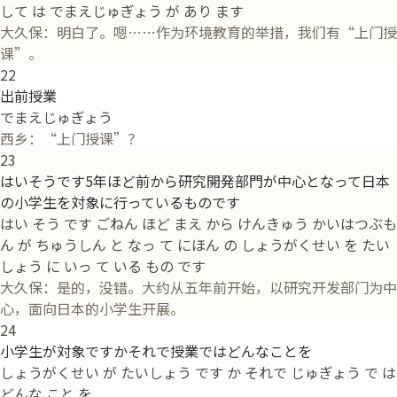
して は でまえじゅぎょう が あり ます
大久保：明白了。嗯……作为环境教育的举措，我们有“上门授
课”。
22
出前授業
でまえじゅぎょう
西乡：“上门授课”？
23
はいそうです5年ほど前から研究開発部門が中心となって日本
の小学生を対象に行っているものです
はい そう です ごねん ほど まえ から けんきゅう かいはつぶも
ん が ちゅうしん と なっ て にほん の しょうがくせい を たい
しょう に いっ て いる もの です
大久保：是的，没错。大约从五年前开始，以研究开发部门为中
心，面向日本的小学生开展。
24
小学生が対象ですかそれで授業ではどんなことを
しょうがくせい が たいしょう です か それで じゅぎょう で は
どんな こと を