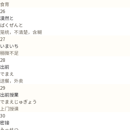
食育
26
漠然と
ばくぜんと
笼统，不清楚，含糊
27
いまいち
稍微不足
28
出前
でまえ
送餐，外卖
29
出前授業
でまえじゅぎょう
上门授课
30
密接
みっせつ