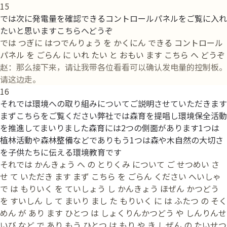
15
では次に発電量を確認できるコントロールパネルをご覧に入れ
たいと思いますこちらへどうぞ
では つぎに はつでんりょう を かくにん できる コントロール
パネル を ごらん に いれ たい と おもい ます こちら へ どうぞ
赵：那么接下来，请让我带各位看看可以确认发电量的控制板。
请这边走。
16
それでは環境への取り組みについてご説明させていただきます
まずこちらをご覧ください弊社では森育を提唱し環境保全活動
を推進してまいりました森育には2つの側面があります1つは
植林活動や森林整備などでありもう1つは森や木自然の大切さ
を子供たちに伝える環境教育です
それでは かんきょう へ の とりくみ について ご せつめい さ
せ て いただき ます まず こちら を ごらん ください へいしゃ
で は もりいく を ていしょう し かんきょう ほぜん かつどう
を すいしん し て まいり まし た もりいく に は ふたつ の そく
めん が あり ます ひとつ は しょくりんかつどう や しんりんせ
いび など で あり もう ひとつ は もり や き しぜん の たいせつ