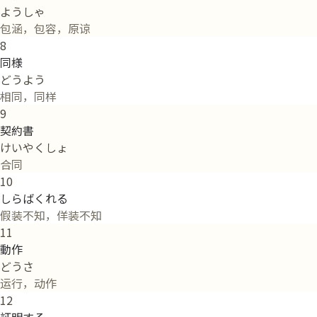
ようしゃ
包涵，包容，原谅
8
同様
どうよう
相同，同样
9
契約書
けいやくしょ
合同
10
しらばくれる
假装不知，佯装不知
11
動作
どうさ
运行，动作
12