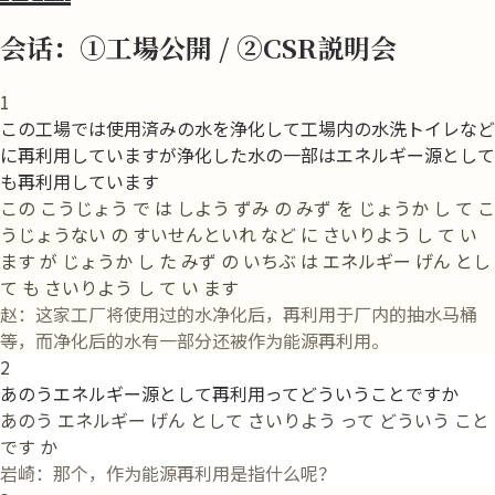
会话：①工場公開 / ②CSR説明会
1
この工場では使用済みの水を浄化して工場内の水洗トイレなど
に再利用していますが浄化した水の一部はエネルギー源として
も再利用しています
この こうじょう で は しよう ずみ の みず を じょうか し て こ
うじょうない の すいせんといれ など に さいりよう し て い
ます が じょうか し た みず の いちぶ は エネルギー げん とし
て も さいりよう し て い ます
赵：这家工厂将使用过的水净化后，再利用于厂内的抽水马桶
等，而净化后的水有一部分还被作为能源再利用。
2
あのうエネルギー源として再利用ってどういうことですか
あのう エネルギー げん として さいりよう って どういう こと
です か
岩崎：那个，作为能源再利用是指什么呢？