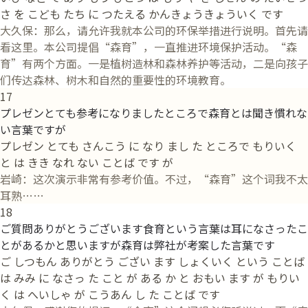
さ を こども たち に つたえる かんきょうきょういく です
大久保：那么，请允许我就本公司的环保举措进行说明。首先请
看这里。本公司提倡“森育”，一直推进环境保护活动。“森
育”有两个方面。一是植树造林和森林养护等活动，二是向孩子
们传达森林、树木和自然的重要性的环境教育。
17
プレゼンとても参考になりましたところで森育とは聞き慣れな
い言葉ですが
プレゼン とても さんこう に なり まし た ところで もりいく
と は きき なれ ない ことば です が
岩崎：这次演示非常有参考价值。不过，“森育”这个词我不太
耳熟……
18
ご質問ありがとうございます食育という言葉は耳になさったこ
とがあるかと思いますが森育は弊社が考案した言葉です
ご しつもん ありがとう ござい ます しょくいく という ことば
は みみ に なさっ た こと が ある か と おもい ます が もりい
く は へいしゃ が こうあん し た ことば です