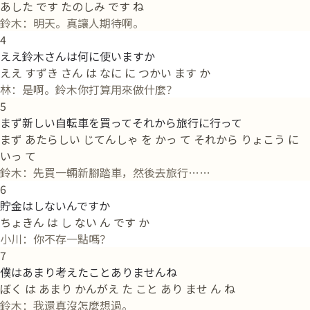
あした です たのしみ です ね
鈴木：明天。真讓人期待啊。
4
ええ鈴木さんは何に使いますか
ええ すずき さん は なに に つかい ます か
林：是啊。鈴木你打算用來做什麼？
5
まず新しい自転車を買ってそれから旅行に行って
まず あたらしい じてんしゃ を かっ て それから りょこう に
いっ て
鈴木：先買一輛新腳踏車，然後去旅行……
6
貯金はしないんですか
ちょきん は し ない ん です か
小川：你不存一點嗎？
7
僕はあまり考えたことありませんね
ぼく は あまり かんがえ た こと あり ませ ん ね
鈴木：我還真沒怎麼想過。