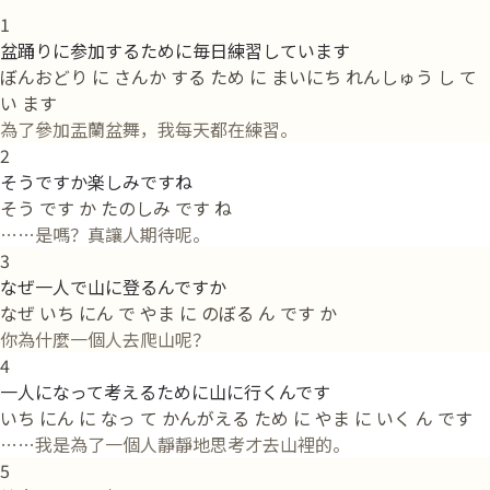
1
盆踊りに参加するために毎日練習しています
ぼんおどり に さんか する ため に まいにち れんしゅう し て
い ます
為了參加盂蘭盆舞，我每天都在練習。
2
そうですか楽しみですね
そう です か たのしみ です ね
……是嗎？真讓人期待呢。
3
なぜ一人で山に登るんですか
なぜ いち にん で やま に のぼる ん です か
你為什麼一個人去爬山呢？
4
一人になって考えるために山に行くんです
いち にん に なっ て かんがえる ため に やま に いく ん です
……我是為了一個人靜靜地思考才去山裡的。
5