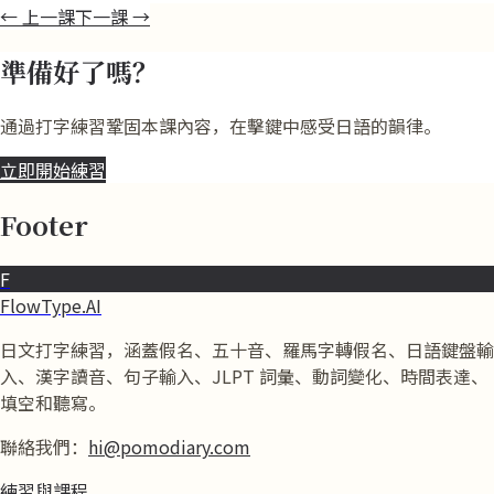
←
上一課
下一課
→
準備好了嗎？
通過打字練習鞏固本課內容，在擊鍵中感受日語的韻律。
立即開始練習
Footer
F
FlowType.AI
日文打字練習，涵蓋假名、五十音、羅馬字轉假名、日語鍵盤輸
入、漢字讀音、句子輸入、JLPT 詞彙、動詞變化、時間表達、
填空和聽寫。
聯絡我們：
hi@pomodiary.com
練習與課程