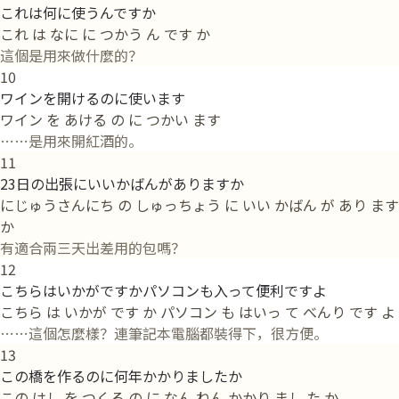
これは何に使うんですか
これ は なに に つかう ん です か
這個是用來做什麼的？
10
ワインを開けるのに使います
ワイン を あける の に つかい ます
……是用來開紅酒的。
11
23日の出張にいいかばんがありますか
にじゅうさんにち の しゅっちょう に いい かばん が あり ます
か
有適合兩三天出差用的包嗎？
12
こちらはいかがですかパソコンも入って便利ですよ
こちら は いかが です か パソコン も はいっ て べんり です よ
……這個怎麼樣？連筆記本電腦都裝得下，很方便。
13
この橋を作るのに何年かかりましたか
この はし を つくる の に なん ねん かかり まし た か