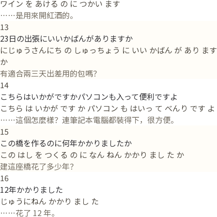
ワイン を あける の に つかい ます
……是用來開紅酒的。
13
23日の出張にいいかばんがありますか
にじゅうさんにち の しゅっちょう に いい かばん が あり ます
か
有適合兩三天出差用的包嗎？
14
こちらはいかがですかパソコンも入って便利ですよ
こちら は いかが です か パソコン も はいっ て べんり です よ
……這個怎麼樣？連筆記本電腦都裝得下，很方便。
15
この橋を作るのに何年かかりましたか
この はし を つくる の に なん ねん かかり まし た か
建這座橋花了多少年？
16
12年かかりました
じゅうにねん かかり まし た
……花了 12 年。