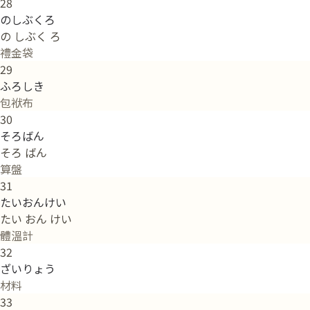
28
のしぶくろ
の しぶく ろ
禮金袋
29
ふろしき
包袱布
30
そろばん
そろ ばん
算盤
31
たいおんけい
たい おん けい
體溫計
32
ざいりょう
材料
33