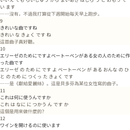
い ます
……沒有，不過我打算從下週開始每天早上跑步。
9
きれいな曲ですね
きれい な きょく です ね
這首曲子真好聽。
10
エリーゼのためにですよベートーベンがある女の人のために作
った曲です
エリーゼ の ため に です よ ベートーベン が ある おんな の ひ
と の ため に つくっ た きょく です
……是《獻給愛麗絲》。這是貝多芬為某位女性寫的曲子。
11
これは何に使うんですか
これ は なに に つかう ん です か
這個是用來做什麼的？
12
ワインを開けるのに使います