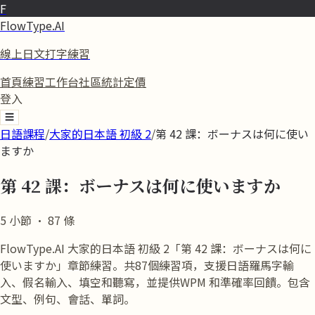
F
FlowType.AI
線上日文打字練習
首頁
練習
工作台
社區
統計
定價
登入
☰
日語課程
/
大家的日本語 初級 2
/
第 42 課：ボーナスは何に使い
ますか
第 42 課：ボーナスは何に使いますか
5
小節
·
87
條
FlowType.AI 大家的日本語 初級 2「第 42 課：ボーナスは何に
使いますか」章節練習。共87個練習項，支援日語羅馬字輸
入、假名輸入、填空和聽寫，並提供WPM 和準確率回饋。包含
文型、例句、會話、單詞。