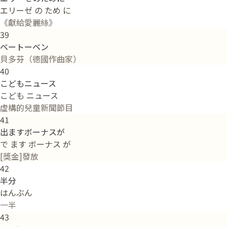
エリーゼ の ため に
《獻給愛麗絲》
39
ベートーベン
貝多芬（德國作曲家）
40
こどもニュース
こども ニュース
虛構的兒童新聞節目
41
出ますボーナスが
で ます ボーナス が
[獎金]發放
42
半分
はんぶん
一半
43