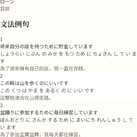
ローン
貸款
文法例句
1
将来自分の店を持つために貯金しています
しょうらい じぶん の みせ を もつ ため に ちょきん し て い ま
す
為了將來擁有自己的店，我一直在存錢。
2
この靴は山を歩くのにいいです
この くつ は やま を あるく の に いい です
這雙鞋適合在山裡走路。
3
盆踊りに参加するために毎日練習しています
ぼんおどり に さんか する ため に まいにち れんしゅう し て
い ます
為了參加盂蘭盆舞，我每天都在練習。