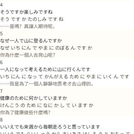
4
そうですか楽しみですね
そう です か たのしみ です ね
……是嗎？真讓人期待呢。
5
なぜ一人で山に登るんですか
なぜ いち にん で やま に のぼる ん です か
你為什麼一個人去爬山呢？
6
一人になって考えるために山に行くんです
いち にん に なっ て かんがえる ため に やま に いく ん です
……我是為了一個人靜靜地思考才去山裡的。
7
健康のために何かしていますか
けんこう の ため に なに か し て い ます か
你為了健康做些什麼嗎？
8
いいえでも来週から毎朝走ろうと思っています
いいえ でも らいしゅう から まいあさ はしろ う と おもっ て