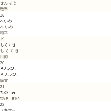
せん そう
戰爭
18
へいわ
へ いわ
和平
19
もくてき
も く て き
目的
20
ろんぶん
ろ ん ぶん
論文
21
たのしみ
樂趣，期待
22
ミキサー