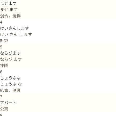
まぜます
まぜ ます
混合，攪拌
4
けいさんします
けい さん し ます
計算
5
ならびます
ならび ます
排隊
6
じょうぶな
じょうぶ な
結實，健康
7
アパート
公寓
8