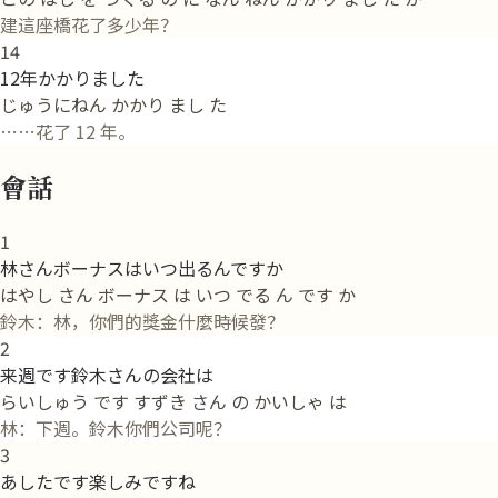
建這座橋花了多少年？
14
12年かかりました
じゅうにねん かかり まし た
……花了 12 年。
會話
1
林さんボーナスはいつ出るんですか
はやし さん ボーナス は いつ でる ん です か
鈴木：林，你們的獎金什麼時候發？
2
来週です鈴木さんの会社は
らいしゅう です すずき さん の かいしゃ は
林：下週。鈴木你們公司呢？
3
あしたです楽しみですね