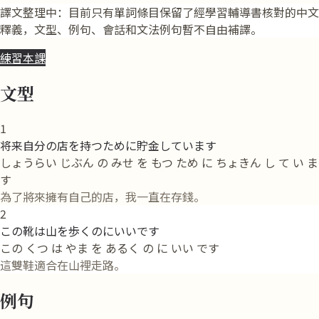
譯文整理中：目前只有單詞條目保留了經學習輔導書核對的中文
釋義，文型、例句、會話和文法例句暫不自由補譯。
練習本課
文型
1
将来自分の店を持つために貯金しています
しょうらい じぶん の みせ を もつ ため に ちょきん し て い ま
す
為了將來擁有自己的店，我一直在存錢。
2
この靴は山を歩くのにいいです
この くつ は やま を あるく の に いい です
這雙鞋適合在山裡走路。
例句