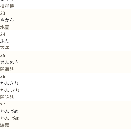
攪拌機
23
やかん
水壺
24
ふた
蓋子
25
せんぬき
開瓶器
26
かんきり
かん きり
開罐器
27
かんづめ
かん づめ
罐頭