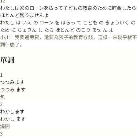
12
わたしは家のローンを払って子どもの教育のために貯金したら
ほとんど残りませんよ
わたし は いえ の ローン を はらっ て こども の きょういく の
ため に ちょきん し たら ほとんど のこり ませ ん よ
小川：我要還房貸，還要為孩子的教育存錢，這樣一來幾乎就不
剩什麼了。
單詞
1
つつみます
つつみ ます
包
2
わかします
わかし ます
燒開
3