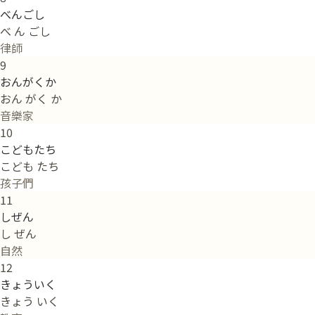
べんごし
べ ん ごし
律師
9
おんがくか
おん がく か
音樂家
10
こどもたち
こども たち
孩子們
11
しぜん
し ぜん
自然
12
きょういく
きょう いく