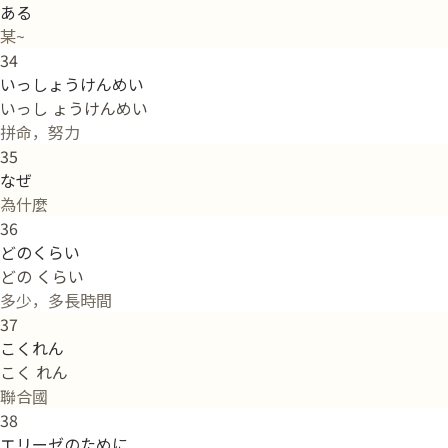
ある
某~
34
いっしょうけんめい
いっし ょうけんめい
拼命，努力
35
なぜ
為什麼
36
どのくらい
どの くらい
多少，多長時間
37
こくれん
こく れん
聯合國
38
エリーゼのために