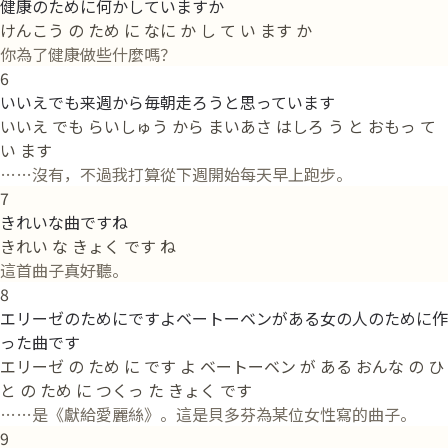
健康のために何かしていますか
けんこう の ため に なに か し て い ます か
你為了健康做些什麼嗎？
6
いいえでも来週から毎朝走ろうと思っています
いいえ でも らいしゅう から まいあさ はしろ う と おもっ て
い ます
……沒有，不過我打算從下週開始每天早上跑步。
7
きれいな曲ですね
きれい な きょく です ね
這首曲子真好聽。
8
エリーゼのためにですよベートーベンがある女の人のために作
った曲です
エリーゼ の ため に です よ ベートーベン が ある おんな の ひ
と の ため に つくっ た きょく です
……是《獻給愛麗絲》。這是貝多芬為某位女性寫的曲子。
9