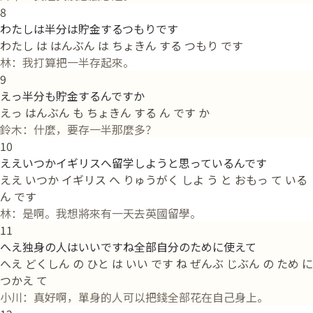
8
わたしは半分は貯金するつもりです
わたし は はんぶん は ちょきん する つもり です
林：我打算把一半存起來。
9
えっ半分も貯金するんですか
えっ はんぶん も ちょきん する ん です か
鈴木：什麼，要存一半那麼多？
10
ええいつかイギリスへ留学しようと思っているんです
ええ いつか イギリス へ りゅうがく しよ う と おもっ て いる
ん です
林：是啊。我想將來有一天去英國留學。
11
へえ独身の人はいいですね全部自分のために使えて
へえ どくしん の ひと は いい です ね ぜんぶ じぶん の ため に
つかえ て
小川：真好啊，單身的人可以把錢全部花在自己身上。