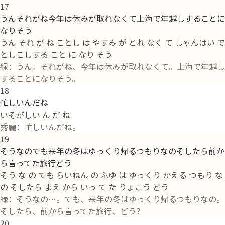
17
うんそれがね今年は休みが取れなくて上海で年越しすることに
なりそう
うん それ が ね ことし は やすみ が とれ なく て しゃんはい で
としこしする こと に なり そう
緑：うん。それがね、今年は休みが取れなくて。上海で年越し
することになりそう。
18
忙しいんだね
いそがしい ん だ ね
秀麗：忙しいんだね。
19
そうなのでも来年の冬はゆっくり帰るつもりなのそしたら前か
ら言ってた旅行どう
そう な の でも らいねん の ふゆ は ゆっくり かえる つもり な
の そしたら まえ から いっ て た りょこう どう
緑：そうなの…。でも、来年の冬はゆっくり帰るつもりなの。
そしたら、前から言ってた旅行、どう？
20