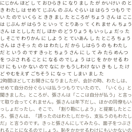
にじかん ほど し て おひらき に なり まし た が かいけい の と
き わたし は せめて じぶん の ぶん ぐらい は はらう つもり で
い た ので いくら と きき まし た ところが ちょう さん は ここ
は じぶん が はらう と いっ て とりあっ て くれ ませ ん ちょう
さん は としした だし ほか の どうりょう も いっしょ だっ た
し そこで わりかん に しよ う と ていあん し た ところ ちょう
さん は さそっ た の は わたし だ から しはらう の も わたし
だ と いう の です きっと ちょう さん に し て み たら めんつ
を つぶさ れる こと に なる の でしょ う はじ を かか せる わ
け に も いか ない ので なに か もうしわけ ない き も し た け
ど やむをえず ごちそう に なっ て しまい まし た
2時間ほどしてお開きになりましたが、会計の時、わたしは、
せめて自分の分ぐらいは払うつもりでいたので、「いくら」と
聞きました。ところが、張さんは「ここは自分が払う」と言っ
て取り合ってくれません。張さんは年下だし、ほかの同僚もい
っしょだったし、そこで、「割り勘にしよう」と提案したとこ
ろ、張さんは、「誘ったのはわたしだから、支払うのもわたし
だ」と言うのです。きっと張さんにしてみたら、面子をつぶさ
れることになるのでしょう。恥をかかせるわけにもいかないの