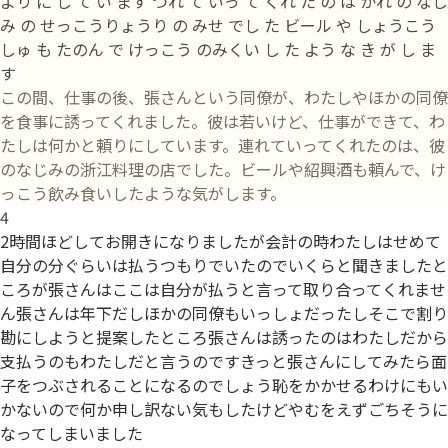
より に し て い ます つれ て いっ て くれ た の は かれ の なじ
み の せっこうりょうり の みせ でし た ビール や しょうこう
しゅ も たのん で けっこう のみくい し た よう な き が し ま
す
この間、仕事の後、張さんという同僚が、わたしやほかの同僚
を食事に誘ってくれました。彼は若いけど、仕事ができて、わ
たしは何かと頼りにしています。連れていってくれたのは、彼
のなじみの浙江料理の店でした。ビールや紹興酒も頼んで、け
っこう飲み食いしたような気がします。
4
2時間ほどしてお開きになりましたが会計の時わたしはせめて
自分の分ぐらいは払うつもりでいたのでいくらと聞きましたと
ころが張さんはここは自分が払うと言って取り合ってくれませ
ん張さんは年下だしほかの同僚もいっしょだったしそこで割り
勘にしようと提案したところ張さんは誘ったのはわたしだから
支払うのもわたしだと言うのですきっと張さんにしてみたら面
子をつぶされることになるのでしょう恥をかかせるわけにもい
かないので何か申し訳ない気もしたけどやむをえずごちそうに
なってしまいました