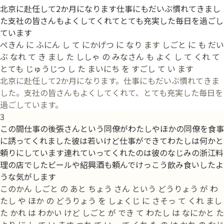
北京に赴任して2か月になります仕事にもだいぶ慣れてきまし
た支社の皆さんもよくしてくれてとても充実した毎日を過ごし
ています
ぺきん に ふにん し て にかげつ に なり ます しごと に も だい
ぶ なれ て き まし た ししゃ の みなさん も よく し て くれ て
とても じゅうじつ し た まいにち を すごし て い ます
北京に赴任して2か月になります。仕事にもだいぶ慣れてきま
した。支社の皆さんもよくしてくれて、とても充実した毎日を
過ごしています。
3
この間仕事の後張さんという同僚がわたしやほかの同僚を食事
に誘ってくれました彼は若いけど仕事ができてわたしは何かと
頼りにしています連れていってくれたのは彼のなじみの浙江料
理の店でしたビールや紹興酒も頼んでけっこう飲み食いしたよ
うな気がします
このかん しごと の あと ちょう さん という どうりょう が わ
たし や ほか の どうりょう を しょくじ に さそっ て くれ まし
た かれ は わかい けど しごと が でき て わたし は なにかと た