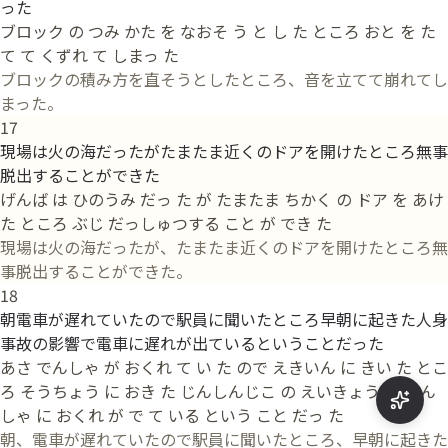
った
ブロック の つみ かた を なおそ う と し た ところ おと を た
て て くずれ て しまっ た
ブロックの積み方を直そうとしたところ、音を立てて崩れてし
まった。
17
現場は火の海だったがたまたま近くのドアを開けたところ無事
脱出することができた
げんば は ひのうみ だっ た が たまたま ちかく の ドア を あけ
た ところ ぶじ だっしゅつする こと が でき た
現場は火の海だったが、たまたま近くのドアを開けたところ無
事脱出することができた。
18
朝電車が遅れていたので駅員に聞いたところ早朝に起きた人身
事故の影響で電車に遅れが出ているということだった
あさ でんしゃ が おくれ て い た ので えきいん に きい た とこ
ろ そうちょう に おき た じんしんじこ の えいきょう で でん
しゃ に おくれ が で て いる という こと だっ た
朝、電車が遅れていたので駅員に聞いたところ、早朝に起きた