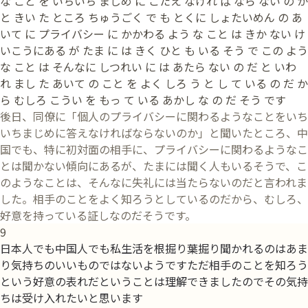
な こと を いちいち まじめ に こたえ なけれ ば なら ない の か
と きい た ところ ちゅうごく で も とくに しょたいめん の あ
いて に プライバシー に かかわる よう な こと は きか ない け
いこうにある が たま に は きく ひと も いる そう で この よう
な こと は そんなに しつれい に は あたら ない の だ と いわ
れ まし た あいて の こと を よく しろ う と し て いる の だ か
ら むしろ こうい を もっ て いる あかし な の だ そう です
後日、同僚に「個人のプライバシーに関わるようなことをいち
いちまじめに答えなければならないのか」と聞いたところ、中
国でも、特に初対面の相手に、プライバシーに関わるようなこ
とは聞かない傾向にあるが、たまには聞く人もいるそうで、こ
のようなことは、そんなに失礼には当たらないのだと言われま
した。相手のことをよく知ろうとしているのだから、むしろ、
好意を持っている証しなのだそうです。
9
日本人でも中国人でも私生活を根掘り葉掘り聞かれるのはあま
り気持ちのいいものではないようですただ相手のことを知ろう
という好意の表れだということは理解できましたのでその気持
ちは受け入れたいと思います