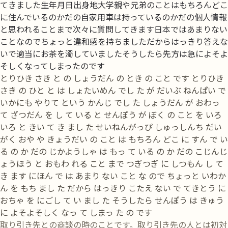
てきました生年月日出身地大学親や兄弟のことはもちろんどこ
に住んでいるのかだの自家用車は持っているのかだの個人情報
と思われることまで次々に質問してきます日本ではあまりない
ことなのでちょっと違和感を持ちましただからはっきり答えな
いで適当にお茶を濁していましたそうしたら先方は急によそよ
そしくなってしまったのです
とりひき さき と の しょうだん の とき の こと です とりひき
さき の ひと と は しょたいめん でし た が だいぶ ねんぱい で
いかにも やりて という かんじ でし た しょうだん が おわっ
て ざつだん を し て いる と せんぽう が ぼく の こと を いろ
いろ と きい て き まし た せいねんがっぴ しゅっしんち だい
がく おや や きょうだい の こと は もちろん どこ に すん で い
る の か だの じかようしゃ は もっ て いる の か だの こじんじ
ょうほう と おもわ れる こと まで つぎつぎ に しつもん し て
き ます にほん で は あまり ない こと な ので ちょっと いわか
ん を もち まし た だから はっきり こたえ ない で てきとう に
おちゃ を にごし て い まし た そうしたら せんぽう は きゅう
に よそよそしく なっ て しまっ た の です
取り引き先との商談の時のことです。取り引き先の人とは初対