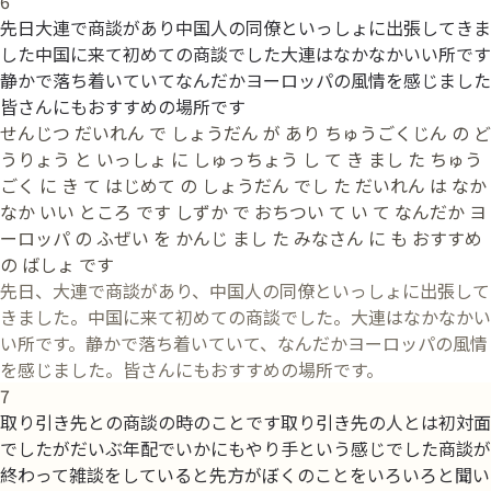
6
先日大連で商談があり中国人の同僚といっしょに出張してきま
した中国に来て初めての商談でした大連はなかなかいい所です
静かで落ち着いていてなんだかヨーロッパの風情を感じました
皆さんにもおすすめの場所です
せんじつ だいれん で しょうだん が あり ちゅうごくじん の ど
うりょう と いっしょ に しゅっちょう し て き まし た ちゅう
ごく に き て はじめて の しょうだん でし た だいれん は なか
なか いい ところ です しずか で おちつい て い て なんだか ヨ
ーロッパ の ふぜい を かんじ まし た みなさん に も おすすめ
の ばしょ です
先日、大連で商談があり、中国人の同僚といっしょに出張して
きました。中国に来て初めての商談でした。大連はなかなかい
い所です。静かで落ち着いていて、なんだかヨーロッパの風情
を感じました。皆さんにもおすすめの場所です。
7
取り引き先との商談の時のことです取り引き先の人とは初対面
でしたがだいぶ年配でいかにもやり手という感じでした商談が
終わって雑談をしていると先方がぼくのことをいろいろと聞い