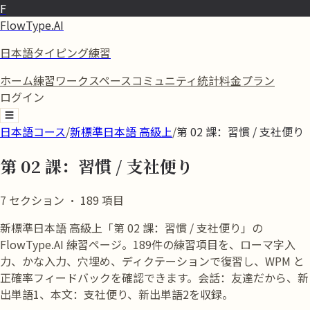
F
FlowType.AI
日本語タイピング練習
ホーム
練習
ワークスペース
コミュニティ
統計
料金プラン
ログイン
☰
日本語コース
/
新標準日本語 高級上
/
第 02 課：習慣 / 支社便り
第 02 課：習慣 / 支社便り
7
セクション
·
189
項目
新標準日本語 高級上「第 02 課：習慣 / 支社便り」の
FlowType.AI 練習ページ。189件の練習項目を、ローマ字入
力、かな入力、穴埋め、ディクテーションで復習し、WPM と
正確率フィードバックを確認できます。会話：友達だから、新
出単語1、本文：支社便り、新出単語2を収録。