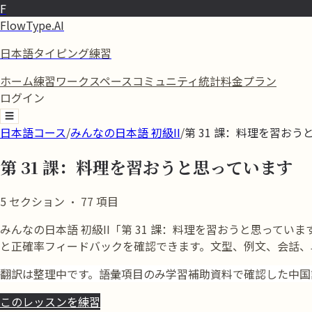
F
FlowType.AI
日本語タイピング練習
ホーム
練習
ワークスペース
コミュニティ
統計
料金プラン
ログイン
☰
日本語コース
/
みんなの日本語 初級II
/
第 31 課：料理を習おう
第 31 課：料理を習おうと思っています
5
セクション
·
77
項目
みんなの日本語 初級II「第 31 課：料理を習おうと思っていま
と正確率フィードバックを確認できます。文型、例文、会話、
翻訳は整理中です。語彙項目のみ学習補助資料で確認した中国
このレッスンを練習