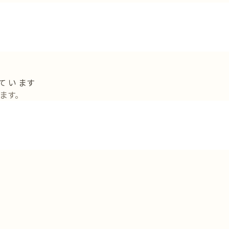
て い ます
ます。