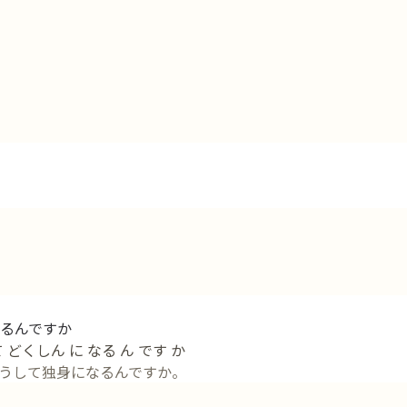
るんですか
 どくしん に なる ん です か
うして独身になるんですか。