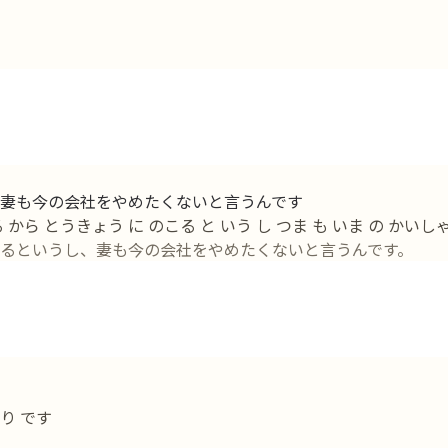
妻も今の会社をやめたくないと言うんです
から とうきょう に のこる と いう し つま も いま の かいしゃ 
るというし、妻も今の会社をやめたくないと言うんです。
り です