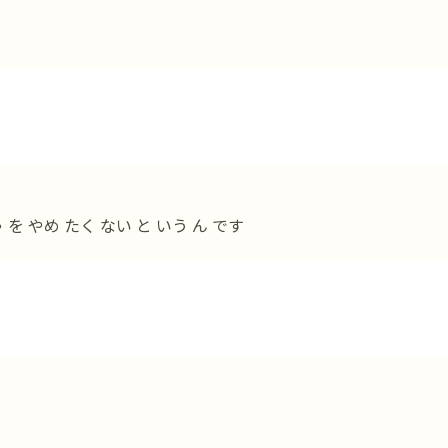
を やめ たく ない と いう ん です