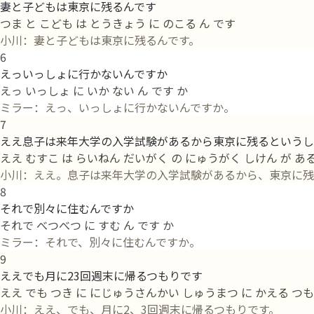
妻と子どもは東京に残るんです
つま と こども は とうきょう に のこる ん です
小川：妻と子どもは東京に残るんです。
6
えっいっしょに行かないんですか
えっ いっしょ に いか ない ん です か
ミラー：えっ、いっしょに行かないんですか。
7
ええ息子は来年大学の入学試験があるから東京に残るというし
ええ むすこ は らいねん だいがく の にゅうがく しけん が ある 
小川：ええ。息子は来年大学の入学試験があるから、東京に残
8
それで別々に住むんですか
それで べつべつ に すむ ん です か
ミラー：それで、別々に住むんですか。
9
ええでも月に23回週末に帰るつもりです
ええ でも つき に にじゅうさんかい しゅうまつ に かえる つも
小川：ええ、でも、月に2、3回週末に帰るつもりです。