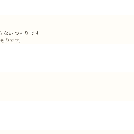
ら ない つもり です
もりです。