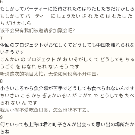
6
もしかしてパーティーに招待されたのはわたしたちだけかしら
もしかして パーティー に しょうたい さ れ た の は わたし た
ち だけ かしら
该不会只有我们被邀请参加聚会吧？
7
今回のプロジェクトがお忙しくてどうしても中国を離れられな
いそうです
こんかい の プロジェクト が お いそがしく て どうしても ちゅ
うごく を はなれ られ ない そう です
听说这次的项目太忙，无论如何也离不开中国。
8
小さいころから魚介類が苦手でどうしても食べられないんです
ちいさい ころ から ぎょかいるい が にがて で どうしても たべ
られ ない ん です
我从小就不爱吃鱼贝类，怎么也吃不下去。
9
何といっても上海は君と町子さんが出会った思い出の場所だか
らね