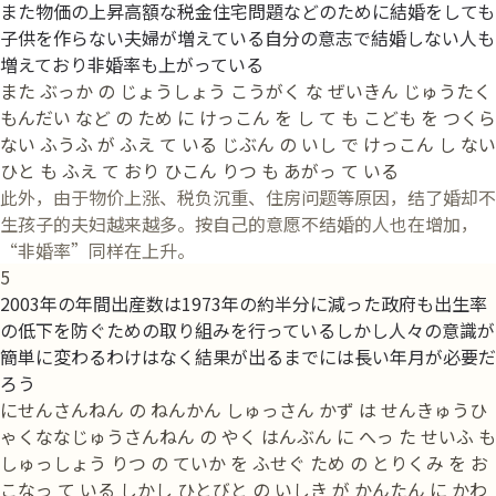
また物価の上昇高額な税金住宅問題などのために結婚をしても
子供を作らない夫婦が増えている自分の意志で結婚しない人も
増えており非婚率も上がっている
また ぶっか の じょうしょう こうがく な ぜいきん じゅうたく
もんだい など の ため に けっこん を し て も こども を つくら
ない ふうふ が ふえ て いる じぶん の いし で けっこん し ない
ひと も ふえ て おり ひこん りつ も あがっ て いる
此外，由于物价上涨、税负沉重、住房问题等原因，结了婚却不
生孩子的夫妇越来越多。按自己的意愿不结婚的人也在增加，
“非婚率”同样在上升。
5
2003年の年間出産数は1973年の約半分に減った政府も出生率
の低下を防ぐための取り組みを行っているしかし人々の意識が
簡単に変わるわけはなく結果が出るまでには長い年月が必要だ
ろう
にせんさんねん の ねんかん しゅっさん かず は せんきゅうひ
ゃくななじゅうさんねん の やく はんぶん に へっ た せいふ も
しゅっしょう りつ の ていか を ふせぐ ため の とりくみ を お
こなっ て いる しかし ひとびと の いしき が かんたん に かわ