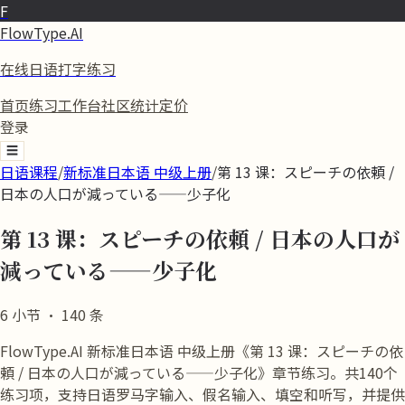
F
FlowType.AI
在线日语打字练习
首页
练习
工作台
社区
统计
定价
登录
☰
日语课程
/
新标准日本语 中级上册
/
第 13 课：スピーチの依頼 /
日本の人口が減っている——少子化
第 13 课：スピーチの依頼 / 日本の人口が
減っている——少子化
6
小节
·
140
条
FlowType.AI 新标准日本语 中级上册《第 13 课：スピーチの依
頼 / 日本の人口が減っている——少子化》章节练习。共140个
练习项，支持日语罗马字输入、假名输入、填空和听写，并提供