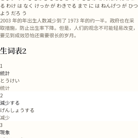
る わけ は なく けっか が わきでる まで に は ねんげつ が ひつ
よう だろ う
2003 年的年出生人数减少到了 1973 年的约一半。政府也在采
取措施，防止出生率下降。但是，人们的观念不可能轻易改变，
要见到成效恐怕还需要很长的岁月。
生词表2
1
統計
とうけい
统计
2
減少する
げんしょうする
减少
3
現象