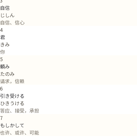
3
自信
じしん
自信、信心
4
君
きみ
你
5
頼み
たのみ
请求，信赖
6
引き受ける
ひきうける
答应、接受，承担
7
もしかして
也许、或许、可能