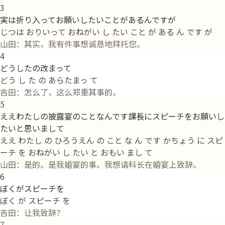
3
実は折り入ってお願いしたいことがあるんですが
じつは おりいって おねがい し たい こと が ある ん です が
山田：其实，我有件事想诚恳地拜托您。
4
どうしたの改まって
どう し た の あらたまっ て
吉田：怎么了，这么郑重其事的。
5
ええわたしの披露宴のことなんです課長にスピーチをお願いし
たいと思いまして
ええ わたし の ひろうえん の こと な ん です かちょう に スピ
ーチ を おねがい し たい と おもい まし て
山田：是的。是我婚宴的事。我想请科长在婚宴上致辞。
6
ぼくがスピーチを
ぼく が スピーチ を
吉田：让我致辞？
7