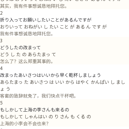
其实，我有件事想诚恳地拜托您。
2
折り入ってお願いしたいことがあるんですが
おりいって おねがい し たい こと が ある ん です が
我有件事想诚恳地拜托您。
3
どうしたの改まって
どう し た の あらたまっ て
怎么了？这么郑重其事的。
4
改まったあいさつはいいから早く乾杯しましょう
あらたまっ た あいさつ は いい から はやく かんぱい し まし
ょ う
客套的致辞就免了，我们快点干杯吧。
5
もしかして上海の李さんも来るの
もしかして しゃんはい の り さん も くる の
上海的小李会不会也来？