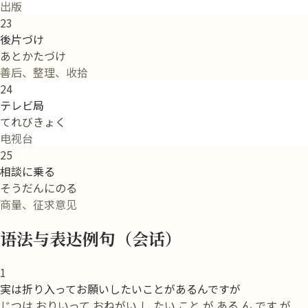
出版
23
後片づけ
あとかたづけ
善后、整理、收拾
24
テレビ局
てれびきょく
电视台
25
相談に乗る
そうだんにのる
商量、征求意见
语法与表达例句（会话）
1
実は折り入ってお願いしたいことがあるんですが
じつは おりいって おねがい し たい こと が ある ん です が