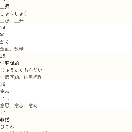
上昇
じょうしょう
上涨、上升
14
額
がく
金额、数量
15
住宅問題
じゅうたくもんだい
住房问题、住宅问题
16
意志
いし
意愿、意志、意向
17
非婚
ひこん