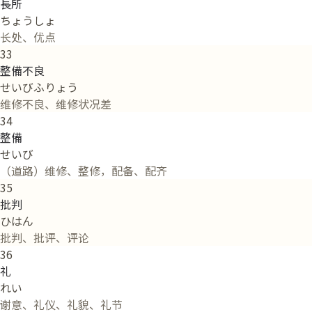
長所
ちょうしょ
长处、优点
33
整備不良
せいびふりょう
维修不良、维修状况差
34
整備
せいび
（道路）维修、整修，配备、配齐
35
批判
ひはん
批判、批评、评论
36
礼
れい
谢意、礼仪、礼貌、礼节