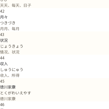
天天、每天、日子
42
月々
つきづき
月月、每月
43
状況
じょうきょう
情况、状况
44
収入
しゅうにゅう
收入、所得
45
徳川家康
とくがわいえやす
德川家康
46