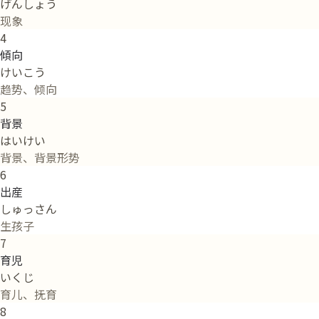
げんしょう
现象
4
傾向
けいこう
趋势、倾向
5
背景
はいけい
背景、背景形势
6
出産
しゅっさん
生孩子
7
育児
いくじ
育儿、抚育
8