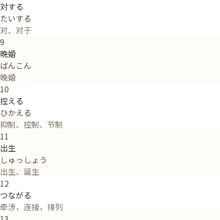
対する
たいする
对、对于
9
晩婚
ばんこん
晚婚
10
控える
ひかえる
抑制、控制、节制
11
出生
しゅっしょう
出生、诞生
12
つながる
牵涉，连接，排列
13