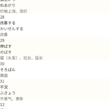
ねあがり
价格上涨、涨价
28
改善する
かいぜんする
改善
29
伸ばす
のばす
留（头发）、拉长、延长
30
そろばん
算盘
31
不況
ふきょう
不景气、萧条
32