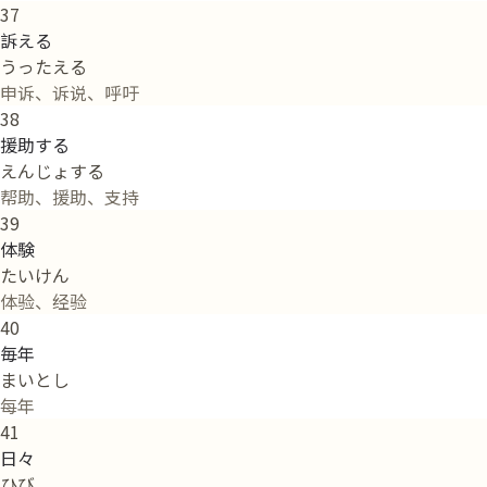
37
訴える
うったえる
申诉、诉说、呼吁
38
援助する
えんじょする
帮助、援助、支持
39
体験
たいけん
体验、经验
40
毎年
まいとし
每年
41
日々
ひび