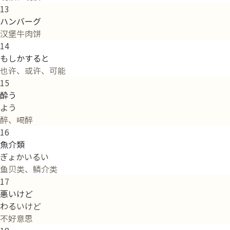
13
ハンバーグ
汉堡牛肉饼
14
もしかすると
也许、或许、可能
15
酔う
よう
醉、喝醉
16
魚介類
ぎょかいるい
鱼贝类、鳞介类
17
悪いけど
わるいけど
不好意思