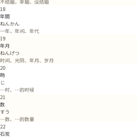
不结婚，非婚、没结婚
18
年間
ねんかん
一年，年间、年代
19
年月
ねんげつ
时间、光阴、年月、岁月
20
時
じ
…时、…的时候
21
数
すう
…数、…的数量
22
石炭