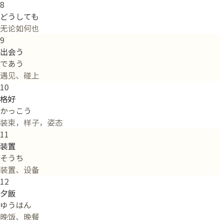
8
どうしても
无论如何也
9
出会う
であう
遇见、碰上
10
格好
かっこう
装束，样子，姿态
11
装置
そうち
装置、设备
12
夕飯
ゆうはん
晚饭、晚餐