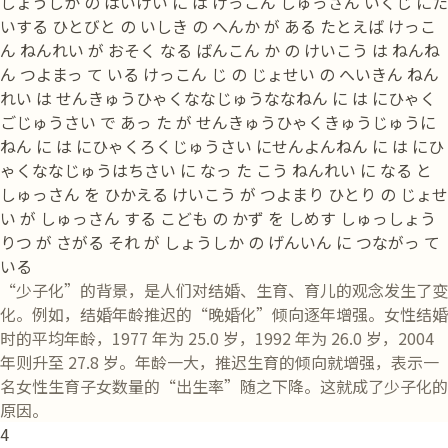
しょうしか の はいけい に は けっこん しゅっさん いくじ にた
いする ひとびと の いしき の へんか が ある たとえば けっこ
ん ねんれい が おそく なる ばんこん か の けいこう は ねんね
ん つよまっ て いる けっこん じ の じょせい の へいきん ねん
れい は せんきゅうひゃくななじゅうななねん に は にひゃく
ごじゅうさい で あっ た が せんきゅうひゃくきゅうじゅうに
ねん に は にひゃくろくじゅうさい にせんよんねん に は にひ
ゃくななじゅうはちさい に なっ た こう ねんれい に なる と
しゅっさん を ひかえる けいこう が つよまり ひとり の じょせ
い が しゅっさん する こども の かず を しめす しゅっしょう
りつ が さがる それ が しょうしか の げんいん に つながっ て
いる
“少子化”的背景，是人们对结婚、生育、育儿的观念发生了变
化。例如，结婚年龄推迟的“晚婚化”倾向逐年增强。女性结婚
时的平均年龄，1977 年为 25.0 岁，1992 年为 26.0 岁，2004
年则升至 27.8 岁。年龄一大，推迟生育的倾向就增强，表示一
名女性生育子女数量的“出生率”随之下降。这就成了少子化的
原因。
4