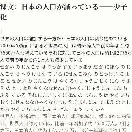
课文：日本の人口が減っている——少子
化
1
世界の人口は増加する一方だが日本の人口は減り始めている
2005年の統計によると世界の人口は約65億人で前の年より約
7550万人も増えているそれに対して日本の人口は約1億2775万
人で前の年から約1万人も減少している
せかい の じんこう は ぞうか する いっぽう だ が にほん の じ
んこう は へり はじめ て いる にせんごねん の とうけい に よ
る と せかい の じんこう は やく ろくじゅうご おく にん で ま
え の とし より やく ななせんごひゃくごじゅう まん にん も
ふえ て いる それ にたいして にほん の じんこう は やく いち
おく にせんななひゃくななじゅうご まん にん で まえ の とし
から やく いち まん にん も げんしょう し て いる
世界人口不断增加，而日本的人口却开始减少。据 2005 年的统
计，世界人口约为 65 亿，比前一年增加了约 7550 万人。相比
之下，日本的人口约为 1 亿 2775 万，比前一年减少了约 1 万