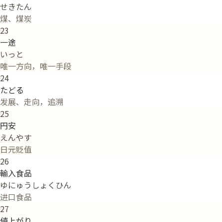
せきたん
煤、煤炭
23
一途
いっと
唯一方向，唯一手段
24
たどる
发展、走向，追溯
25
円安
えんやす
日元贬值
26
輸入食品
ゆにゅうしょくひん
进口食品
27
値上がり