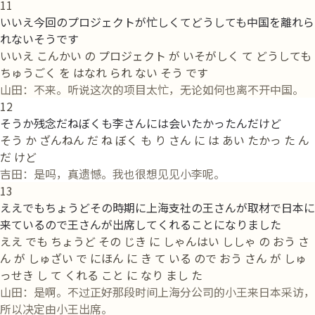
11
いいえ今回のプロジェクトが忙しくてどうしても中国を離れら
れないそうです
いいえ こんかい の プロジェクト が いそがしく て どうしても
ちゅうごく を はなれ られ ない そう です
山田：不来。听说这次的项目太忙，无论如何也离不开中国。
12
そうか残念だねぼくも李さんには会いたかったんだけど
そう か ざんねん だ ね ぼく も り さん に は あい たかっ た ん
だ けど
吉田：是吗，真遗憾。我也很想见见小李呢。
13
ええでもちょうどその時期に上海支社の王さんが取材で日本に
来ているので王さんが出席してくれることになりました
ええ でも ちょうど その じき に しゃんはい ししゃ の おう さ
ん が しゅざい で にほん に き て いる ので おう さん が しゅ
っせき し て くれる こと に なり まし た
山田：是啊。不过正好那段时间上海分公司的小王来日本采访，
所以决定由小王出席。