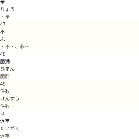
量
りょう
…量
47
不
ふ
…不…、非…
48
肥満
ひまん
肥胖
49
件数
けんすう
件数
50
退学
たいがく
退学