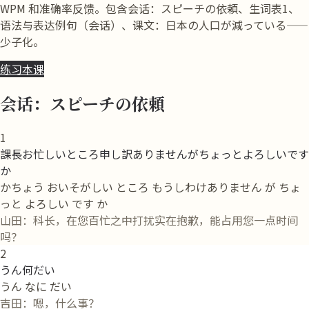
WPM 和准确率反馈。包含会话：スピーチの依頼、生词表1、
语法与表达例句（会话）、课文：日本の人口が減っている——
少子化。
练习本课
会话：スピーチの依頼
1
課長お忙しいところ申し訳ありませんがちょっとよろしいです
か
かちょう おいそがしい ところ もうしわけありません が ちょ
っと よろしい です か
山田：科长，在您百忙之中打扰实在抱歉，能占用您一点时间
吗？
2
うん何だい
うん なに だい
吉田：嗯，什么事？