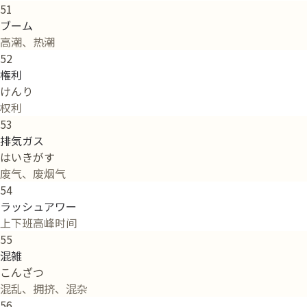
51
ブーム
高潮、热潮
52
権利
けんり
权利
53
排気ガス
はいきがす
废气、废烟气
54
ラッシュアワー
上下班高峰时间
55
混雑
こんざつ
混乱、拥挤、混杂
56