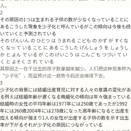
人。
2
その原因の1つは生まれる子供の数が少なくなっていることに
あるこうした現象を少子化と呼んでいるがこの傾向は今後も続
いていくと予測されている
その げんいん の ひとつ は うまれる こども の かず が すくな
く なっ て いる こと に ある こうした げんしょう を しょうし
か と よん で いる が この けいこう は こんご も つづい て い
く と よそく さ れ て いる
其原因之一在于出生的孩子数量越来越少。人们把这种现象称为
“少子化”，而且预计这一趋势今后还会继续下去。
3
少子化の背景には結婚出産育児に対する人々の意識の変化があ
る例えば結婚年齢が遅くなる晩婚化の傾向は年々強まっている
結婚時の女性の平均年齢は1977年には250歳であったが1992
年には260歳2004年には278歳になった高年齢になると出産を
控える傾向が強まり1人の女性が出産する子供の数を示す出生
率が下がるそれが少子化の原因につながっている