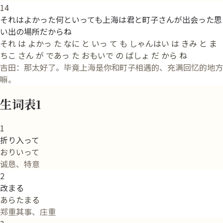
14
それはよかった何といっても上海は君と町子さんが出会った思
い出の場所だからね
それ は よかっ た なに と いっ て も しゃんはい は きみ と ま
ちこ さん が であっ た おもいで の ばしょ だ から ね
吉田：那太好了。毕竟上海是你和町子相遇的、充满回忆的地方
嘛。
生词表1
1
折り入って
おりいって
诚恳、特意
2
改まる
あらたまる
郑重其事、庄重