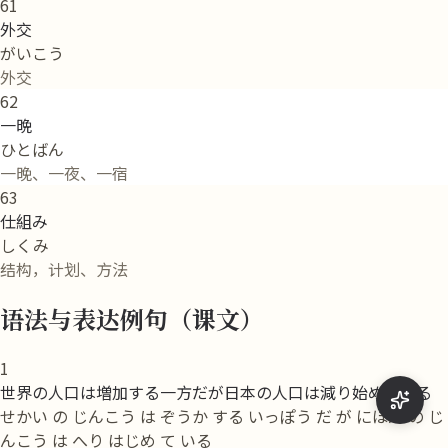
61
外交
がいこう
外交
62
一晩
ひとばん
一晚、一夜、一宿
63
仕組み
しくみ
结构，计划、方法
语法与表达例句（课文）
1
世界の人口は増加する一方だが日本の人口は減り始めている
せかい の じんこう は ぞうか する いっぽう だ が にほん の じ
んこう は へり はじめ て いる