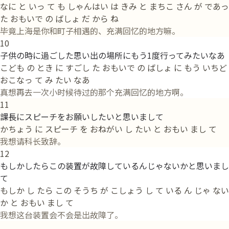
なに と いっ て も しゃんはい は きみ と まちこ さん が であっ
た おもいで の ばしょ だ から ね
毕竟上海是你和町子相遇的、充满回忆的地方嘛。
10
子供の時に過ごした思い出の場所にもう1度行ってみたいなあ
こども の とき に すごし た おもいで の ばしょ に もう いちど
おこなっ て み たい なあ
真想再去一次小时候待过的那个充满回忆的地方啊。
11
課長にスピーチをお願いしたいと思いまして
かちょう に スピーチ を おねがい し たい と おもい まし て
我想请科长致辞。
12
もしかしたらこの装置が故障しているんじゃないかと思いまし
て
もしか し たら この そうち が こしょう し て いる ん じゃ ない
か と おもい まし て
我想这台装置会不会是出故障了。