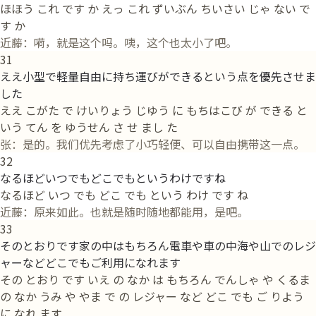
ほほう これ です か えっ これ ずいぶん ちいさい じゃ ない で
す か
近藤：嗬，就是这个吗。咦，这个也太小了吧。
31
ええ小型で軽量自由に持ち運びができるという点を優先させま
した
ええ こがた で けいりょう じゆう に もちはこび が できる と
いう てん を ゆうせん さ せ まし た
张：是的。我们优先考虑了小巧轻便、可以自由携带这一点。
32
なるほどいつでもどこでもというわけですね
なるほど いつ でも どこ でも という わけ です ね
近藤：原来如此。也就是随时随地都能用，是吧。
33
そのとおりです家の中はもちろん電車や車の中海や山でのレジ
ャーなどどこでもご利用になれます
その とおり です いえ の なか は もちろん でんしゃ や くるま
の なか うみ や やま で の レジャー など どこ でも ご りよう
に なれ ます