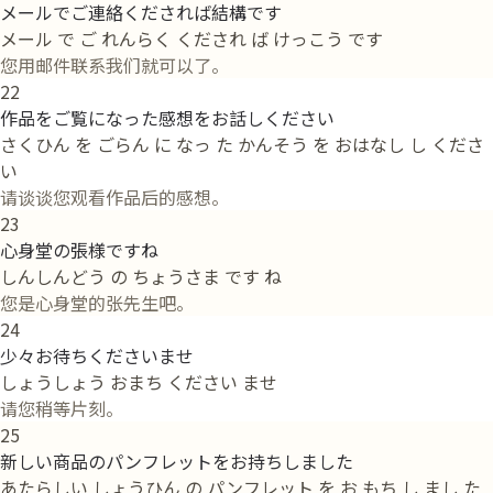
メールでご連絡くだされば結構です
メール で ご れんらく くだされ ば けっこう です
您用邮件联系我们就可以了。
22
作品をご覧になった感想をお話しください
さくひん を ごらん に なっ た かんそう を おはなし し くださ
い
请谈谈您观看作品后的感想。
23
心身堂の張様ですね
しんしんどう の ちょうさま です ね
您是心身堂的张先生吧。
24
少々お待ちくださいませ
しょうしょう おまち ください ませ
请您稍等片刻。
25
新しい商品のパンフレットをお持ちしました
あたらしい しょうひん の パンフレット を お もち し まし た