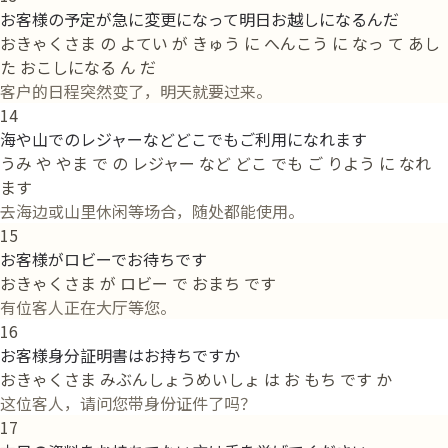
お客様の予定が急に変更になって明日お越しになるんだ
おきゃくさま の よてい が きゅう に へんこう に なっ て あし
た おこしになる ん だ
客户的日程突然变了，明天就要过来。
14
海や山でのレジャーなどどこでもご利用になれます
うみ や やま で の レジャー など どこ でも ご りよう に なれ
ます
去海边或山里休闲等场合，随处都能使用。
15
お客様がロビーでお待ちです
おきゃくさま が ロビー で おまち です
有位客人正在大厅等您。
16
お客様身分証明書はお持ちですか
おきゃくさま みぶんしょうめいしょ は お もち です か
这位客人，请问您带身份证件了吗？
17