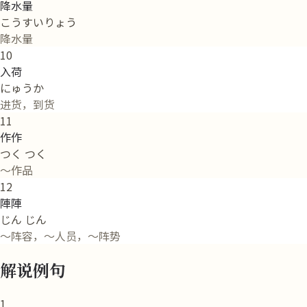
降水量
こうすいりょう
降水量
10
入荷
にゅうか
进货，到货
11
作作
つく つく
～作品
12
陣陣
じん じん
～阵容，～人员，～阵势
解说例句
1