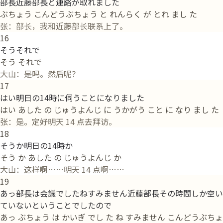
部長近藤部長と連絡が取れました
ぶちょう こんどうぶちょう と れんらく が とれ まし た
张：部长，我和近藤部长联系上了。
16
そうそれで
そう それで
大山：是吗。然后呢？
17
はい明日の14時に伺うことになりました
はい あした の じゅうよんじ に うかがう こと に なり まし た
张：是。定好明天 14 点去拜访。
18
そうか明日の14時か
そう か あした の じゅうよんじ か
大山：这样啊……明天 14 点啊……
19
あっ部長は会議でしたねすみません近藤部長その時間しか空い
ていないということでしたので
あっ ぶちょう は かいぎ でし た ね すみません こんどうぶちょ