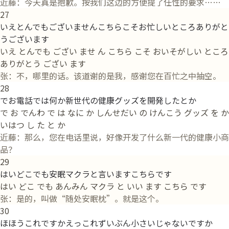
近藤：今天真是抱歉。按我们这边的方便提了任性的要求……
27
いえとんでもございませんこちらこそお忙しいところありがと
うございます
いえ とんでも ござい ませ ん こちら こそ おいそがしい ところ
ありがとう ござい ます
张：不，哪里的话。该道谢的是我，感谢您在百忙之中抽空。
28
でお電話では何か新世代の健康グッズを開発したとか
で お でんわ で は なに か しんせだい の けんこう グッズ を か
いはつ し た と か
近藤：那么，您在电话里说，好像开发了什么新一代的健康小商
品？
29
はいどこでも安眠マクラと言いますこちらです
はい どこ でも あんみん マクラ と いい ます こちら です
张：是的，叫做“随处安眠枕”。就是这个。
30
ほほうこれですかえっこれずいぶん小さいじゃないですか