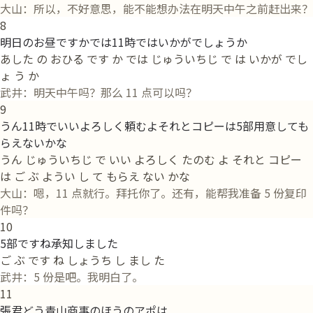
大山：所以，不好意思，能不能想办法在明天中午之前赶出来？
8
明日のお昼ですかでは11時ではいかがでしょうか
あした の おひる です か では じゅういちじ で は いかが でし
ょ う か
武井：明天中午吗？那么 11 点可以吗？
9
うん11時でいいよろしく頼むよそれとコピーは5部用意しても
らえないかな
うん じゅういちじ で いい よろしく たのむ よ それと コピー
は ご ぶ ようい し て もらえ ない かな
大山：嗯，11 点就行。拜托你了。还有，能帮我准备 5 份复印
件吗？
10
5部ですね承知しました
ご ぶ です ね しょうち し まし た
武井：5 份是吧。我明白了。
11
張君どう青山商事のほうのアポは