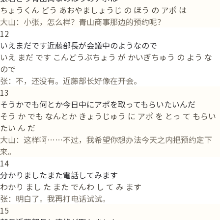
ちょうくん どう あおやましょうじ の ほう の アポ は
大山：小张，怎么样？青山商事那边的预约呢？
12
いえまだです近藤部長が会議中のようなので
いえ まだ です こんどうぶちょう が かいぎちゅう の よう な
ので
张：不，还没有。近藤部长好像在开会。
13
そうかでも何とか今日中にアポを取ってもらいたいんだ
そう か でも なんとか きょうじゅう に アポ を とっ て もらい
たい ん だ
大山：这样啊……不过，我希望你想办法今天之内把预约定下
来。
14
分かりましたまた電話してみます
わかり まし た また でんわ し て み ます
张：明白了。我再打电话试试。
15