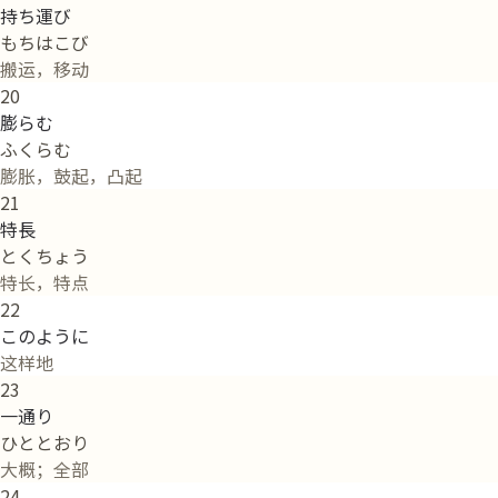
持ち運び
もちはこび
搬运，移动
20
膨らむ
ふくらむ
膨胀，鼓起，凸起
21
特長
とくちょう
特长，特点
22
このように
这样地
23
一通り
ひととおり
大概；全部
24