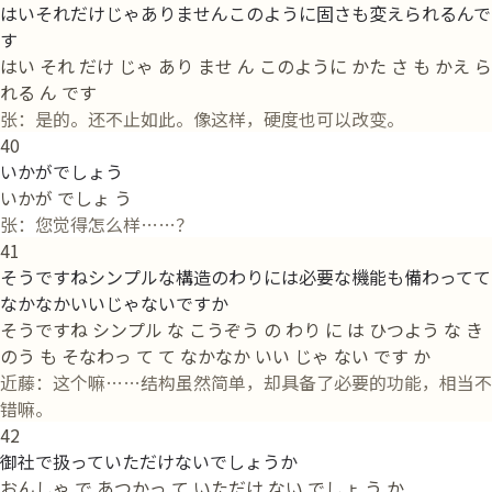
はいそれだけじゃありませんこのように固さも変えられるんで
す
はい それ だけ じゃ あり ませ ん このように かた さ も かえ ら
れる ん です
张：是的。还不止如此。像这样，硬度也可以改变。
40
いかがでしょう
いかが でしょ う
张：您觉得怎么样……？
41
そうですねシンプルな構造のわりには必要な機能も備わってて
なかなかいいじゃないですか
そうですね シンプル な こうぞう の わり に は ひつよう な き
のう も そなわっ て て なかなか いい じゃ ない です か
近藤：这个嘛……结构虽然简单，却具备了必要的功能，相当不
错嘛。
42
御社で扱っていただけないでしょうか
おんしゃ で あつかっ て いただけ ない でしょ う か