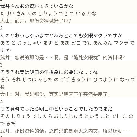
武井さんあの資料できているかな
たけい さん あの しりょう でき て いる かな
大山：武井，那份资料做好了吗？
2
あのとおっしゃいますとああどこでも安眠マクラですか
あの と おっしゃい ます と ああ どこ でも あんみん マクラ で
す か
武井：您说的那份是……啊，是“随处安眠枕”的资料吗？
3
そうそれ実は明日の午後急に必要になってね
そう それ じつは あした の ごご きゅう に ひつよう に なっ て
ね
大山：对，就是那份。其实是明天下午突然要用了。
4
その資料でしたら明日中ということでしたのでまだ
その しりょう でし たら あしたじゅう という こと でし た の
で まだ
武井：那份资料的话，之前说的是明天之内交，所以还没……