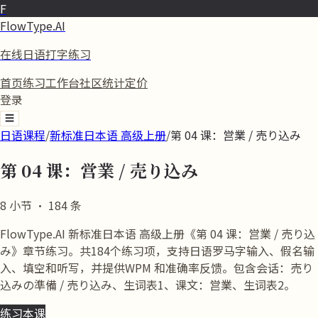
F
FlowType.AI
在线日语打字练习
首页
练习
工作台
社区
统计
定价
登录
☰
日语课程
/
新标准日本语 高级上册
/
第 04 课：営業 / 売り込み
第 04 课：営業 / 売り込み
8
小节
·
184
条
FlowType.AI 新标准日本语 高级上册《第 04 课：営業 / 売り込
み》章节练习。共184个练习项，支持日语罗马字输入、假名输
入、填空和听写，并提供WPM 和准确率反馈。包含会话：売り
込みの準備 / 売り込み、生词表1、课文：営業、生词表2。
练习本课