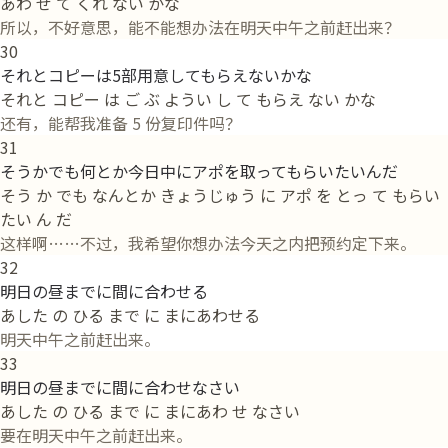
あわ せ て くれ ない かな
所以，不好意思，能不能想办法在明天中午之前赶出来？
30
それとコピーは5部用意してもらえないかな
それと コピー は ご ぶ ようい し て もらえ ない かな
还有，能帮我准备 5 份复印件吗？
31
そうかでも何とか今日中にアポを取ってもらいたいんだ
そう か でも なんとか きょうじゅう に アポ を とっ て もらい
たい ん だ
这样啊……不过，我希望你想办法今天之内把预约定下来。
32
明日の昼までに間に合わせる
あした の ひる まで に まにあわせる
明天中午之前赶出来。
33
明日の昼までに間に合わせなさい
あした の ひる まで に まにあわ せ なさい
要在明天中午之前赶出来。