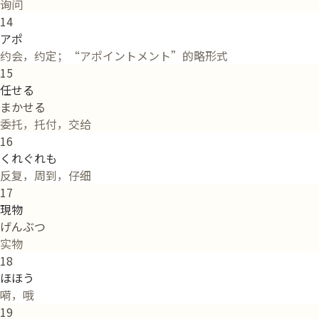
询问
14
アポ
约会，约定；“アポイントメント”的略形式
15
任せる
まかせる
委托，托付，交给
16
くれぐれも
反复，周到，仔细
17
現物
げんぶつ
实物
18
ほほう
嗬，哦
19