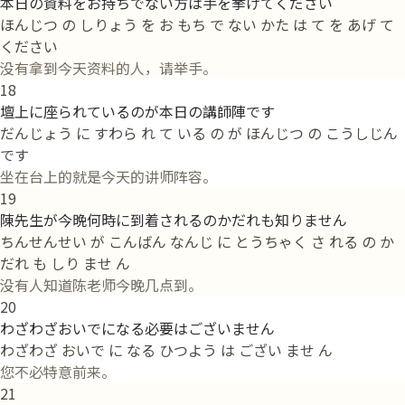
本日の資料をお持ちでない方は手を挙げてください
ほんじつ の しりょう を お もち で ない かた は て を あげ て
ください
没有拿到今天资料的人，请举手。
18
壇上に座られているのが本日の講師陣です
だんじょう に すわら れ て いる の が ほんじつ の こうしじん
です
坐在台上的就是今天的讲师阵容。
19
陳先生が今晩何時に到着されるのかだれも知りません
ちんせんせい が こんばん なんじ に とうちゃく さ れる の か
だれ も しり ませ ん
没有人知道陈老师今晚几点到。
20
わざわざおいでになる必要はございません
わざわざ おいで に なる ひつよう は ござい ませ ん
您不必特意前来。
21