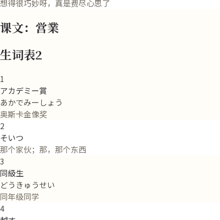
想得很巧妙呀，真是费尽心思了
课文：営業
生词表2
1
アカデミー賞
あかでみーしょう
奥斯卡金像奖
2
そいつ
那个家伙；那，那个东西
3
同級生
どうきゅうせい
同年级同学
4