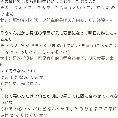
その資料でしたら明日中ということでしたのでまだ
その しりょう でし たら あしたじゅう という こと でし た の
で まだ
武井：那份资料的话，之前说的是明天之内交，所以还没……
5
そうなんだがお客様の予定が急に変更になって明日お越しにな
るんだ
そう な ん だ が おきゃくさま の よてい が きゅう に へんこう
に なっ て あした おこしになる ん だ
大山：是这样没错，可是客户的日程突然变了，明天就要过来。
6
はあそうなんですか
はあ そう な ん です か
武井：啊，是这样啊。
7
それで悪いんだけど何とか明日の昼までに間に合わせてくれな
いかな
それで わるい ん だ けど なんとか あした の ひる まで に まに
あわ せ て くれ ない かな