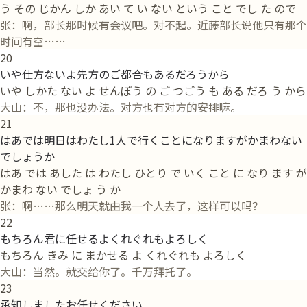
う その じかん しか あい て い ない という こと でし た ので
张：啊，部长那时候有会议吧。对不起。近藤部长说他只有那个
时间有空……
20
いや仕方ないよ先方のご都合もあるだろうから
いや しかた ない よ せんぽう の ご つごう も ある だろ う から
大山：不，那也没办法。对方也有对方的安排嘛。
21
はあでは明日はわたし1人で行くことになりますがかまわない
でしょうか
はあ では あした は わたし ひとり で いく こと に なり ます が
かまわ ない でしょ う か
张：啊……那么明天就由我一个人去了，这样可以吗？
22
もちろん君に任せるよくれぐれもよろしく
もちろん きみ に まかせる よ くれぐれも よろしく
大山：当然。就交给你了。千万拜托了。
23
承知しましたお任せください