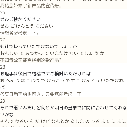
我给您带来了新产品的宣传册。
26
ぜひご検討ください
ぜひ ご けんとう ください
请您务必考虑一下。
27
御社で扱っていただけないでしょうか
おんしゃ で あつかっ て いただけ ない でしょ う か
不知贵公司能否经销这款产品？
28
お返事は後日で結構ですご検討いただければ
お へんじ は ごじつ で けっこう です ご けんとう いただけれ
ば
答复日后再给也可以。只要您能考虑一下……
29
それで悪いんだけど何とか明日の昼までに間に合わせてくれな
いかな
それで わるい ん だ けど なんとか あした の ひる まで に まに