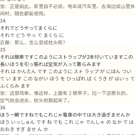
张：正是如此。家里自不必说，电车或汽车里、去海边或山里休
闲时，随处都能使用。
34
それでどうやってまくらに
それで どう やっ て まくら に
近藤：那么，怎么变成枕头呢？
35
それは簡単ですこのようにストラップが2本付いていますこの
長いほうを引っ張れば空気が入って膨らみます
それ は かんたん です このように スト ラップ が にほん つい
て い ます この ながい ほう を ひっぱれ ば くうき が はいっ て
ふくらみ ます
张：这很简单。像这样，上面有 2 根带子。拉一下这根长的，
空气就会进去，枕头就鼓起来了。
36
ほう一瞬ですねでもこれじゃ電車の中では大き過ぎませんか
ほう いっしゅん です ね でも これ じゃ でんしゃ の なか で は
おおき すぎ ませ ん か