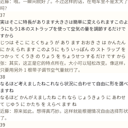
近藤：哦。一瞬间就好了。不过这样的话，在电车里不是太大了
吗？
37
実はそこに特長があります大きさは簡単に変えられますこのよ
うにもう1本のストラップを使って空気の量を調節するだけで
すから
じつは そこ に とくちょう が あり ます おおき さ は かんたん
に かえ られ ます このように もう いっぽん の スト ラップ を
つかっ て くうき の りょう を ちょうせつ する だけ です から
张：其实，这正是它的特点所在。大小可以轻松改变。像这样，
只要用另外 1 根带子调节空气量就行了。
38
なるほど考えましたねこれなら状況に合わせて自由に形を選べ
ますね
なるほど かんがえましたね これ なら じょうきょう に あわせ
て じゆう に かたち を えらべ ます ね
近藤：原来如此。想得真巧妙。这样就能根据情况自由选择形状
了。
39