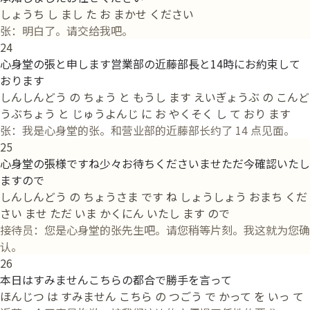
しょうち し まし た お まかせ ください
张：明白了。请交给我吧。
24
心身堂の張と申します営業部の近藤部長と14時にお約束して
おります
しんしんどう の ちょう と もうし ます えいぎょうぶ の こんど
うぶちょう と じゅうよんじ に お やくそく し て おり ます
张：我是心身堂的张。和营业部的近藤部长约了 14 点见面。
25
心身堂の張様ですね少々お待ちくださいませただ今確認いたし
ますので
しんしんどう の ちょうさま です ね しょうしょう おまち くだ
さい ませ ただ いま かくにん いたし ます ので
接待员：您是心身堂的张先生吧。请您稍等片刻。我这就为您确
认。
26
本日はすみませんこちらの都合で勝手を言って
ほんじつ は すみません こちら の つごう で かって を いっ て