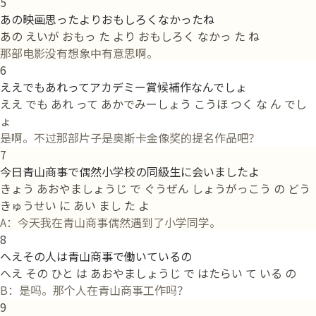
5
あの映画思ったよりおもしろくなかったね
あの えいが おもっ た より おもしろく なかっ た ね
那部电影没有想象中有意思啊。
6
ええでもあれってアカデミー賞候補作なんでしょ
ええ でも あれ って あかでみーしょう こうほ つく な ん でし
ょ
是啊。不过那部片子是奥斯卡金像奖的提名作品吧？
7
今日青山商事で偶然小学校の同級生に会いましたよ
きょう あおやましょうじ で ぐうぜん しょうがっこう の どう
きゅうせい に あい まし た よ
A：今天我在青山商事偶然遇到了小学同学。
8
へえその人は青山商事で働いているの
へえ その ひと は あおやましょうじ で はたらい て いる の
B：是吗。那个人在青山商事工作吗？
9