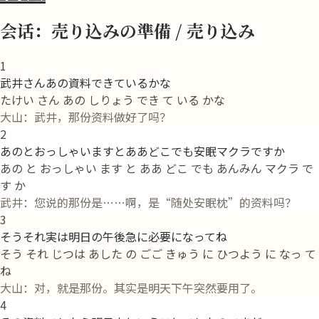
会话：売り込みの準備 / 売り込み
1
武井さんあの資料できているかな
たけい さん あの しりょう でき て いる かな
大山：武井，那份资料做好了吗？
2
あのとおっしゃいますとああどこでも安眠マクラですか
あの と おっしゃい ます と ああ どこ でも あんみん マクラ で
す か
武井：您说的那份是……啊，是“随处安眠枕”的资料吗？
3
そうそれ実は明日の午後急に必要になってね
そう それ じつは あした の ごご きゅう に ひつよう に なっ て
ね
大山：对，就是那份。其实是明天下午突然要用了。
4