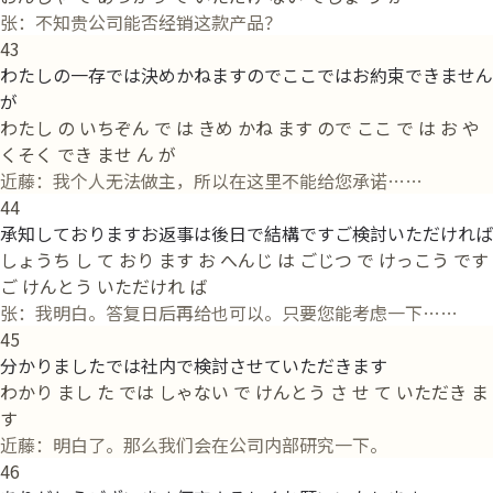
张：不知贵公司能否经销这款产品？
43
わたしの一存では決めかねますのでここではお約束できません
が
わたし の いちぞん で は きめ かね ます ので ここ で は お や
くそく でき ませ ん が
近藤：我个人无法做主，所以在这里不能给您承诺……
44
承知しておりますお返事は後日で結構ですご検討いただければ
しょうち し て おり ます お へんじ は ごじつ で けっこう です
ご けんとう いただけれ ば
张：我明白。答复日后再给也可以。只要您能考虑一下……
45
分かりましたでは社内で検討させていただきます
わかり まし た では しゃない で けんとう さ せ て いただき ま
す
近藤：明白了。那么我们会在公司内部研究一下。
46