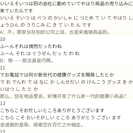
いいえそいつは別の会社に勤めていてやはり商品の売り込みに
来ていたんです
いいえ そいつ は べつ の かいしゃ に つとめ て い て やはり し
ょうひん の うりこみ に き て い た ん です
A：不，那家伙在别的公司上班，也是来推销商品的。
10
ふーんそれは偶然だったわね
ふーん それ は ぐうぜん だっ た わ ね
B：嗯……那还真是巧啊。
11
でお電話では何か新世代の健康グッズを開発したとか
で お でんわ で は なに か しんせだい の けんこう グッズ を か
いはつ し た と か
那么，您在电话里说，好像开发了什么新一代的健康小商品？
12
こちらこそお忙しいところありがとうございます
こちら こそ おいそがしい ところ ありがとう ござい ます
该道谢的是我，感谢您在百忙之中抽空。
13