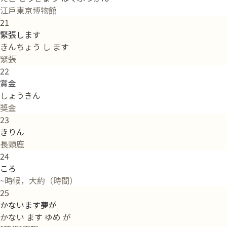
江戶東京博物館
21
緊張します
きんちょう し ます
緊張
22
賞金
しょうきん
獎金
23
きりん
長頸鹿
24
ころ
~時候，大約（時間）
25
かないます夢が
かない ます ゆめ が