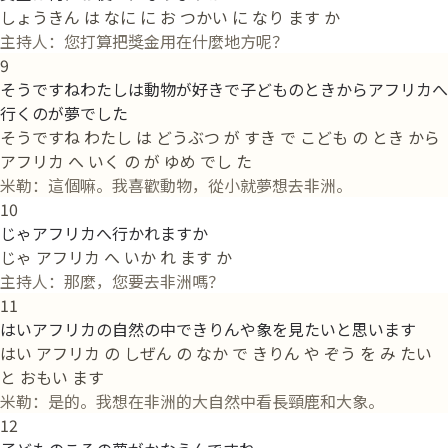
しょうきん は なに に お つかい に なり ます か
主持人：您打算把獎金用在什麼地方呢？
9
そうですねわたしは動物が好きで子どものときからアフリカへ
行くのが夢でした
そうですね わたし は どうぶつ が すき で こども の とき から
アフリカ へ いく の が ゆめ でし た
米勒：這個嘛。我喜歡動物，從小就夢想去非洲。
10
じゃアフリカへ行かれますか
じゃ アフリカ へ いか れ ます か
主持人：那麼，您要去非洲嗎？
11
はいアフリカの自然の中できりんや象を見たいと思います
はい アフリカ の しぜん の なか で きりん や ぞう を み たい
と おもい ます
米勒：是的。我想在非洲的大自然中看長頸鹿和大象。
12