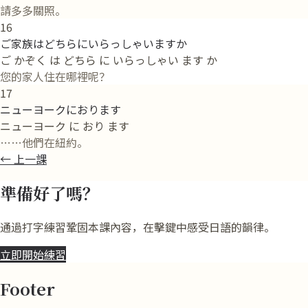
請多多關照。
16
ご家族はどちらにいらっしゃいますか
ご かぞく は どちら に いらっしゃい ます か
您的家人住在哪裡呢？
17
ニューヨークにおります
ニューヨーク に おり ます
……他們在紐約。
←
上一課
準備好了嗎？
通過打字練習鞏固本課內容，在擊鍵中感受日語的韻律。
立即開始練習
Footer