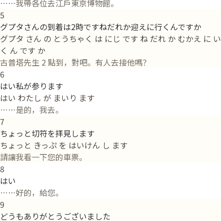
……我帶各位去江戶東京博物館。
5
グプタさんの到着は2時ですねだれか迎えに行くんですか
グプタ さん の とうちゃく は にじ です ね だれ か むかえ に い
く ん です か
古普塔先生 2 點到，對吧。有人去接他嗎？
6
はい私が参ります
はい わたし が まいり ます
……是的，我去。
7
ちょっと切符を拝見します
ちょっと きっぷ を はいけん し ます
請讓我看一下您的車票。
8
はい
……好的，給您。
9
どうもありがとうございました