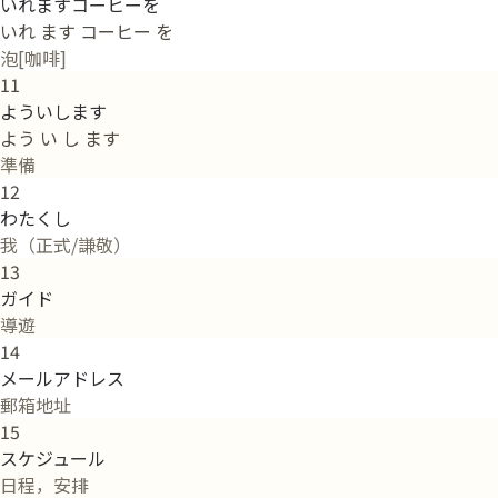
いれますコーヒーを
いれ ます コーヒー を
泡[咖啡]
11
よういします
よう い し ます
準備
12
わたくし
我（正式/謙敬）
13
ガイド
導遊
14
メールアドレス
郵箱地址
15
スケジュール
日程，安排