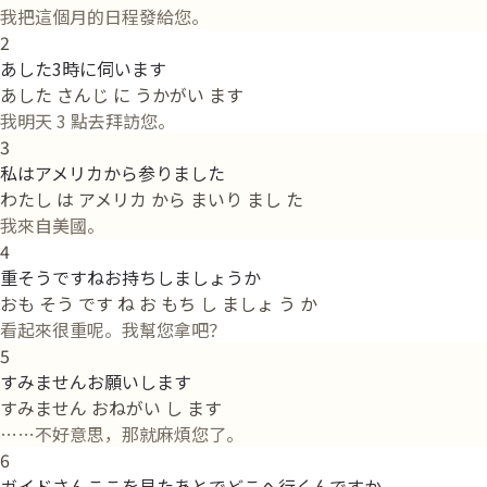
我把這個月的日程發給您。
2
あした3時に伺います
あした さんじ に うかがい ます
我明天 3 點去拜訪您。
3
私はアメリカから参りました
わたし は アメリカ から まいり まし た
我來自美國。
4
重そうですねお持ちしましょうか
おも そう です ね お もち し ましょ う か
看起來很重呢。我幫您拿吧？
5
すみませんお願いします
すみません おねがい し ます
……不好意思，那就麻煩您了。
6
ガイドさんここを見たあとでどこへ行くんですか