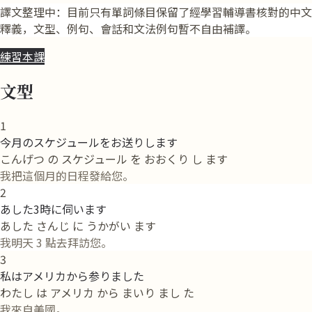
譯文整理中：目前只有單詞條目保留了經學習輔導書核對的中文
釋義，文型、例句、會話和文法例句暫不自由補譯。
練習本課
文型
1
今月のスケジュールをお送りします
こんげつ の スケジュール を おおくり し ます
我把這個月的日程發給您。
2
あした3時に伺います
あした さんじ に うかがい ます
我明天 3 點去拜訪您。
3
私はアメリカから参りました
わたし は アメリカ から まいり まし た
我來自美國。