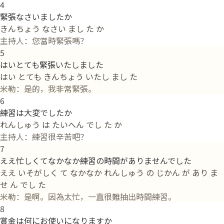
4
緊張なさいましたか
きんちょう なさい まし た か
主持人：您當時緊張嗎？
5
はいとても緊張いたしました
はい とても きんちょう いたし まし た
米勒：是的，我非常緊張。
6
練習は大変でしたか
れんしゅう は たいへん でし た か
主持人：練習很辛苦吧？
7
ええ忙しくてなかなか練習の時間がありませんでした
ええ いそがしく て なかなか れんしゅう の じかん が あり ま
せ ん でし た
米勒：是啊。因為太忙，一直很難抽出時間練習。
8
賞金は何にお使いになりますか