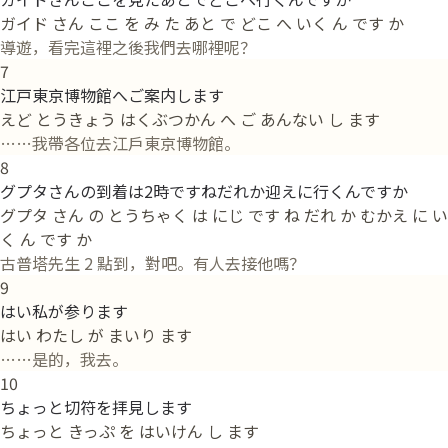
ガイド さん ここ を み た あと で どこ へ いく ん です か
導遊，看完這裡之後我們去哪裡呢？
7
江戸東京博物館へご案内します
えど とうきょう はくぶつかん へ ご あんない し ます
……我帶各位去江戶東京博物館。
8
グプタさんの到着は2時ですねだれか迎えに行くんですか
グプタ さん の とうちゃく は にじ です ね だれ か むかえ に い
く ん です か
古普塔先生 2 點到，對吧。有人去接他嗎？
9
はい私が参ります
はい わたし が まいり ます
……是的，我去。
10
ちょっと切符を拝見します
ちょっと きっぷ を はいけん し ます