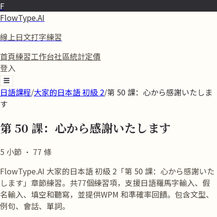
F
FlowType.AI
線上日文打字練習
首頁
練習
工作台
社區
統計
定價
登入
☰
日語課程
/
大家的日本語 初級 2
/
第 50 課：心から感謝いたしま
す
第 50 課：心から感謝いたします
5
小節
·
77
條
FlowType.AI 大家的日本語 初級 2「第 50 課：心から感謝いた
します」章節練習。共77個練習項，支援日語羅馬字輸入、假
名輸入、填空和聽寫，並提供WPM 和準確率回饋。包含文型、
例句、會話、單詞。