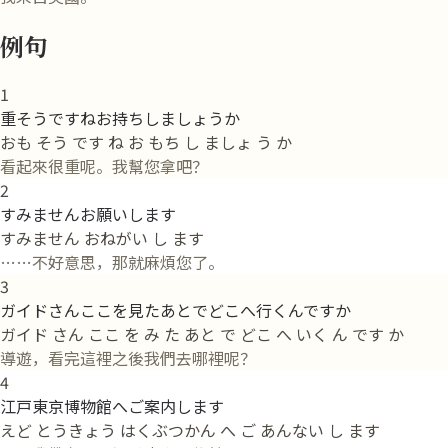
例句
1
重そうですねお持ちしましょうか
おも そう です ね お もち し ましょ う か
看起來很重呢。我幫您拿吧？
2
すみませんお願いします
すみません おねがい し ます
……不好意思，那就麻煩您了。
3
ガイドさんここを見たあとでどこへ行くんですか
ガイド さん ここ を み た あと で どこ へ いく ん です か
導遊，看完這裡之後我們去哪裡呢？
4
江戸東京博物館へご案内します
えど とうきょう はくぶつかん へ ご あんない し ます