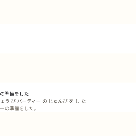
の準備をした
じょう び パーティー の じゅんび を し た
ーの準備をした。