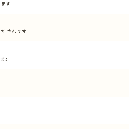
 ます
まだ さん です
 ます