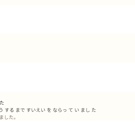
た
する まで すいえい を ならっ て い まし た
ました。