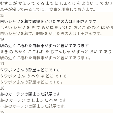
むすこ が かえっ て くる まで に しょくじ を ようい し て おき
息子が帰って来るまでに、 食事を用意しておきます。
15
白いシャツを着て眼鏡をかけた男の人は山田さんです
しろい シャツ を き て めがね を かけ た おとこ の ひと は や
白いシャツを着て、眼鏡をかけた男の人は山田さんです。
16
駅の近くに壊れた自転車がずっと置いてあります
えき の ちかく に こわれ た じてんしゃ が ずっと おい て あり
駅の近くに壊れた自転車がずっと置いてあります。
17
タワポンさんの部屋はどこですか
タワポン さん の へや は どこ です か
タワポンさんの部屋はどこですか。
18
あのカーテンの閉まった部屋です
あの カーテン の しまっ た へや です
…あのカーテンの閉まった部屋です。
19