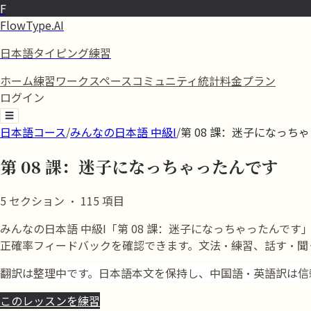
F
FlowType.AI
日本語タイピング練習
ホーム
練習
ワークスペース
コミュニティ
統計
料金プラン
ログイン
☰
日本語コース
/
みんなの日本語 中級I
/
第 08 課：迷子になっち
第 08 課：迷子になっちゃったんです
5
セクション
·
115
項目
みんなの日本語 中級I「第 08 課：迷子になっちゃったんです」
正確率フィードバックを確認できます。文法・練習、話す・聞
翻訳は整理中です。日本語本文を保持し、中国語・英語訳は信
このレッスンを練習