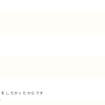
を し たかっ た から です
。