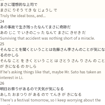
まさに理想的な上司で
まさに りそう てき な じょうし で
Truly the ideal boss, and...
24
あの事故で生き残ったなんてまさに奇跡だ
あの じこ で いきのこっ た なんて まさに きせき だ
Surviving that accident was nothing short of a miracle.
25
そんなことを聞くということは佐藤さん李さんのことが気にな
るのかしら
そんな こと を きく という こと は さとう さん り さん の こと
が きになる の かしら
If he's asking things like that, maybe Mr. Sato has taken an
interest in Li.
26
明日お祭りがあるので天気が気になる
あした おまつり が ある ので てんき が きになる
There's a festival tomorrow, so I keep worrying about the