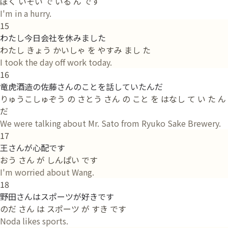
ぼく いそい で いる ん です
I'm in a hurry.
15
わたし今日会社を休みました
わたし きょう かいしゃ を やすみ まし た
I took the day off work today.
16
竜虎酒造の佐藤さんのことを話していたんだ
りゅうこしゅぞう の さとう さん の こと を はなし て い た ん
だ
We were talking about Mr. Sato from Ryuko Sake Brewery.
17
王さんが心配です
おう さん が しんぱい です
I'm worried about Wang.
18
野田さんはスポーツが好きです
のだ さん は スポーツ が すき です
Noda likes sports.