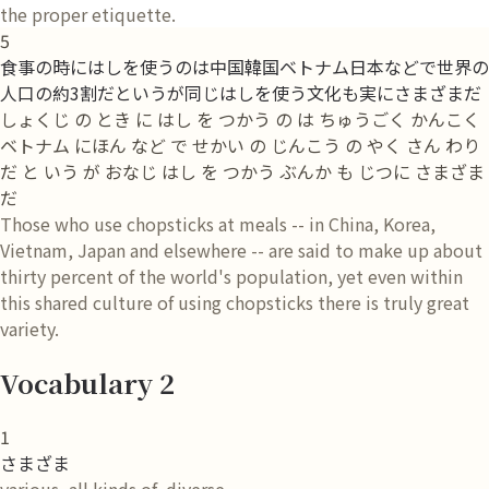
the proper etiquette.
5
食事の時にはしを使うのは中国韓国ベトナム日本などで世界の
人口の約3割だというが同じはしを使う文化も実にさまざまだ
しょくじ の とき に はし を つかう の は ちゅうごく かんこく
ベトナム にほん など で せかい の じんこう の やく さん わり
だ と いう が おなじ はし を つかう ぶんか も じつに さまざま
だ
Those who use chopsticks at meals -- in China, Korea,
Vietnam, Japan and elsewhere -- are said to make up about
thirty percent of the world's population, yet even within
this shared culture of using chopsticks there is truly great
variety.
Vocabulary 2
1
さまざま
various, all kinds of, diverse