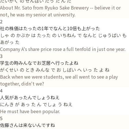
だいがく の せんぱい だっ た ん だ
About Mr. Sato from Ryuko Sake Brewery -- believe it or
not, he was my senior at university.
2
社の株価はたったの1年でなんと10倍も上がった
しゃ の かぶか は たった の いちねん で なんと じゅうばい も
あがっ た
Company A's share price rose a full tenfold in just one year.
3
学生の時みんなでお芝居へ行ったよね
がくせい の とき みんな で お しばい へ いっ た よ ね
Back when we were students, we all went to see a play
together, didn't we?
4
人気があったんでしょうねえ
にんき が あっ た ん でしょ う ねえ
He must have been popular.
5
佐藤さんは来ないんですね