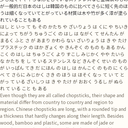
が一般的だ日本のはしは韓国のものに比べてさらに短く先のほ
うは細くなっていてとがっている材質は木や竹が多く漆が塗ら
れていることもある
はし と いっ て も その かたち や ざいりょう は くに や ちいき
によって ちがう ちゅうごく の はし は ながく て せんたん が
まるく ふと さ が あまり かわら ない ざいりょう は き や たけ
プラスチック の ほか ぎょく や きんぞく の もの も ある かん
こく の はし は ちゅうごく より すこし みじかく やや たいら
な かたち を し て いる ステンレス など きんぞく せい の もの
が いっぱん てき だ にほん の はし は かんこく の もの に くら
べ て さらに みじかく さき の ほう は ほそく なっ て い て と
がっ て いる ざいしつ は き や たけ が おおく うるし が ぬら
れ て いる こと も ある
Even though they are all called chopsticks, their shape and
material differ from country to country and region to
region. Chinese chopsticks are long, with a rounded tip and
a thickness that hardly changes along their length. Besides
wood, bamboo and plastic, some are made of jade or