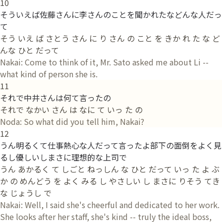
10
そういえば佐藤さんに李さんのことを聞かれたなどんな人だっ
て
そう いえ ば さとう さん に り さん の こと を きか れ た な ど
んな ひと だって
Nakai: Come to think of it, Mr. Sato asked me about Li --
what kind of person she is.
11
それで中井さんは何て言ったの
それで なかい さん は なに て いっ た の
Noda: So what did you tell him, Nakai?
12
うん明るくて仕事熱心な人だって言ったよ部下の面倒をよく見
るし優しいしまさに理想的な上司で
うん あかるく て しごと ねっしん な ひと だって いっ た よ ぶ
か の めんどう を よく みる し やさしい し まさに りそう てき
な じょうし で
Nakai: Well, I said she's cheerful and dedicated to her work.
She looks after her staff, she's kind -- truly the ideal boss,