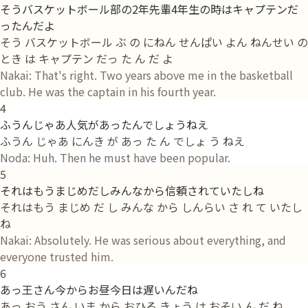
そうバスケットボール部の2年先輩4年生の時はキャプテンだ
ったんだよ
そう バスケットボール ぶ の にねん せんぱい よん ねんせい の
とき は キャプテン だっ た ん だ よ
Nakai: That's right. Two years above me in the basketball
club. He was the captain in his fourth year.
4
ふうんじゃあ人気があったんでしょうねえ
ふうん じゃあ にんき が あっ た ん でしょ う ねえ
Noda: Huh. Then he must have been popular.
5
それはもうまじめだしみんなから信頼されていたしね
それはもう まじめ だ し みんな から しんらい さ れ て いたし
ね
Nakai: Absolutely. He was serious about everything, and
everyone trusted him.
6
あっ王さん今からお昼今日は遅いんだね
あっ おう さん いま から おひる きょう は おそい ん だ ね