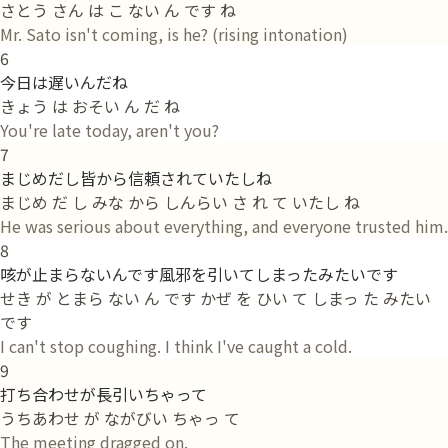
さとう さん は こ ない ん です ね
Mr. Sato isn't coming, is he? (rising intonation)
6
今日は遅いんだね
きょう は おそい ん だ ね
You're late today, aren't you?
7
まじめだし皆から信頼されていたしね
まじめ だ し みな から しんらい さ れ て いたし ね
He was serious about everything, and everyone trusted him.
8
咳が止まらないんです風邪を引いてしまったみたいです
せき が とまら ない ん です かぜ を ひい て しまっ た みたい
です
I can't stop coughing. I think I've caught a cold.
9
打ち合わせが長引いちゃって
うちあわせ が ながびい ちゃっ て
The meeting dragged on.