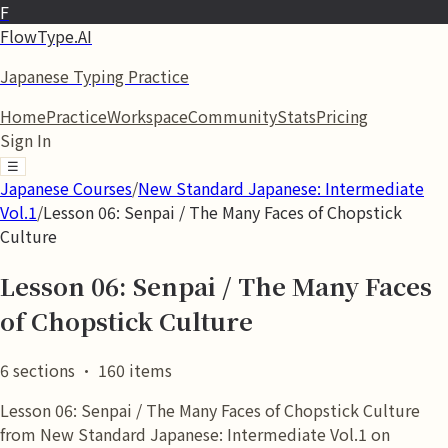
F
FlowType.AI
Japanese Typing Practice
Home
Practice
Workspace
Community
Stats
Pricing
Sign In
☰
Japanese Courses
/
New Standard Japanese: Intermediate
Vol.1
/
Lesson 06: Senpai / The Many Faces of Chopstick
Culture
Lesson 06: Senpai / The Many Faces
of Chopstick Culture
6
sections
·
160
items
Lesson 06: Senpai / The Many Faces of Chopstick Culture
from New Standard Japanese: Intermediate Vol.1 on