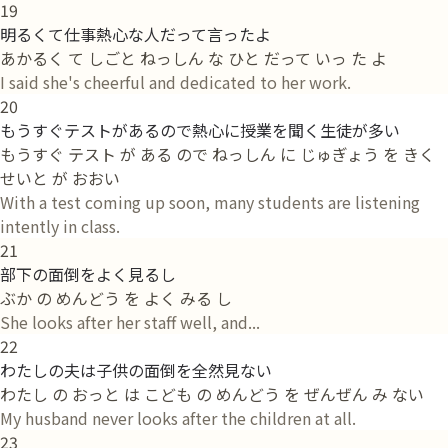
19
明るくて仕事熱心な人だって言ったよ
あかるく て しごと ねっしん な ひと だって いっ た よ
I said she's cheerful and dedicated to her work.
20
もうすぐテストがあるので熱心に授業を聞く生徒が多い
もうすぐ テスト が ある ので ねっしん に じゅぎょう を きく
せいと が おおい
With a test coming up soon, many students are listening
intently in class.
21
部下の面倒をよく見るし
ぶか の めんどう を よく みる し
She looks after her staff well, and...
22
わたしの夫は子供の面倒を全然見ない
わたし の おっと は こども の めんどう を ぜんぜん み ない
My husband never looks after the children at all.
23