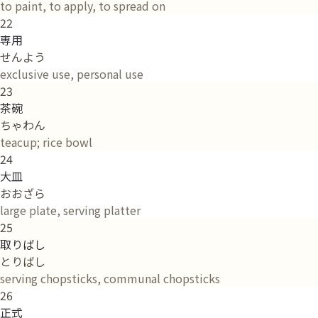
to paint, to apply, to spread on
22
専用
せんよう
exclusive use, personal use
23
茶碗
ちゃわん
teacup; rice bowl
24
大皿
おおざら
large plate, serving platter
25
取りばし
とりばし
serving chopsticks, communal chopsticks
26
正式