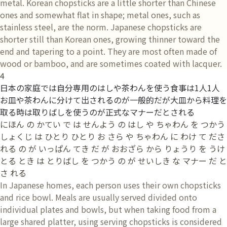
metal. Korean chopsticks are a little shorter than Chinese
ones and somewhat flat in shape; metal ones, such as
stainless steel, are the norm. Japanese chopsticks are
shorter still than Korean ones, growing thinner toward the
end and tapering to a point. They are most often made of
wood or bamboo, and are sometimes coated with lacquer.
4
日本の家庭では自分専用のはしや茶わんを使う食事は1人1人
お皿や茶わんに分けて出されるのが一般的だが大皿から料理を
取る時は取りばしを使うのが正式なマナーだとされる
にほん の かてい で は せんよう の はし や ちゃわん を つかう
しょくじ は ひとり ひとり お さら や ちゃわん に わけ て ださ
れる の が いっぱん てき だ が おおざら から りょうり を うけ
とる とき は とりばし を つかう の が せいしき な マナー だ と
さ れる
In Japanese homes, each person uses their own chopsticks
and rice bowl. Meals are usually served divided onto
individual plates and bowls, but when taking food from a
large shared platter, using serving chopsticks is considered