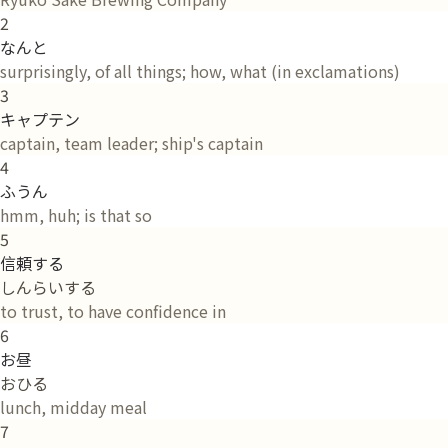
2
なんと
surprisingly, of all things; how, what (in exclamations)
3
キャプテン
captain, team leader; ship's captain
4
ふうん
hmm, huh; is that so
5
信頼する
しんらいする
to trust, to have confidence in
6
お昼
おひる
lunch, midday meal
7