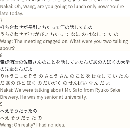
Nakai: Oh, Wang, are you going to lunch only now? You're
late today.
7
打ち合わせが長引いちゃって何の話してたの
うちあわせ が ながびい ちゃっ て なに の はなし て た の
Wang: The meeting dragged on. What were you two talking
about?
8
竜虎酒造の佐藤さんのことを話していたんだあの人ぼくの大学
の先輩なんだよ
りゅうこしゅぞう の さとう さん の こと を はなし て い た ん
だ あの ひと ぼく の だいがく の せんぱい な ん だ よ
Nakai: We were talking about Mr. Sato from Ryuko Sake
Brewery. He was my senior at university.
9
へえそうだったの
へえ そう だっ た の
Wang: Oh really? I had no idea.