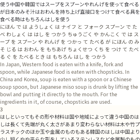
使う中国や韓国ではスープをスプーンやれんげを使って食べる
が日本のみそ汁はおわんを持ち上げ直接口をつけて食べる具を
食べる時はもちろんはしを使う
にほん で は ようしょく は ナイフ と フォーク スプーン で た
べ わしょく は はし を つかう ちゅうごく や かんこく で は ス
ープ を スプーン や れんげ を つかっ て たべる が にほん の み
そ じる は おわん を もちあげ ちょくせつ くち を つけ て たべ
る ぐ を たべる とき は もちろん はし を つかう
In Japan, Western food is eaten with a knife, fork and
spoon, while Japanese food is eaten with chopsticks. In
China and Korea, soup is eaten with a spoon or a Chinese
soup spoon, but Japanese miso soup is drunk by lifting the
bowl and putting it directly to the mouth. For the
ingredients in it, of course, chopsticks are used.
3
はしといってもその形や材料は国や地域によって違う中国のは
しは長くて先端が丸く太さがあまり変わらない材料は木や竹プ
ラスチックのほか玉や金属のものもある韓国のはしは中国より
少し短くやや平らな形をしているステンレスなど金属製のもの