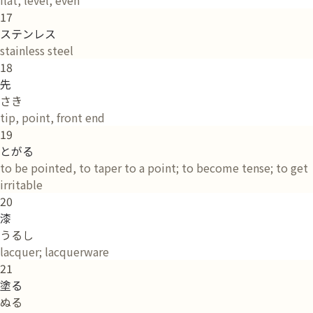
17
ステンレス
stainless steel
18
先
さき
tip, point, front end
19
とがる
to be pointed, to taper to a point; to become tense; to get
irritable
20
漆
うるし
lacquer; lacquerware
21
塗る
ぬる