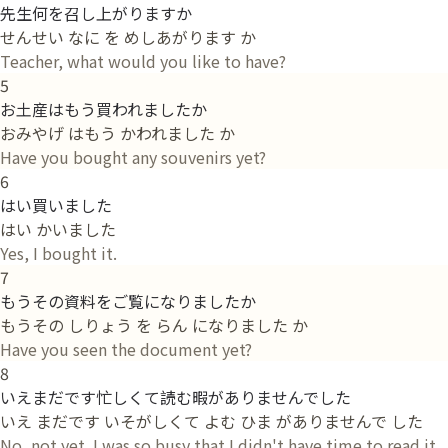
先生何を召し上がりますか
せんせい なに を めしあがります か
Teacher, what would you like to have?
5
お土産はもう買われましたか
おみやげ はもう かわれました か
Have you bought any souvenirs yet?
6
はい買いました
はい かいました
Yes, I bought it.
7
もうその資料をご覧になりましたか
もうその しりょう を らん になりました か
Have you seen the document yet?
8
いえまだです忙しくて読む暇がありませんでした
いえ まだです いそがしくて よむ ひま がありませんで した
No, not yet. I was so busy that I didn't have time to read it.