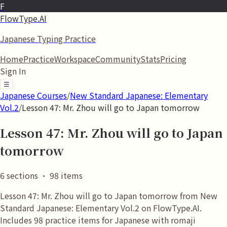
F
FlowType.AI
Japanese Typing Practice
Home
Practice
Workspace
Community
Stats
Pricing
Sign In
☰
Japanese Courses
/
New Standard Japanese: Elementary
Vol.2
/
Lesson 47: Mr. Zhou will go to Japan tomorrow
Lesson 47: Mr. Zhou will go to Japan
tomorrow
6
sections
·
98
items
Lesson 47: Mr. Zhou will go to Japan tomorrow from New
Standard Japanese: Elementary Vol.2 on FlowType.AI.
Includes 98 practice items for Japanese with romaji