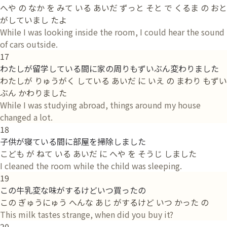
へや の なか を みて いる あいだ ずっと そと で くるま の おと
がしていまし たよ
While I was looking inside the room, I could hear the sound
of cars outside.
17
わたしが留学している間に家の周りもずいぶん変わりました
わたしが りゅうがく している あいだ に いえ の まわり もずい
ぶん かわりました
While I was studying abroad, things around my house
changed a lot.
18
子供が寝ている間に部屋を掃除しました
こども が ねて いる あいだ に へや を そうじ しました
I cleaned the room while the child was sleeping.
19
この牛乳変な味がするけどいつ買ったの
この ぎゅうにゅう へんな あじ がするけど いつ かった の
This milk tastes strange, when did you buy it?
20