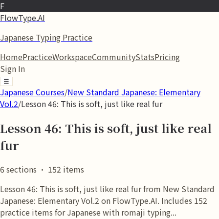
F
FlowType.AI
Japanese Typing Practice
Home
Practice
Workspace
Community
Stats
Pricing
Sign In
☰
Japanese Courses
/
New Standard Japanese: Elementary
Vol.2
/
Lesson 46: This is soft, just like real fur
Lesson 46: This is soft, just like real
fur
6
sections
·
152
items
Lesson 46: This is soft, just like real fur from New Standard
Japanese: Elementary Vol.2 on FlowType.AI. Includes 152
practice items for Japanese with romaji typing...