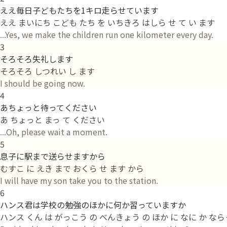
ええ毎日子どもたちを1キロ走らせています
ええ まいにち こども たち を いちきろ はしら せ て い ます
...Yes, we make the children run one kilometer every day.
3
そろそろ失礼します
そろそろ しつれい し ます
I should be going now.
4
あちょっと待ってください
あ ちょっと まっ て ください
...Oh, please wait a moment.
5
息子に駅まで送らせますから
むすこ に えき まで おくら せ ます から
I will have my son take you to the station.
6
ハンス君は学校の勉強のほかに何か習っていますか
ハンス くん は がっこう の べんきょう の ほか に なに か ならっ