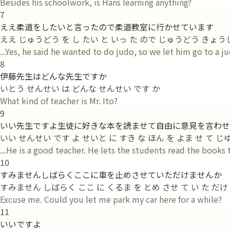
Besides his schoolwork, is Hans learning anything?
7
ええ柔道をしたいと言ったので柔道教室に行かせています
ええ じゅうどう を し たい と いっ た ので じゅうどう きょうし
...Yes, he said he wanted to do judo, so we let him go to a ju
8
伊藤先生はどんな先生ですか
いとう せんせい は どんな せんせい です か
What kind of teacher is Mr. Ito?
9
いい先生ですよ生徒に好きな本を読ませて自由に意見を言わせ
いい せんせい です よ せいと に すき な ほん を よま せ て じ
...He is a good teacher. He lets the students read the books t
10
すみませんしばらくここに車を止めさせていただけませんか
すみません しばらく ここ に くるま を とめ させ て い た だけ 
Excuse me. Could you let me park my car here for a while?
11
いいですよ