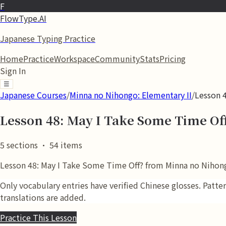
F
FlowType.AI
Japanese Typing Practice
Home
Practice
Workspace
Community
Stats
Pricing
Sign In
☰
Japanese Courses
/
Minna no Nihongo: Elementary II
/
Lesson 
Lesson 48: May I Take Some Time Of
5
sections
·
54
items
Lesson 48: May I Take Some Time Off? from Minna no Nihongo:
Only vocabulary entries have verified Chinese glosses. Patt
translations are added.
Practice This Lesson