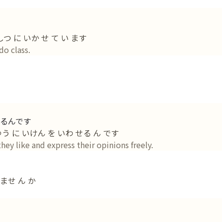
つ に いか せ て い ます
do class.
るんです
ゆう に いけん を いわ せる ん です
hey like and express their opinions freely.
ませ ん か