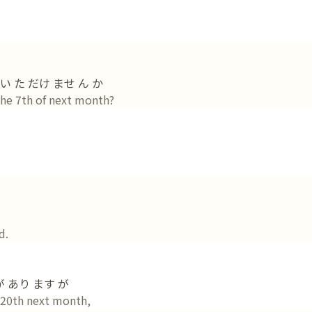
い た だけ ませ ん か
the 7th of next month?
d.
 あり ます が
e 20th next month,