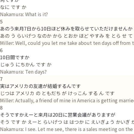
なに です か
Nakamura: What is it?
5
あのう来月7日から10日ほど休みを取らせていただけませんか
あの う らいげつ なのか から とおか ほど やすみ を とら せ て 
Miller: Well, could you let me take about ten days off from 
6
10日間ですか
じゅう にちかん です か
Nakamura: Ten days?
7
実はアメリカの友達が結婚するんです
じつは アメリカ の ともだち が けっこん する ん です
Miller: Actually, a friend of mine in America is getting marrie
8
そうですかえーと来月は20日に営業会議がありますが
そう です か えーと らいげつ は はつか に えいぎょう かいぎ が
Nakamura: I see. Let me see, there is a sales meeting on th