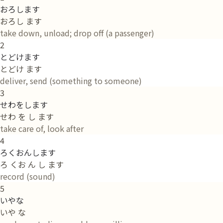
おろします
おろし ます
take down, unload; drop off (a passenger)
2
とどけます
とどけ ます
deliver, send (something to someone)
3
せわをします
せわ を し ます
take care of, look after
4
ろくおんします
ろ くお ん し ます
record (sound)
5
いやな
いや な