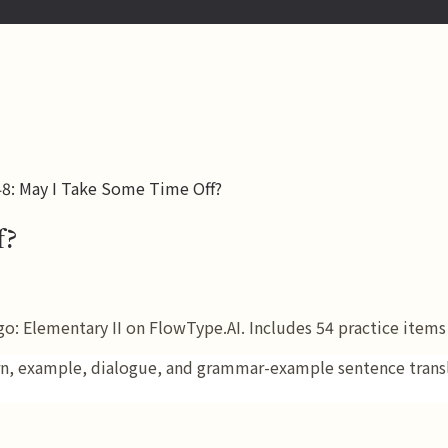
48: May I Take Some Time Off?
f?
 Elementary II on FlowType.AI. Includes 54 practice items f
ern, example, dialogue, and grammar-example sentence transla