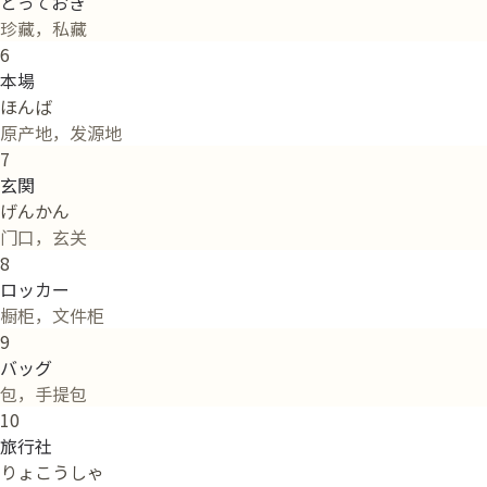
とっておき
珍藏，私藏
6
本場
ほんば
原产地，发源地
7
玄関
げんかん
门口，玄关
8
ロッカー
橱柜，文件柜
9
バッグ
包，手提包
10
旅行社
りょこうしゃ