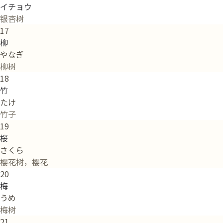
イチョウ
银杏树
17
柳
やなぎ
柳树
18
竹
たけ
竹子
19
桜
さくら
樱花树，樱花
20
梅
うめ
梅树
21