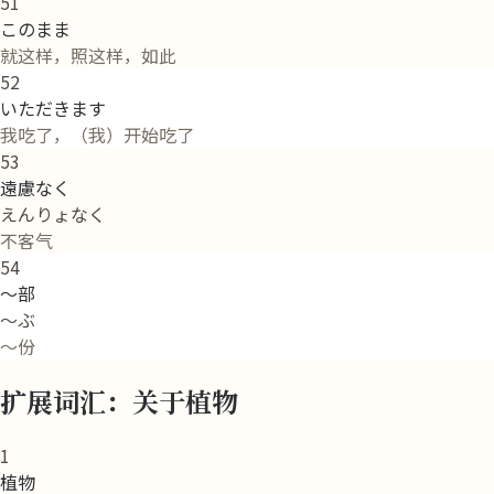
51
このまま
就这样，照这样，如此
52
いただきます
我吃了，（我）开始吃了
53
遠慮なく
えんりょなく
不客气
54
～部
～ぶ
～份
扩展词汇：关于植物
1
植物