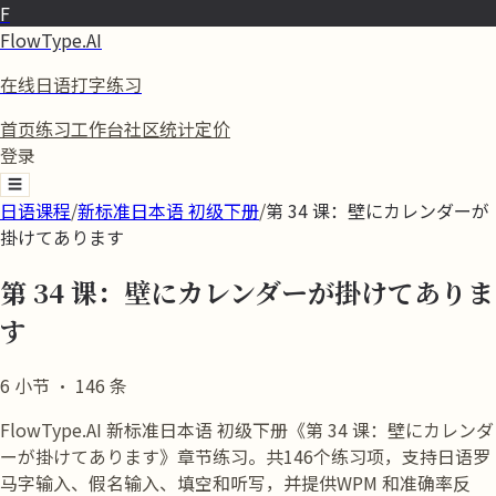
F
FlowType.AI
在线日语打字练习
首页
练习
工作台
社区
统计
定价
登录
☰
日语课程
/
新标准日本语 初级下册
/
第 34 课：壁にカレンダーが
掛けてあります
第 34 课：壁にカレンダーが掛けてありま
す
6
小节
·
146
条
FlowType.AI 新标准日本语 初级下册《第 34 课：壁にカレンダ
ーが掛けてあります》章节练习。共146个练习项，支持日语罗
马字输入、假名输入、填空和听写，并提供WPM 和准确率反