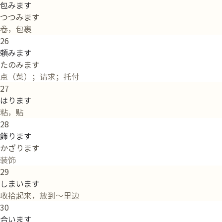
包みます
つつみます
卷，包裹
26
頼みます
たのみます
点（菜）；请求；托付
27
はります
粘，贴
28
飾ります
かざります
装饰
29
しまいます
收拾起来，放到～里边
30
合います