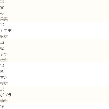
11
実
み
果实
12
カエデ
枫树
13
松
まつ
松树
14
杉
すぎ
杉树
15
ポプラ
杨树
16