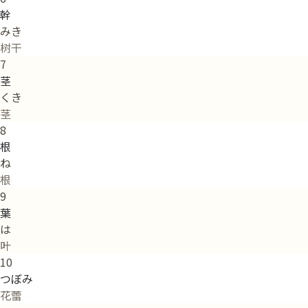
幹
みき
树干
7
茎
くき
茎
8
根
ね
根
9
葉
は
叶
10
つぼみ
花蕾