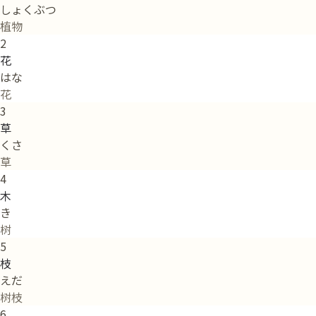
しょくぶつ
植物
2
花
はな
花
3
草
くさ
草
4
木
き
树
5
枝
えだ
树枝
6