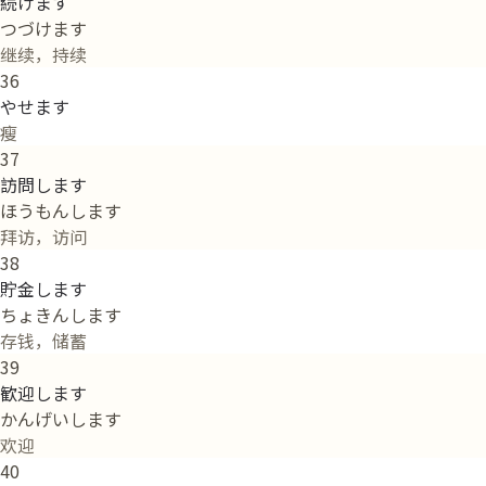
続けます
つづけます
继续，持续
36
やせます
瘦
37
訪問します
ほうもんします
拜访，访问
38
貯金します
ちょきんします
存钱，储蓄
39
歓迎します
かんげいします
欢迎
40