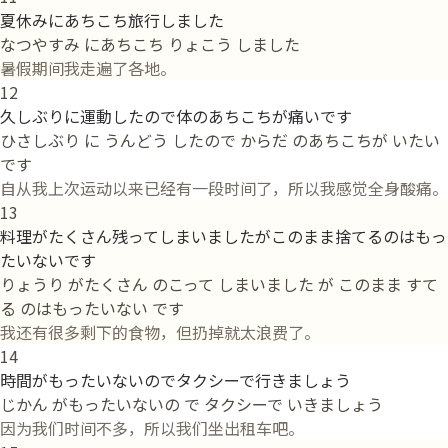
夏休みにあちこち旅行しました
なつやすみ にあちこち りょこう しました
暑假期间我走遍了各地。
12
久しぶりに運動したので体のあちこちが痛いです
ひさしぶり に うんどう したので からだ のあちこちが いたい
です
自从我上次运动以来已经有一段时间了，所以我感觉全身酸痛。
13
料理がたくさん残ってしまいましたがこのまま捨てるのはもっ
たいないです
りょうり がたくさん のこって しまいました が このまま すて
る のはもったいない です
我还有很多剩下的食物，但扔掉就太浪费了。
14
時間がもったいないのでタクシーで行きましょう
じかん がもったいないの で タクシーで いきましょう
因为我们时间不多，所以我们坐出租车吧。