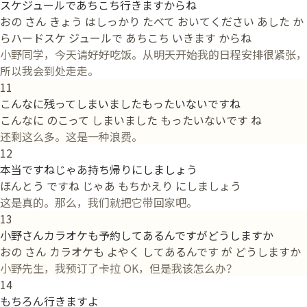
スケジュールであちこち行きますからね
おの さん きょう はしっかり たべて おいてください あした か
らハードスケ ジュールで あちこち いきます からね
小野同学，今天请好好吃饭。从明天开始我的日程安排很紧张，
所以我会到处走走。
11
こんなに残ってしまいましたもったいないですね
こんなに のこって しまいました もったいないです ね
还剩这么多。这是一种浪费。
12
本当ですねじゃあ持ち帰りにしましょう
ほんとう ですね じゃあ もちかえり にしましょう
这是真的。那么，我们就把它带回家吧。
13
小野さんカラオケも予約してあるんですがどうしますか
おの さん カラオケも よやく してあるんです が どうしますか
小野先生，我预订了卡拉 OK，但是我该怎么办？
14
もちろん行きますよ