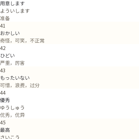
用意します
よういします
准备
41
おかしい
奇怪，可笑，不正常
42
ひどい
严重，厉害
43
もったいない
可惜，浪费，过分
44
優秀
ゆうしゅう
优秀，优异
45
最高
さいこう