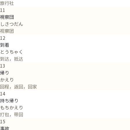
旅行社
11
視察団
しさつだん
视察团
12
到着
とうちゃく
到达，抵达
13
帰り
かえり
回程，返回，回家
14
持ち帰り
もちかえり
打包，带回
15
事故