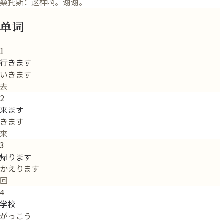
桑托斯：这样啊。谢谢。
单词
1
行きます
いきます
去
2
来ます
きます
来
3
帰ります
かえります
回
4
学校
がっこう