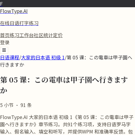
F
FlowType.AI
在线日语打字练习
首页
练习
工作台
社区
统计
定价
登录
☰
日语课程
/
大家的日本语 初级 1
/
第 05 课：この電車は甲子園へ
行きますか
第 05 课：この電車は甲子園へ行きます
か
5
小节
·
91
条
FlowType.AI 大家的日本语 初级 1《第 05 课：この電車は甲子
園へ行きますか》章节练习。共91个练习项，支持日语罗马字
输入、假名输入、填空和听写，并提供WPM 和准确率反馈。包