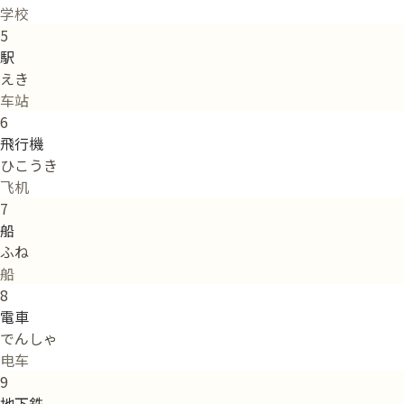
学校
5
駅
えき
车站
6
飛行機
ひこうき
飞机
7
船
ふね
船
8
電車
でんしゃ
电车
9
地下鉄