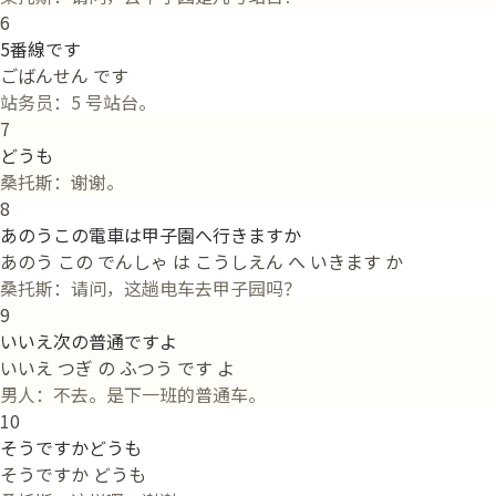
6
5番線です
ごばんせん です
站务员：5 号站台。
7
どうも
桑托斯：谢谢。
8
あのうこの電車は甲子園へ行きますか
あのう この でんしゃ は こうしえん へ いきます か
桑托斯：请问，这趟电车去甲子园吗？
9
いいえ次の普通ですよ
いいえ つぎ の ふつう です よ
男人：不去。是下一班的普通车。
10
そうですかどうも
そうですか どうも