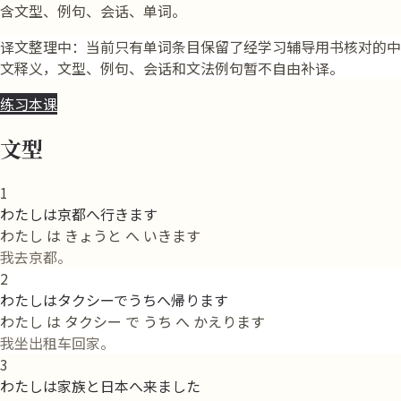
含文型、例句、会话、单词。
译文整理中：当前只有单词条目保留了经学习辅导用书核对的中
文释义，文型、例句、会话和文法例句暂不自由补译。
练习本课
文型
1
わたしは京都へ行きます
わたし は きょうと へ いきます
我去京都。
2
わたしはタクシーでうちへ帰ります
わたし は タクシー で うち へ かえります
我坐出租车回家。
3
わたしは家族と日本へ来ました