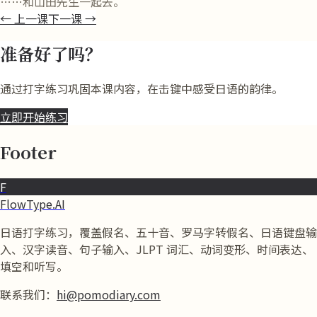
……和山田先生一起去。
←
上一课
下一课
→
准备好了吗？
通过打字练习巩固本课内容，在击键中感受日语的韵律。
立即开始练习
Footer
F
FlowType.AI
日语打字练习，覆盖假名、五十音、罗马字转假名、日语键盘输
入、汉字读音、句子输入、JLPT 词汇、动词变形、时间表达、
填空和听写。
联系我们：
hi@pomodiary.com