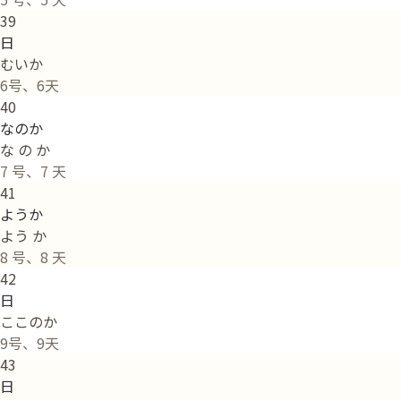
39
日
むいか
6号、6天
40
なのか
な の か
7 号、7 天
41
ようか
よう か
8 号、8 天
42
日
ここのか
9号、9天
43
日