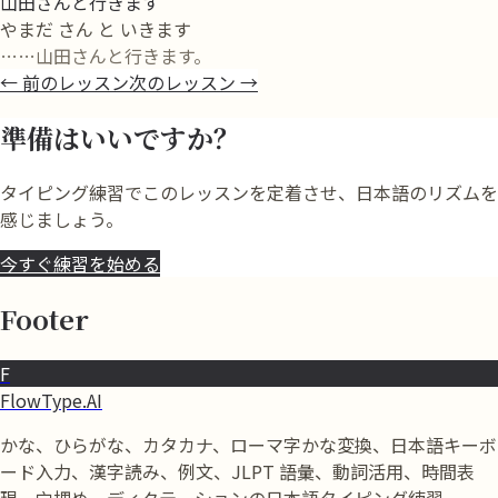
山田さんと行きます
やまだ さん と いきます
……山田さんと行きます。
←
前のレッスン
次のレッスン
→
準備はいいですか？
タイピング練習でこのレッスンを定着させ、日本語のリズムを
感じましょう。
今すぐ練習を始める
Footer
F
FlowType.AI
かな、ひらがな、カタカナ、ローマ字かな変換、日本語キーボ
ード入力、漢字読み、例文、JLPT 語彙、動詞活用、時間表
現、穴埋め、ディクテーションの日本語タイピング練習。