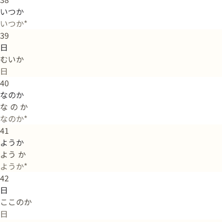
いつか
いつか*
39
日
むいか
日
40
なのか
な の か
なのか*
41
ようか
よう か
ようか*
42
日
ここのか
日