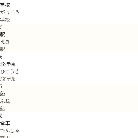
学校
がっこう
学校
5
駅
えき
駅
6
飛行機
ひこうき
飛行機
7
船
ふね
船
8
電車
でんしゃ
電車