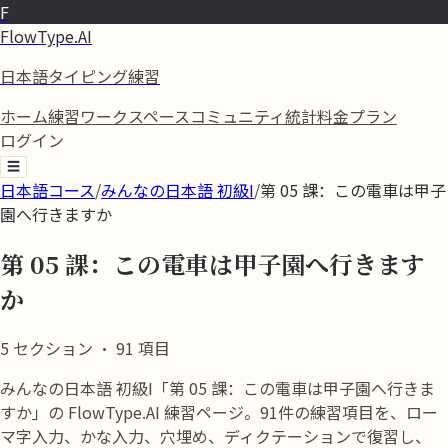
F
FlowType.AI
日本語タイピング練習
ホーム
練習
ワークスペース
コミュニティ
統計
料金プラン
ログイン
☰
日本語コース
/
みんなの日本語 初級I
/
第 05 課：この電車は甲子
園へ行きますか
第 05 課：この電車は甲子園へ行きます
か
5
セクション
·
91
項目
みんなの日本語 初級I「第 05 課：この電車は甲子園へ行きま
すか」の FlowType.AI 練習ページ。91件の練習項目を、ロー
マ字入力、かな入力、穴埋め、ディクテーションで復習し、