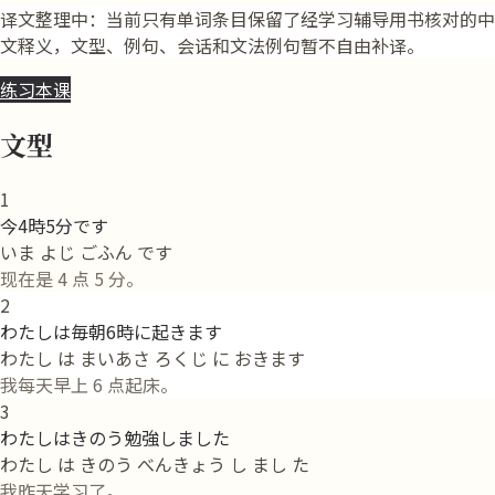
译文整理中：当前只有单词条目保留了经学习辅导用书核对的中
文释义，文型、例句、会话和文法例句暂不自由补译。
练习本课
文型
1
今4時5分です
いま よじ ごふん です
现在是 4 点 5 分。
2
わたしは毎朝6時に起きます
わたし は まいあさ ろくじ に おきます
我每天早上 6 点起床。
3
わたしはきのう勉強しました
わたし は きのう べんきょう し まし た
我昨天学习了。