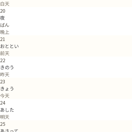
白天
20
夜
ばん
晚上
21
おととい
前天
22
きのう
昨天
23
きょう
今天
24
あした
明天
25
あさって