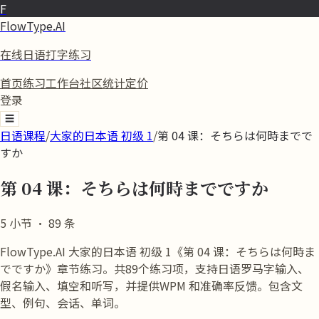
F
FlowType.AI
在线日语打字练习
首页
练习
工作台
社区
统计
定价
登录
☰
日语课程
/
大家的日本语 初级 1
/
第 04 课：そちらは何時までで
すか
第 04 课：そちらは何時までですか
5
小节
·
89
条
FlowType.AI 大家的日本语 初级 1《第 04 课：そちらは何時ま
でですか》章节练习。共89个练习项，支持日语罗马字输入、
假名输入、填空和听写，并提供WPM 和准确率反馈。包含文
型、例句、会话、单词。