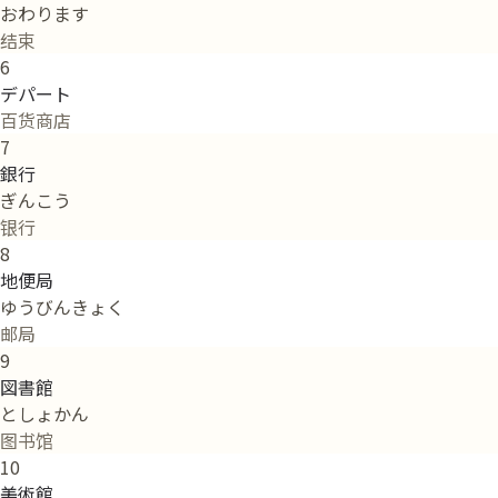
おわります
结束
6
デパート
百货商店
7
銀行
ぎんこう
银行
8
地便局
ゆうびんきょく
邮局
9
図書館
としょかん
图书馆
10
美術館