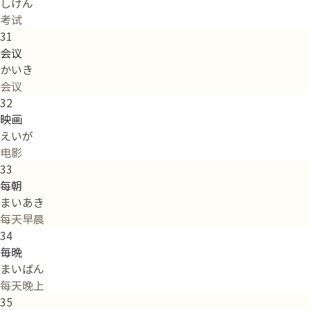
しけん
考试
31
会议
かいき
会议
32
映画
えいが
电影
33
每朝
まいあき
每天早晨
34
毎晩
まいばん
每天晚上
35