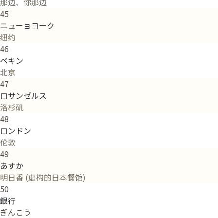
那边、你那边
45
ニューョヨーク
纽约
46
ベキン
北京
47
ロサンゼルス
洛杉矶
48
ロンドン
伦敦
49
あすか
明日香 (虚构的日本餐馆)
50
銀行
ぎんこう