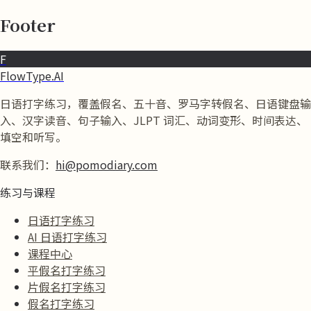
Footer
F
FlowType.AI
日语打字练习，覆盖假名、五十音、罗马字转假名、日语键盘输
入、汉字读音、句子输入、JLPT 词汇、动词变形、时间表达、
填空和听写。
联系我们：
hi@pomodiary.com
练习与课程
日语打字练习
AI 日语打字练习
课程中心
平假名打字练习
片假名打字练习
假名打字练习