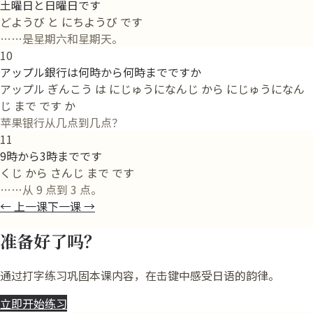
土曜日と日曜日です
どようび と にちようび です
……是星期六和星期天。
10
アップル銀行は何時から何時までですか
アップル ぎんこう は にじゅうになんじ から にじゅうになん
じ まで です か
苹果银行从几点到几点？
11
9時から3時までです
くじ から さんじ まで です
……从 9 点到 3 点。
←
上一课
下一课
→
准备好了吗？
通过打字练习巩固本课内容，在击键中感受日语的韵律。
立即开始练习