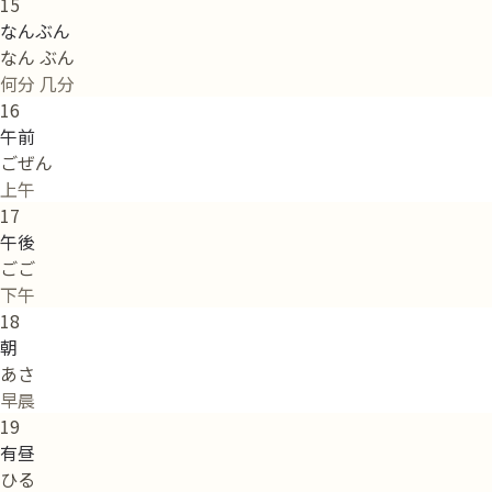
15
なんぶん
なん ぶん
何分 几分
16
午前
ごぜん
上午
17
午後
ごご
下午
18
朝
あさ
早晨
19
有昼
ひる