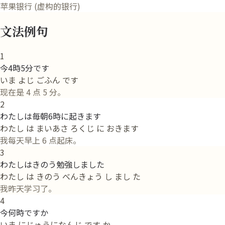
苹果银行 (虚构的银行)
文法例句
1
今4時5分です
いま よじ ごふん です
现在是 4 点 5 分。
2
わたしは毎朝6時に起きます
わたし は まいあさ ろくじ に おきます
我每天早上 6 点起床。
3
わたしはきのう勉強しました
わたし は きのう べんきょう し まし た
我昨天学习了。
4
今何時ですか
いま にじゅうになんじ です か