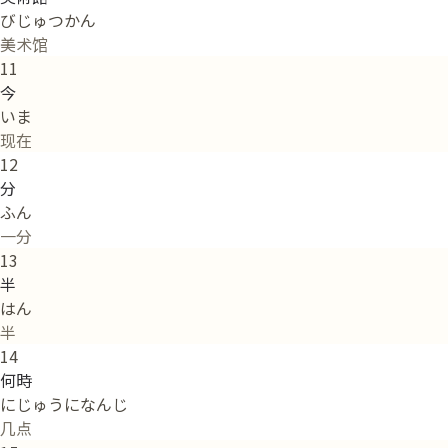
びじゅつかん
美术馆
11
今
いま
现在
12
分
ふん
一分
13
半
はん
半
14
何時
にじゅうになんじ
几点