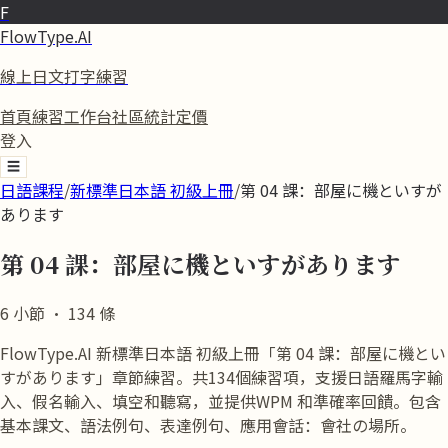
F
FlowType.AI
線上日文打字練習
首頁
練習
工作台
社區
統計
定價
登入
☰
日語課程
/
新標準日本語 初級上冊
/
第 04 課：部屋に機といすが
あります
第 04 課：部屋に機といすがあります
6
小節
·
134
條
FlowType.AI 新標準日本語 初級上冊「第 04 課：部屋に機とい
すがあります」章節練習。共134個練習項，支援日語羅馬字輸
入、假名輸入、填空和聽寫，並提供WPM 和準確率回饋。包含
基本課文、語法例句、表達例句、應用會話：會社の場所。