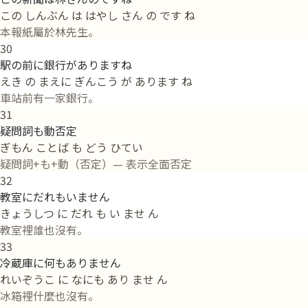
この しんぶん は はやし さん の です ね
本報紙屬於林先生。
30
駅の前に銀行がありますね
えき の まえに ぎんこう が あります ね
車站前有一家銀行。
31
疑問詞も動否定
ぎもん ことば も どう ひてい
疑問詞+も+動（否定）— 表示全面否定
32
教室にだれもいません
きょうしつ に だれ も い ませ ん
教室裡誰也沒有。
33
冷蔵庫に何もありません
れいぞうこ に なにも あり ませ ん
冰箱裡什麼也沒有。