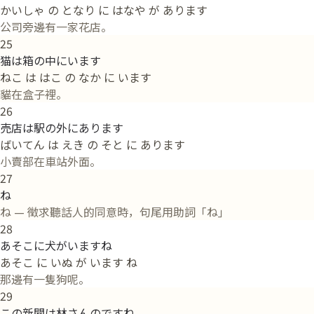
かいしゃ の となり に はなや が あります
公司旁邊有一家花店。
25
猫は箱の中にいます
ねこ は はこ の なか に います
貓在盒子裡。
26
売店は駅の外にあります
ばいてん は えき の そと に あります
小賣部在車站外面。
27
ね
ね — 徵求聽話人的同意時，句尾用助詞「ね」
28
あそこに犬がいますね
あそこ に いぬ が います ね
那邊有一隻狗呢。
29
この新聞は林さんのですね