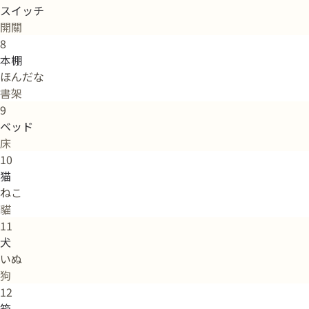
スイッチ
開關
8
本棚
ほんだな
書架
9
ベッド
床
10
猫
ねこ
貓
11
犬
いぬ
狗
12
箱