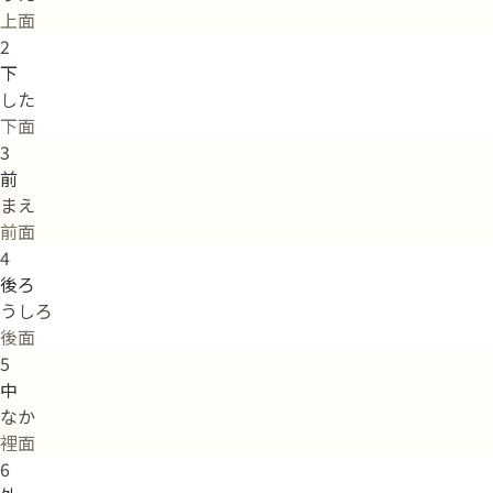
上面
2
下
した
下面
3
前
まえ
前面
4
後ろ
うしろ
後面
5
中
なか
裡面
6