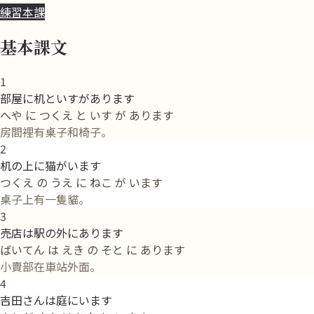
練習本課
基本課文
1
部屋に机といすがあります
へや に つくえ と いす が あります
房間裡有桌子和椅子。
2
机の上に猫がいます
つくえ の うえ に ねこ が います
桌子上有一隻貓。
3
売店は駅の外にあります
ばいてん は えき の そと に あります
小賣部在車站外面。
4
吉田さんは庭にいます