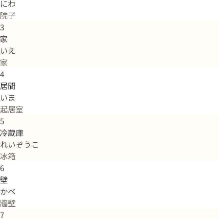
にわ
院子
3
家
いえ
家
4
居間
いま
起居室
5
冷蔵庫
れいぞうこ
冰箱
6
壁
かべ
牆壁
7