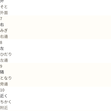
外
そと
外面
7
右
みぎ
右邊
8
左
ひだり
左邊
9
隣
となり
旁邊
10
近く
ちかく
附近