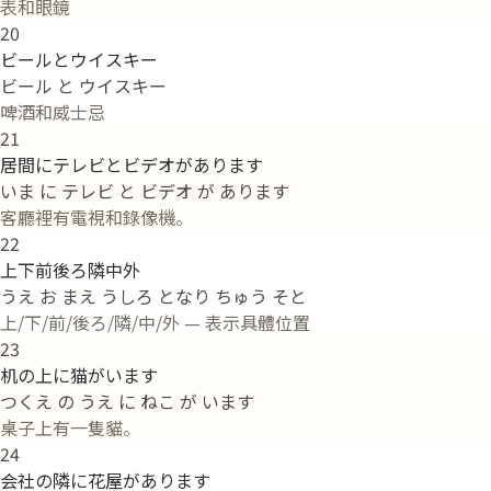
表和眼鏡
20
ビールとウイスキー
ビール と ウイスキー
啤酒和威士忌
21
居間にテレビとビデオがあります
いま に テレビ と ビデオ が あります
客廳裡有電視和錄像機。
22
上下前後ろ隣中外
うえ お まえ うしろ となり ちゅう そと
上/下/前/後ろ/隣/中/外 — 表示具體位置
23
机の上に猫がいます
つくえ の うえ に ねこ が います
桌子上有一隻貓。
24
会社の隣に花屋があります