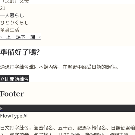
（您的）父母
21
一人暮らし
ひとりぐらし
單身生活
←
上一課
下一課
→
準備好了嗎？
通過打字練習鞏固本課內容，在擊鍵中感受日語的韻律。
立即開始練習
Footer
F
FlowType.AI
日文打字練習，涵蓋假名、五十音、羅馬字轉假名、日語鍵盤輸
入、漢字讀音、句子輸入、JLPT 詞彙、動詞變化、時間表達、