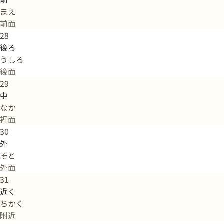
まえ
前面
28
後ろ
うしろ
後面
29
中
なか
裡面
30
外
そと
外面
31
近く
ちかく
附近