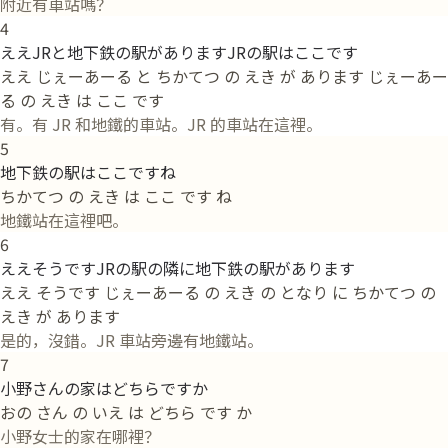
附近有車站嗎？
4
ええJRと地下鉄の駅がありますJRの駅はここです
ええ じぇーあーる と ちかてつ の えき が あります じぇーあー
る の えき は ここ です
有。有 JR 和地鐵的車站。JR 的車站在這裡。
5
地下鉄の駅はここですね
ちかてつ の えき は ここ です ね
地鐵站在這裡吧。
6
ええそうですJRの駅の隣に地下鉄の駅があります
ええ そうです じぇーあーる の えき の となり に ちかてつ の
えき が あります
是的，沒錯。JR 車站旁邊有地鐵站。
7
小野さんの家はどちらですか
おの さん の いえ は どちら です か
小野女士的家在哪裡？