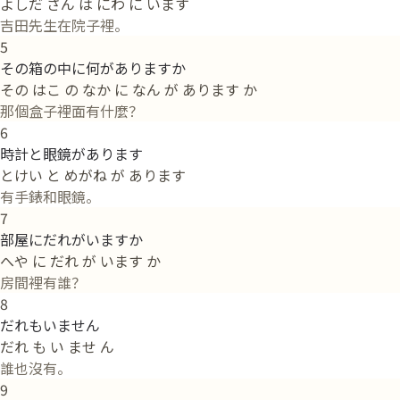
よしだ さん は にわ に います
吉田先生在院子裡。
5
その箱の中に何がありますか
その はこ の なか に なん が あります か
那個盒子裡面有什麼？
6
時計と眼鏡があります
とけい と めがね が あります
有手錶和眼鏡。
7
部屋にだれがいますか
へや に だれ が います か
房間裡有誰？
8
だれもいません
だれ も い ませ ん
誰也沒有。
9