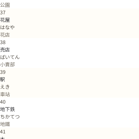
公園
37
花屋
はなや
花店
38
売店
ばいてん
小賣部
39
駅
えき
車站
40
地下鉄
ちかてつ
地鐵
41
木