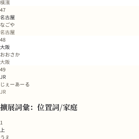
橫濱
47
名古屋
なごや
名古屋
48
大阪
おおさか
大阪
49
JR
じぇーあーる
JR
擴展詞彙：位置詞/家庭
1
上
うえ