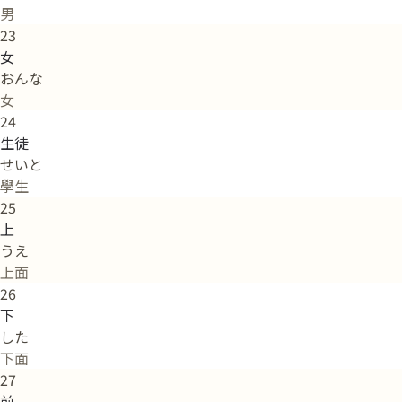
男
23
女
おんな
女
24
生徒
せいと
學生
25
上
うえ
上面
26
下
した
下面
27
前