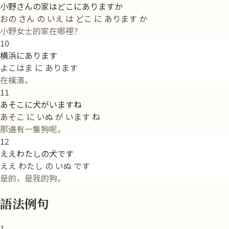
小野さんの家はどこにありますか
おの さん の いえ は どこ に あります か
小野女士的家在哪裡？
10
横浜にあります
よこはま に あります
在橫濱。
11
あそこに犬がいますね
あそこ に いぬ が います ね
那邊有一隻狗呢。
12
ええわたしの犬です
ええ わたし の いぬ です
是的，是我的狗。
語法例句
1