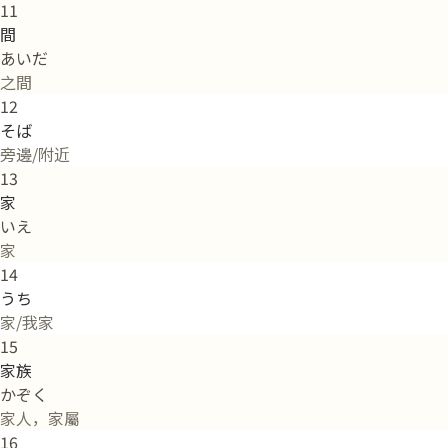
11
間
あいだ
之間
12
そば
旁邊/附近
13
家
いえ
家
14
うち
家/我家
15
家族
かぞく
家人，家屬
16