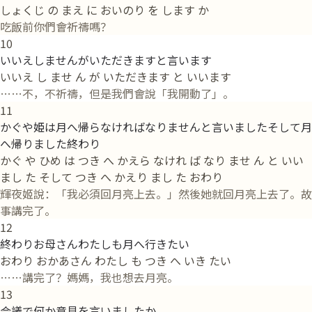
しょくじ の まえ に おいのり を します か
吃飯前你們會祈禱嗎？
10
いいえしませんがいただきますと言います
いいえ し ませ ん が いただきます と いいます
……不，不祈禱，但是我們會說「我開動了」。
11
かぐや姫は月へ帰らなければなりませんと言いましたそして月
へ帰りました終わり
かぐ や ひめ は つき へ かえら なけれ ば なり ませ ん と いい
まし た そして つき へ かえり まし た おわり
輝夜姬說：「我必須回月亮上去。」然後她就回月亮上去了。故
事講完了。
12
終わりお母さんわたしも月へ行きたい
おわり おかあさん わたし も つき へ いき たい
……講完了？媽媽，我也想去月亮。
13
会議で何か意見を言いましたか