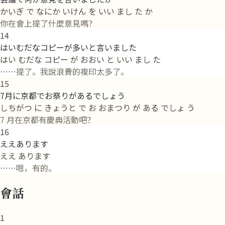
かいぎ で なにか いけん を いい まし た か
你在會上提了什麼意見嗎？
14
はいむだなコピーが多いと言いました
はい むだな コピー が おおい と いい まし た
……提了。我說浪費的複印太多了。
15
7月に京都でお祭りがあるでしょう
しちがつ に きょうと で お おまつり が ある でしょ う
7 月在京都有慶典活動吧？
16
ええあります
ええ あります
……嗯，有的。
會話
1