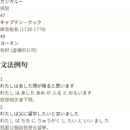
カンガルー
袋鼠
47
キャプテン・クック
庫克船長 (1728-1779)
48
ヨーネン
有耐 (虛構的公司)
文法例句
1
わたしはあした雨が降ると思います
わたし は あした あめ が ふる と おもいます
我想明天會下雨。
2
わたしは父に留学したいと言いました
わたし は ちち に りゅうがく し たい と いい まし た
我跟父親說我想去留學。