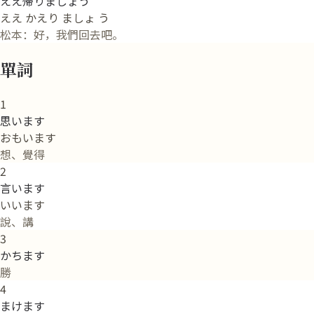
ええ帰りましょう
ええ かえり ましょ う
松本：好，我們回去吧。
單詞
1
思います
おもいます
想、覺得
2
言います
いいます
說、講
3
かちます
勝
4
まけます