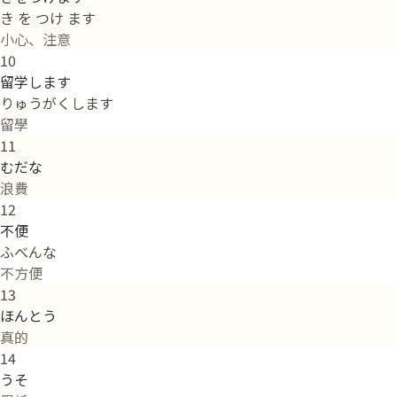
き を つけ ます
小心、注意
10
留学します
りゅうがくします
留學
11
むだな
浪費
12
不便
ふべんな
不方便
13
ほんとう
真的
14
うそ