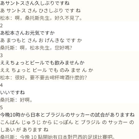
あサントスさん久しぶりですね
あ サントス さん ひさしぶり です ね
松本：啊，桑托斯先生，好久不見了。
2
あ松本さんお元気ですか
あ まつもと さん お げんきな です か
桑托斯：啊，松本先生，您好嗎？
3
ええちょっとビールでも飲みませんか
ええ ちょっと ビール でも のみ ませ ん か
松本：很好。要不要去喝杯啤酒什麼的？
4
いいですね
桑托斯：好啊。
5
今晩10時から日本とブラジルのサッカーの試合がありますね
こんばん じゅうじ から にっぽん と ブラジル の サッカー の
しあい が あります ね
桑托斯：今晚 10 點開始有日本對巴西的足球比賽吧。