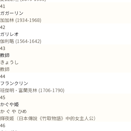
41
ガガーリン
加加林 (1934-1968)
42
ガリレオ
伽利略 (1564-1642)
43
教師
きょうし
教師
44
フランクリン
班傑明·富蘭克林 (1706-1790)
45
かぐや姫
か ぐ や ひめ
輝夜姬（日本傳說《竹取物語》中的女主人公）
46