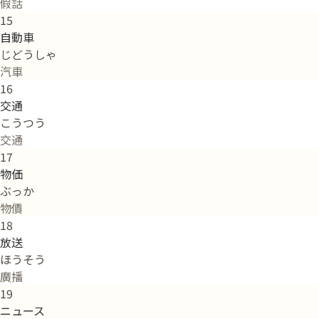
假話
15
自動車
じどうしゃ
汽車
16
交通
こうつう
交通
17
物価
ぶっか
物價
18
放送
ほうそう
廣播
19
ニュース