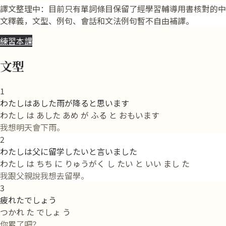
譯文整理中：目前只有單詞條目保留了經學習輔導用書核對的中
文釋義，文型、例句、會話和文法例句暫不自由補譯。
練習本課
文型
1
わたしはあした雨が降ると思います
わたし は あした あめ が ふる と おもいます
我想明天會下雨。
2
わたしは父に留学したいと言いました
わたし は ちち に りゅうがく し たい と いい まし た
我跟父親說我想去留學。
3
疲れたでしょう
つかれ た でしょ う
你累了吧？