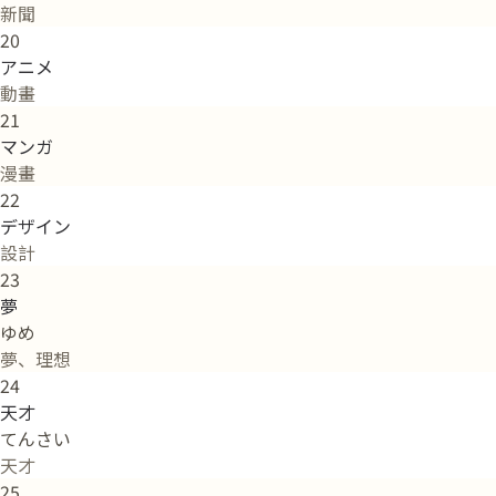
新聞
20
アニメ
動畫
21
マンガ
漫畫
22
デザイン
設計
23
夢
ゆめ
夢、理想
24
天才
てんさい
天才
25