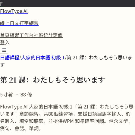
F
FlowType.AI
線上日文打字練習
首頁
練習
工作台
社區
統計
定價
登入
☰
日語課程
/
大家的日本語 初級 1
/
第 21 課：わたしもそう思いま
す
第 21 課：わたしもそう思います
5
小節
·
88
條
FlowType.AI 大家的日本語 初級 1「第 21 課：わたしもそう思
います」章節練習。共88個練習項，支援日語羅馬字輸入、假
名輸入、填空和聽寫，並提供WPM 和準確率回饋。包含文型、
例句、會話、單詞。