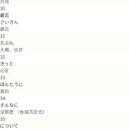
月亮
30
最近
さいきん
最近
31
たぶん
大概、也許
32
きっと
必定
33
ほんとうに
真的
34
そんなに
沒那麼 〈後接否定式)
35
について