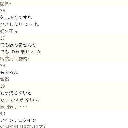
關於~
36
久しぶりですね
ひさしぶり です ね
好久不見
37
でも飲みませんか
でも のみ ませ ん か
喝點兒什麼嗎?
38
もちろん
當然
39
もう帰らないと
もう かえら ない と
該回去了……
40
アインシュタイン
愛因斯坦 (1879-1955)