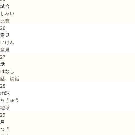
試合
しあい
比賽
26
意見
いけん
意見
27
話
はなし
話、談話
28
地球
ちきゅう
地球
29
月
つき