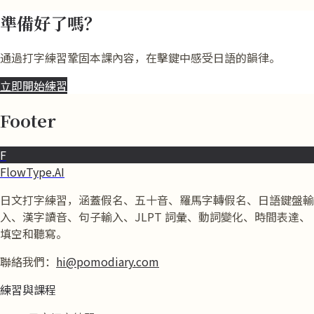
準備好了嗎？
通過打字練習鞏固本課內容，在擊鍵中感受日語的韻律。
立即開始練習
Footer
F
FlowType.AI
日文打字練習，涵蓋假名、五十音、羅馬字轉假名、日語鍵盤輸
入、漢字讀音、句子輸入、JLPT 詞彙、動詞變化、時間表達、
填空和聽寫。
聯絡我們：
hi@pomodiary.com
練習與課程