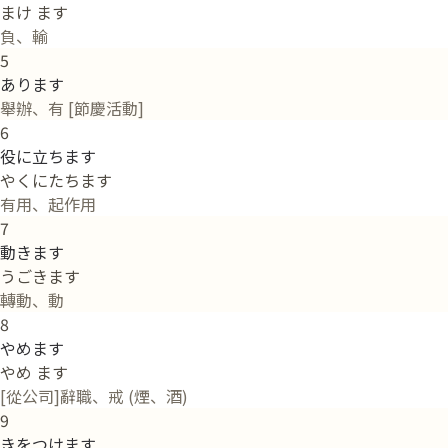
まけ ます
負、輸
5
あります
舉辦、有 [節慶活動]
6
役に立ちます
やくにたちます
有用、起作用
7
動きます
うごきます
轉動、動
8
やめます
やめ ます
[從公司]辭職、戒 (煙、酒)
9
きをつけます