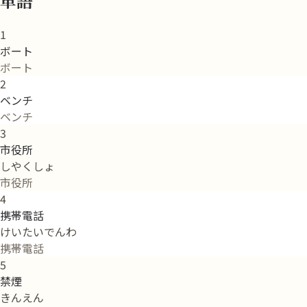
単語
1
ボート
ボート
2
ベンチ
ベンチ
3
市役所
しやくしょ
市役所
4
携帯電話
けいたいでんわ
携帯電話
5
禁煙
きんえん