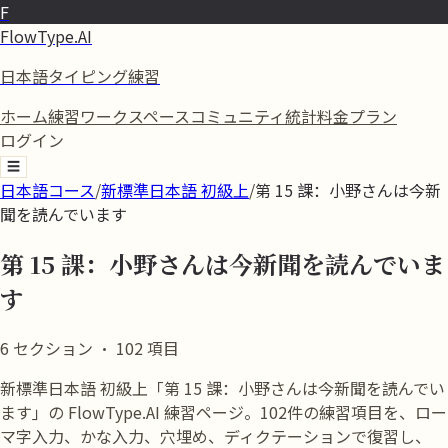
F
FlowType.AI
日本語タイピング練習
ホーム
練習
ワークスペース
コミュニティ
統計
料金プラン
ログイン
☰
日本語コース
/
新標準日本語 初級上
/
第 15 課：小野さんは今新
聞を読んでいます
第 15 課：小野さんは今新聞を読んでいま
す
6
セクション
·
102
項目
新標準日本語 初級上「第 15 課：小野さんは今新聞を読んでい
ます」の FlowType.AI 練習ページ。102件の練習項目を、ロー
マ字入力、かな入力、穴埋め、ディクテーションで復習し、