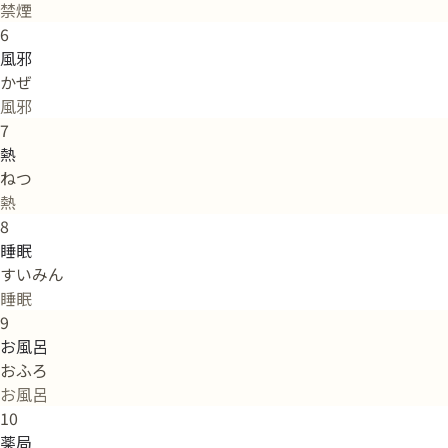
禁煙
6
風邪
かぜ
風邪
7
熱
ねつ
熱
8
睡眠
すいみん
睡眠
9
お風呂
おふろ
お風呂
10
薬局