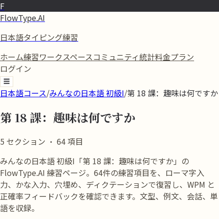
F
FlowType.AI
日本語タイピング練習
ホーム
練習
ワークスペース
コミュニティ
統計
料金プラン
ログイン
☰
日本語コース
/
みんなの日本語 初級I
/
第 18 課：趣味は何ですか
第 18 課：趣味は何ですか
5
セクション
·
64
項目
みんなの日本語 初級I「第 18 課：趣味は何ですか」の
FlowType.AI 練習ページ。64件の練習項目を、ローマ字入
力、かな入力、穴埋め、ディクテーションで復習し、WPM と
正確率フィードバックを確認できます。文型、例文、会話、単
語を収録。