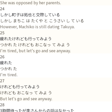
She was opposed by her parents.
24
しかし町子は拓也と交際している
しかし まちこ は たくや と こうさい し て いる
However, Machiko is still dating Takuya.
25
疲れたけれども行ってみよう
つかれ た けれども おこなっ て みよ う
I'm tired, but let's go and see anyway.
26
疲れた
つかれ た
I'm tired.
27
けれども行ってみよう
けれども おこなっ て みよ う
But let's go and see anyway.
28
3時間待ったが李さんからの話はなかった