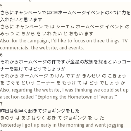
5
さらにキャンペーンではCMホームページイベントの3つに力を
入れたいと思います
さらに キャンペーン で は シーエム ホームページ イベント の
みっつ に ちから を いれ たい と おもい ます
Also, for the campaign, I'd like to focus on three things: TV
commercials, the website, and events.
6
それからホームページの件ですが金星の故郷を探るというコー
ナーを設けてはどうでしょうか
それから ホームページ の けん です が きんせい の こきょう
を さぐる という コーナー を もうけ て は どう でしょ う か
Also, regarding the website, I was thinking we could set up
a section called "Exploring the Hometown of 'Venus'."
7
昨日は朝早く起きてジョギングをした
きのう は あさ はやく おき て ジョギング を し た
Yesterday I got up early in the morning and went jogging.