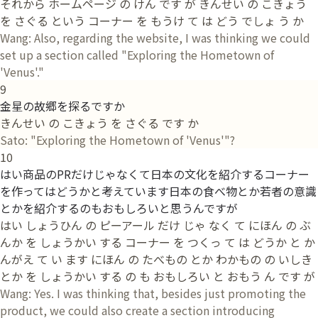
それから ホームページ の けん です が きんせい の こきょう
を さぐる という コーナー を もうけ て は どう でしょ う か
Wang: Also, regarding the website, I was thinking we could
set up a section called "Exploring the Hometown of
'Venus'."
9
金星の故郷を探るですか
きんせい の こきょう を さぐる です か
Sato: "Exploring the Hometown of 'Venus'"?
10
はい商品のPRだけじゃなくて日本の文化を紹介するコーナー
を作ってはどうかと考えています日本の食べ物とか若者の意識
とかを紹介するのもおもしろいと思うんですが
はい しょうひん の ピーアール だけ じゃ なく て にほん の ぶ
んか を しょうかい する コーナー を つくっ て は どうか と か
んがえ て い ます にほん の たべもの とか わかもの の いしき
とか を しょうかい する の も おもしろい と おもう ん です が
Wang: Yes. I was thinking that, besides just promoting the
product, we could also create a section introducing