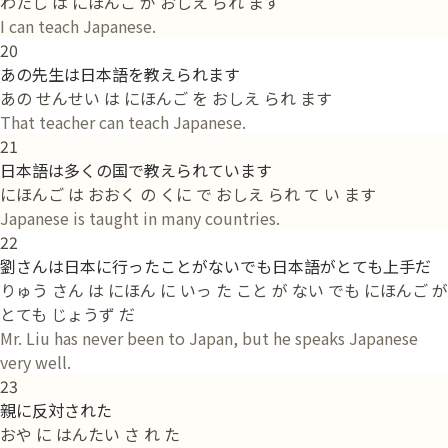
わたし は にほんご が おしえ られ ます
I can teach Japanese.
20
あの先生は日本語を教えられます
あの せんせい は にほんご を おしえ られ ます
That teacher can teach Japanese.
21
日本語は多くの国で教えられています
にほんご は おおく の くに で おしえ られ て い ます
Japanese is taught in many countries.
22
劉さんは日本に行ったことがないでも日本語がとても上手だ
りゅう さん は にほん に いっ た こと が ない でも にほんご が
とても じょうず だ
Mr. Liu has never been to Japan, but he speaks Japanese
very well.
23
親に反対された
おや に はんたい さ れ た