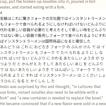
cup, put the broken-up noodles into it, poured in hot
water, and started eating with a fork.
4
安藤はこれに驚きフォークの文化圏ではインスタントラーメン
もフォークで食べられるようにしなければいけないどんぶりに
代わる新しい容器が必要だと考えたそして新しい味をどんぶり
ではない新しい容器で販売しフォークで食べられるようにすれ
ばインスタントラーメンは国際商品になると確信した
あんどう は これ に おどろき フォーク の ぶんか けん で は イ
ンスタントラーメン も フォーク で たべ られる よう に し な
けれ ば いけ ない どんぶり に かわる あたらしい ようき が ひ
つよう だ と かんがえ た そして あたらしい あじ を どんぶり
で は ない あたらしい ようき で はんばい し フォーク で たべ
られる よう に すれ ば インスタントラーメン は こくさい しょ
うひん に なる と かくしん し た
Ando was surprised by this and thought, "In cultures that
use forks, instant noodles also need to be edible with a
fork" and "a new container is needed to replace the bowl."
He became convinced that if a new flavor were sold in a new