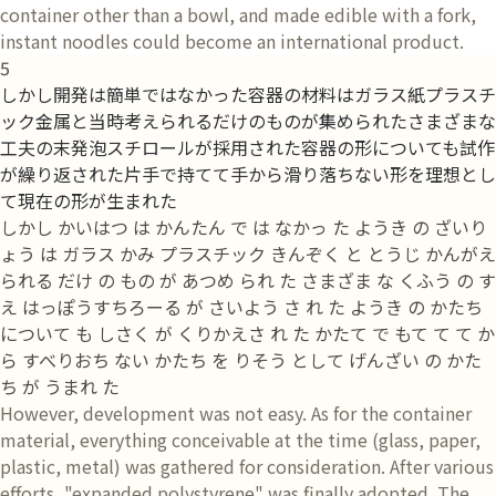
container other than a bowl, and made edible with a fork,
instant noodles could become an international product.
5
しかし開発は簡単ではなかった容器の材料はガラス紙プラスチ
ック金属と当時考えられるだけのものが集められたさまざまな
工夫の末発泡スチロールが採用された容器の形についても試作
が繰り返された片手で持てて手から滑り落ちない形を理想とし
て現在の形が生まれた
しかし かいはつ は かんたん で は なかっ た ようき の ざいり
ょう は ガラス かみ プラスチック きんぞく と とうじ かんがえ
られる だけ の もの が あつめ られ た さまざま な くふう の す
え はっぽうすちろーる が さいよう さ れ た ようき の かたち
について も しさく が くりかえさ れ た かたて で もて て て か
ら すべりおち ない かたち を りそう として げんざい の かた
ち が うまれ た
However, development was not easy. As for the container
material, everything conceivable at the time (glass, paper,
plastic, metal) was gathered for consideration. After various
efforts, "expanded polystyrene" was finally adopted. The