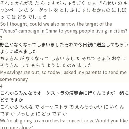
それで かんがえ た ん です が ちゅうごく で も きんせい の キ
ャンペーン の ターゲット を とし ぶ に すむ わかもの に しぼ
っ て は どう でしょ う
So I thought, could we also narrow the target of the
"Venus" campaign in China to young people living in cities?
3
貯金がなくなってしまいましたそれで今日親に送金してもらう
ように頼みました
ちょきん が なくなっ て しまい まし た それで きょう おや に
そうきん し て もらう よう に たのみ まし た
My savings ran out, so today I asked my parents to send me
some money.
4
これからみんなでオーケストラの演奏会に行くんですが一緒に
どうですか
これから みんな で オーケストラ の えんそうかい に いく ん
です が いっしょ に どう です か
We're all going to an orchestra concert now. Would you like
to come along?