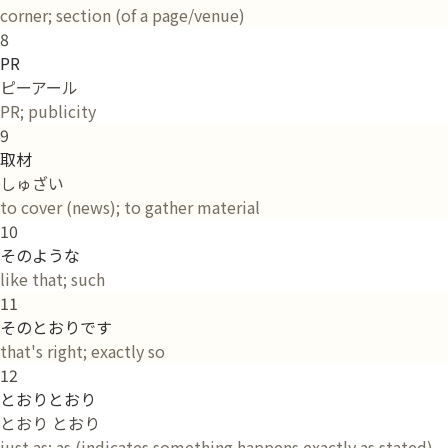
corner; section (of a page/venue)
8
PR
ピーアール
PR; publicity
9
取材
しゅざい
to cover (news); to gather material
10
そのような
like that; such
11
そのとおりです
that's right; exactly so
12
とおりとおり
とおり とおり
just as; as (indicates something happens exactly as stated)