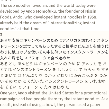
The cup noodles loved around the world today were
developed by Ando Momofuku, the founder of Nissin
Foods. Ando, who developed instant noodles in 1958,
already held the dream of "internationalizing instant
noodles" at that time.
3
ある年安藤はキャンペーンのためにアメリカを訪れインスタン
トラーメンを試食してもらったすると相手はどんぶりを使う代
わりに紙コップを使いその中に砕いたインスタントラーメンを
入れお湯を注いでフォークで食べ始めた
ある とし あんどう は キャンペーン の ため に アメリカ を お
とずれ インスタントラーメン を ししょく し て もらっ た する
と あいて は どんぶり を つかう かわり に かみこっぷ を つか
い その なか に くだい た インスタントラーメン を いれ おゆ
を そそい で フォーク で たべ はじめ た
One year, Ando visited the United States for a promotional
campaign and had people there try the instant noodles. As a
result, instead of using a bowl, the person used a paper