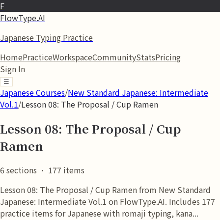
F
FlowType.AI
Japanese Typing Practice
Home
Practice
Workspace
Community
Stats
Pricing
Sign In
☰
Japanese Courses
/
New Standard Japanese: Intermediate
Vol.1
/
Lesson 08: The Proposal / Cup Ramen
Lesson 08: The Proposal / Cup
Ramen
6
sections
·
177
items
Lesson 08: The Proposal / Cup Ramen from New Standard
Japanese: Intermediate Vol.1 on FlowType.AI. Includes 177
practice items for Japanese with romaji typing, kana...