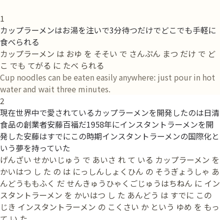
1
カップラーメンはお湯を注いで3分待つだけでどこでも手軽に
食べられる
カップラーメン は おゆ を そそい で さんぷん まつ だけ で ど
こ でも てがる に たべ られる
Cup noodles can be eaten easily anywhere: just pour in hot
water and wait three minutes.
2
現在世界中で愛されているカップラーメンを開発したのは日清
食品の創業者安藤百福だ1958年にインスタントラーメンを開
発した安藤はすでにこの時期インスタントラーメンの国際化と
いう夢を持っていた
げんざい せかいじゅう で あいさ れ て いる カップラーメン を
かいはつ し た の は にっしんしょくひん の そうぎょうしゃ あ
んどうももふく だ せんきゅうひゃくごじゅうはちねん に イン
スタントラーメン を かいはつ し た あんどう は すでに この
じき インスタントラーメン の こくさい か という ゆめ を もっ
て い た