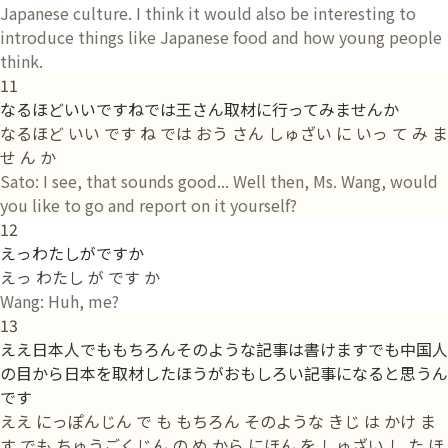
Japanese culture. I think it would also be interesting to
introduce things like Japanese food and how young people
think.
11
なるほどいいですねでは王さん取材に行ってみませんか
なるほど いい です ね では おう さん しゅざい に いっ て み ま
せ ん か
Sato: I see, that sounds good... Well then, Ms. Wang, would
you like to go and report on it yourself?
12
えっわたしがですか
えっ わたし が です か
Wang: Huh, me?
13
ええ日本人でももちろんそのような記事は書けますでも中国人
の目から日本を取材したほうがおもしろい記事になると思うん
です
ええ にっぽんじん で も もちろん そのような きじ は かけ ま
す でも ちゅうごくじん の め から にほん を しゅざい し た ほ