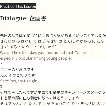
Practice This Lesson
Dialogue: 企画書
1
先日の話では金星は特に若者に人気があるということでしたが
せんじつ の はなし で は きんせい は とくに わかもの に にん
き が ある という こと でし た が
Wang: The other day, you mentioned that "Venus" is
especially popular among young people...
2
ええそのとおりです
ええ そのとおりです
Sato: Yes, that's right.
3
それで考えたんですが中国でも金星のキャンペーンのターゲッ
トを都市部に住む若者に絞ってはどうでしょう
それで かんがえ た ん です が ちゅうごく で も きんせい の キ