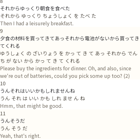
8
それからゆっくり朝食を食べた
それから ゆっくり ちょうしょく を たべ た
Then I had a leisurely breakfast.
9
夕食の材料を買ってきてあっそれから電池がないから買ってき
てくれる
ゆうしょく の ざいりょう を かっ て き て あっ それから でん
ち が ない から かっ て き て くれる
Please buy the ingredients for dinner. Oh, and also, since
we're out of batteries, could you pick some up too? (2)
10
うんそれはいいかもしれませんね
うん それ は いい かも しれ ませ ん ね
Hmm, that might be good.
11
うんそうだ
うん そう だ
Yeah, that's right.