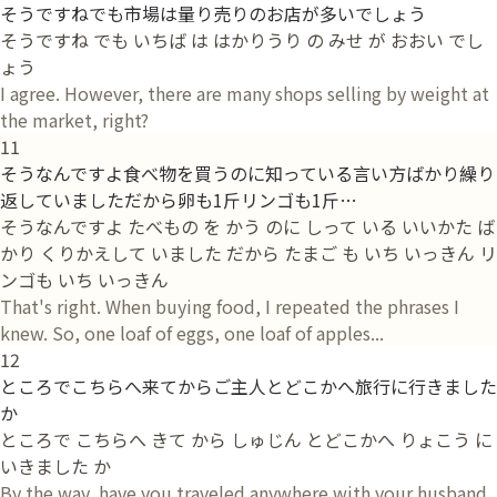
そうですねでも市場は量り売りのお店が多いでしょう
そうですね でも いちば は はかりうり の みせ が おおい でし
ょう
I agree. However, there are many shops selling by weight at
the market, right?
11
そうなんですよ食べ物を買うのに知っている言い方ばかり繰り
返していましただから卵も1斤リンゴも1斤…
そうなんですよ たべもの を かう のに しって いる いいかた ば
かり くりかえして いました だから たまご も いち いっきん リ
ンゴも いち いっきん
That's right. When buying food, I repeated the phrases I
knew. So, one loaf of eggs, one loaf of apples...
12
ところでこちらへ来てからご主人とどこかへ旅行に行きました
か
ところで こちらへ きて から しゅじん とどこかへ りょこう に
いきました か
By the way, have you traveled anywhere with your husband