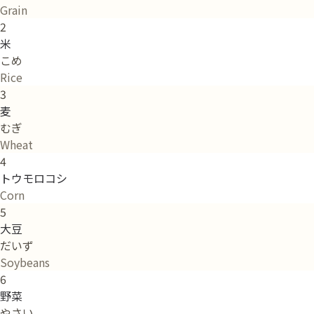
Grain
2
米
こめ
Rice
3
麦
むぎ
Wheat
4
トウモロコシ
Corn
5
大豆
だいず
Soybeans
6
野菜
やさい