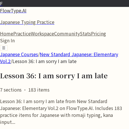
F
FlowType.AI
Japanese Typing Practice
Home
Practice
Workspace
Community
Stats
Pricing
Sign In
☰
Japanese Courses
/
New Standard Japanese: Elementary
Vol.2
/
Lesson 36: I am sorry I am late
Lesson 36: I am sorry I am late
7
sections
·
183
items
Lesson 36: I am sorry I am late from New Standard
Japanese: Elementary Vol.2 on FlowType.AI. Includes 183
practice items for Japanese with romaji typing, kana
input...