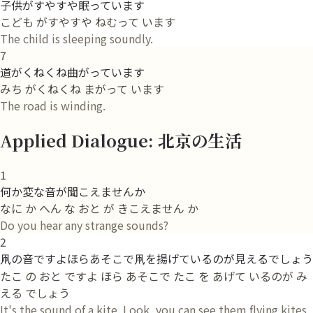
子供がすやすや眠っています
こども がすやすや ねむって います
The child is sleeping soundly.
7
道がくねくね曲がっています
みち がくねくね まがって います
The road is winding.
Applied Dialogue: 北京の生活
1
何か変な音が聞こえませんか
なに か へん な おと が きこえません か
Do you hear any strange sounds?
2
凧の音ですよほらあそこで凧を揚げているのが見えるでしょう
たこ の おと ですよ ほら あそこで たこ を あげて いるのが み
える でしょう
It's the sound of a kite. Look, you can see them flying kites