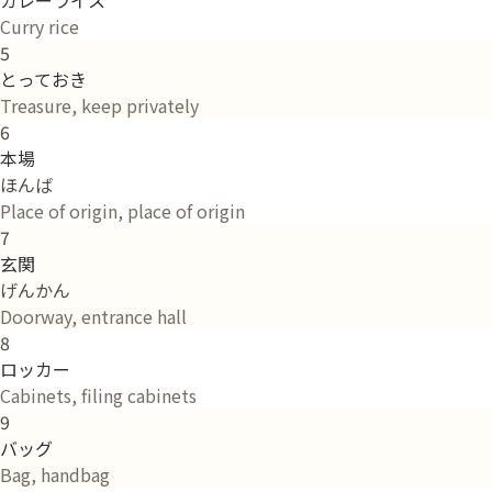
Curry rice
5
とっておき
Treasure, keep privately
6
本場
ほんば
Place of origin, place of origin
7
玄関
げんかん
Doorway, entrance hall
8
ロッカー
Cabinets, filing cabinets
9
バッグ
Bag, handbag