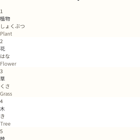
1
植物
しょくぶつ
Plant
2
花
はな
Flower
3
草
くさ
Grass
4
木
き
Tree
5
枝