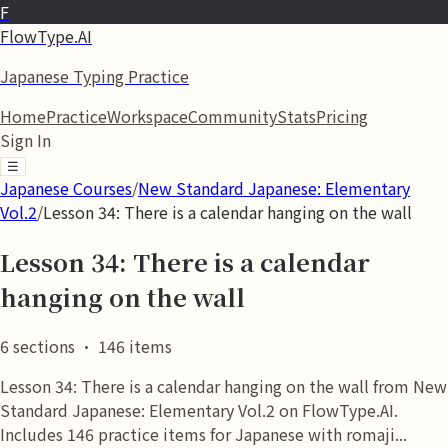
F
FlowType.AI
Japanese Typing Practice
Home
Practice
Workspace
Community
Stats
Pricing
Sign In
☰
Japanese Courses
/
New Standard Japanese: Elementary
Vol.2
/
Lesson 34: There is a calendar hanging on the wall
Lesson 34: There is a calendar
hanging on the wall
6
sections
·
146
items
Lesson 34: There is a calendar hanging on the wall from New
Standard Japanese: Elementary Vol.2 on FlowType.AI.
Includes 146 practice items for Japanese with romaji...