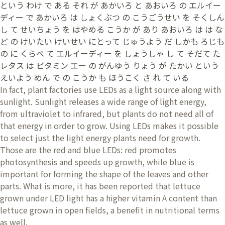
という わけ で ある それ が あかいろ と あおいろ の エルイー
ディー で あかいろ は しょくぶつ の こうごうせい を そくしん
し て せいちょう を はやめる こうか が あり あおいろ は は な
ど の けいたい けいせい にとって じゅうよう だ しかも ろじも
の に くらべ て エルイーディー を しょうしゃ し て そだて た
レタス は ビタミン エー の がんゆう りょう が たかい という
えいよう めん で の こうか も ほうこく さ れ て いる
In fact, plant factories use LEDs as a light source along with
sunlight. Sunlight releases a wide range of light energy,
from ultraviolet to infrared, but plants do not need all of
that energy in order to grow. Using LEDs makes it possible
to select just the light energy plants need for growth.
Those are the red and blue LEDs: red promotes
photosynthesis and speeds up growth, while blue is
important for forming the shape of the leaves and other
parts. What is more, it has been reported that lettuce
grown under LED light has a higher vitamin A content than
lettuce grown in open fields, a benefit in nutritional terms
as well.