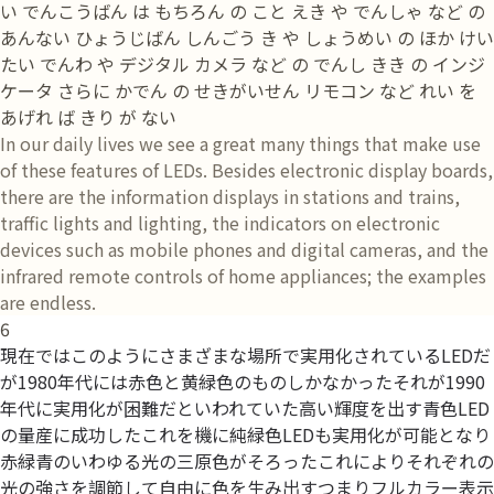
い でんこうばん は もちろん の こと えき や でんしゃ など の
あんない ひょうじばん しんごう き や しょうめい の ほか けい
たい でんわ や デジタル カメラ など の でんし きき の インジ
ケータ さらに かでん の せきがいせん リモコン など れい を
あげれ ば きり が ない
In our daily lives we see a great many things that make use
of these features of LEDs. Besides electronic display boards,
there are the information displays in stations and trains,
traffic lights and lighting, the indicators on electronic
devices such as mobile phones and digital cameras, and the
infrared remote controls of home appliances; the examples
are endless.
6
現在ではこのようにさまざまな場所で実用化されているLEDだ
が1980年代には赤色と黄緑色のものしかなかったそれが1990
年代に実用化が困難だといわれていた高い輝度を出す青色LED
の量産に成功したこれを機に純緑色LEDも実用化が可能となり
赤緑青のいわゆる光の三原色がそろったこれによりそれぞれの
光の強さを調節して自由に色を生み出すつまりフルカラー表示