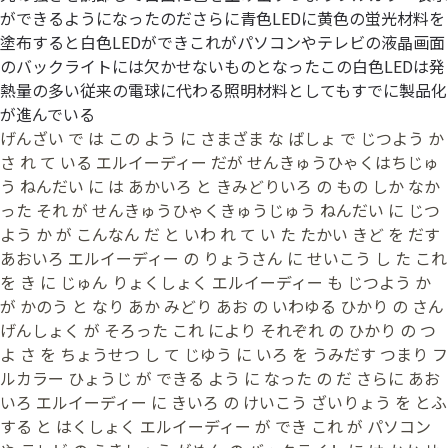
ができるようになったのださらに青色LEDに黄色の蛍光材料を
塗布すると白色LEDができこれがパソコンやテレビの液晶画面
のバックライトには欠かせないものとなったこの白色LEDは発
熱量の多い従来の電球に代わる照明材料としてもすでに製品化
が進んでいる
げんざい で は この よう に さまざま な ばしょ で じつよう か
さ れ て いる エルイーディー だが せんきゅうひゃくはちじゅ
う ねんだい に は あかいろ と きみどりいろ の もの しか なか
った それ が せんきゅうひゃくきゅうじゅう ねんだい に じつ
よう か が こんなん だ と いわ れ て い た たかい きど を だす
あおいろ エルイーディー の りょうさん に せいこう し た これ
を き に じゅん りょくしょく エルイーディー も じつよう か
が かのう と なり あか みどり あお の いわゆる ひかり の さん
げんしょく が そろった これ により それぞれ の ひかり の つ
よ さ を ちょうせつ し て じゆう に いろ を うみだす つまり フ
ルカラー ひょうじ が できる よう に なった の だ さらに あお
いろ エルイーディー に きいろ の けいこう ざいりょう を とふ
する と はくしょく エルイーディー が でき これ が パソコン