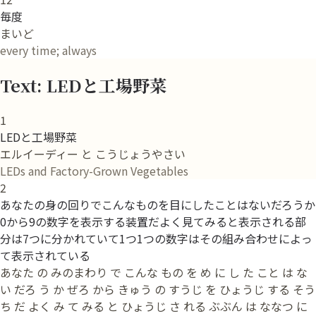
毎度
まいど
every time; always
Text: LEDと工場野菜
1
LEDと工場野菜
エルイーディー と こうじょうやさい
LEDs and Factory-Grown Vegetables
2
あなたの身の回りでこんなものを目にしたことはないだろうか
0から9の数字を表示する装置だよく見てみると表示される部
分は7つに分かれていて1つ1つの数字はその組み合わせによっ
て表示されている
あなた の みのまわり で こんな もの を め に し た こと は な
い だろ う か ぜろ から きゅう の すうじ を ひょうじ する そう
ち だ よく み て みる と ひょうじ さ れる ぶぶん は ななつ に