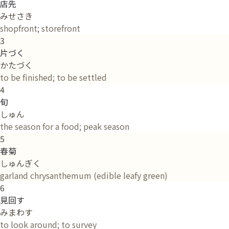
店先
みせさき
shopfront; storefront
3
片づく
かたづく
to be finished; to be settled
4
旬
しゅん
the season for a food; peak season
5
春菊
しゅんぎく
garland chrysanthemum (edible leafy green)
6
見回す
みまわす
to look around; to survey