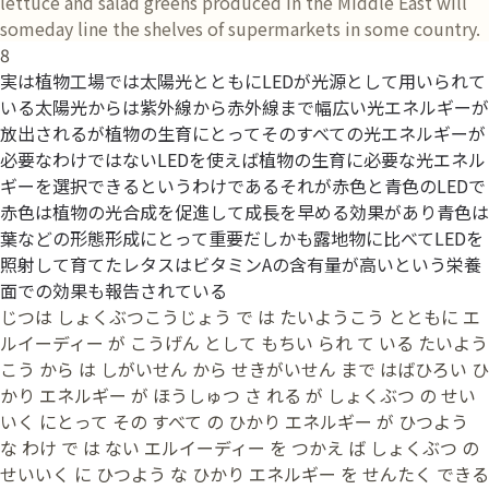
lettuce and salad greens produced in the Middle East will
someday line the shelves of supermarkets in some country.
8
実は植物工場では太陽光とともにLEDが光源として用いられて
いる太陽光からは紫外線から赤外線まで幅広い光エネルギーが
放出されるが植物の生育にとってそのすべての光エネルギーが
必要なわけではないLEDを使えば植物の生育に必要な光エネル
ギーを選択できるというわけであるそれが赤色と青色のLEDで
赤色は植物の光合成を促進して成長を早める効果があり青色は
葉などの形態形成にとって重要だしかも露地物に比べてLEDを
照射して育てたレタスはビタミンAの含有量が高いという栄養
面での効果も報告されている
じつは しょくぶつこうじょう で は たいようこう とともに エ
ルイーディー が こうげん として もちい られ て いる たいよう
こう から は しがいせん から せきがいせん まで はばひろい ひ
かり エネルギー が ほうしゅつ さ れる が しょくぶつ の せい
いく にとって その すべて の ひかり エネルギー が ひつよう
な わけ で は ない エルイーディー を つかえ ば しょくぶつ の
せいいく に ひつよう な ひかり エネルギー を せんたく できる