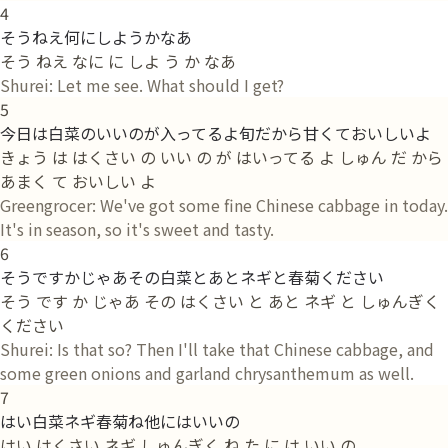
4
そうねえ何にしようかなあ
そう ねえ なに に しよ う か なあ
Shurei: Let me see. What should I get?
5
今日は白菜のいいのが入ってるよ旬だから甘くておいしいよ
きょう は はくさい の いい の が はいってる よ しゅん だ から
あまく て おいしい よ
Greengrocer: We've got some fine Chinese cabbage in today.
It's in season, so it's sweet and tasty.
6
そうですかじゃあその白菜とあとネギと春菊ください
そう です か じゃあ その はくさい と あと ネギ と しゅんぎく
ください
Shurei: Is that so? Then I'll take that Chinese cabbage, and
some green onions and garland chrysanthemum as well.
7
はい白菜ネギ春菊ね他にはいいの
はい はくさい ネギ しゅんぎく ね た に は いい の