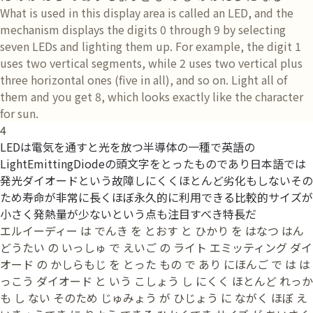
What is used in this display area is called an LED, and the
mechanism displays the digits 0 through 9 by selecting
seven LEDs and lighting them up. For example, the digit 1
uses two vertical segments, while 2 uses two vertical plus
three horizontal ones (five in all), and so on. Light all of
them and you get 8, which looks exactly like the character
for sun.
4
LEDは電気を通すと光を放つ半導体の一種で英語の
LightEmittingDiodeの頭文字をとったものであり日本語では
発光ダイオードという故障しにくくほとんど劣化もしないその
ため寿命が非常に長くほぼ永久的に利用できる比較的サイズが
小さく発熱量が少ないという点も注目すべき特長だ
エルイーディー は でんき を とおす と ひかり を はなつ はん
どうたい の いっしゅ で えいご の ライト エミッティング ダイ
オード の かしらもじ を とった もの で あり にほんご で は は
っこう ダイオード と いう こしょう し にくく ほとんど れっか
も し ない そのため じゅみょう が ひじょう に ながく ほぼ え