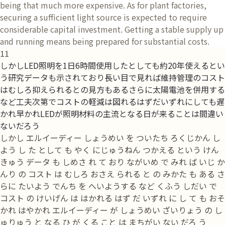
being that much more expensive. As for plant factories,
securing a sufficient light source is expected to require
considerable capital investment. Getting a stable supply up
and running means being prepared for substantial costs.
11
しかしLED照明を1日6時間使用したとしても約20年使えるとい
う研究データも示されており長い目で見れば維持管理のコスト
はむしろ抑えられるとの見方もあるさらに太陽電池を併用する
など工夫次第でコストの軽減は図れるはずだいずれにしても遅
かれ早かれLEDが照明材料の主流となる日が来ることは間違い
ないだろう
しかし エルイーディー しょうめい を ついたち ろくじかん し
よう し た として も やく にじゅうねん つかえる という けん
きゅう データ も しめさ れ て おり ながいめ で みれ ば いじ か
んり の コスト は むしろ おさえ られる と の みかた も ある さ
らに たいよう でんち を へいようする など くふう しだい で
コスト の けいげん は はかれる はず だ いずれ に し て も おそ
かれ はやかれ エルイーディー が しょうめい ざいりょう の し
ゅりゅう と なる ひ が くる こと は まちがい ない だろ う