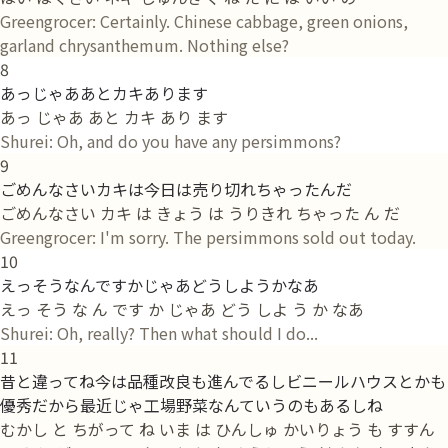
Greengrocer: Certainly. Chinese cabbage, green onions,
garland chrysanthemum. Nothing else?
8
あっじゃああとカキあります
あっ じゃあ あと カキ あり ます
Shurei: Oh, and do you have any persimmons?
9
ごめんなさいカキは今日は売り切れちゃったんだ
ごめんなさい カキ は きょう は うりきれ ちゃった ん だ
Greengrocer: I'm sorry. The persimmons sold out today.
10
えっそうなんですかじゃあどうしようかなあ
えっ そう な ん です か じゃあ どう しよ う か なあ
Shurei: Oh, really? Then what should I do...
11
昔と違ってね今は品種改良も進んでるしビニールハウスとかも
優秀だから最近じゃ工場野菜なんていうのもあるしね
むかし と ちがって ね いま は ひんしゅ かいりょう も すすん