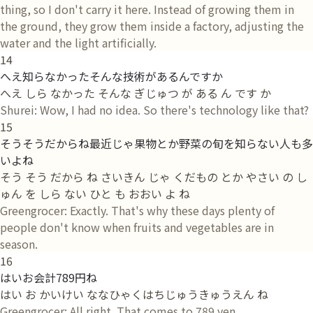
thing, so I don't carry it here. Instead of growing them in
the ground, they grow them inside a factory, adjusting the
water and the light artificially.
14
へえ知らなかったそんな技術があるんですか
へえ しら なかった そんな ぎじゅつ が ある ん です か
Shurei: Wow, I had no idea. So there's technology like that?
15
そうそうだからね最近じゃ果物とか野菜の旬を知らない人も多
いよね
そう そう だから ね さいきん じゃ くだもの とか やさい の し
ゅん を しら ない ひと も おおい よ ね
Greengrocer: Exactly. That's why these days plenty of
people don't know when fruits and vegetables are in
season.
16
はいお会計789円ね
はい お かいけい ななひゃくはちじゅうきゅうえん ね
Greengrocer: All right. That comes to 789 yen.