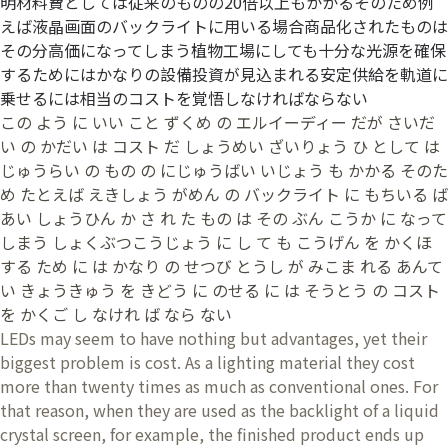
明材料費としては従来のものの20倍以上もかかるそのため例
えば液晶画面のバックライトに用いる場合商品化されたものは
その分高価になってしまう植物工場にしても十分な光源を確保
するためにはかなりの設備投資が見込まれる安定供給を軌道に
乗せるには相当のコストを覚悟しなければならない
この よう に いい こと ずくめ の エルイーディー だが さいだ
い の かだい は コスト だ しょうめい ざいりょう ひ として は
じゅうらい の もの の にじゅうばい いじょう も かかる そのた
め たとえば えきしょう がめん の バックライト に もちいる ば
あい しょうひん か さ れ た もの は その ぶん こうか に なって
しまう しょくぶつこうじょう に し て も こうげん を かくほ
する ため に は かなり の せつび とうし が みこま れる あんて
い きょうきゅう を きどう に のせる に は そうとう の コスト
を かくご し なけれ ば なら ない
LEDs may seem to have nothing but advantages, yet their
biggest problem is cost. As a lighting material they cost
more than twenty times as much as conventional ones. For
that reason, when they are used as the backlight of a liquid
crystal screen, for example, the finished product ends up