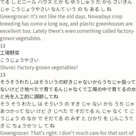
でる し ビニール ハウス とか も ゆうしゅう だ から さいきん
じゃ こうじょうやさい なんて いう の も ある し ね
Greengrocer: It's not like the old days. Nowadays crop
breeding has come a long way, and plastic greenhouses are
excellent too. Lately there's even something called factory-
grown vegetables.
12
工場野菜
こうじょうやさい
Shurei: Factory-grown vegetables?
13
そうそうわたしはそういうの好きじゃないからうちじゃ扱って
ないけどさ地べたで育てるんじゃなくて工場の中で育てるの水
と光を人工的に調節してね
そう そう わたし は そういう の すき じゃ ない から うち じゃ
あつかって ない けど さ じべた で そだてる ん じゃ なく て こ
うじょう の なか で そだてる の みず と ひかり を じんこうて
き に ちょうせつ し て ね
Greengrocer: That's right. I don't much care for that sort of