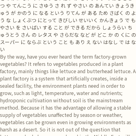
つ や てんこう に さゆう さ れ ず やさい の あんてい きょうき
ゅう が かのう に なる という りてん が ある ため さばく の よ
う な しょくぶつ にとって きびしい せいいく かんきょう で も
やさい を さいばい する こと が できる だから しょうらい ち
ゅうとう さん の レタス や さらだな など が どこ か の くに の
スーパー に ならぶ という こと も あり え ない はなし で は な
い
By the way, have you ever heard the term factory-grown
vegetables? It refers to vegetables produced in a plant
factory, mainly things like lettuce and butterhead lettuce. A
plant factory is a system that artificially creates, inside a
sealed facility, the environment plants need in order to
grow, such as light, temperature, water and nutrients;
hydroponic cultivation without soil is the mainstream
method. Because it has the advantage of allowing a stable
supply of vegetables unaffected by season or weather,
vegetables can be grown even in growing environments as
harsh as a desert. So it is not out of the question that