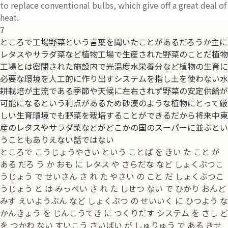
to replace conventional bulbs, which give off a great deal of
heat.
7
ところで工場野菜という言葉を聞いたことがあるだろうか主に
レタスやサラダ菜など植物工場で生産された野菜のことだ植物
工場とは密閉された施設内で光温度水栄養分など植物の生育に
必要な環境を人工的に作り出すシステムを指し土を使わない水
耕栽培が主流である季節や天候に左右されず野菜の安定供給が
可能になるという利点があるため砂漠のような植物にとって厳
しい生育環境でも野菜を栽培することができるだから将来中東
産のレタスやサラダ菜などがどこかの国のスーパーに並ぶとい
うこともありえない話ではない
ところで こうじょうやさい という ことば を きい た こと が
ある だろ う か おも に レタス や さらだな など しょくぶつこ
うじょう で せいさん さ れ た やさい の こと だ しょくぶつこ
うじょう と は みっぺい さ れ た しせつ ない で ひかり おんど
みず えいようぶん など しょくぶつ の せいいく に ひつよう な
かんきょう を じんこうてき に つくりだす システム を さし ど
を つかわ ない すいこう さいばい が しゅりゅう で ある きせ