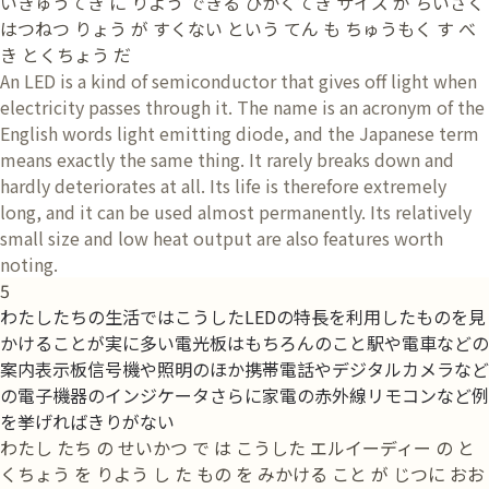
いきゅうてき に りよう できる ひかくてき サイズ が ちいさく
はつねつ りょう が すくない という てん も ちゅうもく す べ
き とくちょう だ
An LED is a kind of semiconductor that gives off light when
electricity passes through it. The name is an acronym of the
English words light emitting diode, and the Japanese term
means exactly the same thing. It rarely breaks down and
hardly deteriorates at all. Its life is therefore extremely
long, and it can be used almost permanently. Its relatively
small size and low heat output are also features worth
noting.
5
わたしたちの生活ではこうしたLEDの特長を利用したものを見
かけることが実に多い電光板はもちろんのこと駅や電車などの
案内表示板信号機や照明のほか携帯電話やデジタルカメラなど
の電子機器のインジケータさらに家電の赤外線リモコンなど例
を挙げればきりがない
わたし たち の せいかつ で は こうした エルイーディー の と
くちょう を りよう し た もの を みかける こと が じつに おお