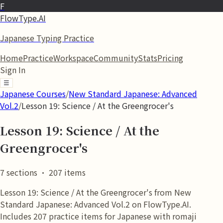
F
FlowType.AI
Japanese Typing Practice
Home
Practice
Workspace
Community
Stats
Pricing
Sign In
☰
Japanese Courses
/
New Standard Japanese: Advanced
Vol.2
/
Lesson 19: Science / At the Greengrocer's
Lesson 19: Science / At the
Greengrocer's
7
sections
·
207
items
Lesson 19: Science / At the Greengrocer's from New
Standard Japanese: Advanced Vol.2 on FlowType.AI.
Includes 207 practice items for Japanese with romaji