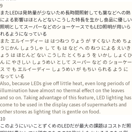
9
またLEDは発熱量が少ないため長時間照射しても葉などへの熱
による影響はほとんどないこうした特長を生かし食品に優しい
照明としてスーパーなどのショーケースでもLED照明が用いら
れるようになっている
また エルイーディー は はつねつ りょう が すくない ため ちょ
うじかん しょうしゃ し て も は など へ の ねつ による えいき
ょう は ほとんど ない こうした とくちょう を いかし しょくひ
ん に やさしい しょうめい として スーパー など の ショーケー
ス で も エルイーディー しょうめい が もちい られる よう に
なって いる
Also, because LEDs give off little heat, even long periods of
illumination have almost no thermal effect on the leaves
and so on. Taking advantage of this feature, LED lighting has
come to be used in the display cases of supermarkets and
other stores as lighting that is gentle on food.
10
このようにいいことずくめのLEDだが最大の課題はコストだ照