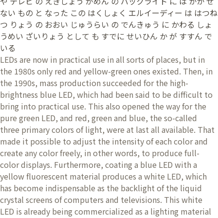
や テレビ の えきしょう がめん の バックライト に は かか せ
ない もの と なった この はくしょく エルイーディー は はつね
つ りょう の おおい じゅうらい の でんきゅう に かわる しょ
うめい ざいりょう として も すでに せいひん か が すすん で
いる
LEDs are now in practical use in all sorts of places, but in
the 1980s only red and yellow-green ones existed. Then, in
the 1990s, mass production succeeded for the high-
brightness blue LED, which had been said to be difficult to
bring into practical use. This also opened the way for the
pure green LED, and red, green and blue, the so-called
three primary colors of light, were at last all available. That
made it possible to adjust the intensity of each color and
create any color freely, in other words, to produce full-
color displays. Furthermore, coating a blue LED with a
yellow fluorescent material produces a white LED, which
has become indispensable as the backlight of the liquid
crystal screens of computers and televisions. This white
LED is already being commercialized as a lighting material