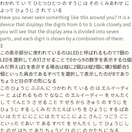
わかれ て い て ひとつひとつ の すうじ は その くみあわせ に
よって ひょうじ さ れ て いる
Have you never seen something like this around you? It is a
device that displays the digits from 0 to 9. Look closely and
you will see that the display area is divided into seven
parts, and each digit is shown by a combination of them.
3
この表示部分に使われているのはLEDと呼ばれるもので7個の
LEDを選択して点灯させることで0から9の数字を表示する仕組
みだ例えば1を表示する場合は縦に2個2は縦2個に横3個都合5
個といった具合であるすべてを選択して表示したのが8であり
ちょうど日の字の形になる
この ひょうじ ぶぶん に つかわ れ て いる の は エルイーディ
ー と よば れる もの で ななこ の エルイーディー を せんたく
し て てんとう さ せる こと で ぜろ から きゅう の すうじ を
ひょうじ する しくみ だ たとえば いち を ひょうじ する ばあ
い は たて に にこ に は たて にこ に よこ さんこ つごう ごこ
といった ぐあい で ある すべて を せんたく し て ひょうじ し
た の が はち で あり ちょうど ひ の じ の かたち に なる