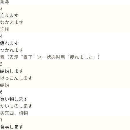
游泳
3
迎えます
むかえます
迎接
4
疲れます
つかれます
累（表示“累了”这一状态时用「疲れました」）
5
結婚します
けっこんします
结婚
6
買い物します
かいものします
买东西、购物
7
食事します