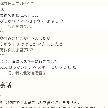
你来日本学习什么？
10
美術の勉強に来ました
びじゅつ の べんきょう に き まし た
……我来学习美术。
11
冬休みはどこか行きましたか
ふゆやすみ は どこか いき まし た か
寒假你去哪里了吗？
12
ええ北海道へスキーに行きました
ええ ほっかいどう へ スキー に いき まし た
……嗯，我去北海道滑雪了。
会话
1
もう12時ですよ昼ごはんを食べに行きませんか