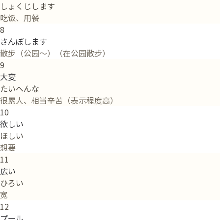
しょくじします
吃饭、用餐
8
さんぽします
散步（公园～）（在公园散步）
9
大変
たいへんな
很累人、相当辛苦（表示程度高）
10
欲しい
ほしい
想要
11
広い
ひろい
宽
12
プール