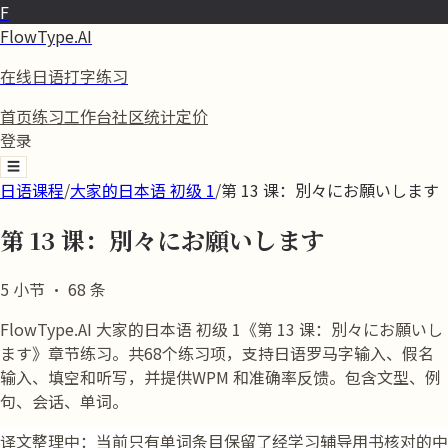
F
FlowType.AI
在线日语打字练习
首页
练习
工作台
社区
统计
定价
登录
☰
日语课程
/
大家的日本语 初级 1
/
第 13 课：別々にお願いします
第 13 课：別々にお願いします
5
小节
·
68
条
FlowType.AI 大家的日本语 初级 1《第 13 课：別々にお願いし
ます》章节练习。共68个练习项，支持日语罗马字输入、假名
输入、填空和听写，并提供WPM 和准确率反馈。包含文型、例
句、会话、单词。
译文整理中：当前只有单词条目保留了经学习辅导用书核对的中