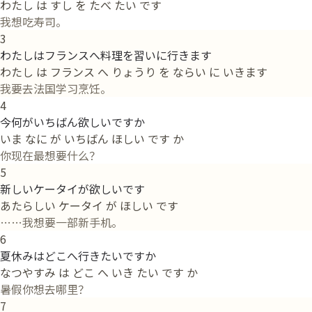
わたし は すし を たべ たい です
我想吃寿司。
3
わたしはフランスへ料理を習いに行きます
わたし は フランス へ りょうり を ならい に いきます
我要去法国学习烹饪。
4
今何がいちばん欲しいですか
いま なに が いちばん ほしい です か
你现在最想要什么？
5
新しいケータイが欲しいです
あたらしい ケータイ が ほしい です
……我想要一部新手机。
6
夏休みはどこへ行きたいですか
なつやすみ は どこ へ いき たい です か
暑假你想去哪里？
7