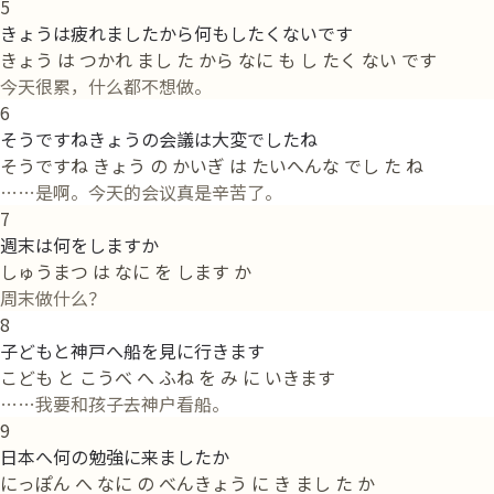
5
きょうは疲れましたから何もしたくないです
きょう は つかれ まし た から なに も し たく ない です
今天很累，什么都不想做。
6
そうですねきょうの会議は大変でしたね
そうですね きょう の かいぎ は たいへんな でし た ね
……是啊。今天的会议真是辛苦了。
7
週末は何をしますか
しゅうまつ は なに を します か
周末做什么？
8
子どもと神戸へ船を見に行きます
こども と こうべ へ ふね を み に いきます
……我要和孩子去神户看船。
9
日本へ何の勉強に来ましたか
にっぽん へ なに の べんきょう に き まし た か