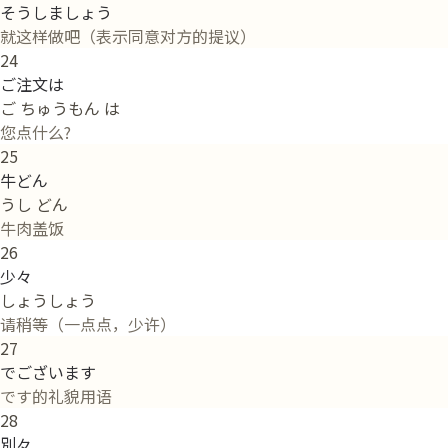
そうしましょう
就这样做吧（表示同意对方的提议）
24
ご注文は
ご ちゅうもん は
您点什么?
25
牛どん
うし どん
牛肉盖饭
26
少々
しょうしょう
请稍等（一点点，少许）
27
でございます
です的礼貌用语
28
別々