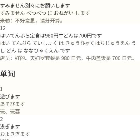
すみません別々にお願いします
すみません べつべつ に おねがい します
米勒：不好意思，请分开算。
12
はいてんぷら定食は980円牛どんは700円です
はい てんぷら ていしょく は きゅうひゃくはちじゅうえん う
し どん は ななひゃくえん です
店员：好的。天妇罗套餐是 980 日元，牛肉盖饭是 700 日元。
单词
1
遊びます
あそびます
玩、玩耍
2
泳ぎます
およきぎます