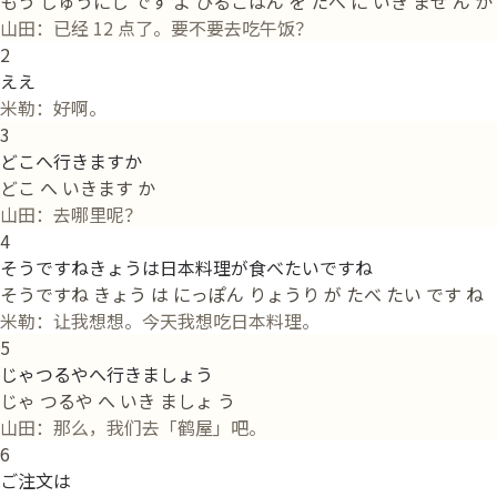
もう じゅうにじ です よ ひるごはん を たべ に いき ませ ん か
山田：已经 12 点了。要不要去吃午饭？
2
ええ
米勒：好啊。
3
どこへ行きますか
どこ へ いきます か
山田：去哪里呢？
4
そうですねきょうは日本料理が食べたいですね
そうですね きょう は にっぽん りょうり が たべ たい です ね
米勒：让我想想。今天我想吃日本料理。
5
じゃつるやへ行きましょう
じゃ つるや へ いき ましょ う
山田：那么，我们去「鹤屋」吧。
6
ご注文は