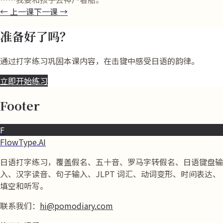
←
上一课
下一课
→
准备好了吗？
通过打字练习巩固本课内容，在击键中感受日语的韵律。
立即开始练习
Footer
F
FlowType.AI
日语打字练习，覆盖假名、五十音、罗马字转假名、日语键盘输
入、汉字读音、句子输入、JLPT 词汇、动词变形、时间表达、
填空和听写。
联系我们：
hi@pomodiary.com