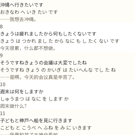
沖縄へ行きたいです
おきなわ へ いき たい です
……我想去冲绳。
8
きょうは疲れましたから何もしたくないです
きょう は つかれ まし た から なに も し たく ない です
今天很累，什么都不想做。
9
そうですねきょうの会議は大変でしたね
そうですね きょう の かいぎ は たいへんな でし た ね
……是啊。今天的会议真是辛苦了。
10
週末は何をしますか
しゅうまつ は なに を します か
周末做什么？
11
子どもと神戸へ船を見に行きます
こども と こうべ へ ふね を み に いきます
……我要和孩子去神户看船。