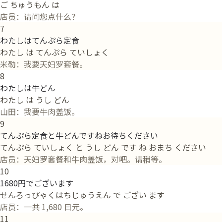
ご ちゅうもん は
店员：请问您点什么？
7
わたしはてんぷら定食
わたし は てんぷら ていしょく
米勒：我要天妇罗套餐。
8
わたしは牛どん
わたし は うし どん
山田：我要牛肉盖饭。
9
てんぷら定食と牛どんですねお待ちください
てんぷら ていしょく と うし どん です ね おまち ください
店员：天妇罗套餐和牛肉盖饭，对吧。请稍等。
10
1680円でございます
せんろっぴゃくはちじゅうえん で ござい ます
店员：一共 1,680 日元。
11