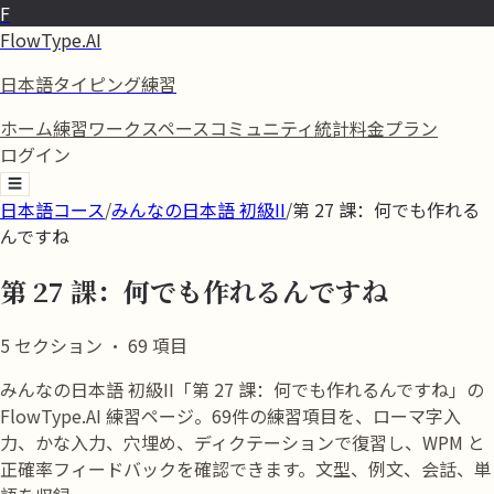
F
FlowType.AI
日本語タイピング練習
ホーム
練習
ワークスペース
コミュニティ
統計
料金プラン
ログイン
☰
日本語コース
/
みんなの日本語 初級II
/
第 27 課：何でも作れる
んですね
第 27 課：何でも作れるんですね
5
セクション
·
69
項目
みんなの日本語 初級II「第 27 課：何でも作れるんですね」の
FlowType.AI 練習ページ。69件の練習項目を、ローマ字入
力、かな入力、穴埋め、ディクテーションで復習し、WPM と
正確率フィードバックを確認できます。文型、例文、会話、単