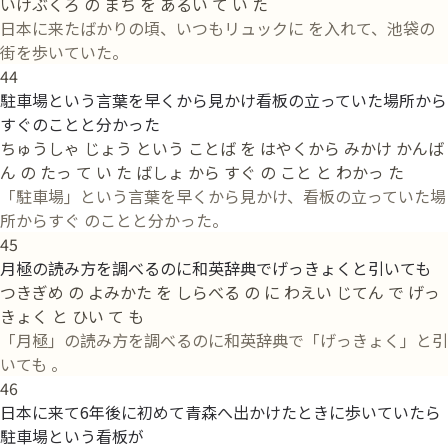
いけぶくろ の まち を あるい て い た
日本に来たばかりの頃、いつもリュックに を入れて、池袋の
街を歩いていた。
44
駐車場という言葉を早くから見かけ看板の立っていた場所から
すぐのことと分かった
ちゅうしゃ じょう という ことば を はやくから みかけ かんば
ん の たっ て い た ばしょ から すぐ の こと と わかっ た
「駐車場」という言葉を早くから見かけ、看板の立っていた場
所からすぐ のことと分かった。
45
月極の読み方を調べるのに和英辞典でげっきょくと引いても
つきぎめ の よみかた を しらべる の に わえい じてん で げっ
きょく と ひい て も
「月極」の読み方を調べるのに和英辞典で「げっきょく」と引
いても 。
46
日本に来て6年後に初めて青森へ出かけたときに歩いていたら
駐車場という看板が