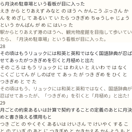
ら月決め駐車場という看板が目に入った
えき から とりあえず みなと の ほう へ かんこう ぶっさん か
ん を めざし て あるい て い たら つきぎめ ちゅうしゃ じょう
という かんばん が め に はいっ た
駅からとりあえず港のほうへ、観光物産館を目指して歩いてい
たら、「月決め駐車場」という看板が目に入った。
28
その頃はもうリュックには和英と英和ではなく国語辞典が忍ば
せてあったがつきぎめを引くと月極めと出た
その ころ は もう リュック に は わえい と えいわ で は なく
こくご じてん が しのばせ て あっ た が つき ぎめ を ひく と
つきぎめ と で た
その頃はもう、リュックには和英と英和ではなく、国語辞典が
忍ばせてあったが、「つきぎめ」を引くと「月極め」と出た!
29
月ごとの約束あるいは計算で契約することの定義のあとに月決
めと書き換える慣用もと
つき ごと の やくそく あるいは けいさん で けいやく する こ
と の ていぎ の あと に つきぎめ と かきかえる かんよう も と