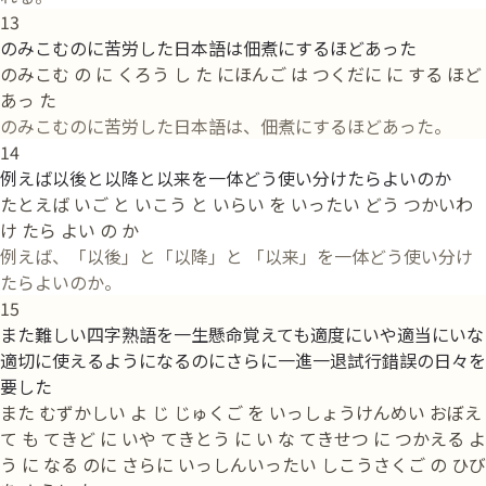
13
のみこむのに苦労した日本語は佃煮にするほどあった
のみこむ の に くろう し た にほんご は つくだに に する ほど
あっ た
のみこむのに苦労した日本語は、佃煮にするほどあった。
14
例えば以後と以降と以来を一体どう使い分けたらよいのか
たとえば いご と いこう と いらい を いったい どう つかいわ
け たら よい の か
例えば、「以後」と「以降」と 「以来」を一体どう使い分け
たらよいのか。
15
また難しい四字熟語を一生懸命覚えても適度にいや適当にいな
適切に使えるようになるのにさらに一進一退試行錯誤の日々を
要した
また むずかしい よ じ じゅくご を いっしょうけんめい おぼえ
て も てきど に いや てきとう に い な てきせつ に つかえる よ
う に なる のに さらに いっしんいったい しこうさくご の ひび