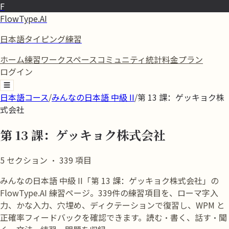
F
FlowType.AI
日本語タイピング練習
ホーム
練習
ワークスペース
コミュニティ
統計
料金プラン
ログイン
☰
日本語コース
/
みんなの日本語 中級 II
/
第 13 課：ゲッキョク株
式会社
第 13 課：ゲッキョク株式会社
5
セクション
·
339
項目
みんなの日本語 中級 II「第 13 課：ゲッキョク株式会社」の
FlowType.AI 練習ページ。339件の練習項目を、ローマ字入
力、かな入力、穴埋め、ディクテーションで復習し、WPM と
正確率フィードバックを確認できます。読む・書く、話す・聞