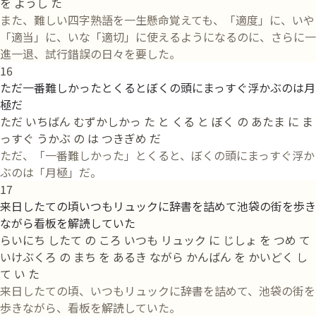
を ようし た
また、難しい四字熟語を一生懸命覚えても、「適度」に、いや
「適当」に、いな「適切」に使えるようになるのに、さらに一
進一退、試行錯誤の日々を要した。
16
ただ一番難しかったとくるとぼくの頭にまっすぐ浮かぶのは月
極だ
ただ いちばん むずかしかっ た と くる と ぼく の あたま に ま
っすぐ うかぶ の は つきぎめ だ
ただ、「一番難しかった」とくると、ぼくの頭にまっすぐ浮か
ぶのは「月極」だ。
17
来日したての頃いつもリュックに辞書を詰めて池袋の街を歩き
ながら看板を解読していた
らいにち したて の ころ いつも リュック に じしょ を つめ て
いけぶくろ の まち を あるき ながら かんばん を かいどく し
て い た
来日したての頃、いつもリュックに辞書を詰めて、池袋の街を
歩きながら、看板を解読していた。