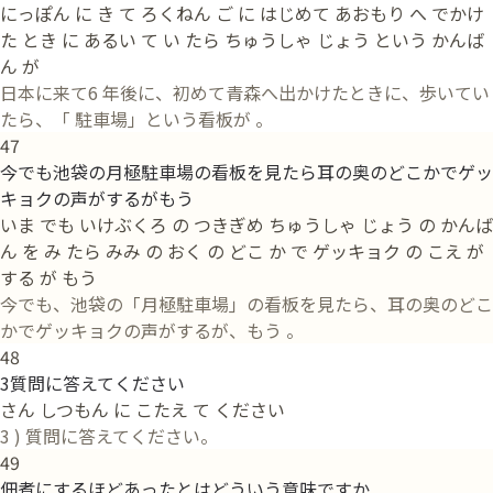
にっぽん に き て ろくねん ご に はじめて あおもり へ でかけ
た とき に あるい て い たら ちゅうしゃ じょう という かんば
ん が
日本に来て6 年後に、初めて青森へ出かけたときに、歩いてい
たら、「 駐車場」という看板が 。
47
今でも池袋の月極駐車場の看板を見たら耳の奥のどこかでゲッ
キョクの声がするがもう
いま でも いけぶくろ の つきぎめ ちゅうしゃ じょう の かんば
ん を み たら みみ の おく の どこ か で ゲッキョク の こえ が
する が もう
今でも、池袋の「月極駐車場」の看板を見たら、耳の奥のどこ
かでゲッキョクの声がするが、もう 。
48
3質問に答えてください
さん しつもん に こたえ て ください
3 ) 質問に答えてください。
49
佃煮にするほどあったとはどういう意味ですか