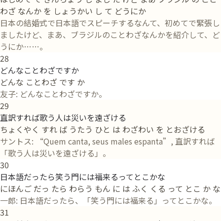
わざ なんか を しょうかい し て どうにか
日本の結婚式で日本語でスピーチするなんて、初めてで緊張し
ましたけど、まあ、ブラジルのことわざなんかを紹介して、ど
うにか……。
28
どんなことわざですか
どんな ことわざ です か
友子: どんなことわざですか。
29
直訳すれば歌う人は災いを遠ざける
ちょくやく すれ ば うたう ひと は わざわい を とおざける
サントス: “Quem canta, seus males espanta”, 直訳すれば
「歌う人は災いを遠ざける」。
30
日本語だったら笑う門には福来るってとこかな
にほんご だっ たら わらう もん に は ふく くる って とこ か な
一郎: 日本語だったら、「笑う門には福来る」ってとこかな。
31