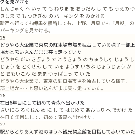
グを見かける
しんじゅく へ いっ て も ねりま を おうだん し て も うえの つ
きしま で も つきぎめ の パーキング を みかける
新宿へ行っても練馬を横断しても、上野、月島でも「月極」の
パーキングを見かける。
25
どうやら大企業で東京の駐車場市場を独占している様子一部上
場かと思い込んだまま突っ走っていた
どうやら だい きぎょう で とうきょう の ちゅうしゃ じょう し
じょう を どくせん し て いる ようす いちぶ じょうじょう か
と おもいこん だ まま つっぱしっ て い た
どうやら大企業で、東京の駐車場市場を独占している様子、一
部上場か……と思い込んだまま突っ走っていた。
26
在日6年目にして初めて青森へ出かけた
ざいにち ろくねん め に し て はじめて あおもり へ でかけ た
在日 6 年目にして、初めて青森へ出かけた。
27
駅からとりあえず港のほうへ観光物産館を目指して歩いていた