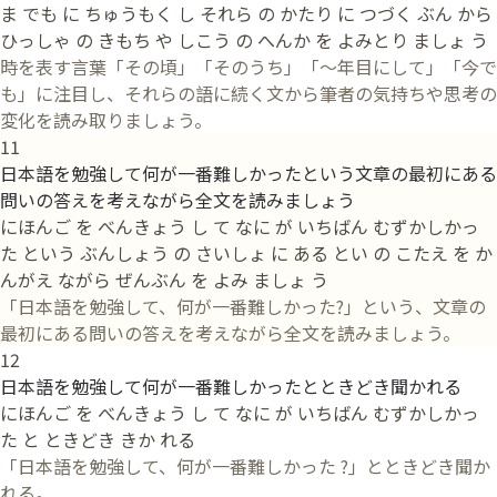
ま でも に ちゅうもく し それら の かたり に つづく ぶん から
ひっしゃ の きもち や しこう の へんか を よみとり ましょ う
時を表す言葉「その頃」「そのうち」「〜年目にして」「今で
も」に注目し、それらの語に続く文から筆者の気持ちや思考の
変化を読み取りましょう。
11
日本語を勉強して何が一番難しかったという文章の最初にある
問いの答えを考えながら全文を読みましょう
にほんご を べんきょう し て なに が いちばん むずかしかっ
た という ぶんしょう の さいしょ に ある とい の こたえ を か
んがえ ながら ぜんぶん を よみ ましょ う
「日本語を勉強して、何が一番難しかった?」という、文章の
最初にある問いの答えを考えながら全文を読みましょう。
12
日本語を勉強して何が一番難しかったとときどき聞かれる
にほんご を べんきょう し て なに が いちばん むずかしかっ
た と ときどき きか れる
「日本語を勉強して、何が一番難しかった ?」とときどき聞か
れる。