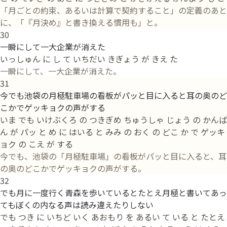
「月ごとの約束、あるいは計算で契約すること」の定義のあと
に、「『月決め』と書き換える慣用も」と。
30
一瞬にして一大企業が消えた
いっしゅん に し て いちだい きぎょう が きえ た
一瞬にして、一大企業が消えた。
31
今でも池袋の月極駐車場の看板がパッと目に入ると耳の奥のど
こかでゲッキョクの声がする
いま でも いけぶくろ の つきぎめ ちゅうしゃ じょう の かんば
ん が パッ と め に はいる と みみ の おく の どこ か で ゲッキ
ョク の こえ が する
今でも、池袋の「月極駐車場」の看板がパッと目に入ると、耳
の奥のどこかでゲッキョクの声がする。
32
でも月に一度行く青森を歩いているとたとえ月極と書いてあっ
てもぼくの内なる声は読み違えたりしない
でも つき に いちど いく あおもり を あるい て いる と たとえ