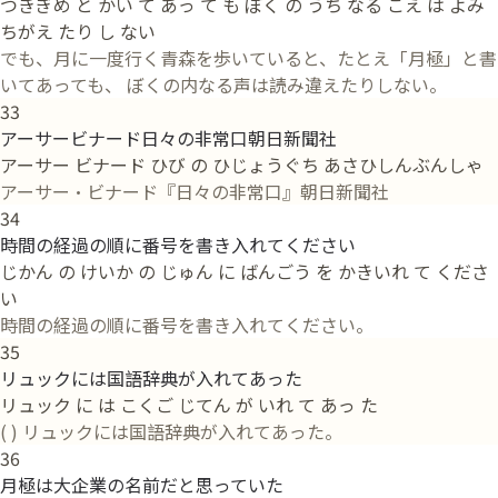
つきぎめ と かい て あっ て も ぼく の うち なる こえ は よみ
ちがえ たり し ない
でも、月に一度行く青森を歩いていると、たとえ「月極」と書
いてあっても、 ぼくの内なる声は読み違えたりしない。
33
アーサービナード日々の非常口朝日新聞社
アーサー ビナード ひび の ひじょうぐち あさひしんぶんしゃ
アーサー・ビナード『日々の非常口』朝日新聞社
34
時間の経過の順に番号を書き入れてください
じかん の けいか の じゅん に ばんごう を かきいれ て くださ
い
時間の経過の順に番号を書き入れてください。
35
リュックには国語辞典が入れてあった
リュック に は こくご じてん が いれ て あっ た
( ) リュックには国語辞典が入れてあった。
36
月極は大企業の名前だと思っていた