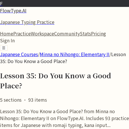
F
FlowType.AI
Japanese Typing Practice
Home
Practice
Workspace
Community
Stats
Pricing
Sign In
☰
Japanese Courses
/
Minna no Nihongo: Elementary II
/
Lesson
35: Do You Know a Good Place?
Lesson 35: Do You Know a Good
Place?
5
sections
·
93
items
Lesson 35: Do You Know a Good Place? from Minna no
Nihongo: Elementary II on FlowType.AI. Includes 93 practice
items for Japanese with romaji typing, kana input...