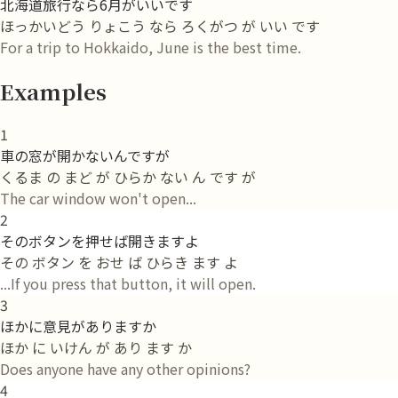
北海道旅行なら6月がいいです
ほっかいどう りょこう なら ろくがつ が いい です
For a trip to Hokkaido, June is the best time.
Examples
1
車の窓が開かないんですが
くるま の まど が ひらか ない ん です が
The car window won't open...
2
そのボタンを押せば開きますよ
その ボタン を おせ ば ひらき ます よ
...If you press that button, it will open.
3
ほかに意見がありますか
ほか に いけん が あり ます か
Does anyone have any other opinions?
4