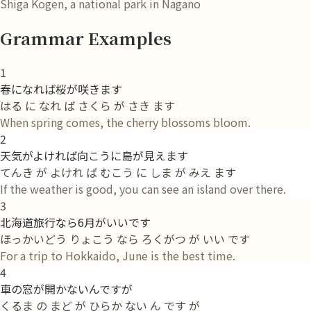
Shiga Kogen, a national park in Nagano
Grammar Examples
1
春になれば桜が咲きます
はる に なれ ば さくら が さき ます
When spring comes, the cherry blossoms bloom.
2
天気がよければ向こうに島が見えます
てんき が よけれ ば むこう に しま が みえ ます
If the weather is good, you can see an island over there.
3
北海道旅行なら6月がいいです
ほっかいどう りょこう なら ろくがつ が いい です
For a trip to Hokkaido, June is the best time.
4
車の窓が開かないんですが
くるま の まど が ひらか ない ん です が