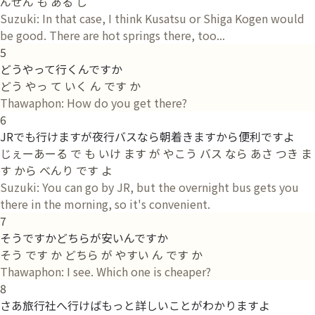
んせん も ある し
Suzuki: In that case, I think Kusatsu or Shiga Kogen would
be good. There are hot springs there, too...
5
どうやって行くんですか
どう やっ て いく ん です か
Thawaphon: How do you get there?
6
JRでも行けますが夜行バスなら朝着きますから便利ですよ
じぇーあーる で も いけ ます が やこう バス なら あさ つき ま
す から べんり です よ
Suzuki: You can go by JR, but the overnight bus gets you
there in the morning, so it's convenient.
7
そうですかどちらが安いんですか
そう です か どちら が やすい ん です か
Thawaphon: I see. Which one is cheaper?
8
さあ旅行社へ行けばもっと詳しいことがわかりますよ