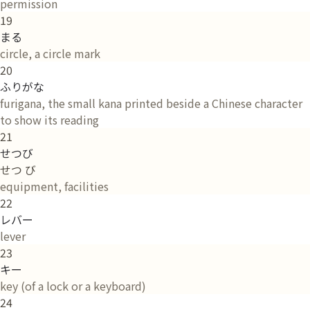
permission
19
まる
circle, a circle mark
20
ふりがな
furigana, the small kana printed beside a Chinese character
to show its reading
21
せつび
せつ び
equipment, facilities
22
レバー
lever
23
キー
key (of a lock or a keyboard)
24