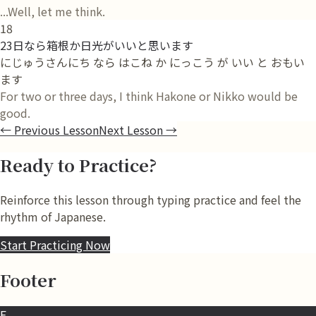
...Well, let me think.
18
23日なら箱根か日光がいいと思います
にじゅうさんにち なら はこね か にっこう が いい と おもい
ます
For two or three days, I think Hakone or Nikko would be
good.
←
Previous Lesson
Next Lesson
→
Ready to Practice?
Reinforce this lesson through typing practice and feel the
rhythm of Japanese.
Start Practicing Now
Footer
F