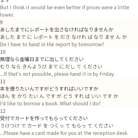
But I think it would be even better if prices were a little
lower.
9
あしたまでにレポートを出さなければなりませんか
あした まで に レポート を ださ なけれ ば なり ませ ん か
Do I have to hand in the report by tomorrow?
10
無理なら金曜日までに出してください
むり なら きんようび まで に だし て ください
...If that's not possible, please hand it in by Friday.
11
本を借りたいんですがどうすればいいですか
ほん を かり たい ん です が どう すれ ば いい です か
I'd like to borrow a book. What should I do?
12
受付でカードを作ってもらってください
うけつけ で カード を つくっ て もらっ て ください
...Please have a card made for you at the reception desk.