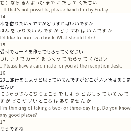
むり なら きんようび まで に だし て ください
...If that's not possible, please hand it in by Friday.
14
本を借りたいんですがどうすればいいですか
ほん を かり たい ん です が どう すれ ば いい です か
I'd like to borrow a book. What should I do?
15
受付でカードを作ってもらってください
うけつけ で カード を つくっ て もらっ て ください
...Please have a card made for you at the reception desk.
16
23日旅行をしようと思っているんですがどこがいい所はありま
せんか
にじゅうさんにち りょこう を しよ う と おもっ て いる ん で
す が どこ が いい ところ は あり ませ ん か
I'm thinking of taking a two- or three-day trip. Do you know
any good places?
17
そうですね