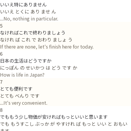
いいえ特にありません
いいえ とくに あり ませ ん
...No, nothing in particular.
5
なければこれで終わりましょう
なけれ ば これ で おわり ましょ う
If there are none, let's finish here for today.
6
日本の生活はどうですか
にっぽん の せいかつ は どう です か
How is life in Japan?
7
とても便利です
とても べんり です
...It's very convenient.
8
でももう少し物価が安ければもっといいと思います
でも もうすこし ぶっか が やすけれ ば もっと いい と おもい
ます