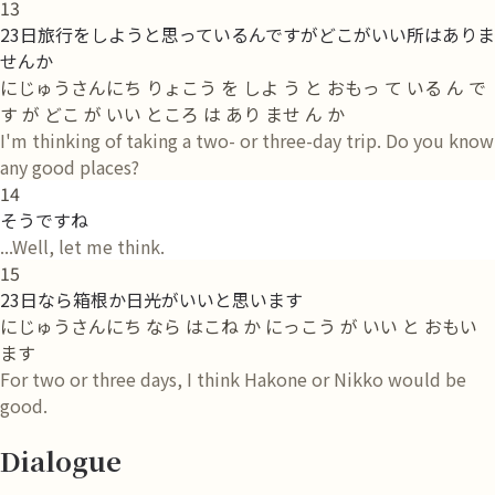
13
23日旅行をしようと思っているんですがどこがいい所はありま
せんか
にじゅうさんにち りょこう を しよ う と おもっ て いる ん で
す が どこ が いい ところ は あり ませ ん か
I'm thinking of taking a two- or three-day trip. Do you know
any good places?
14
そうですね
...Well, let me think.
15
23日なら箱根か日光がいいと思います
にじゅうさんにち なら はこね か にっこう が いい と おもい
ます
For two or three days, I think Hakone or Nikko would be
good.
Dialogue