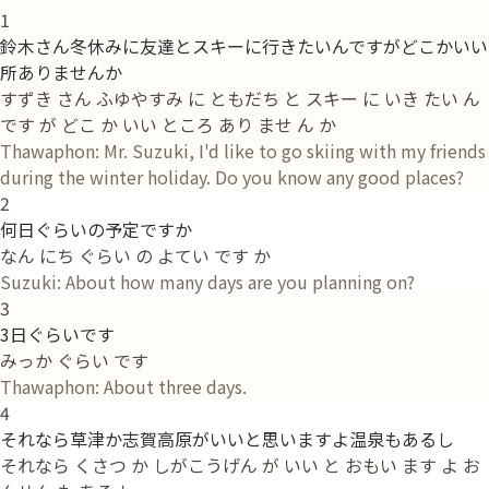
1
鈴木さん冬休みに友達とスキーに行きたいんですがどこかいい
所ありませんか
すずき さん ふゆやすみ に ともだち と スキー に いき たい ん
です が どこ か いい ところ あり ませ ん か
Thawaphon: Mr. Suzuki, I'd like to go skiing with my friends
during the winter holiday. Do you know any good places?
2
何日ぐらいの予定ですか
なん にち ぐらい の よてい です か
Suzuki: About how many days are you planning on?
3
3日ぐらいです
みっか ぐらい です
Thawaphon: About three days.
4
それなら草津か志賀高原がいいと思いますよ温泉もあるし
それなら くさつ か しがこうげん が いい と おもい ます よ お