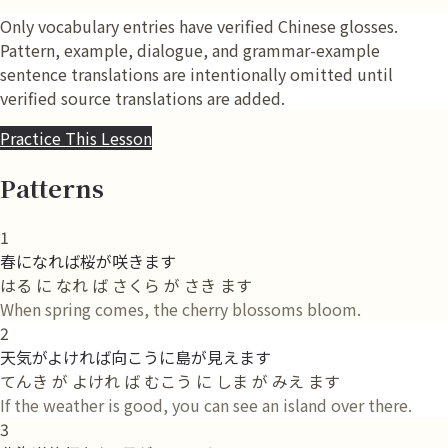
Only vocabulary entries have verified Chinese glosses.
Pattern, example, dialogue, and grammar-example
sentence translations are intentionally omitted until
verified source translations are added.
Practice This Lesson
Patterns
1
春になれば桜が咲きます
はる に なれ ば さくら が さき ます
When spring comes, the cherry blossoms bloom.
2
天気がよければ向こうに島が見えます
てんき が よけれ ば むこう に しま が みえ ます
If the weather is good, you can see an island over there.
3