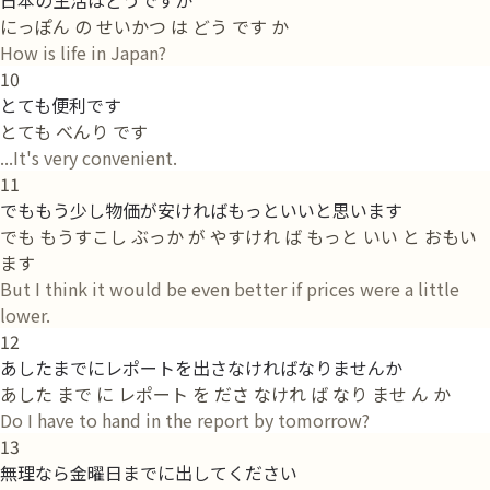
にっぽん の せいかつ は どう です か
How is life in Japan?
10
とても便利です
とても べんり です
...It's very convenient.
11
でももう少し物価が安ければもっといいと思います
でも もうすこし ぶっか が やすけれ ば もっと いい と おもい
ます
But I think it would be even better if prices were a little
lower.
12
あしたまでにレポートを出さなければなりませんか
あした まで に レポート を ださ なけれ ば なり ませ ん か
Do I have to hand in the report by tomorrow?
13
無理なら金曜日までに出してください