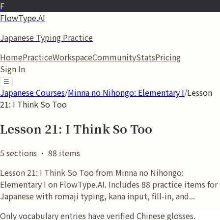
F
FlowType.AI
Japanese Typing Practice
Home
Practice
Workspace
Community
Stats
Pricing
Sign In
☰
Japanese Courses
/
Minna no Nihongo: Elementary I
/
Lesson
21: I Think So Too
Lesson 21: I Think So Too
5
sections
·
88
items
Lesson 21: I Think So Too from Minna no Nihongo:
Elementary I on FlowType.AI. Includes 88 practice items for
Japanese with romaji typing, kana input, fill-in, and...
Only vocabulary entries have verified Chinese glosses.