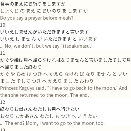
食事のまえにお祈りをしますか
しょくじ の まえ に おいのり を します か
Do you say a prayer before meals?
10
いいえしませんがいただきますと言います
いいえ し ませ ん が いただきます と いいます
... No, we don't, but we say "itadakimasu."
11
かぐや姫は月へ帰らなければなりませんと言いましたそして月
へ帰りました終わり
かぐ や ひめ は つき へ かえら なけれ ば なり ませ ん と いい
まし た そして つき へ かえり まし た おわり
Princess Kaguya said, "I have to go back to the moon." And
then she returned to the moon. The end.
12
終わりお母さんわたしも月へ行きたい
おわり おかあさん わたし も つき へ いき たい
... The end? Mom, I want to go to the moon too.
13