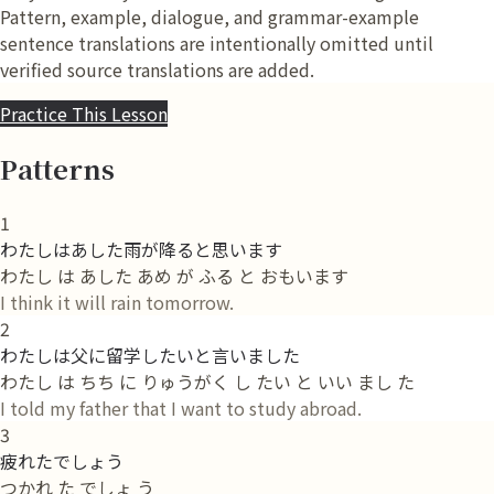
Pattern, example, dialogue, and grammar-example
sentence translations are intentionally omitted until
verified source translations are added.
Practice This Lesson
Patterns
1
わたしはあした雨が降ると思います
わたし は あした あめ が ふる と おもいます
I think it will rain tomorrow.
2
わたしは父に留学したいと言いました
わたし は ちち に りゅうがく し たい と いい まし た
I told my father that I want to study abroad.
3
疲れたでしょう
つかれ た でしょ う