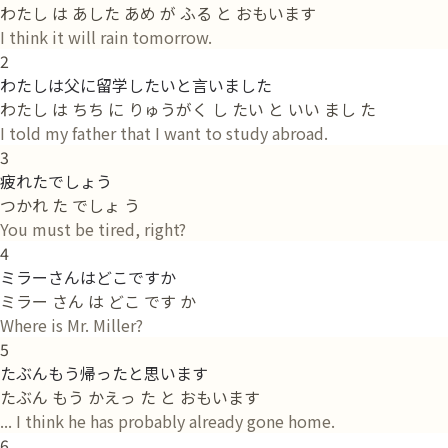
わたし は あした あめ が ふる と おもいます
I think it will rain tomorrow.
2
わたしは父に留学したいと言いました
わたし は ちち に りゅうがく し たい と いい まし た
I told my father that I want to study abroad.
3
疲れたでしょう
つかれ た でしょ う
You must be tired, right?
4
ミラーさんはどこですか
ミラー さん は どこ です か
Where is Mr. Miller?
5
たぶんもう帰ったと思います
たぶん もう かえっ た と おもいます
... I think he has probably already gone home.
6