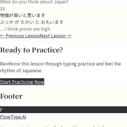
What do you think about Japan?
11
物価が高いと思います
ぶっか が たかい と おもいます
... I think prices are high.
←
Previous Lesson
Next Lesson
→
Ready to Practice?
Reinforce this lesson through typing practice and feel the
rhythm of Japanese.
Start Practicing Now
Footer
F
FlowType.AI