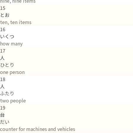
nine, nine items
15
とお
ten, ten items
16
いくつ
how many
17
人
ひとり
one person
18
人
ふたり
two people
19
台
だい
counter for machines and vehicles