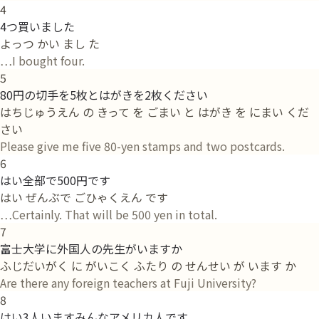
4
4つ買いました
よっつ かい まし た
…I bought four.
5
80円の切手を5枚とはがきを2枚ください
はちじゅうえん の きって を ごまい と はがき を にまい くだ
さい
Please give me five 80-yen stamps and two postcards.
6
はい全部で500円です
はい ぜんぶで ごひゃくえん です
…Certainly. That will be 500 yen in total.
7
富士大学に外国人の先生がいますか
ふじだいがく に がいこく ふたり の せんせい が います か
Are there any foreign teachers at Fuji University?
8
はい3人いますみんなアメリカ人です