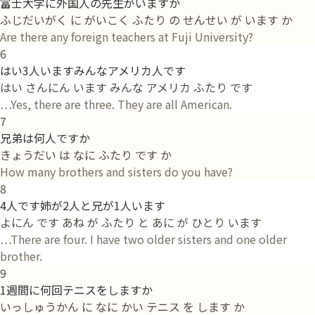
富士大学に外国人の先生がいますか
ふじだいがく に がいこく ふたり の せんせい が います か
Are there any foreign teachers at Fuji University?
6
はい3人いますみんなアメリカ人です
はい さんにん います みんな アメリカ ふたり です
…Yes, there are three. They are all American.
7
兄弟は何人ですか
きょうだい は なに ふたり です か
How many brothers and sisters do you have?
8
4人です姉が2人と兄が1人います
よにん です あね が ふたり と あに が ひとり います
…There are four. I have two older sisters and one older
brother.
9
1週間に何回テニスをしますか
いっしゅうかん に なに かい テニス を します か