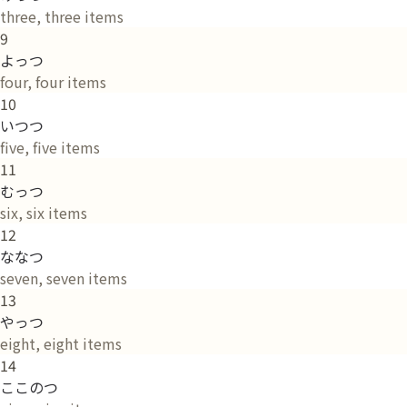
three, three items
9
よっつ
four, four items
10
いつつ
five, five items
11
むっつ
six, six items
12
ななつ
seven, seven items
13
やっつ
eight, eight items
14
ここのつ