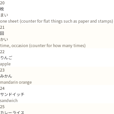
20
枚
まい
one sheet (counter for flat things such as paper and stamps)
21
回
かい
time, occasion (counter for how many times)
22
りんご
apple
23
みかん
mandarin orange
24
サンドイッチ
sandwich
25
カレーライス