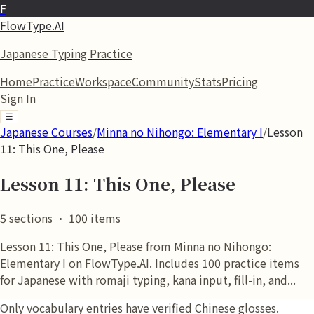
F
FlowType.AI
Japanese Typing Practice
Home
Practice
Workspace
Community
Stats
Pricing
Sign In
☰
Japanese Courses
/
Minna no Nihongo: Elementary I
/
Lesson
11: This One, Please
Lesson 11: This One, Please
5
sections
·
100
items
Lesson 11: This One, Please from Minna no Nihongo:
Elementary I on FlowType.AI. Includes 100 practice items
for Japanese with romaji typing, kana input, fill-in, and...
Only vocabulary entries have verified Chinese glosses.