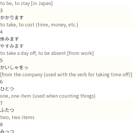
to be, to stay [in Japan]
3
かかります
to take, to cost (time, money, etc.)
4
休みます
やすみます
to take a day off, to be absent [from work]
5
かいしゃをっ
[from the company (used with the verb for taking time off)]
6
ひとつ
one, one item (used when counting things)
7
ふたつ
two, two items
8
みっつ