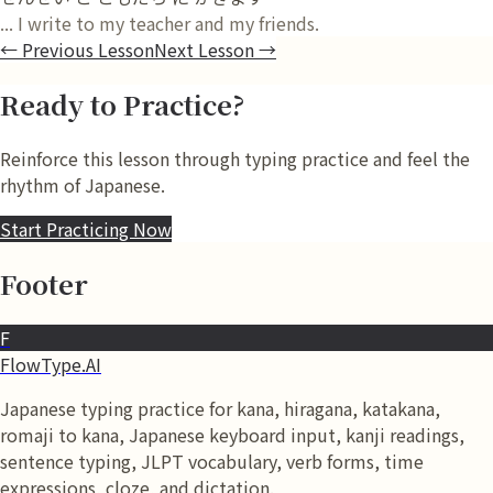
... I write to my teacher and my friends.
←
Previous Lesson
Next Lesson
→
Ready to Practice?
Reinforce this lesson through typing practice and feel the
rhythm of Japanese.
Start Practicing Now
Footer
F
FlowType.AI
Japanese typing practice for kana, hiragana, katakana,
romaji to kana, Japanese keyboard input, kanji readings,
sentence typing, JLPT vocabulary, verb forms, time
expressions, cloze, and dictation.