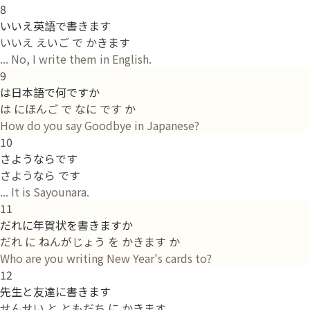
8
いいえ英語で書きます
いいえ えいご で かきます
... No, I write them in English.
9
は日本語で何ですか
は にほんご で なに です か
How do you say Goodbye in Japanese?
10
さようならです
さようなら です
... It is Sayounara.
11
だれに年賀状を書きますか
だれ に ねんがじょう を かきます か
Who are you writing New Year's cards to?
12
先生と友達に書きます
せんせい と ともだち に かきます