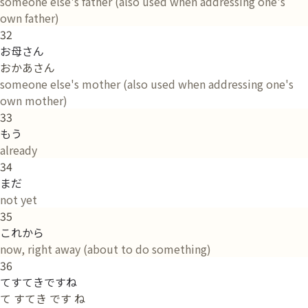
someone else's father (also used when addressing one's
own father)
32
お母さん
おかあさん
someone else's mother (also used when addressing one's
own mother)
33
もう
already
34
まだ
not yet
35
これから
now, right away (about to do something)
36
てすてきですね
て すてき です ね