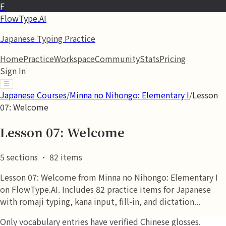
F
FlowType.AI
Japanese Typing Practice
Home
Practice
Workspace
Community
Stats
Pricing
Sign In
☰
Japanese Courses
/
Minna no Nihongo: Elementary I
/
Lesson
07: Welcome
Lesson 07: Welcome
5
sections
·
82
items
Lesson 07: Welcome from Minna no Nihongo: Elementary I
on FlowType.AI. Includes 82 practice items for Japanese
with romaji typing, kana input, fill-in, and dictation...
Only vocabulary entries have verified Chinese glosses.