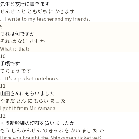
先生と友達に書きます
せんせい と ともだち に かきます
... I write to my teacher and my friends.
9
それは何ですか
それ は なに です か
What is that?
10
手帳です
てちょう です
... It's a pocket notebook.
11
山田さんにもらいました
やまだ さん に もらい まし た
I got it from Mr. Yamada.
12
もう新幹線の切符を買いましたか
もう しんかんせん の きっぷ を かい まし た か
Have you bought the Shinkansen ticket yet?